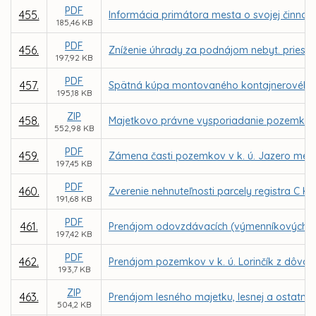
PDF
455.
Informácia primátora mesta o svojej činnost
185,46 KB
PDF
456.
Zníženie úhrady za podnájom nebyt. priestorov
197,92 KB
PDF
457.
Spätná kúpa montovaného kontajnerového sy
195,18 KB
ZIP
458.
Majetkovo právne vysporiadanie pozemkov po
552,98 KB
PDF
459.
Zámena časti pozemkov v k. ú. Jazero medz
197,45 KB
PDF
460.
Zverenie nehnuteľnosti parcely registra C KN
191,68 KB
PDF
461.
Prenájom odovzdávacích (výmenníkových) 
197,42 KB
PDF
462.
Prenájom pozemkov v k. ú. Lorinčík z dôvod
193,7 KB
ZIP
463.
Prenájom lesného majetku, lesnej a ostatne
504,2 KB