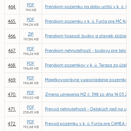
PDF
464.
Prenájom pozemku na dobu určitú v k. ú. Čer
194 KB
PDF
465.
Prenájom pozemku v k. ú. Furča pre MČ Koši
194,26 KB
ZIP
466.
Prenájom hospod. budov a stavieb slúžiacich
197,86 KB
PDF
467.
Prenájom nehnuteľností – budovy pre telov
196,26 KB
PDF
468.
Prenájom pozemkov v k. ú. Terasa za účelom
196,43 KB
PDF
469.
Majetkovoprávne vysporiadanie pozemkov v
196,48 KB
PDF
470.
Zmena uznesenia MZ č. 398 zo dňa 14.03.20
190,02 KB
PDF
471.
Prevod nehnuteľností – Detských jaslí na ul
258,45 KB
PDF
472.
Prevod pozemku v k. ú. Furča pre CAMEA car
192,68 KB