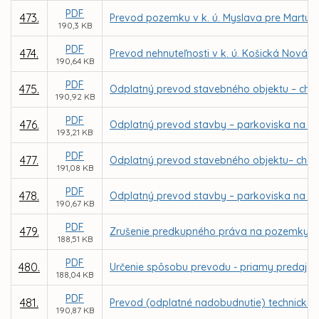
PDF
473.
Prevod pozemku v k. ú. Myslava pre Martu 
190,3 KB
PDF
474.
Prevod nehnuteľnosti v k. ú. Košická Nová 
190,64 KB
PDF
475.
Odplatný prevod stavebného objektu – chodn
190,92 KB
PDF
476.
Odplatný prevod stavby – parkoviska na Šafá
193,21 KB
PDF
477.
Odplatný prevod stavebného objektu– chodní
191,08 KB
PDF
478.
Odplatný prevod stavby – parkoviska na Mik
190,67 KB
PDF
479.
Zrušenie predkupného práva na pozemky v k
188,51 KB
PDF
480.
Určenie spôsobu prevodu - priamy predaj p
188,04 KB
PDF
481.
Prevod (odplatné nadobudnutie) technického
190,87 KB