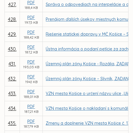
PDF
427.
Správa o odpovediach na interpelácie a dop
188,4 KB
PDF
428.
Prenájom ďalších úsekov miestnych komunikác
197,5 KB
PDF
429.
Riešenie statickej dopravy v MČ Košice – Se
188,42 KB
PDF
430.
Ústna informácia o podaní petície za zachov
187,2 KB
PDF
431.
Územný plán zóny Košice - Rozália, ZADANI
193,03 KB
PDF
432.
Územný plán zóny Košice – Slivník, ZADANIE
194,1 KB
PDF
433.
VZN mesta Košice o určení názvu ulice „Ulic
188,01 KB
PDF
434.
VZN mesta Košice o nakladaní s komunáln
187,21 KB
PDF
435.
Zmeny a doplnenie VZN mesta Košice č. 130
187,79 KB