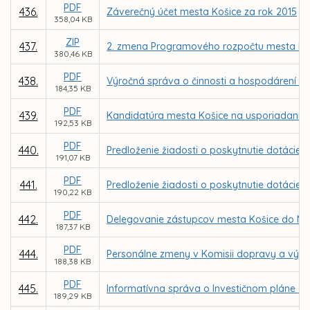
PDF
436.
Záverečný účet mesta Košice za rok 2015
358,04 KB
ZIP
437.
2. zmena Programového rozpočtu mesta Koš
380,46 KB
PDF
438.
Výročná správa o činnosti a hospodárení nezi
184,35 KB
PDF
439.
Kandidatúra mesta Košice na usporiadanie 
192,53 KB
PDF
440.
Predloženie žiadosti o poskytnutie dotácie z
191,07 KB
PDF
441.
Predloženie žiadosti o poskytnutie dotácie z
190,22 KB
PDF
442.
Delegovanie zástupcov mesta Košice do Mes
187,37 KB
PDF
444.
Personálne zmeny v Komisii dopravy a výsta
188,38 KB
PDF
445.
Informatívna správa o Investičnom pláne ob
189,29 KB