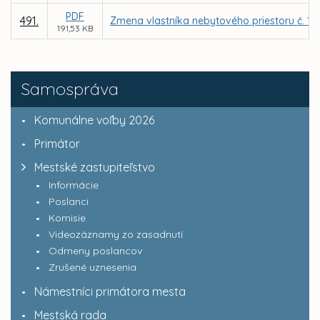
PDF
491.
Zmena vlastníka nebytového priestoru č. 12 
191,53 KB
Samospráva
Komunálne voľby 2026
Primátor
Mestské zastupiteľstvo
Informácie
Poslanci
Komisie
Videozáznamy zo zasadnutí
Odmeny poslancov
Zrušené uznesenia
Námestníci primátora mesta
Mestská rada