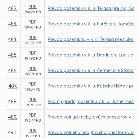
PDF
482.
Prevod pozemku v k. ú. Terasa pre Ing. Gab
188,25 KB
PDF
483.
Prevod pozemku v k. ú. Furča pre Tomáša L
189,07 KB
PDF
484.
Prevod pozemkov v k. ú. Terasa pre Ľubom
192,36 KB
PDF
485.
Prevod pozemku v k. ú. Brody pre Ladislav
187,92 KB
PDF
486.
Prevod pozemku v k. ú. Čermeľ pre Stanisla
189,76 KB
PDF
487.
Prevod pozemku v k. ú. Košické Hámre pre Pa
191,34 KB
PDF
488.
Priamy predaj pozemku v k. ú. Južné mesto p
190,52 KB
PDF
489.
Prevod voľných nebytových priestorov v dom
192,47 KB
PDF
490.
Prevod voľného nebytového priestoru v dome
191,17 KB