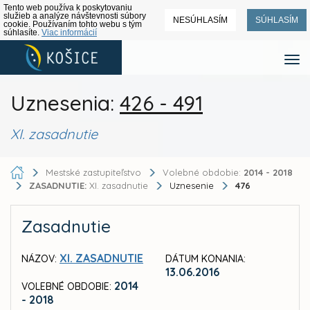
Tento web používa k poskytovaniu
služieb a analýze návštevnosti súbory
NESÚHLASÍM
SÚHLASÍM
cookie. Používaním tohto webu s tým
súhlasíte.
Viac informácií
Uznesenia:
426 - 491
XI. zasadnutie
Mestské zastupiteľstvo
Volebné obdobie:
2014 - 2018
ZASADNUTIE:
XI. zasadnutie
Uznesenie
476
Zasadnutie
XI. ZASADNUTIE
NÁZOV:
DÁTUM KONANIA:
13.06.2016
2014
VOLEBNÉ OBDOBIE:
- 2018