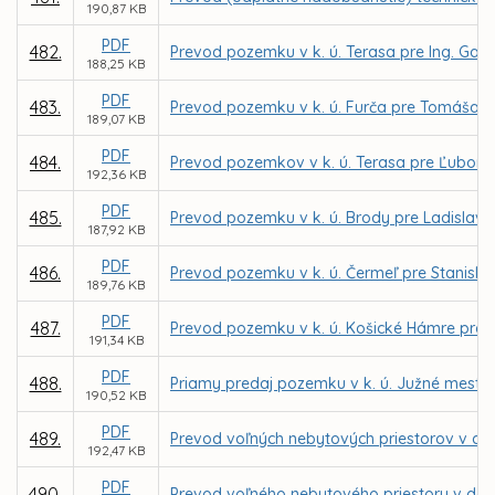
190,87 KB
PDF
482.
Prevod pozemku v k. ú. Terasa pre Ing. Gab
188,25 KB
PDF
483.
Prevod pozemku v k. ú. Furča pre Tomáša L
189,07 KB
PDF
484.
Prevod pozemkov v k. ú. Terasa pre Ľubom
192,36 KB
PDF
485.
Prevod pozemku v k. ú. Brody pre Ladislav
187,92 KB
PDF
486.
Prevod pozemku v k. ú. Čermeľ pre Stanisla
189,76 KB
PDF
487.
Prevod pozemku v k. ú. Košické Hámre pre Pa
191,34 KB
PDF
488.
Priamy predaj pozemku v k. ú. Južné mesto p
190,52 KB
PDF
489.
Prevod voľných nebytových priestorov v dom
192,47 KB
PDF
490.
Prevod voľného nebytového priestoru v dome