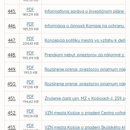
PDF
445.
Informatívna správa o Investičnom pláne ob
189,29 KB
PDF
446.
Informácia o činnosti Komisie na ochranu ve
185,39 KB
PDF
447.
Koncepcia politiky mesta vo vzťahu k deťom
204,43 KB
PDF
448.
Prenájom nebyt. priestorov za nájomné z dôv
195,99 KB
PDF
449.
Rozšírenie prenaj. priestorov priamym nájmo
195,5 KB
PDF
450.
Rozšírenie prenaj. priestorov priamym nájm
197,08 KB
PDF
451.
Zrušenie časti uzn. MZ v Košiciach č. 259 z
196,62 KB
PDF
452.
VZN mesta Košice o zriadení Centra voľného
190,14 KB
PDF
453.
VZN mesta Košice o zriadení Školského klubu