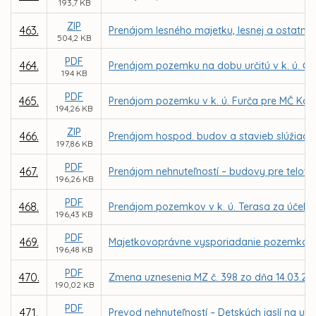
193,7 KB
ZIP
463.
Prenájom lesného majetku, lesnej a ostatne
504,2 KB
PDF
464.
Prenájom pozemku na dobu určitú v k. ú. Čer
194 KB
PDF
465.
Prenájom pozemku v k. ú. Furča pre MČ Koši
194,26 KB
ZIP
466.
Prenájom hospod. budov a stavieb slúžiacich
197,86 KB
PDF
467.
Prenájom nehnuteľností – budovy pre telov
196,26 KB
PDF
468.
Prenájom pozemkov v k. ú. Terasa za účelom
196,43 KB
PDF
469.
Majetkovoprávne vysporiadanie pozemkov v
196,48 KB
PDF
470.
Zmena uznesenia MZ č. 398 zo dňa 14.03.20
190,02 KB
PDF
471.
Prevod nehnuteľností – Detských jaslí na ul