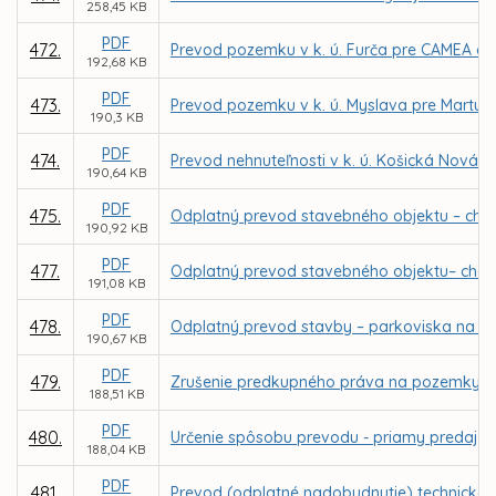
258,45 KB
PDF
472.
Prevod pozemku v k. ú. Furča pre CAMEA car
192,68 KB
PDF
473.
Prevod pozemku v k. ú. Myslava pre Martu 
190,3 KB
PDF
474.
Prevod nehnuteľnosti v k. ú. Košická Nová 
190,64 KB
PDF
475.
Odplatný prevod stavebného objektu – chodn
190,92 KB
PDF
477.
Odplatný prevod stavebného objektu– chodní
191,08 KB
PDF
478.
Odplatný prevod stavby – parkoviska na Mik
190,67 KB
PDF
479.
Zrušenie predkupného práva na pozemky v k
188,51 KB
PDF
480.
Určenie spôsobu prevodu - priamy predaj p
188,04 KB
PDF
481.
Prevod (odplatné nadobudnutie) technického