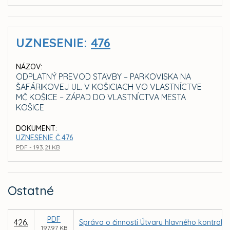
UZNESENIE:
476
NÁZOV:
ODPLATNÝ PREVOD STAVBY – PARKOVISKA NA
ŠAFÁRIKOVEJ UL. V KOŠICIACH VO VLASTNÍCTVE
MČ KOŠICE – ZÁPAD DO VLASTNÍCTVA MESTA
KOŠICE
DOKUMENT:
UZNESENIE Č.476
PDF - 193,21 KB
Ostatné
PDF
426.
Správa o činnosti Útvaru hlavného kontroló
197,97 KB