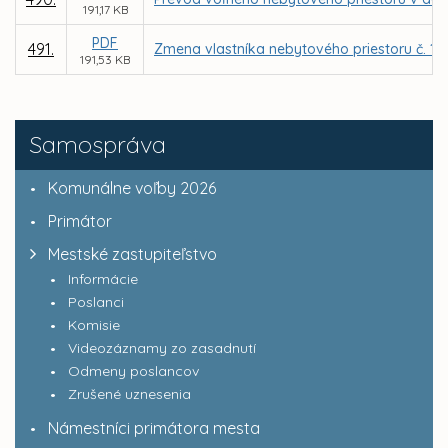
191,17 KB
PDF
491.
Zmena vlastníka nebytového priestoru č. 12 
191,53 KB
Samospráva
Komunálne voľby 2026
Primátor
Mestské zastupiteľstvo
Informácie
Poslanci
Komisie
Videozáznamy zo zasadnutí
Odmeny poslancov
Zrušené uznesenia
Námestníci primátora mesta