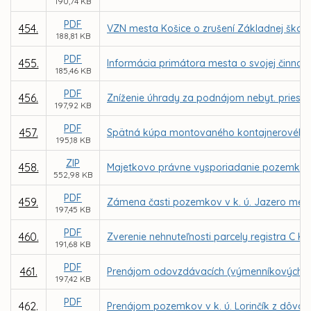
190,74 KB
PDF
454.
VZN mesta Košice o zrušení Základnej školy, 
188,81 KB
PDF
455.
Informácia primátora mesta o svojej činnost
185,46 KB
PDF
456.
Zníženie úhrady za podnájom nebyt. priestorov
197,92 KB
PDF
457.
Spätná kúpa montovaného kontajnerového sy
195,18 KB
ZIP
458.
Majetkovo právne vysporiadanie pozemkov po
552,98 KB
PDF
459.
Zámena časti pozemkov v k. ú. Jazero medz
197,45 KB
PDF
460.
Zverenie nehnuteľnosti parcely registra C KN
191,68 KB
PDF
461.
Prenájom odovzdávacích (výmenníkových) 
197,42 KB
PDF
462.
Prenájom pozemkov v k. ú. Lorinčík z dôvod