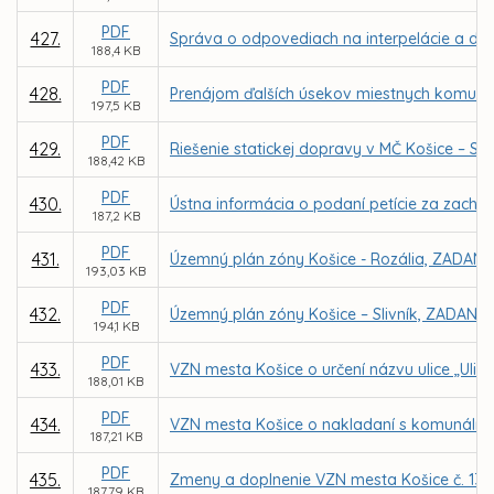
PDF
427.
Správa o odpovediach na interpelácie a dop
188,4 KB
PDF
428.
Prenájom ďalších úsekov miestnych komunikác
197,5 KB
PDF
429.
Riešenie statickej dopravy v MČ Košice – Se
188,42 KB
PDF
430.
Ústna informácia o podaní petície za zachov
187,2 KB
PDF
431.
Územný plán zóny Košice - Rozália, ZADANI
193,03 KB
PDF
432.
Územný plán zóny Košice – Slivník, ZADANIE
194,1 KB
PDF
433.
VZN mesta Košice o určení názvu ulice „Ulic
188,01 KB
PDF
434.
VZN mesta Košice o nakladaní s komunáln
187,21 KB
PDF
435.
Zmeny a doplnenie VZN mesta Košice č. 130
187,79 KB