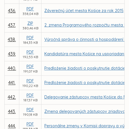
PDF
436.
Záverečný účet mesta Košice za rok 2015
358,04 KB
ZIP
437.
2. zmena Programového rozpočtu mesta Koš
380,46 KB
PDF
438.
Výročná správa o činnosti a hospodárení nezi
184,35 KB
PDF
439.
Kandidatúra mesta Košice na usporiadanie 
192,53 KB
PDF
440.
Predloženie žiadosti o poskytnutie dotácie z
191,07 KB
PDF
441.
Predloženie žiadosti o poskytnutie dotácie z
190,22 KB
PDF
442.
Delegovanie zástupcov mesta Košice do Mes
187,37 KB
PDF
443.
Zmena delegovaných zástupcov zriaďovateľa
190,18 KB
PDF
444.
Personálne zmeny v Komisii dopravy a výsta
188,38 KB