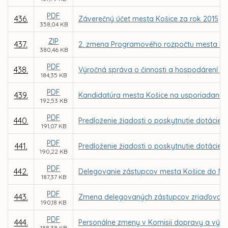
PDF
436.
Záverečný účet mesta Košice za rok 2015
358,04 KB
ZIP
437.
2. zmena Programového rozpočtu mesta Koš
380,46 KB
PDF
438.
Výročná správa o činnosti a hospodárení nezi
184,35 KB
PDF
439.
Kandidatúra mesta Košice na usporiadanie 
192,53 KB
PDF
440.
Predloženie žiadosti o poskytnutie dotácie z
191,07 KB
PDF
441.
Predloženie žiadosti o poskytnutie dotácie z
190,22 KB
PDF
442.
Delegovanie zástupcov mesta Košice do Mes
187,37 KB
PDF
443.
Zmena delegovaných zástupcov zriaďovateľa
190,18 KB
PDF
444.
Personálne zmeny v Komisii dopravy a výsta
188,38 KB