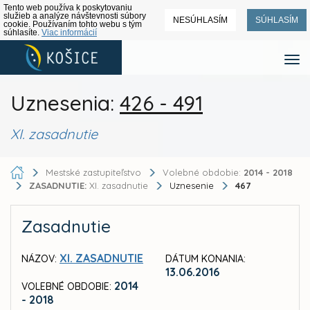
Tento web používa k poskytovaniu
služieb a analýze návštevnosti súbory
NESÚHLASÍM
SÚHLASÍM
cookie. Používaním tohto webu s tým
súhlasíte.
Viac informácií
Uznesenia:
426 - 491
XI. zasadnutie
Mestské zastupiteľstvo
Volebné obdobie:
2014 - 2018
ZASADNUTIE:
XI. zasadnutie
Uznesenie
467
Zasadnutie
XI. ZASADNUTIE
NÁZOV:
DÁTUM KONANIA:
13.06.2016
2014
VOLEBNÉ OBDOBIE:
- 2018