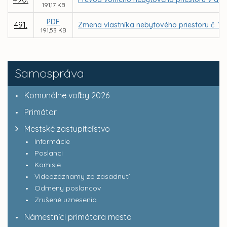
191,17 KB
PDF
491.
Zmena vlastníka nebytového priestoru č. 12 
191,53 KB
Samospráva
Komunálne voľby 2026
Primátor
Mestské zastupiteľstvo
Informácie
Poslanci
Komisie
Videozáznamy zo zasadnutí
Odmeny poslancov
Zrušené uznesenia
Námestníci primátora mesta