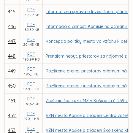
PDF
445.
Informatívna správa o Investičnom pláne ob
189,29 KB
PDF
446.
Informácia o činnosti Komisie na ochranu ve
185,39 KB
PDF
447.
Koncepcia politiky mesta vo vzťahu k deťom
204,43 KB
PDF
448.
Prenájom nebyt. priestorov za nájomné z dôv
195,99 KB
PDF
449.
Rozšírenie prenaj. priestorov priamym nájmo
195,5 KB
PDF
450.
Rozšírenie prenaj. priestorov priamym nájm
197,08 KB
PDF
451.
Zrušenie časti uzn. MZ v Košiciach č. 259 z
196,62 KB
PDF
452.
VZN mesta Košice o zriadení Centra voľného
190,14 KB
PDF
453.
VZN mesta Košice o zriadení Školského klubu