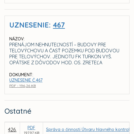
UZNESENIE:
467
NÁZOV:
PRENÁJOM NEHNUTEĽNOSTÍ – BUDOVY PRE
TELOVÝCHOVU A ČASŤ POZEMKU POD BUDOVOU
PRE TELOVÝCHOV. JEDNOTU FK TURKON VYŠ.
OPÁTSKE Z DÔVODOV HOD. OS. ZRETEĽA
DOKUMENT:
UZNESENIE Č.467
PDF - 196,26 KB
Ostatné
PDF
426.
Správa o činnosti Útvaru hlavného kontroló
197,97 KB