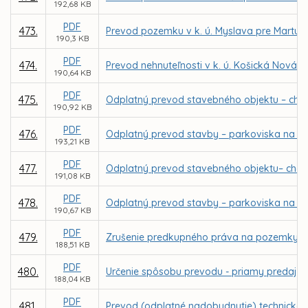
192,68 KB
PDF
473.
Prevod pozemku v k. ú. Myslava pre Martu 
190,3 KB
PDF
474.
Prevod nehnuteľnosti v k. ú. Košická Nová 
190,64 KB
PDF
475.
Odplatný prevod stavebného objektu – chodn
190,92 KB
PDF
476.
Odplatný prevod stavby – parkoviska na Šafá
193,21 KB
PDF
477.
Odplatný prevod stavebného objektu– chodní
191,08 KB
PDF
478.
Odplatný prevod stavby – parkoviska na Mik
190,67 KB
PDF
479.
Zrušenie predkupného práva na pozemky v k
188,51 KB
PDF
480.
Určenie spôsobu prevodu - priamy predaj p
188,04 KB
PDF
481.
Prevod (odplatné nadobudnutie) technického