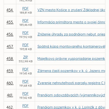
190,74 KB
PDF
454.
VZN mesta Košice o zrušení Základnej školy, 
188,81 KB
PDF
455.
Informácia primátora mesta o svojej činnost
185,46 KB
PDF
456.
Zníženie úhrady za podnájom nebyt. priestorov
197,92 KB
PDF
457.
Spätná kúpa montovaného kontajnerového sy
195,18 KB
ZIP
458.
Majetkovo právne vysporiadanie pozemkov po
552,98 KB
PDF
459.
Zámena časti pozemkov v k. ú. Jazero medz
197,45 KB
PDF
460.
Zverenie nehnuteľnosti parcely registra C KN
191,68 KB
PDF
461.
Prenájom odovzdávacích (výmenníkových) 
197,42 KB
PDF
462.
Prenájom pozemkov v k. ú. Lorinčík z dôvod