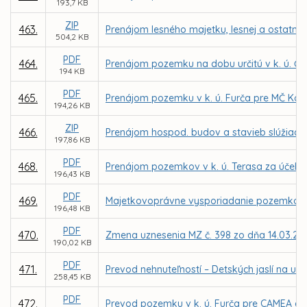
193,7 KB
ZIP
463.
Prenájom lesného majetku, lesnej a ostatne
504,2 KB
PDF
464.
Prenájom pozemku na dobu určitú v k. ú. Čer
194 KB
PDF
465.
Prenájom pozemku v k. ú. Furča pre MČ Koši
194,26 KB
ZIP
466.
Prenájom hospod. budov a stavieb slúžiacich
197,86 KB
PDF
468.
Prenájom pozemkov v k. ú. Terasa za účelom
196,43 KB
PDF
469.
Majetkovoprávne vysporiadanie pozemkov v
196,48 KB
PDF
470.
Zmena uznesenia MZ č. 398 zo dňa 14.03.20
190,02 KB
PDF
471.
Prevod nehnuteľností – Detských jaslí na ul
258,45 KB
PDF
472.
Prevod pozemku v k. ú. Furča pre CAMEA car