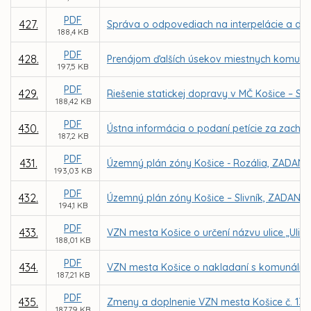
PDF
427.
Správa o odpovediach na interpelácie a dop
188,4 KB
PDF
428.
Prenájom ďalších úsekov miestnych komunikác
197,5 KB
PDF
429.
Riešenie statickej dopravy v MČ Košice – Se
188,42 KB
PDF
430.
Ústna informácia o podaní petície za zachov
187,2 KB
PDF
431.
Územný plán zóny Košice - Rozália, ZADANI
193,03 KB
PDF
432.
Územný plán zóny Košice – Slivník, ZADANIE
194,1 KB
PDF
433.
VZN mesta Košice o určení názvu ulice „Ulic
188,01 KB
PDF
434.
VZN mesta Košice o nakladaní s komunáln
187,21 KB
PDF
435.
Zmeny a doplnenie VZN mesta Košice č. 130
187,79 KB