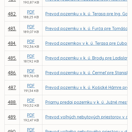
190,87 KB
PDF
482.
Prevod pozemku v k. ú. Terasa pre Ing. Gab
188,25 KB
PDF
483.
Prevod pozemku v k. ú. Furča pre Tomáša L
189,07 KB
PDF
484.
Prevod pozemkov v k. ú. Terasa pre Ľubom
192,36 KB
PDF
485.
Prevod pozemku v k. ú. Brody pre Ladislav
187,92 KB
PDF
486.
Prevod pozemku v k. ú. Čermeľ pre Stanisla
189,76 KB
PDF
487.
Prevod pozemku v k. ú. Košické Hámre pre Pa
191,34 KB
PDF
488.
Priamy predaj pozemku v k. ú. Južné mesto p
190,52 KB
PDF
489.
Prevod voľných nebytových priestorov v dom
192,47 KB
PDF
490.
Prevod voľného nebytového priestoru v dome