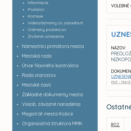
Informácie
VOLEBNÉ 
Poslanci
Komisie
Videozáznamy zo zasadnutí
Odmeny poslancov
UZNE
Zrušené uznesenia
Námestníci primátora mesta
NÁZOV:
PREDLOŽ
Mestská rada
NÍZKOPO
Útvar hlavného kontrolóra
DOKUMEN
Rada starostov
UZNESENIE
PDF - 196,1
Mestské časti
Základné dokumenty mesta
Všeob. záväzné nariadenia
Ostatn
Magistrát mesta Košice
Organizačná štruktúra MMK
802.