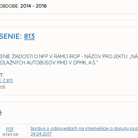
2014 - 2018
OBDOBIE:
SENIE:
813
ENIE ŽIADOSTI O NFP V RÁMCI IROP - NÁZOV PROJEKTU: 
DLAŽNÝCH AUTOBUSOV MHD V DPMK, A.S.“
T:
 Č.813
3 KB
é
Správa o odpovediach na interpelácie a dopyty pos
PDF
24.04.2017
187,89 KB