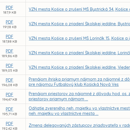
PDF
VZN mesta Košice o zrušení MŠ Bystrická 34, Košice a
187,9 KB
PDF
VZN mesta Košice o zriadení Školskej jedálne, Bystr
191,18 KB
PDF
VZN mesta Košice o zrušení MŠ Lorinčík 15, Košice a j
187,88 KB
PDF
VZN mesta Košice o zriadení Školskej jedálne, Lorinč
189,86 KB
PDF
VZN mesta Košice o zriadení Školskej jedálne, Viede
189,05 KB
Prenájom ihriska priamym nájmom za nájomné z dôvod
PDF
pre nájomcu Futbalový klub Košická Nová Ves
196,08 KB
Prenájom priestorov za nájomné z dôvodu hod. os. zr
PDF
priestorov priamym nájmom ...
194,47 KB
Odňatie zvereného neh. majetku vo vlastníctve mes
PDF
neh. majetku vo vlastníctve mesta ...
195,71 KB
PDF
Zmena delegovaných zástupcov zriaďovateľa v radá
192,42 KB