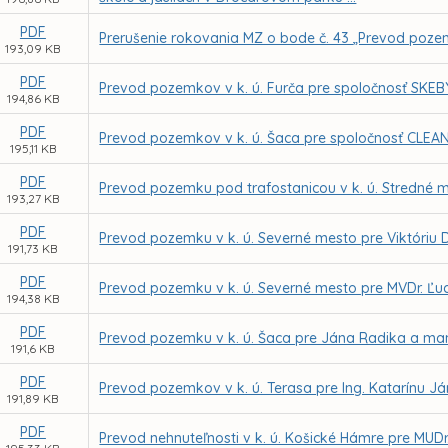
PDF
Prerušenie rokovania MZ o bode č. 43 „Prevod pozemk
193,09 KB
PDF
Prevod pozemkov v k. ú. Furča pre spoločnosť SKEBYT
194,86 KB
PDF
Prevod pozemkov v k. ú. Šaca pre spoločnosť CLEANJ
195,11 KB
PDF
Prevod pozemku pod trafostanicou v k. ú. Stredné m
193,27 KB
PDF
Prevod pozemku v k. ú. Severné mesto pre Viktóriu
191,73 KB
PDF
Prevod pozemku v k. ú. Severné mesto pre MVDr. Ľu
194,38 KB
PDF
Prevod pozemku v k. ú. Šaca pre Jána Radika a ma
191,6 KB
PDF
Prevod pozemkov v k. ú. Terasa pre Ing. Katarínu J
191,89 KB
PDF
Prevod nehnuteľnosti v k. ú. Košické Hámre pre MUDr