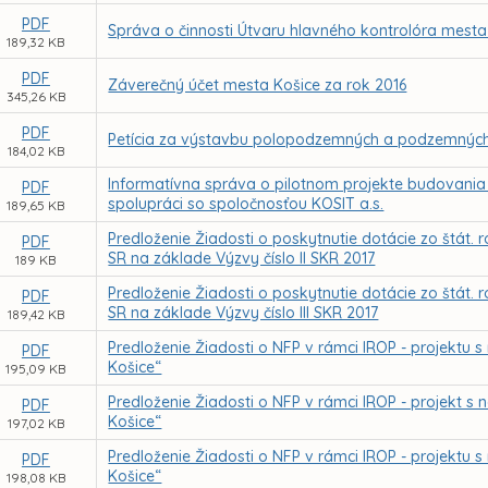
PDF
Správa o činnosti Útvaru hlavného kontrolóra mesta
189,32 KB
PDF
Záverečný účet mesta Košice za rok 2016
345,26 KB
PDF
Petícia za výstavbu polopodzemných a podzemných 
184,02 KB
Informatívna správa o pilotnom projekte budovani
PDF
spolupráci so spoločnosťou KOSIT a.s.
189,65 KB
Predloženie Žiadosti o poskytnutie dotácie zo štát. 
PDF
SR na základe Výzvy číslo II SKR 2017
189 KB
Predloženie Žiadosti o poskytnutie dotácie zo štát. 
PDF
SR na základe Výzvy číslo III SKR 2017
189,42 KB
Predloženie Žiadosti o NFP v rámci IROP - projektu s
PDF
Košice“
195,09 KB
Predloženie Žiadosti o NFP v rámci IROP - projekt 
PDF
Košice“
197,02 KB
Predloženie Žiadosti o NFP v rámci IROP - projektu
PDF
Košice“
198,08 KB