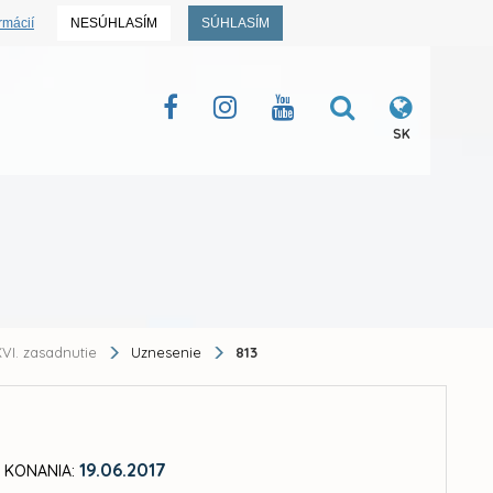
rmácií
NESÚHLASÍM
SÚHLASÍM
SK
VI. zasadnutie
Uznesenie
813
19.06.2017
 KONANIA: