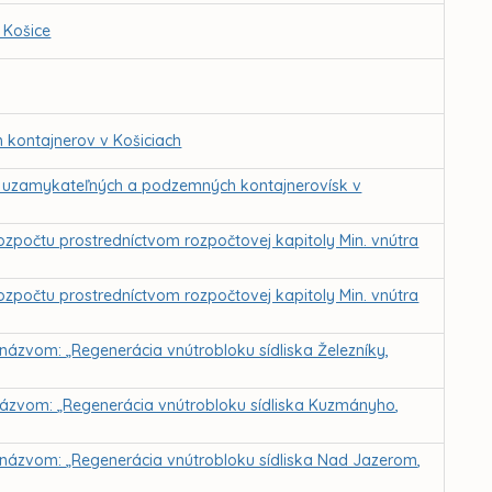
 Košice
kontajnerov v Košiciach
a uzamykateľných a podzemných kontajnerovísk v
rozpočtu prostredníctvom rozpočtovej kapitoly Min. vnútra
rozpočtu prostredníctvom rozpočtovej kapitoly Min. vnútra
 názvom: „Regenerácia vnútrobloku sídliska Železníky,
s názvom: „Regenerácia vnútrobloku sídliska Kuzmányho,
 s názvom: „Regenerácia vnútrobloku sídliska Nad Jazerom,