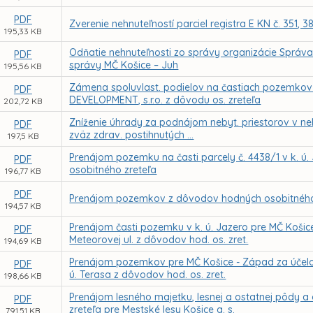
PDF
Zverenie nehnuteľností parciel registra E KN č. 351, 
195,33 KB
Odňatie nehnuteľnosti zo správy organizácie Správ
PDF
správy MČ Košice – Juh
195,56 KB
Zámena spoluvlast. podielov na častiach pozemkov
PDF
DEVELOPMENT, s.r.o. z dôvodu os. zreteľa
202,72 KB
Zníženie úhrady za podnájom nebyt. priestorov v nehn
PDF
zväz zdrav. postihnutých ...
197,5 KB
Prenájom pozemku na časti parcely č. 4438/1 v k. ú
PDF
osobitného zreteľa
196,77 KB
PDF
Prenájom pozemkov z dôvodov hodných osobitného zre
194,57 KB
Prenájom časti pozemku v k. ú. Jazero pre MČ Košice
PDF
Meteorovej ul. z dôvodov hod. os. zret.
194,69 KB
Prenájom pozemkov pre MČ Košice - Západ za účelom r
PDF
ú. Terasa z dôvodov hod. os. zret.
198,66 KB
Prenájom lesného majetku, lesnej a ostatnej pôdy 
PDF
zreteľa pre Mestské lesy Košice a. s.
791,51 KB