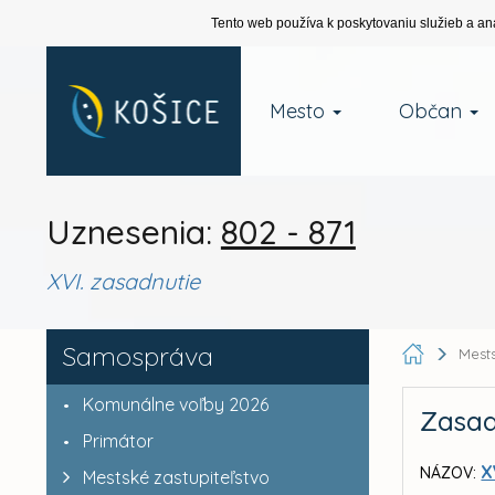
Tento web používa k poskytovaniu služieb a an
Mesto
Občan
Uznesenia:
802 - 871
XVI. zasadnutie
Samospráva
Mests
Komunálne voľby 2026
Zasad
Primátor
X
NÁZOV:
Mestské zastupiteľstvo