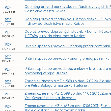
Odplatný prevod parkoviska na Rastislavovej ul. č. 2
PDF
vlastníctva mesta Košice
192,08 KB
Odplatný prevod chodníkov ul. Krosnianska – Zupko
PDF
hrdinov do vlastníctva mesta Košice
190,25 KB
Odplat. prevod dopravných stavieb – komunikácia, c
PDF
II. ETAPA, s.r.o. do vlast. mesta Košice
195,51 KB
PDF
Určenie spôsobu prevodu – priamy predaj pozemku v
192,46 KB
PDF
Určenie spôsobu prevodu - priamy predaj pozemku v
193,61 KB
Určenie spôsobu prevodu pozemkov v k. ú. Jazero 
PDF
obchodnej verejnej súťaže
199,17 KB
Zrušenie uznesenia MZ č. 568 zo dňa 12.09.2016 a s
PDF
pre Petra Baloga a manželku Štefániu ...
199,33 KB
Zmena uznesenia MZ č. 399 zo dňa 14.03.2016 „Záme
PDF
Ves, Severné mesto a Jazero ...
193,61 KB
Zmena uznesenia MZ č. 667 zo dňa 17.06.2013 „Zrušen
PDF
škole a jasliach v Drocárovom parku ...
196,86 KB