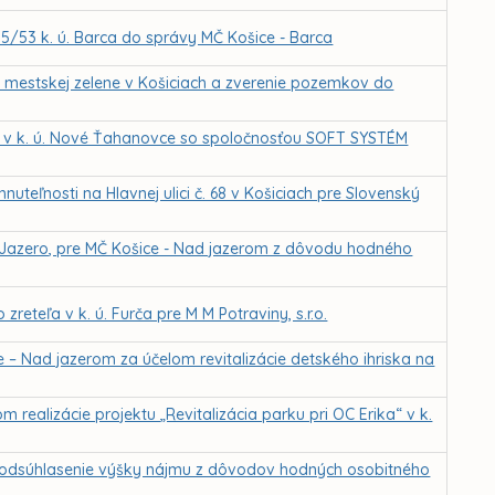
385/53 k. ú. Barca do správy MČ Košice - Barca
a mestskej zelene v Košiciach a zverenie pozemkov do
 v k. ú. Nové Ťahanovce so spoločnosťou SOFT SYSTÉM
uteľnosti na Hlavnej ulici č. 68 v Košiciach pre Slovenský
. Jazero, pre MČ Košice - Nad jazerom z dôvodu hodného
teľa v k. ú. Furča pre M M Potraviny, s.r.o.
 – Nad jazerom za účelom revitalizácie detského ihriska na
ealizácie projektu „Revitalizácia parku pri OC Erika“ v k.
a odsúhlasenie výšky nájmu z dôvodov hodných osobitného