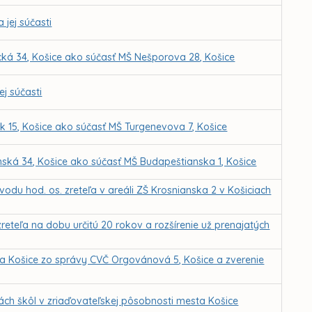
 jej súčasti
ická 34, Košice ako súčasť MŠ Nešporova 28, Košice
ej súčasti
ík 15, Košice ako súčasť MŠ Turgenevova 7, Košice
nská 34, Košice ako súčasť MŠ Budapeštianska 1, Košice
u hod. os. zreteľa v areáli ZŠ Krosnianska 2 v Košiciach
eteľa na dobu určitú 20 rokov a rozšírenie už prenajatých
ta Košice zo správy CVČ Orgovánová 5, Košice a zverenie
ch škôl v zriaďovateľskej pôsobnosti mesta Košice