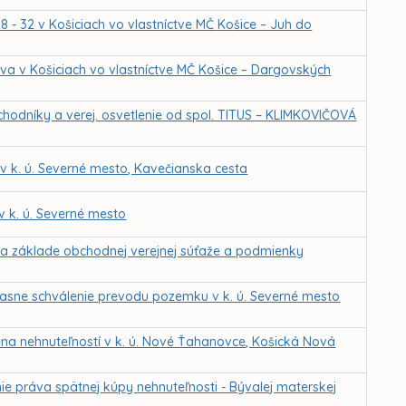
8 - 32 v Košiciach vo vlastníctve MČ Košice – Juh do
va v Košiciach vo vlastníctve MČ Košice – Dargovských
hodníky a verej. osvetlenie od spol. TITUS – KLIMKOVIČOVÁ
 k. ú. Severné mesto, Kavečianska cesta
 k. ú. Severné mesto
na základe obchodnej verejnej súťaže a podmienky
účasne schválenie prevodu pozemku v k. ú. Severné mesto
na nehnuteľností v k. ú. Nové Ťahanovce, Košická Nová
ie práva spätnej kúpy nehnuteľnosti - Bývalej materskej