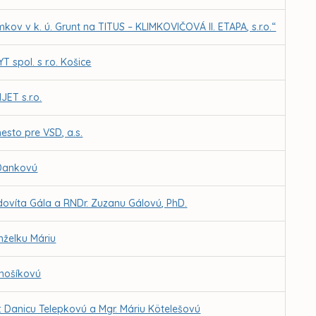
ov v k. ú. Grunt na TITUS – KLIMKOVIČOVÁ II. ETAPA, s.r.o.“
 spol. s r.o. Košice
ET s.r.o.
esto pre VSD, a.s.
 Dankovú
dovíta Gála a RNDr. Zuzanu Gálovú, PhD.
nželku Máriu
ánošíkovú
. Danicu Telepkovú a Mgr. Máriu Kötelešovú