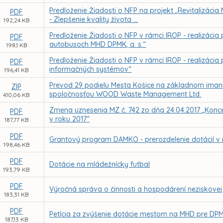
Predloženie Žiadosti o NFP na projekt „Revitalizácia 
PDF
- Zlepšenie kvality života ...
192,24 KB
Predloženie Žiadosti o NFP v rámci IROP - realizáci
PDF
autobusoch MHD DPMK, a. s.“
198,1 KB
Predloženie Žiadosti o NFP v rámci IROP - realizácia
PDF
informačných systémov“
196,41 KB
Prevod 29 podielu Mesta Košice na základnom imaní
ZIP
spoločnosťou WOOD Waste Management Ltd.
410,06 KB
Zmena uznesenia MZ č. 742 zo dňa 24.04.2017 „Koncep
PDF
v roku 2017“
187,77 KB
PDF
Grantový program DAMKO - prerozdelenie dotácií v 
198,46 KB
PDF
Dotácie na mládežnícky futbal
193,79 KB
PDF
Výročná správa o činnosti a hospodárení neziskovej o
183,31 KB
PDF
Petícia za zvýšenie dotácie mestom na MHD pre DPMK
187,13 KB