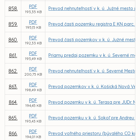
PDF
858.
Prevod nehnuteľností v k. ú. Južné mesto pr
193,35 KB
PDF
859.
Prevod časti pozemku registra E KN parc. č.
195,15 KB
PDF
860.
Prevod časti pozemkov v k. ú. Južné mesto na
192,33 KB
PDF
861.
Priamy predaj pozemku v k. ú. Severné mes
193,49 KB
PDF
862.
Prevod nehnuteľností v k. ú. Severné Mest
200,75 KB
PDF
863.
Prevod pozemkov v k. ú. Košická Nová Ves
198,49 KB
PDF
864.
Prevod pozemku v k. ú. Terasa pre JUDr. Ma
194,45 KB
PDF
865.
Prevod pozemku v k. ú. Sokoľ pre Andreu P
193,43 KB
PDF
866.
Prevod voľného priestoru (bývalého CO krytu
194,01 KB