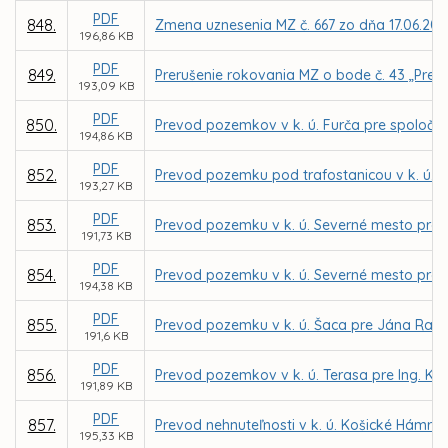
PDF
848.
Zmena uznesenia MZ č. 667 zo dňa 17.06.2013
196,86 KB
PDF
849.
Prerušenie rokovania MZ o bode č. 43 „Prevo
193,09 KB
PDF
850.
Prevod pozemkov v k. ú. Furča pre spoločnos
194,86 KB
PDF
852.
Prevod pozemku pod trafostanicou v k. ú. S
193,27 KB
PDF
853.
Prevod pozemku v k. ú. Severné mesto pre 
191,73 KB
PDF
854.
Prevod pozemku v k. ú. Severné mesto pre 
194,38 KB
PDF
855.
Prevod pozemku v k. ú. Šaca pre Jána Radi
191,6 KB
PDF
856.
Prevod pozemkov v k. ú. Terasa pre Ing. Ka
191,89 KB
PDF
857.
Prevod nehnuteľnosti v k. ú. Košické Hámre 
195,33 KB