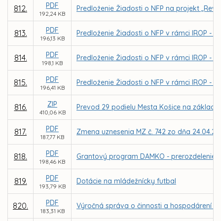
PDF
812.
Predloženie Žiadosti o NFP na projekt „Revita
192,24 KB
PDF
813.
Predloženie Žiadosti o NFP v rámci IROP -
196,13 KB
PDF
814.
Predloženie Žiadosti o NFP v rámci IROP - 
198,1 KB
PDF
815.
Predloženie Žiadosti o NFP v rámci IROP - r
196,41 KB
ZIP
816.
Prevod 29 podielu Mesta Košice na základ
410,06 KB
PDF
817.
Zmena uznesenia MZ č. 742 zo dňa 24.04.2017
187,77 KB
PDF
818.
Grantový program DAMKO - prerozdelenie do
198,46 KB
PDF
819.
Dotácie na mládežnícky futbal
193,79 KB
PDF
820.
Výročná správa o činnosti a hospodárení nezi
183,31 KB