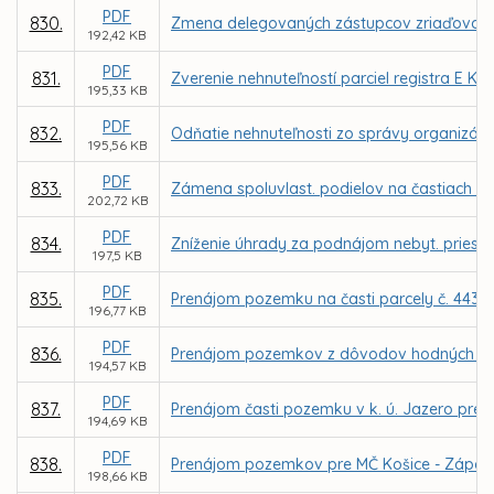
PDF
830.
Zmena delegovaných zástupcov zriaďovateľa
192,42 KB
PDF
831.
Zverenie nehnuteľností parciel registra E KN
195,33 KB
PDF
832.
Odňatie nehnuteľnosti zo správy organizáci
195,56 KB
PDF
833.
Zámena spoluvlast. podielov na častiach p
202,72 KB
PDF
834.
Zníženie úhrady za podnájom nebyt. priestoro
197,5 KB
PDF
835.
Prenájom pozemku na časti parcely č. 4438/
196,77 KB
PDF
836.
Prenájom pozemkov z dôvodov hodných osobit
194,57 KB
PDF
837.
Prenájom časti pozemku v k. ú. Jazero pre M
194,69 KB
PDF
838.
Prenájom pozemkov pre MČ Košice - Západ za 
198,66 KB