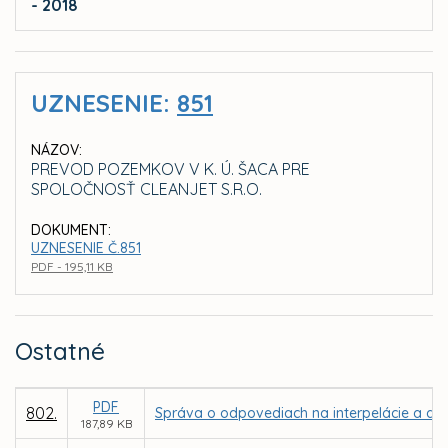
- 2018
UZNESENIE:
851
NÁZOV:
PREVOD POZEMKOV V K. Ú. ŠACA PRE
SPOLOČNOSŤ CLEANJET S.R.O.
DOKUMENT:
UZNESENIE Č.851
PDF - 195,11 KB
Ostatné
PDF
802.
Správa o odpovediach na interpelácie a dop
187,89 KB