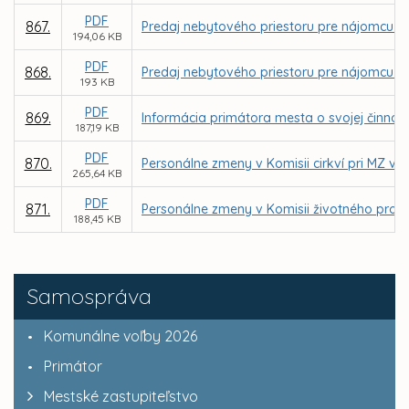
PDF
867.
Predaj nebytového priestoru pre nájomcu Boar
194,06 KB
PDF
868.
Predaj nebytového priestoru pre nájomcu El
193 KB
PDF
869.
Informácia primátora mesta o svojej činnos
187,19 KB
PDF
870.
Personálne zmeny v Komisii cirkví pri MZ v K
265,64 KB
PDF
871.
Personálne zmeny v Komisii životného prost
188,45 KB
Samospráva
Komunálne voľby 2026
Primátor
Mestské zastupiteľstvo