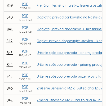
PDF
839.
Prenájom lesného majetku, lesnej a ostatne
791,51 KB
PDF
840.
Odplatný prevod parkoviska na Rastislavovej
192,08 KB
PDF
841.
Odplatný prevod chodníkov ul. Krosnianska 
190,25 KB
PDF
842.
Odplat. prevod dopravných stavieb – komunik
195,51 KB
PDF
843.
Určenie spôsobu prevodu – priamy predaj p
192,46 KB
PDF
844.
Určenie spôsobu prevodu - priamy predaj p
193,61 KB
PDF
845.
Určenie spôsobu prevodu pozemkov v k. ú. 
199,17 KB
PDF
846.
Zrušenie uznesenia MZ č. 568 zo dňa 12.09.2
199,33 KB
PDF
847.
Zmena uznesenia MZ č. 399 zo dňa 14.03.201
193,61 KB