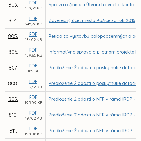
PDF
803.
Správa o činnosti Útvaru hlavného kontroló
189,32 KB
PDF
804.
Záverečný účet mesta Košice za rok 2016
345,26 KB
PDF
805.
Petícia za výstavbu polopodzemných a pod
184,02 KB
PDF
806.
Informatívna správa o pilotnom projekte b
189,65 KB
PDF
807.
Predloženie Žiadosti o poskytnutie dotácie 
189 KB
PDF
808.
Predloženie Žiadosti o poskytnutie dotácie z
189,42 KB
PDF
809.
Predloženie Žiadosti o NFP v rámci IROP - p
195,09 KB
PDF
810.
Predloženie Žiadosti o NFP v rámci IROP - 
197,02 KB
PDF
811.
Predloženie Žiadosti o NFP v rámci IROP - 
198,08 KB