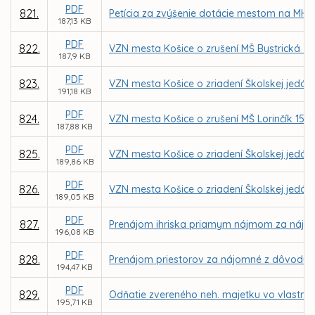
PDF
821.
Petícia za zvýšenie dotácie mestom na MHD 
187,13 KB
PDF
822.
VZN mesta Košice o zrušení MŠ Bystrická 34, 
187,9 KB
PDF
823.
VZN mesta Košice o zriadení Školskej jedáln
191,18 KB
PDF
824.
VZN mesta Košice o zrušení MŠ Lorinčík 15, Ko
187,88 KB
PDF
825.
VZN mesta Košice o zriadení Školskej jedáln
189,86 KB
PDF
826.
VZN mesta Košice o zriadení Školskej jedál
189,05 KB
PDF
827.
Prenájom ihriska priamym nájmom za nájomn
196,08 KB
PDF
828.
Prenájom priestorov za nájomné z dôvodu ho
194,47 KB
PDF
829.
Odňatie zvereného neh. majetku vo vlastníc
195,71 KB