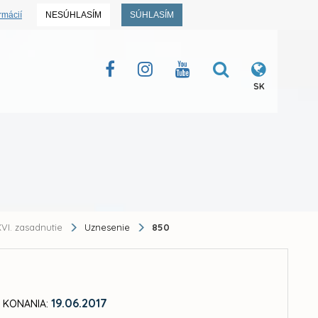
rmácií
NESÚHLASÍM
SÚHLASÍM
SK
VI. zasadnutie
Uznesenie
850
19.06.2017
 KONANIA: