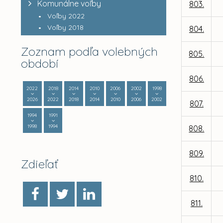
Komunálne voľby
803.
Voľby 2022
Voľby 2018
804.
Zoznam podľa volebných
805.
období
806.
2022
2018
2014
2010
2006
2002
1998
2026
2022
2018
2014
2010
2006
2002
807.
1994
1991
1998
1994
808.
809.
Zdieľať
810.
811.