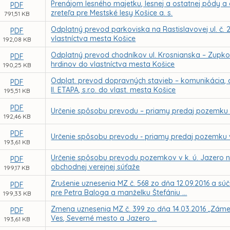
Prenájom lesného majetku, lesnej a ostatnej pôdy 
PDF
zreteľa pre Mestské lesy Košice a. s.
791,51 KB
Odplatný prevod parkoviska na Rastislavovej ul. č. 2
PDF
vlastníctva mesta Košice
192,08 KB
Odplatný prevod chodníkov ul. Krosnianska – Zupko
PDF
hrdinov do vlastníctva mesta Košice
190,25 KB
Odplat. prevod dopravných stavieb – komunikácia, c
PDF
II. ETAPA, s.r.o. do vlast. mesta Košice
195,51 KB
PDF
Určenie spôsobu prevodu – priamy predaj pozemku v
192,46 KB
PDF
Určenie spôsobu prevodu - priamy predaj pozemku v
193,61 KB
Určenie spôsobu prevodu pozemkov v k. ú. Jazero 
PDF
obchodnej verejnej súťaže
199,17 KB
Zrušenie uznesenia MZ č. 568 zo dňa 12.09.2016 a s
PDF
pre Petra Baloga a manželku Štefániu ...
199,33 KB
Zmena uznesenia MZ č. 399 zo dňa 14.03.2016 „Záme
PDF
Ves, Severné mesto a Jazero ...
193,61 KB