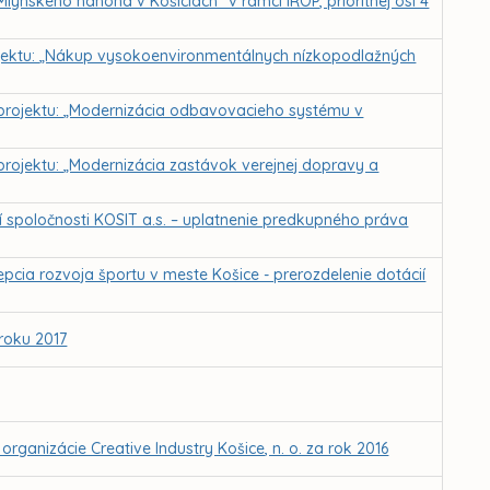
Mlynského náhona v Košiciach“ v rámci IROP, prioritnej osi 4
rojektu: „Nákup vysokoenvironmentálnych nízkopodlažných
a projektu: „Modernizácia odbavovacieho systému v
 projektu: „Modernizácia zastávok verejnej dopravy a
 spoločnosti KOSIT a.s. – uplatnenie predkupného práva
cia rozvoja športu v meste Košice - prerozdelenie dotácií
roku 2017
rganizácie Creative Industry Košice, n. o. za rok 2016