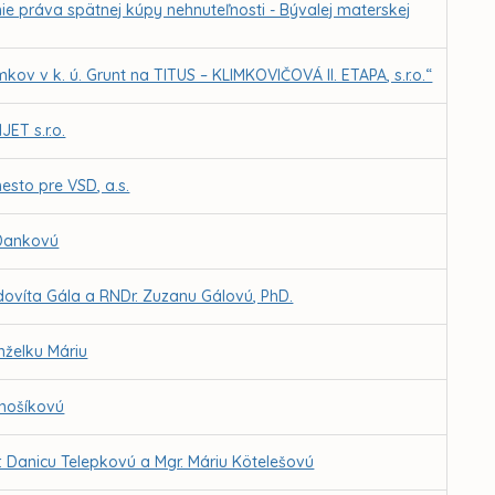
ie práva spätnej kúpy nehnuteľnosti - Bývalej materskej
ov v k. ú. Grunt na TITUS – KLIMKOVIČOVÁ II. ETAPA, s.r.o.“
ET s.r.o.
esto pre VSD, a.s.
 Dankovú
dovíta Gála a RNDr. Zuzanu Gálovú, PhD.
nželku Máriu
ánošíkovú
. Danicu Telepkovú a Mgr. Máriu Kötelešovú