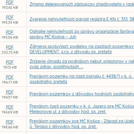
PDF
Zmena delegovaných zástupcov zriaďovateľa v radá
192,42 KB
PDF
Zverenie nehnuteľností parciel registra E KN č. 351, 
195,33 KB
Odňatie nehnuteľnosti zo správy organizácie Správ
PDF
správy MČ Košice – Juh
195,56 KB
Zámena spoluvlast. podielov na častiach pozemkov
PDF
DEVELOPMENT, s.r.o. z dôvodu os. zreteľa
202,72 KB
Zníženie úhrady za podnájom nebyt. priestorov v nehn
PDF
zväz zdrav. postihnutých ...
197,5 KB
Prenájom pozemku na časti parcely č. 4438/1 v k. ú
PDF
osobitného zreteľa
196,77 KB
PDF
Prenájom pozemkov z dôvodov hodných osobitného zre
194,57 KB
Prenájom časti pozemku v k. ú. Jazero pre MČ Košice
PDF
Meteorovej ul. z dôvodov hod. os. zret.
194,69 KB
Prenájom pozemkov pre MČ Košice - Západ za účelom r
PDF
ú. Terasa z dôvodov hod. os. zret.
198,66 KB