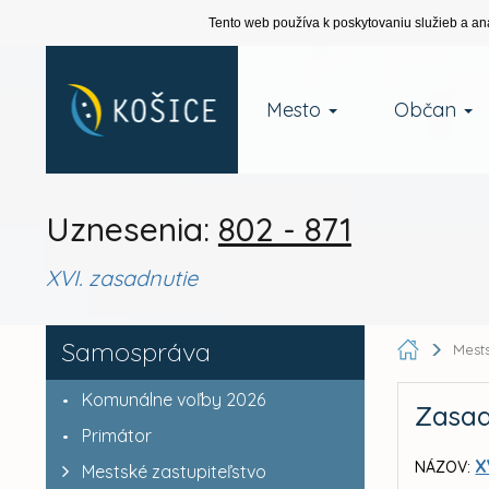
Tento web používa k poskytovaniu služieb a an
Mesto
Občan
Uznesenia:
802 - 871
XVI. zasadnutie
Samospráva
Mests
Komunálne voľby 2026
Zasad
Primátor
X
NÁZOV:
Mestské zastupiteľstvo