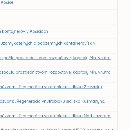
 Košice
kontajnerov v Košiciach
a uzamykateľných a podzemných kontajnerovísk v
rozpočtu prostredníctvom rozpočtovej kapitoly Min. vnútra
rozpočtu prostredníctvom rozpočtovej kapitoly Min. vnútra
 názvom: „Regenerácia vnútrobloku sídliska Železníky,
s názvom: „Regenerácia vnútrobloku sídliska Kuzmányho,
 s názvom: „Regenerácia vnútrobloku sídliska Nad Jazerom,