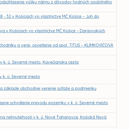
a odsúhlasenie výšky nájmu z dôvodov hodných osobitného
8 - 32 v Košiciach vo vlastníctve MČ Košice – Juh do
va v Košiciach vo vlastníctve MČ Košice – Dargovských
hodníky a verej. osvetlenie od spol. TITUS – KLIMKOVIČOVÁ
 k. ú. Severné mesto, Kavečianska cesta
 k. ú. Severné mesto
na základe obchodnej verejnej súťaže a podmienky
účasne schválenie prevodu pozemku v k. ú. Severné mesto
na nehnuteľností v k. ú. Nové Ťahanovce, Košická Nová