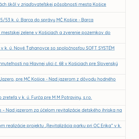
ch škôl v zriaďovateľskej pôsobnosti mesta Košice
385/53 k. ú. Barca do správy MČ Košice - Barca
a mestskej zelene v Košiciach a zverenie pozemkov do
 v k. ú. Nové Ťahanovce so spoločnosťou SOFT SYSTÉM
uteľnosti na Hlavnej ulici č. 68 v Košiciach pre Slovenský
. Jazero, pre MČ Košice - Nad jazerom z dôvodu hodného
teľa v k. ú. Furča pre M M Potraviny, s.r.o.
 – Nad jazerom za účelom revitalizácie detského ihriska na
ealizácie projektu „Revitalizácia parku pri OC Erika“ v k.