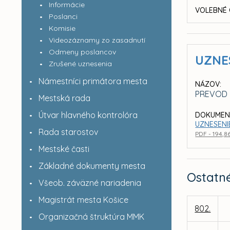
Informácie
VOLEBNÉ 
Poslanci
Komisie
Videozáznamy zo zasadnutí
Odmeny poslancov
UZNE
Zrušené uznesenia
Námestníci primátora mesta
NÁZOV:
PREVOD 
Mestská rada
Útvar hlavného kontrolóra
DOKUMEN
UZNESENI
Rada starostov
PDF - 194,8
Mestské časti
Základné dokumenty mesta
Ostatn
Všeob. záväzné nariadenia
Magistrát mesta Košice
802.
Organizačná štruktúra MMK