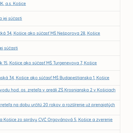
, a.s. Košice
 jej súčasti
ická 34, Košice ako súčasť MŠ Nešporova 28, Košice
ej súčasti
ík 15, Košice ako súčasť MŠ Turgenevova 7, Košice
nská 34, Košice ako súčasť MŠ Budapeštianska 1, Košice
u hod. os. zreteľa v areáli ZŠ Krosnianska 2 v Košiciach
eteľa na dobu určitú 20 rokov a rozšírenie už prenajatých
ta Košice zo správy CVČ Orgovánová 5, Košice a zverenie