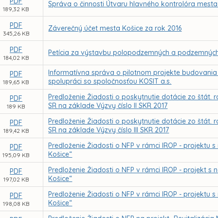
PDF
Správa o činnosti Útvaru hlavného kontrolóra mesta
189,32 KB
PDF
Záverečný účet mesta Košice za rok 2016
345,26 KB
PDF
Petícia za výstavbu polopodzemných a podzemných 
184,02 KB
Informatívna správa o pilotnom projekte budovani
PDF
spolupráci so spoločnosťou KOSIT a.s.
189,65 KB
Predloženie Žiadosti o poskytnutie dotácie zo štát. 
PDF
SR na základe Výzvy číslo II SKR 2017
189 KB
Predloženie Žiadosti o poskytnutie dotácie zo štát. 
PDF
SR na základe Výzvy číslo III SKR 2017
189,42 KB
Predloženie Žiadosti o NFP v rámci IROP - projektu s
PDF
Košice“
195,09 KB
Predloženie Žiadosti o NFP v rámci IROP - projekt 
PDF
Košice“
197,02 KB
Predloženie Žiadosti o NFP v rámci IROP - projektu
PDF
Košice“
198,08 KB