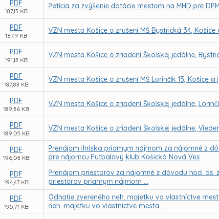
PDF
Petícia za zvýšenie dotácie mestom na MHD pre DPMK
187,13 KB
PDF
VZN mesta Košice o zrušení MŠ Bystrická 34, Košice a
187,9 KB
PDF
VZN mesta Košice o zriadení Školskej jedálne, Bystr
191,18 KB
PDF
VZN mesta Košice o zrušení MŠ Lorinčík 15, Košice a j
187,88 KB
PDF
VZN mesta Košice o zriadení Školskej jedálne, Lorinč
189,86 KB
PDF
VZN mesta Košice o zriadení Školskej jedálne, Viede
189,05 KB
Prenájom ihriska priamym nájmom za nájomné z dôvod
PDF
pre nájomcu Futbalový klub Košická Nová Ves
196,08 KB
Prenájom priestorov za nájomné z dôvodu hod. os. zr
PDF
priestorov priamym nájmom ...
194,47 KB
Odňatie zvereného neh. majetku vo vlastníctve mes
PDF
neh. majetku vo vlastníctve mesta ...
195,71 KB