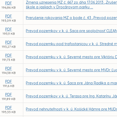
Zmena uznesenia MZ č. 667 zo dňa 17.06.2013 „Zrušen
PDF
škole a jasliach v Drocárovom parku ...
196,86 KB
PDF
Prerušenie rokovania MZ o bode č. 43 „Prevod pozemk
193,09 KB
PDF
Prevod pozemkov v k. ú. Šaca pre spoločnosť CLEANJ
195,11 KB
PDF
Prevod pozemku pod trafostanicou v k. ú. Stredné m
193,27 KB
PDF
Prevod pozemku v k. ú. Severné mesto pre Viktóriu
191,73 KB
PDF
Prevod pozemku v k. ú. Severné mesto pre MVDr. Ľu
194,38 KB
PDF
Prevod pozemku v k. ú. Šaca pre Jána Radika a ma
191,6 KB
PDF
Prevod pozemkov v k. ú. Terasa pre Ing. Katarínu J
191,89 KB
PDF
Prevod nehnuteľnosti v k. ú. Košické Hámre pre MUDr
195,33 KB