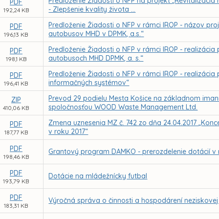
Predloženie Žiadosti o NFP na projekt „Revitalizácia 
PDF
- Zlepšenie kvality života ...
192,24 KB
Predloženie Žiadosti o NFP v rámci IROP - názov p
PDF
autobusov MHD v DPMK, a.s.“
196,13 KB
Predloženie Žiadosti o NFP v rámci IROP - realizáci
PDF
autobusoch MHD DPMK, a. s.“
198,1 KB
Predloženie Žiadosti o NFP v rámci IROP - realizácia
PDF
informačných systémov“
196,41 KB
Prevod 29 podielu Mesta Košice na základnom imaní
ZIP
spoločnosťou WOOD Waste Management Ltd.
410,06 KB
Zmena uznesenia MZ č. 742 zo dňa 24.04.2017 „Koncep
PDF
v roku 2017“
187,77 KB
PDF
Grantový program DAMKO - prerozdelenie dotácií v 
198,46 KB
PDF
Dotácie na mládežnícky futbal
193,79 KB
PDF
Výročná správa o činnosti a hospodárení neziskovej o
183,31 KB