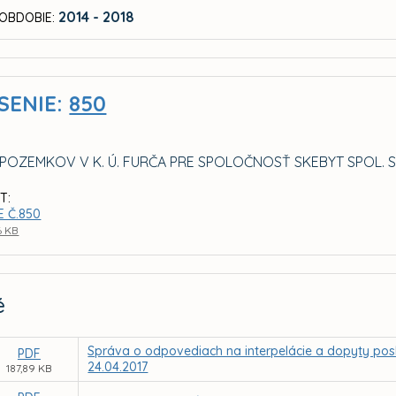
2014 - 2018
OBDOBIE:
SENIE:
850
POZEMKOV V K. Ú. FURČA PRE SPOLOČNOSŤ SKEBYT SPOL. S 
T:
E Č.850
6 KB
é
Správa o odpovediach na interpelácie a dopyty pos
PDF
24.04.2017
187,89 KB