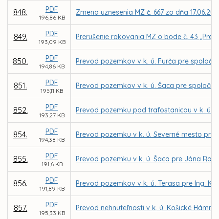
PDF
848.
Zmena uznesenia MZ č. 667 zo dňa 17.06.2013
196,86 KB
PDF
849.
Prerušenie rokovania MZ o bode č. 43 „Prevo
193,09 KB
PDF
850.
Prevod pozemkov v k. ú. Furča pre spoločnos
194,86 KB
PDF
851.
Prevod pozemkov v k. ú. Šaca pre spoločnos
195,11 KB
PDF
852.
Prevod pozemku pod trafostanicou v k. ú. S
193,27 KB
PDF
854.
Prevod pozemku v k. ú. Severné mesto pre 
194,38 KB
PDF
855.
Prevod pozemku v k. ú. Šaca pre Jána Radi
191,6 KB
PDF
856.
Prevod pozemkov v k. ú. Terasa pre Ing. Ka
191,89 KB
PDF
857.
Prevod nehnuteľnosti v k. ú. Košické Hámre 
195,33 KB