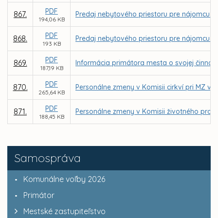
PDF
867.
Predaj nebytového priestoru pre nájomcu Boar
194,06 KB
PDF
868.
Predaj nebytového priestoru pre nájomcu El
193 KB
PDF
869.
Informácia primátora mesta o svojej činnos
187,19 KB
PDF
870.
Personálne zmeny v Komisii cirkví pri MZ v K
265,64 KB
PDF
871.
Personálne zmeny v Komisii životného prost
188,45 KB
Samospráva
Komunálne voľby 2026
Primátor
Mestské zastupiteľstvo