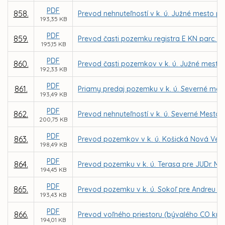
PDF
858.
Prevod nehnuteľností v k. ú. Južné mesto pr
193,35 KB
PDF
859.
Prevod časti pozemku registra E KN parc. č.
195,15 KB
PDF
860.
Prevod časti pozemkov v k. ú. Južné mesto na
192,33 KB
PDF
861.
Priamy predaj pozemku v k. ú. Severné mes
193,49 KB
PDF
862.
Prevod nehnuteľností v k. ú. Severné Mest
200,75 KB
PDF
863.
Prevod pozemkov v k. ú. Košická Nová Ves
198,49 KB
PDF
864.
Prevod pozemku v k. ú. Terasa pre JUDr. Ma
194,45 KB
PDF
865.
Prevod pozemku v k. ú. Sokoľ pre Andreu P
193,43 KB
PDF
866.
Prevod voľného priestoru (bývalého CO krytu
194,01 KB