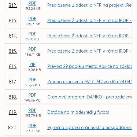
PDF
812.
Predloženie Žiadosti o NFP na projekt „Revita
192,24 KB
PDF
813.
Predloženie Žiadosti o NFP v rámci IROP -
196,13 KB
PDF
814.
Predloženie Žiadosti o NFP v rámci IROP - 
198,1 KB
PDF
815.
Predloženie Žiadosti o NFP v rámci IROP - r
196,41 KB
ZIP
816.
Prevod 29 podielu Mesta Košice na základ
410,06 KB
PDF
817.
Zmena uznesenia MZ č. 742 zo dňa 24.04.2017
187,77 KB
PDF
818.
Grantový program DAMKO - prerozdelenie do
198,46 KB
PDF
819.
Dotácie na mládežnícky futbal
193,79 KB
PDF
820.
Výročná správa o činnosti a hospodárení nezi
183,31 KB