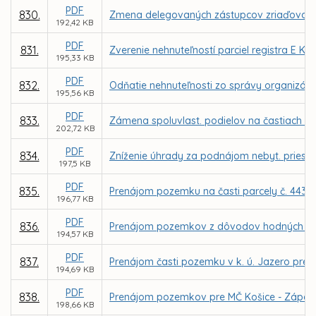
PDF
830.
Zmena delegovaných zástupcov zriaďovateľa
192,42 KB
PDF
831.
Zverenie nehnuteľností parciel registra E KN
195,33 KB
PDF
832.
Odňatie nehnuteľnosti zo správy organizáci
195,56 KB
PDF
833.
Zámena spoluvlast. podielov na častiach p
202,72 KB
PDF
834.
Zníženie úhrady za podnájom nebyt. priestoro
197,5 KB
PDF
835.
Prenájom pozemku na časti parcely č. 4438/
196,77 KB
PDF
836.
Prenájom pozemkov z dôvodov hodných osobit
194,57 KB
PDF
837.
Prenájom časti pozemku v k. ú. Jazero pre M
194,69 KB
PDF
838.
Prenájom pozemkov pre MČ Košice - Západ za 
198,66 KB