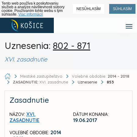
Tento web používa k poskytovaniu
služieb a analýze návštevnosti súbory
NESÚHLASÍM
SÚHLASÍM
cookie. Používaním tohto webu s tým
súhlasíte.
Viac informácií
Uznesenia:
802 - 871
XVI. zasadnutie
Mestské zastupiteľstvo
Volebné obdobie:
2014 - 2018
ZASADNUTIE:
XVI. zasadnutie
Uznesenie
853
Zasadnutie
XVI.
NÁZOV:
DÁTUM KONANIA:
ZASADNUTIE
19.06.2017
2014
VOLEBNÉ OBDOBIE: