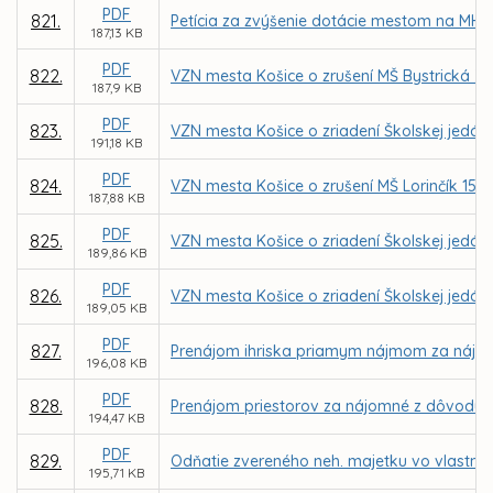
PDF
821.
Petícia za zvýšenie dotácie mestom na MHD 
187,13 KB
PDF
822.
VZN mesta Košice o zrušení MŠ Bystrická 34, 
187,9 KB
PDF
823.
VZN mesta Košice o zriadení Školskej jedáln
191,18 KB
PDF
824.
VZN mesta Košice o zrušení MŠ Lorinčík 15, Ko
187,88 KB
PDF
825.
VZN mesta Košice o zriadení Školskej jedáln
189,86 KB
PDF
826.
VZN mesta Košice o zriadení Školskej jedál
189,05 KB
PDF
827.
Prenájom ihriska priamym nájmom za nájomn
196,08 KB
PDF
828.
Prenájom priestorov za nájomné z dôvodu ho
194,47 KB
PDF
829.
Odňatie zvereného neh. majetku vo vlastníc
195,71 KB