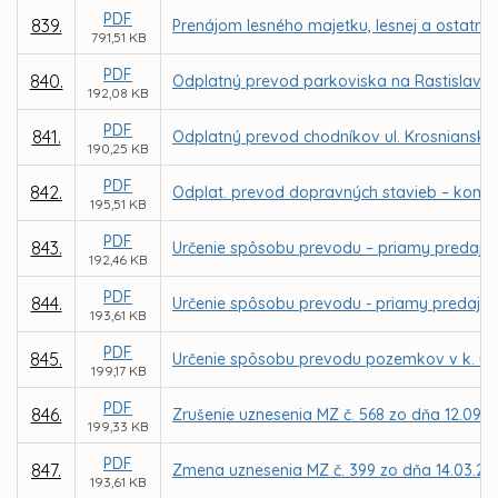
PDF
839.
Prenájom lesného majetku, lesnej a ostatne
791,51 KB
PDF
840.
Odplatný prevod parkoviska na Rastislavovej
192,08 KB
PDF
841.
Odplatný prevod chodníkov ul. Krosnianska 
190,25 KB
PDF
842.
Odplat. prevod dopravných stavieb – komunik
195,51 KB
PDF
843.
Určenie spôsobu prevodu – priamy predaj p
192,46 KB
PDF
844.
Určenie spôsobu prevodu - priamy predaj p
193,61 KB
PDF
845.
Určenie spôsobu prevodu pozemkov v k. ú. 
199,17 KB
PDF
846.
Zrušenie uznesenia MZ č. 568 zo dňa 12.09.2
199,33 KB
PDF
847.
Zmena uznesenia MZ č. 399 zo dňa 14.03.201
193,61 KB