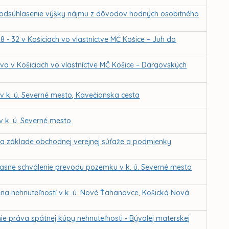
a odsúhlasenie výšky nájmu z dôvodov hodných osobitného
8 - 32 v Košiciach vo vlastníctve MČ Košice – Juh do
va v Košiciach vo vlastníctve MČ Košice – Dargovských
 k. ú. Severné mesto, Kavečianska cesta
 k. ú. Severné mesto
na základe obchodnej verejnej súťaže a podmienky
účasne schválenie prevodu pozemku v k. ú. Severné mesto
na nehnuteľností v k. ú. Nové Ťahanovce, Košická Nová
ie práva spätnej kúpy nehnuteľnosti - Bývalej materskej