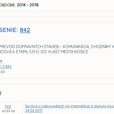
2014 - 2018
OBDOBIE:
SENIE:
842
 PREVOD DOPRAVNÝCH STAVIEB – KOMUNIKÁCIA, CHODNÍKY A 
ČOVÁ II. ETAPA, S.R.O. DO VLAST. MESTA KOŠICE
T:
E Č.842
1 KB
é
Správa o odpovediach na interpelácie a dopyty pos
PDF
24.04.2017
187,89 KB