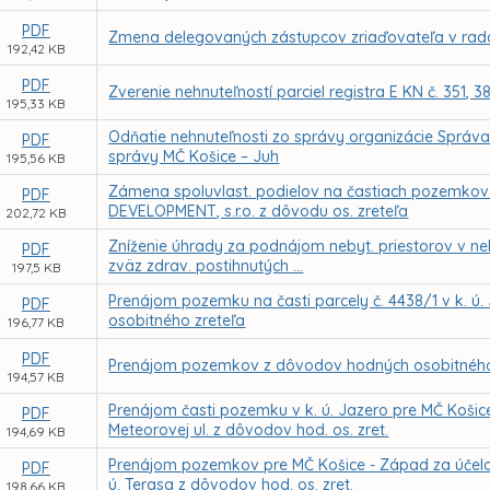
PDF
Zmena delegovaných zástupcov zriaďovateľa v radá
192,42 KB
PDF
Zverenie nehnuteľností parciel registra E KN č. 351, 
195,33 KB
Odňatie nehnuteľnosti zo správy organizácie Správ
PDF
správy MČ Košice – Juh
195,56 KB
Zámena spoluvlast. podielov na častiach pozemkov
PDF
DEVELOPMENT, s.r.o. z dôvodu os. zreteľa
202,72 KB
Zníženie úhrady za podnájom nebyt. priestorov v nehn
PDF
zväz zdrav. postihnutých ...
197,5 KB
Prenájom pozemku na časti parcely č. 4438/1 v k. ú
PDF
osobitného zreteľa
196,77 KB
PDF
Prenájom pozemkov z dôvodov hodných osobitného zre
194,57 KB
Prenájom časti pozemku v k. ú. Jazero pre MČ Košice
PDF
Meteorovej ul. z dôvodov hod. os. zret.
194,69 KB
Prenájom pozemkov pre MČ Košice - Západ za účelom r
PDF
ú. Terasa z dôvodov hod. os. zret.
198,66 KB