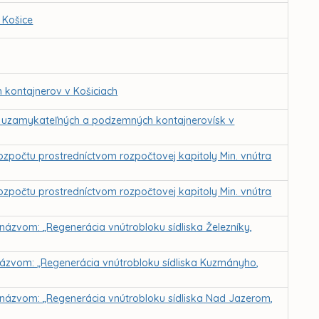
 Košice
kontajnerov v Košiciach
a uzamykateľných a podzemných kontajnerovísk v
rozpočtu prostredníctvom rozpočtovej kapitoly Min. vnútra
rozpočtu prostredníctvom rozpočtovej kapitoly Min. vnútra
 názvom: „Regenerácia vnútrobloku sídliska Železníky,
s názvom: „Regenerácia vnútrobloku sídliska Kuzmányho,
 s názvom: „Regenerácia vnútrobloku sídliska Nad Jazerom,