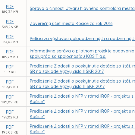
PDF
Správa o činnosti Útvaru hlavného kontrolóra mesta
189,32 KB
PDF
Záverečný účet mesta Košice za rok 2016
345,26 KB
PDF
Petícia za výstavbu polopodzemných a podzemných 
184,02 KB
Informatívna správa o pilotnom projekte budovani
PDF
spolupráci so spoločnosťou KOSIT a.s.
189,65 KB
Predloženie Žiadosti o poskytnutie dotácie zo štát. 
PDF
SR na základe Výzvy číslo II SKR 2017
189 KB
Predloženie Žiadosti o poskytnutie dotácie zo štát. 
PDF
SR na základe Výzvy číslo III SKR 2017
189,42 KB
Predloženie Žiadosti o NFP v rámci IROP - projektu s
PDF
Košice“
195,09 KB
Predloženie Žiadosti o NFP v rámci IROP - projekt 
PDF
Košice“
197,02 KB
Predloženie Žiadosti o NFP v rámci IROP - projektu
PDF
Košice“
198,08 KB