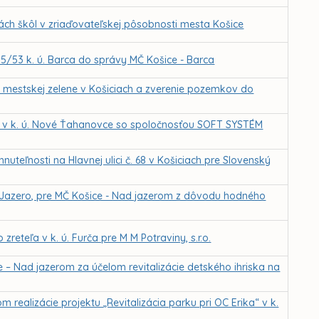
ch škôl v zriaďovateľskej pôsobnosti mesta Košice
385/53 k. ú. Barca do správy MČ Košice - Barca
a mestskej zelene v Košiciach a zverenie pozemkov do
 v k. ú. Nové Ťahanovce so spoločnosťou SOFT SYSTÉM
uteľnosti na Hlavnej ulici č. 68 v Košiciach pre Slovenský
. Jazero, pre MČ Košice - Nad jazerom z dôvodu hodného
teľa v k. ú. Furča pre M M Potraviny, s.r.o.
 – Nad jazerom za účelom revitalizácie detského ihriska na
ealizácie projektu „Revitalizácia parku pri OC Erika“ v k.