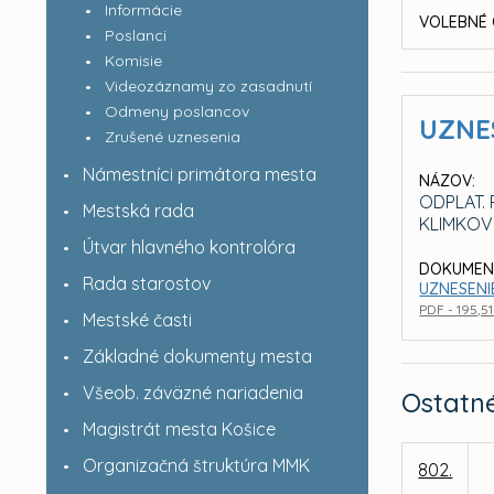
Informácie
VOLEBNÉ 
Poslanci
Komisie
Videozáznamy zo zasadnutí
Odmeny poslancov
UZNE
Zrušené uznesenia
Námestníci primátora mesta
NÁZOV:
ODPLAT.
Mestská rada
KLIMKOVI
Útvar hlavného kontrolóra
DOKUMEN
Rada starostov
UZNESENI
PDF - 195,5
Mestské časti
Základné dokumenty mesta
Všeob. záväzné nariadenia
Ostatn
Magistrát mesta Košice
Organizačná štruktúra MMK
802.