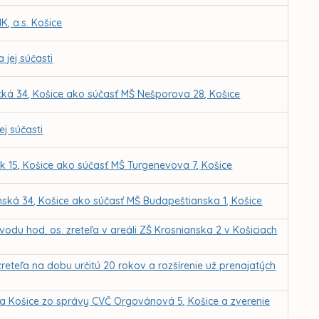
, a.s. Košice
 jej súčasti
ická 34, Košice ako súčasť MŠ Nešporova 28, Košice
ej súčasti
ík 15, Košice ako súčasť MŠ Turgenevova 7, Košice
nská 34, Košice ako súčasť MŠ Budapeštianska 1, Košice
u hod. os. zreteľa v areáli ZŠ Krosnianska 2 v Košiciach
eteľa na dobu určitú 20 rokov a rozšírenie už prenajatých
ta Košice zo správy CVČ Orgovánová 5, Košice a zverenie