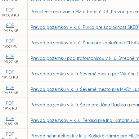
PDF
Prerušenie rokovania MZ o bode č. 43 „Prevod pozemk
193,09 KB
PDF
Prevod pozemkov v k. ú. Furča pre spoločnosť SKEBYT
194,86 KB
PDF
Prevod pozemkov v k. ú. Šaca pre spoločnosť CLEANJ
195,11 KB
PDF
Prevod pozemku pod trafostanicou v k. ú. Stredné m
193,27 KB
PDF
Prevod pozemku v k. ú. Severné mesto pre Viktóriu
191,73 KB
PDF
Prevod pozemku v k. ú. Severné mesto pre MVDr. Ľu
194,38 KB
PDF
Prevod pozemku v k. ú. Šaca pre Jána Radika a ma
191,6 KB
PDF
Prevod pozemkov v k. ú. Terasa pre Ing. Katarínu J
191,89 KB
PDF
Prevod nehnuteľnosti v k. ú. Košické Hámre pre MUDr