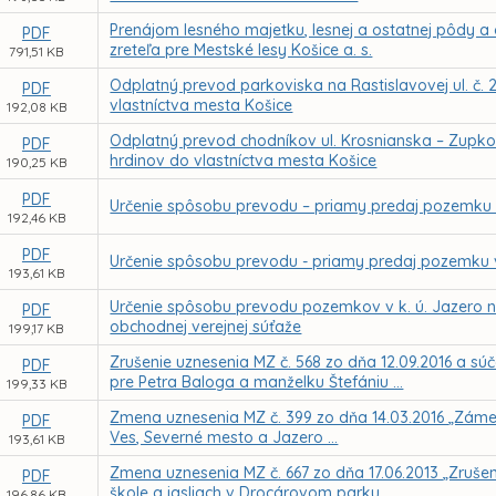
Prenájom lesného majetku, lesnej a ostatnej pôdy 
PDF
zreteľa pre Mestské lesy Košice a. s.
791,51 KB
Odplatný prevod parkoviska na Rastislavovej ul. č. 2
PDF
vlastníctva mesta Košice
192,08 KB
Odplatný prevod chodníkov ul. Krosnianska – Zupko
PDF
hrdinov do vlastníctva mesta Košice
190,25 KB
PDF
Určenie spôsobu prevodu – priamy predaj pozemku v
192,46 KB
PDF
Určenie spôsobu prevodu - priamy predaj pozemku v
193,61 KB
Určenie spôsobu prevodu pozemkov v k. ú. Jazero 
PDF
obchodnej verejnej súťaže
199,17 KB
Zrušenie uznesenia MZ č. 568 zo dňa 12.09.2016 a s
PDF
pre Petra Baloga a manželku Štefániu ...
199,33 KB
Zmena uznesenia MZ č. 399 zo dňa 14.03.2016 „Záme
PDF
Ves, Severné mesto a Jazero ...
193,61 KB
Zmena uznesenia MZ č. 667 zo dňa 17.06.2013 „Zrušen
PDF
škole a jasliach v Drocárovom parku ...
196,86 KB