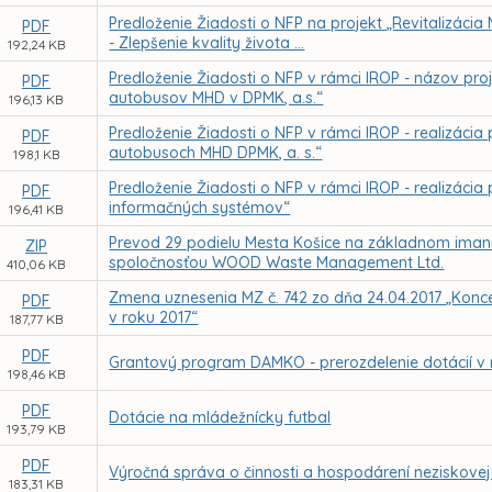
Predloženie Žiadosti o NFP na projekt „Revitalizácia 
PDF
- Zlepšenie kvality života ...
192,24 KB
Predloženie Žiadosti o NFP v rámci IROP - názov p
PDF
autobusov MHD v DPMK, a.s.“
196,13 KB
Predloženie Žiadosti o NFP v rámci IROP - realizáci
PDF
autobusoch MHD DPMK, a. s.“
198,1 KB
Predloženie Žiadosti o NFP v rámci IROP - realizácia
PDF
informačných systémov“
196,41 KB
Prevod 29 podielu Mesta Košice na základnom imaní
ZIP
spoločnosťou WOOD Waste Management Ltd.
410,06 KB
Zmena uznesenia MZ č. 742 zo dňa 24.04.2017 „Koncep
PDF
v roku 2017“
187,77 KB
PDF
Grantový program DAMKO - prerozdelenie dotácií v 
198,46 KB
PDF
Dotácie na mládežnícky futbal
193,79 KB
PDF
Výročná správa o činnosti a hospodárení neziskovej o
183,31 KB