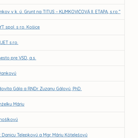
ov v k. ú. Grunt na TITUS – KLIMKOVIČOVÁ II. ETAPA, s.r.o.“
 spol. s r.o. Košice
ET s.r.o.
esto pre VSD, a.s.
 Dankovú
dovíta Gála a RNDr. Zuzanu Gálovú, PhD.
nželku Máriu
ánošíkovú
. Danicu Telepkovú a Mgr. Máriu Kötelešovú