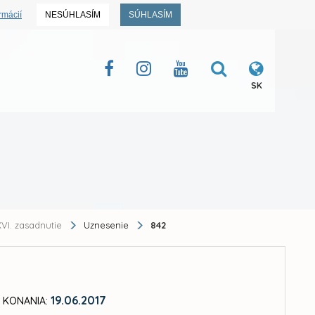
rmácií
NESÚHLASÍM
SÚHLASÍM
SK
VI. zasadnutie
Uznesenie
842
19.06.2017
 KONANIA: