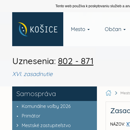
Tento web používa k poskytovaniu služieb a an
Mesto
Občan
Uznesenia:
802 - 871
XVI. zasadnutie
Samospráva
Mests
Komunálne voľby 2026
Zasad
Primátor
X
NÁZOV:
Mestské zastupiteľstvo