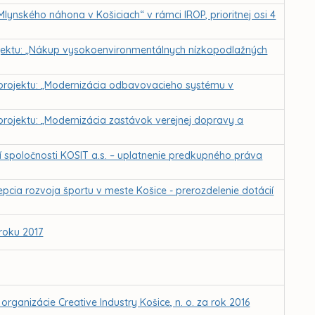
Mlynského náhona v Košiciach“ v rámci IROP, prioritnej osi 4
rojektu: „Nákup vysokoenvironmentálnych nízkopodlažných
a projektu: „Modernizácia odbavovacieho systému v
 projektu: „Modernizácia zastávok verejnej dopravy a
 spoločnosti KOSIT a.s. – uplatnenie predkupného práva
cia rozvoja športu v meste Košice - prerozdelenie dotácií
roku 2017
rganizácie Creative Industry Košice, n. o. za rok 2016