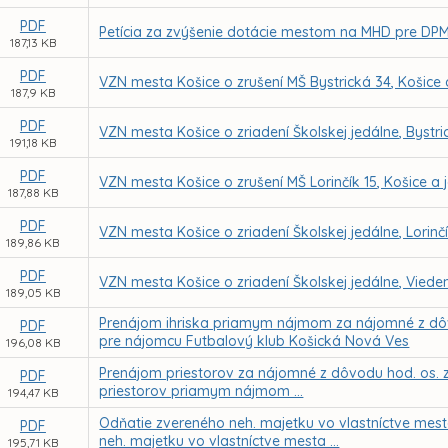
PDF
Petícia za zvýšenie dotácie mestom na MHD pre DPMK
187,13 KB
PDF
VZN mesta Košice o zrušení MŠ Bystrická 34, Košice a
187,9 KB
PDF
VZN mesta Košice o zriadení Školskej jedálne, Bystr
191,18 KB
PDF
VZN mesta Košice o zrušení MŠ Lorinčík 15, Košice a j
187,88 KB
PDF
VZN mesta Košice o zriadení Školskej jedálne, Lorinč
189,86 KB
PDF
VZN mesta Košice o zriadení Školskej jedálne, Viede
189,05 KB
Prenájom ihriska priamym nájmom za nájomné z dôvod
PDF
pre nájomcu Futbalový klub Košická Nová Ves
196,08 KB
Prenájom priestorov za nájomné z dôvodu hod. os. zr
PDF
priestorov priamym nájmom ...
194,47 KB
Odňatie zvereného neh. majetku vo vlastníctve mes
PDF
neh. majetku vo vlastníctve mesta ...
195,71 KB