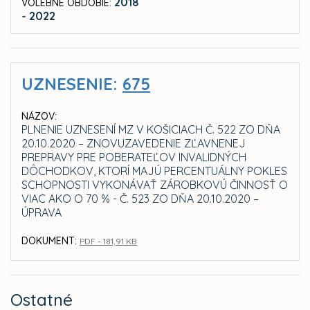
2018
VOLEBNÉ OBDOBIE:
- 2022
UZNESENIE:
675
NÁZOV:
PLNENIE UZNESENÍ MZ V KOŠICIACH Č. 522 ZO DŇA
20.10.2020 – ZNOVUZAVEDENIE ZĽAVNENEJ
PREPRAVY PRE POBERATEĽOV INVALIDNÝCH
DÔCHODKOV, KTORÍ MAJÚ PERCENTUÁLNY POKLES
SCHOPNOSTI VYKONÁVAŤ ZÁROBKOVÚ ČINNOSŤ O
VIAC AKO O 70 % - Č. 523 ZO DŇA 20.10.2020 –
ÚPRAVA
DOKUMENT:
PDF - 181,91 KB
Ostatné