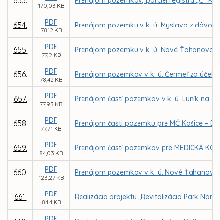
653.
Prenájom pozemkov, parciel registra „C“ KN 
170,03 KB
PDF
654.
Prenájom pozemku v k. ú. Myslava z dôvodu 
78,12 KB
PDF
655.
Prenájom pozemku v k. ú. Nové Ťahanovce za
77,9 KB
PDF
656.
Prenájom pozemkov v k. ú. Čermeľ za účelom 
78,42 KB
PDF
657.
Prenájom častí pozemkov v k. ú. Luník na d
77,93 KB
PDF
658.
Prenájom časti pozemku pre MČ Košice – Da
77,71 KB
PDF
659.
Prenájom častí pozemkov pre MEDICKÁ KOŠICE
84,03 KB
PDF
660.
Prenájom pozemkov v k. ú. Nové Ťahanovce za
123,27 KB
PDF
661.
Realizácia projektu „Revitalizácia Park Narc
84,4 KB
PDF