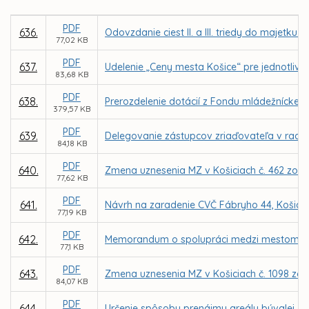
PDF
636.
Odovzdanie ciest II. a III. triedy do majetku 
77,02 KB
PDF
637.
Udelenie „Ceny mesta Košice“ pre jednotlivco
83,68 KB
PDF
638.
Prerozdelenie dotácií z Fondu mládežníckeho
379,57 KB
PDF
639.
Delegovanie zástupcov zriaďovateľa v radác
84,18 KB
PDF
640.
Zmena uznesenia MZ v Košiciach č. 462 zo dň
77,62 KB
PDF
641.
Návrh na zaradenie CVČ Fábryho 44, Košice a
77,19 KB
PDF
642.
Memorandum o spolupráci medzi mestom Koši
77,1 KB
PDF
643.
Zmena uznesenia MZ v Košiciach č. 1098 zo 
84,07 KB
PDF
644.
Určenie spôsobu prenájmu areálu bývalej ZŠ