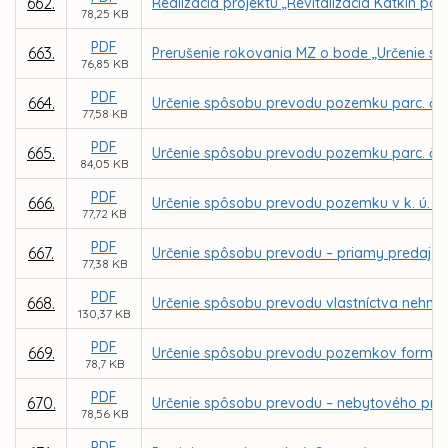
662.
Realizácia projektu „Revitalizácia Katkin pa
78,25 KB
PDF
663.
Prerušenie rokovania MZ o bode „Určenie s
76,85 KB
PDF
664.
Určenie spôsobu prevodu pozemku parc. č. 1
77,58 KB
PDF
665.
Určenie spôsobu prevodu pozemku parc. č. 1
84,05 KB
PDF
666.
Určenie spôsobu prevodu pozemku v k. ú. Se
77,72 KB
PDF
667.
Určenie spôsobu prevodu – priamy predaj p
77,38 KB
PDF
668.
Určenie spôsobu prevodu vlastníctva nehnut
130,37 KB
PDF
669.
Určenie spôsobu prevodu pozemkov formou z
78,7 KB
PDF
670.
Určenie spôsobu prevodu – nebytového pries
78,56 KB
PDF