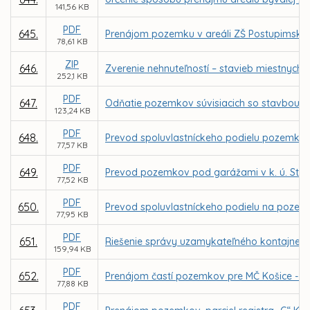
141,56 KB
PDF
645.
Prenájom pozemku v areáli ZŠ Postupimská 
78,61 KB
ZIP
646.
Zverenie nehnuteľností – stavieb miestnych 
252,1 KB
PDF
647.
Odňatie pozemkov súvisiacich so stavbou Me
123,24 KB
PDF
648.
Prevod spoluvlastníckeho podielu pozemku, par
77,57 KB
PDF
649.
Prevod pozemkov pod garážami v k. ú. Stred
77,52 KB
PDF
650.
Prevod spoluvlastníckeho podielu na pozemku
77,95 KB
PDF
651.
Riešenie správy uzamykateľného kontajnerovi
159,94 KB
PDF
652.
Prenájom častí pozemkov pre MČ Košice - Zá
77,88 KB
PDF