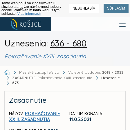
Tento web používa k poskytovaniu
služieb a analýze návštevnosti súbory
NESÚHLASÍM
SÚHLASÍM
cookie. Používaním tohto webu s tým
súhlasíte.
Viac informácií
Uznesenia:
636 - 680
Pokračovanie XXIII. zasadnutia
Mestské zastupiteľstvo
Volebné obdobie:
2018 - 2022
ZASADNUTIE:
Pokračovanie XXIII. zasadnutia
Uznesenie
675
Zasadnutie
POKRAČOVANIE
NÁZOV:
DÁTUM KONANIA:
XXIII. ZASADNUTIA
11.05.2021