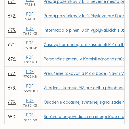
671.
Predaj pozemkov v k. ú. Severné mesto pre 
77,2 KB
PDF
672.
Predaj pozemkov v k. ú. Myslava pre Rudol
77,41 KB
PDF
673.
Informácia o plnení úloh vyplývajúcich z uz
76,95 KB
PDF
674.
Časový harmonogram zasadnutí MZ na II. po
129,41 KB
PDF
676.
Personálne zmeny v Komisii národnostných m
77,03 KB
PDF
677.
Prerušenie rokovania MZ o bode „Návrh VZN 
77,05 KB
PDF
678.
Zriadenie komisie MZ pre deľbu pôsobností 
166,58 KB
PDF
679.
Osadenie dočasnej svetelnej signalizácie n
76,92 KB
PDF
680.
Správa o odpovediach na interpelácie a dopy
76,85 KB