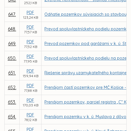
252,1 KB
PDF
647.
Odňatie pozemkov súvisiacich so stavbou Me
123,24 KB
PDF
648.
Prevod spoluvlastníckeho podielu pozemku, par
77,57 KB
PDF
649.
Prevod pozemkov pod garážami v k. ú. Stred
77,52 KB
PDF
650.
Prevod spoluvlastníckeho podielu na pozemku
77,95 KB
PDF
651.
Riešenie správy uzamykateľného kontajnerovi
159,94 KB
PDF
652.
Prenájom častí pozemkov pre MČ Košice - Zá
77,88 KB
PDF
653.
Prenájom pozemkov, parciel registra „C“ KN 
170,03 KB
PDF
654.
Prenájom pozemku v k. ú. Myslava z dôvodu 
78,12 KB
PDF