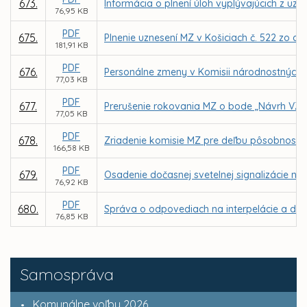
673.
Informácia o plnení úloh vyplývajúcich z uz
76,95 KB
PDF
675.
Plnenie uznesení MZ v Košiciach č. 522 zo d
181,91 KB
PDF
676.
Personálne zmeny v Komisii národnostných m
77,03 KB
PDF
677.
Prerušenie rokovania MZ o bode „Návrh VZN 
77,05 KB
PDF
678.
Zriadenie komisie MZ pre deľbu pôsobností 
166,58 KB
PDF
679.
Osadenie dočasnej svetelnej signalizácie n
76,92 KB
PDF
680.
Správa o odpovediach na interpelácie a dopy
76,85 KB
Samospráva
Komunálne voľby 2026