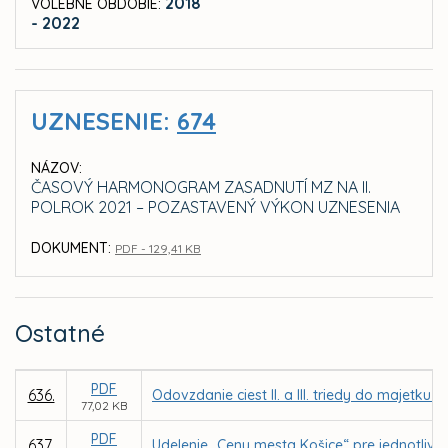
2018
VOLEBNÉ OBDOBIE:
- 2022
UZNESENIE:
674
NÁZOV:
ČASOVÝ HARMONOGRAM ZASADNUTÍ MZ NA II.
POLROK 2021 – POZASTAVENÝ VÝKON UZNESENIA
DOKUMENT:
PDF - 129,41 KB
Ostatné
PDF
636.
Odovzdanie ciest II. a III. triedy do majetku 
77,02 KB
PDF
637.
Udelenie „Ceny mesta Košice“ pre jednotlivco