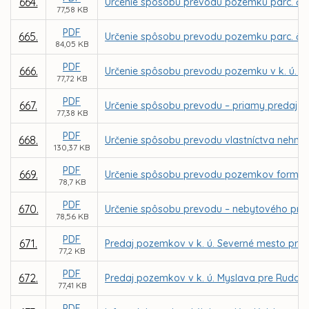
664.
Určenie spôsobu prevodu pozemku parc. č. 1
77,58 KB
PDF
665.
Určenie spôsobu prevodu pozemku parc. č. 1
84,05 KB
PDF
666.
Určenie spôsobu prevodu pozemku v k. ú. Se
77,72 KB
PDF
667.
Určenie spôsobu prevodu – priamy predaj p
77,38 KB
PDF
668.
Určenie spôsobu prevodu vlastníctva nehnut
130,37 KB
PDF
669.
Určenie spôsobu prevodu pozemkov formou z
78,7 KB
PDF
670.
Určenie spôsobu prevodu – nebytového pries
78,56 KB
PDF
671.
Predaj pozemkov v k. ú. Severné mesto pre 
77,2 KB
PDF
672.
Predaj pozemkov v k. ú. Myslava pre Rudol
77,41 KB
PDF