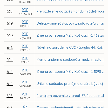
83,68 KB
PDF
638.
Prerozdelenie dotácií z Fondu mládežníckeho
379,57 KB
PDF
639.
Delegovanie zástupcov zriaďovateľa v radác
84,18 KB
PDF
640.
Zmena uznesenia MZ v Košiciach č. 462 zo dň
77,62 KB
PDF
641.
Návrh na zaradenie CVČ Fábryho 44, Košice a
77,19 KB
PDF
642.
Memorandum o spolupráci medzi mestom Koši
77,1 KB
PDF
643.
Zmena uznesenia MZ v Košiciach č. 1098 zo 
84,07 KB
PDF
644.
Určenie spôsobu prenájmu areálu bývalej ZŠ
141,56 KB
PDF
645.
Prenájom pozemku v areáli ZŠ Postupimská 
78,61 KB
ZIP
646.
Zverenie nehnuteľností – stavieb miestnych 