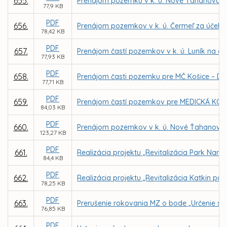
655.
Prenájom pozemku v k. ú. Nové Ťahanovce za
77,9 KB
PDF
656.
Prenájom pozemkov v k. ú. Čermeľ za účelom 
78,42 KB
PDF
657.
Prenájom častí pozemkov v k. ú. Luník na d
77,93 KB
PDF
658.
Prenájom časti pozemku pre MČ Košice – Da
77,71 KB
PDF
659.
Prenájom častí pozemkov pre MEDICKÁ KOŠICE
84,03 KB
PDF
660.
Prenájom pozemkov v k. ú. Nové Ťahanovce za
123,27 KB
PDF
661.
Realizácia projektu „Revitalizácia Park Narc
84,4 KB
PDF
662.
Realizácia projektu „Revitalizácia Katkin pa
78,25 KB
PDF
663.
Prerušenie rokovania MZ o bode „Určenie s
76,85 KB
PDF