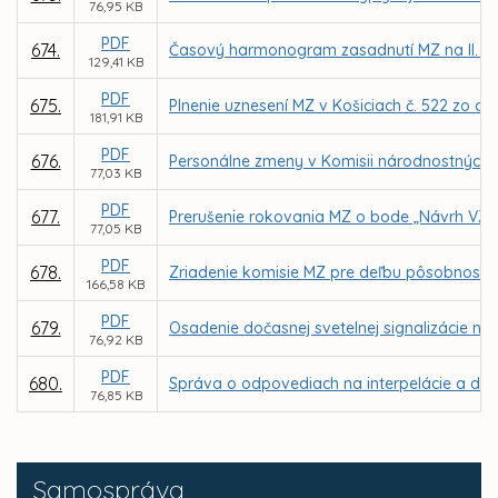
76,95 KB
PDF
674.
Časový harmonogram zasadnutí MZ na II. po
129,41 KB
PDF
675.
Plnenie uznesení MZ v Košiciach č. 522 zo d
181,91 KB
PDF
676.
Personálne zmeny v Komisii národnostných m
77,03 KB
PDF
677.
Prerušenie rokovania MZ o bode „Návrh VZN 
77,05 KB
PDF
678.
Zriadenie komisie MZ pre deľbu pôsobností 
166,58 KB
PDF
679.
Osadenie dočasnej svetelnej signalizácie n
76,92 KB
PDF
680.
Správa o odpovediach na interpelácie a dopy
76,85 KB
Samospráva