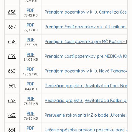
77,9 KB
PDF
656.
Prenájom pozemkov v k. ú. Čermeľ za účelom 
78,42 KB
PDF
657.
Prenájom častí pozemkov v k. ú. Luník na d
77,93 KB
PDF
658.
Prenájom časti pozemku pre MČ Košice – Da
77,71 KB
PDF
659.
Prenájom častí pozemkov pre MEDICKÁ KOŠICE
84,03 KB
PDF
660.
Prenájom pozemkov v k. ú. Nové Ťahanovce za
123,27 KB
PDF
661.
Realizácia projektu „Revitalizácia Park Narc
84,4 KB
PDF
662.
Realizácia projektu „Revitalizácia Katkin pa
78,25 KB
PDF
663.
Prerušenie rokovania MZ o bode „Určenie s
76,85 KB
PDF
664.
Určenie spôsobu prevodu pozemku parc. č. 1