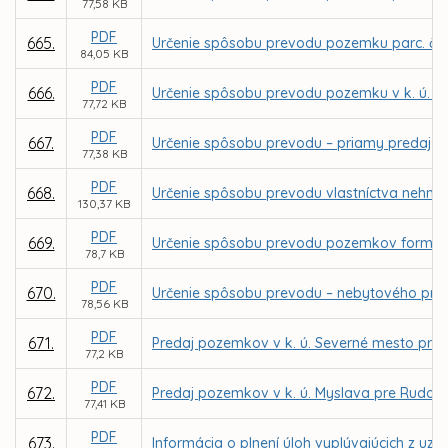
77,58 KB
PDF
665.
Určenie spôsobu prevodu pozemku parc. č. 1
84,05 KB
PDF
666.
Určenie spôsobu prevodu pozemku v k. ú. Se
77,72 KB
PDF
667.
Určenie spôsobu prevodu – priamy predaj p
77,38 KB
PDF
668.
Určenie spôsobu prevodu vlastníctva nehnut
130,37 KB
PDF
669.
Určenie spôsobu prevodu pozemkov formou z
78,7 KB
PDF
670.
Určenie spôsobu prevodu – nebytového pries
78,56 KB
PDF
671.
Predaj pozemkov v k. ú. Severné mesto pre 
77,2 KB
PDF
672.
Predaj pozemkov v k. ú. Myslava pre Rudol
77,41 KB
PDF
673.
Informácia o plnení úloh vyplývajúcich z uz