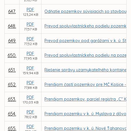
PDF
647.
Odňatie pozemkov súvisiacich so stavbou Me
123,24 KB
PDF
648.
Prevod spoluvlastníckeho podielu pozemku, par
77,57 KB
PDF
649.
Prevod pozemkov pod garážami v k. ú. Stred
77,52 KB
PDF
650.
Prevod spoluvlastníckeho podielu na pozemku
77,95 KB
PDF
651.
Riešenie správy uzamykateľného kontajnerovi
159,94 KB
PDF
652.
Prenájom častí pozemkov pre MČ Košice - Zá
77,88 KB
PDF
653.
Prenájom pozemkov, parciel registra „C“ KN 
170,03 KB
PDF
654.
Prenájom pozemku v k. ú. Myslava z dôvodu 
78,12 KB
PDF
655.
Prenájom pozemku v k. ú. Nové Ťahanovce za