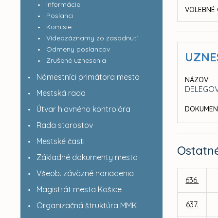
Informácie
VOLEBNÉ 
Poslanci
Komisie
Videozáznamy zo zasadnutí
Odmeny poslancov
UZNE
Zrušené uznesenia
Námestníci primátora mesta
NÁZOV:
DELEGOV
Mestská rada
Útvar hlavného kontrolóra
DOKUMEN
Rada starostov
Mestské časti
Ostatn
Základné dokumenty mesta
Všeob. záväzné nariadenia
636.
Magistrát mesta Košice
637.
Organizačná štruktúra MMK