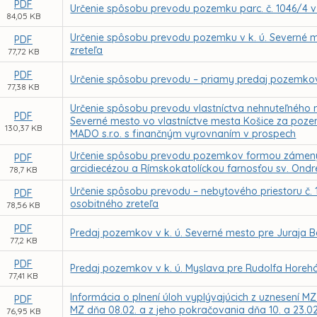
PDF
Určenie spôsobu prevodu pozemku parc. č. 1046/4 v
84,05 KB
Určenie spôsobu prevodu pozemku v k. ú. Severné m
PDF
zreteľa
77,72 KB
PDF
Určenie spôsobu prevodu – priamy predaj pozemkov
77,38 KB
Určenie spôsobu prevodu vlastníctva nehnuteľného
PDF
Severné mesto vo vlastníctve mesta Košice za pozemk
130,37 KB
MADO s.r.o. s finančným vyrovnaním v prospech
Určenie spôsobu prevodu pozemkov formou zámeny v
PDF
arcidiecézou a Rímskokatolíckou farnosťou sv. Ondr
78,7 KB
Určenie spôsobu prevodu – nebytového priestoru č.
PDF
osobitného zreteľa
78,56 KB
PDF
Predaj pozemkov v k. ú. Severné mesto pre Juraja B
77,2 KB
PDF
Predaj pozemkov v k. ú. Myslava pre Rudolfa Horeh
77,41 KB
Informácia o plnení úloh vyplývajúcich z uznesení MZ
PDF
MZ dňa 08.02. a z jeho pokračovania dňa 10. a 23.0
76,95 KB