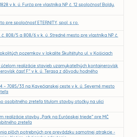
828 v k. ú. Furča pre vlastníka NP č. 12 spoločnosť Boldy,
 pre spoločnosť ETERNITY, spol. s r.o.
č. 808/5 a 808/6 v k. ú. Stredné mesto pre vlastníka NP č.
olitých pozemkov v lokalite Škultétyho ul. v Košiciach
účelom realizácie stavieb uzamykateľných kontajnerovísk
erovísk časť F“ v k. ú. Terasa z dôvodu hodného
4 – 7085/33 na Kavečianskej ceste v k. ú. Severné mesto
teľa
osobitného zreteľa titulom stavby otočky na ulici
realizácie stavby „Park na Európskej triede“ pre MČ
bitného zreteľa
nia plôch potrebných pre prevádzku samotnej atrakcie -