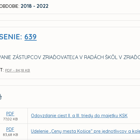
2018 - 2022
OBDOBIE:
SENIE:
639
ANIE ZÁSTUPCOV ZRIAĎOVATEĽA V RADÁCH ŠKÔL V ZRIAĎ
T:
PDF - 84,18 KB
é
PDF
Odovzdanie ciest II. a III. triedy do majetku KSK
77,02 KB
PDF
Udelenie „Ceny mesta Košice“ pre jednotlivcov a kol
83,68 KB