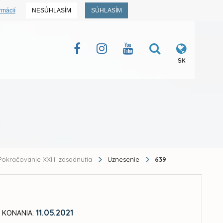
rmácií
NESÚHLASÍM
SÚHLASÍM
SK
okračovanie XXIII. zasadnutia
Uznesenie
639
11.05.2021
 KONANIA: