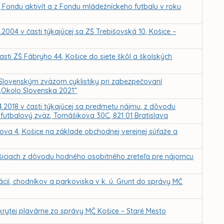
, Fondu aktivít a z Fondu mládežníckeho futbalu v roku
2004 v časti týkajúcej sa ZŠ Trebišovská 10, Košice –
sti ZŠ Fábryho 44, Košice do siete škôl a školských
lovenským zväzom cyklistiky pri zabezpečovaní
 „Okolo Slovenska 2021“
4.2018 v časti týkajúcej sa predmetu nájmu, z dôvodu
futbalový zväz, Tomášikova 30C, 821 01 Bratislava
ova 4, Košice na základe obchodnej verejnej súťaže a
šiciach z dôvodu hodného osobitného zreteľa pre nájomcu
cií, chodníkov a parkoviska v k. ú. Grunt do správy MČ
rytej plavárne zo správy MČ Košice – Staré Mesto