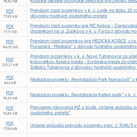
Košickej detskej historickej železnice pre Detskú žel
78,42 KB
Prenájom častí pozemkov v k. ú. Luník na dobu 20 r
PDF
dôvodov hodných osobitného zreteľa
77,93 KB
Prenájom časti pozemku pre MČ Košice – Dargovský
PDF
chodníkom na ul. Zupkova v k. ú. Furča z dôvodu h
77,71 KB
Prenájom častí pozemkov pre MEDICKÁ KOŠICE, s.r.o. 
PDF
Považská - Medická“ z dôvodu hodného osobitného 
84,03 KB
Prenájom pozemkov v k. ú. Nové Ťahanovce za účelom
PDF
križovatkou Ázijská trieda – Európska trieda za úče
123,27 KB
Sídlisko Ťahanovce z dôvodov hodných osobitného 
PDF
Realizácia projektu „Revitalizácia Park Narcisová“ v
84,4 KB
PDF
Realizácia projektu „Revitalizácia Katkin park“ v k.
78,25 KB
Prerušenie rokovania MZ o bode „Určenie spôsobu 
PDF
osobitného zreteľa“
76,85 KB
PDF
Určenie spôsobu prevodu pozemku parc. č. 1046/3 v
77,58 KB