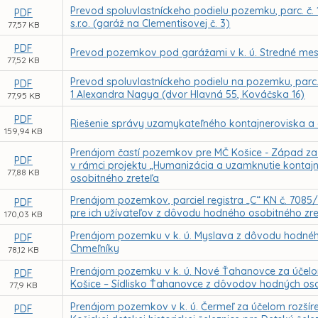
Prevod spoluvlastníckeho podielu pozemku, parc. č. 1
PDF
s.r.o. (garáž na Clementisovej č. 3)
77,57 KB
PDF
Prevod pozemkov pod garážami v k. ú. Stredné mesto
77,52 KB
Prevod spoluvlastníckeho podielu na pozemku, parc. 
PDF
1 Alexandra Nagya (dvor Hlavná 55, Kováčska 16)
77,95 KB
PDF
Riešenie správy uzamykateľného kontajneroviska a ok
159,94 KB
Prenájom častí pozemkov pre MČ Košice - Západ za 
PDF
v rámci projektu „Humanizácia a uzamknutie kontajn
77,88 KB
osobitného zreteľa
Prenájom pozemkov, parciel registra „C“ KN č. 7085/
PDF
pre ich užívateľov z dôvodu hodného osobitného zre
170,03 KB
Prenájom pozemku v k. ú. Myslava z dôvodu hodného 
PDF
Chmeľníky
78,12 KB
Prenájom pozemku v k. ú. Nové Ťahanovce za účelom 
PDF
Košice – Sídlisko Ťahanovce z dôvodov hodných oso
77,9 KB
Prenájom pozemkov v k. ú. Čermeľ za účelom rozšíre
PDF