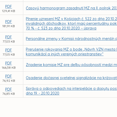
PDF
Časový harmonogram zasadnutí MZ na II. polrok 20
129,41 KB
Plnenie uznesení MZ v Košiciach č. 522 zo dňa 20.1
PDF
invalidných dôchodkov, ktorí majú percentuálny pok
181,91 KB
70 % - č. 523 zo dňa 20.10.2020 – úprava
PDF
Personálne zmeny v Komisii národnostných menšín p
77,03 KB
Prerušenie rokovania MZ o bode „Návrh VZN mesta K
PDF
komunikácií a iných verejných priestranstiev“
77,05 KB
PDF
Zriadenie komisie MZ pre deľbu pôsobností medzi m
166,58 KB
PDF
Osadenie dočasnej svetelnej signalizácie na križov
76,92 KB
Správa o odpovediach na interpelácie a dopyty pos
PDF
dňa 19. - 20.10.2020
76,85 KB