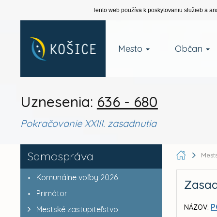
Tento web používa k poskytovaniu služieb a an
Mesto
Občan
Uznesenia:
636 - 680
Pokračovanie XXIII. zasadnutia
Samospráva
Mests
Komunálne voľby 2026
Zasad
Primátor
P
NÁZOV:
Mestské zastupiteľstvo