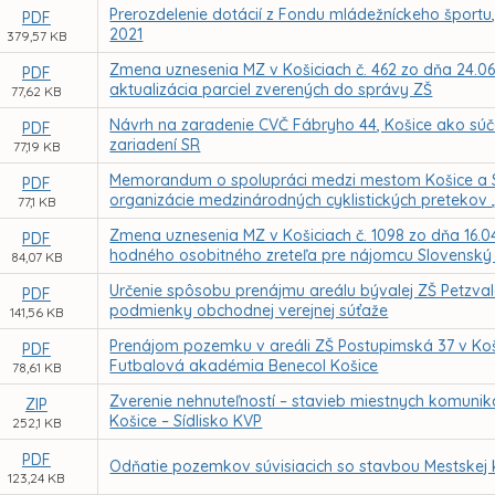
Prerozdelenie dotácií z Fondu mládežníckeho športu
PDF
2021
379,57 KB
Zmena uznesenia MZ v Košiciach č. 462 zo dňa 24.06.
PDF
aktualizácia parciel zverených do správy ZŠ
77,62 KB
Návrh na zaradenie CVČ Fábryho 44, Košice ako súča
PDF
zariadení SR
77,19 KB
Memorandum o spolupráci medzi mestom Košice a S
PDF
organizácie medzinárodných cyklistických pretekov
77,1 KB
Zmena uznesenia MZ v Košiciach č. 1098 zo dňa 16.0
PDF
hodného osobitného zreteľa pre nájomcu Slovenský 
84,07 KB
Určenie spôsobu prenájmu areálu bývalej ZŠ Petzval
PDF
podmienky obchodnej verejnej súťaže
141,56 KB
Prenájom pozemku v areáli ZŠ Postupimská 37 v Ko
PDF
Futbalová akadémia Benecol Košice
78,61 KB
Zverenie nehnuteľností – stavieb miestnych komuniká
ZIP
Košice – Sídlisko KVP
252,1 KB
PDF
Odňatie pozemkov súvisiacich so stavbou Mestskej k
123,24 KB