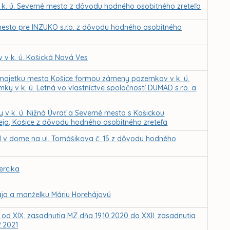
 k. ú. Severné mesto z dôvodu hodného osobitného zreteľa
esto pre INZUKO s.r.o. z dôvodu hodného osobitného
 v k. ú. Košická Nová Ves
 majetku mesta Košice formou zámeny pozemkov v k. ú.
y v k. ú. Letná vo vlastníctve spoločností DUMAD s.r.o. a
 k. ú. Nižná Úvrať a Severné mesto s Košickou
eja, Košice z dôvodu hodného osobitného zreteľa
 1 v dome na ul. Tomášikova č. 15 z dôvodu hodného
ercika
ája a manželku Máriu Horehájovú
 od XIX. zasadnutia MZ dňa 19.10.2020 do XXII. zasadnutia
2.2021