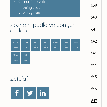
Komunálne voľby
638.
Voľby 2022
Voľby 2018
640.
Zoznam podľa volebných
období
641.
642.
2022
2018
2014
2010
2006
2002
1998
2026
2022
2018
2014
2010
2006
2002
643.
1994
1991
1998
1994
644.
645.
Zdieľať
646.
647.