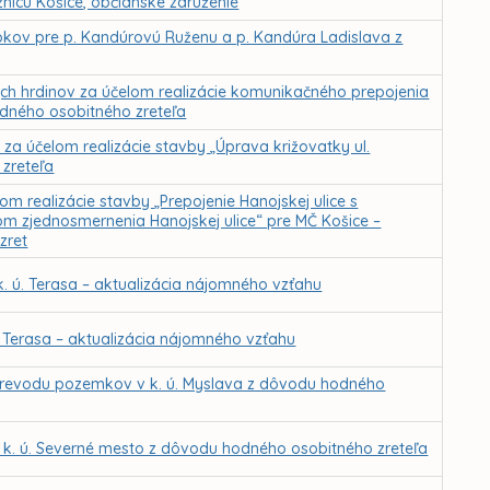
eznicu Košice, občianske združenie
okov pre p. Kandúrovú Ruženu a p. Kandúra Ladislava z
ch hrdinov za účelom realizácie komunikačného prepojenia
odného osobitného zreteľa
za účelom realizácie stavby „Úprava križovatky ul.
zreteľa
 realizácie stavby „Prepojenie Hanojskej ulice s
lom zjednosmernenia Hanojskej ulice“ pre MČ Košice –
zret
 k. ú. Terasa – aktualizácia nájomného vzťahu
 ú. Terasa – aktualizácia nájomného vzťahu
prevodu pozemkov v k. ú. Myslava z dôvodu hodného
 k. ú. Severné mesto z dôvodu hodného osobitného zreteľa