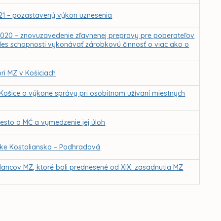
21 – pozastavený výkon uznesenia
0.2020 – znovuzavedenie zľavnenej prepravy pre poberateľov
les schopnosti vykonávať zárobkovú činnosť o viac ako o
ri MZ v Košiciach
ošice o výkone správy pri osobitnom užívaní miestnych
esto a MČ a vymedzenie jej úloh
atke Kostolianska – Podhradová
lancov MZ, ktoré boli prednesené od XIX. zasadnutia MZ