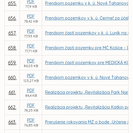
PDF
655.
Prenájom pozemku v k. ú. Nové Ťahanovce za
77,9 KB
PDF
656.
Prenájom pozemkov v k. ú. Čermeľ za účelom 
78,42 KB
PDF
657.
Prenájom častí pozemkov v k. ú. Luník na d
77,93 KB
PDF
658.
Prenájom časti pozemku pre MČ Košice – Da
77,71 KB
PDF
659.
Prenájom častí pozemkov pre MEDICKÁ KOŠICE
84,03 KB
PDF
660.
Prenájom pozemkov v k. ú. Nové Ťahanovce za
123,27 KB
PDF
661.
Realizácia projektu „Revitalizácia Park Narc
84,4 KB
PDF
662.
Realizácia projektu „Revitalizácia Katkin pa
78,25 KB
PDF
663.
Prerušenie rokovania MZ o bode „Určenie s
76,85 KB