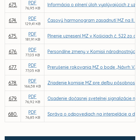
PDF
673.
Informácia o plnení úloh vyplývajúcich z uz
76,95 KB
PDF
674.
Časový harmonogram zasadnutí MZ na II. po
129,41 KB
PDF
675.
Plnenie uznesení MZ v Košiciach č. 522 zo d
181,91 KB
PDF
676.
Personálne zmeny v Komisii národnostných m
77,03 KB
PDF
677.
Prerušenie rokovania MZ o bode „Návrh VZN 
77,05 KB
PDF
678.
Zriadenie komisie MZ pre deľbu pôsobností 
166,58 KB
PDF
679.
Osadenie dočasnej svetelnej signalizácie n
76,92 KB
PDF
680.
Správa o odpovediach na interpelácie a dopy
76,85 KB