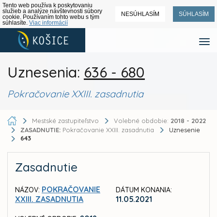
Tento web používa k poskytovaniu
služieb a analýze návštevnosti súbory
NESÚHLASÍM
SÚHLASÍM
cookie. Používaním tohto webu s tým
súhlasíte.
Viac informácií
Uznesenia:
636 - 680
Pokračovanie XXIII. zasadnutia
Mestské zastupiteľstvo
Volebné obdobie:
2018 - 2022
ZASADNUTIE:
Pokračovanie XXIII. zasadnutia
Uznesenie
643
Zasadnutie
POKRAČOVANIE
NÁZOV:
DÁTUM KONANIA:
XXIII. ZASADNUTIA
11.05.2021