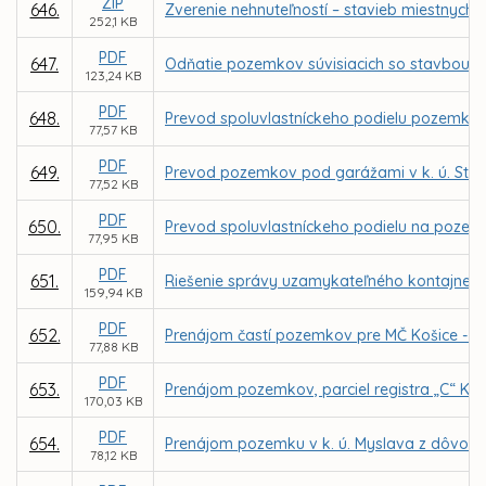
ZIP
646.
Zverenie nehnuteľností – stavieb miestnych 
252,1 KB
PDF
647.
Odňatie pozemkov súvisiacich so stavbou Me
123,24 KB
PDF
648.
Prevod spoluvlastníckeho podielu pozemku, par
77,57 KB
PDF
649.
Prevod pozemkov pod garážami v k. ú. Stred
77,52 KB
PDF
650.
Prevod spoluvlastníckeho podielu na pozemku
77,95 KB
PDF
651.
Riešenie správy uzamykateľného kontajnerovi
159,94 KB
PDF
652.
Prenájom častí pozemkov pre MČ Košice - Zá
77,88 KB
PDF
653.
Prenájom pozemkov, parciel registra „C“ KN 
170,03 KB
PDF
654.
Prenájom pozemku v k. ú. Myslava z dôvodu 
78,12 KB