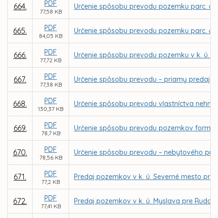
PDF
664.
Určenie spôsobu prevodu pozemku parc. č. 1
77,58 KB
PDF
665.
Určenie spôsobu prevodu pozemku parc. č. 1
84,05 KB
PDF
666.
Určenie spôsobu prevodu pozemku v k. ú. Se
77,72 KB
PDF
667.
Určenie spôsobu prevodu – priamy predaj p
77,38 KB
PDF
668.
Určenie spôsobu prevodu vlastníctva nehnut
130,37 KB
PDF
669.
Určenie spôsobu prevodu pozemkov formou z
78,7 KB
PDF
670.
Určenie spôsobu prevodu – nebytového pries
78,56 KB
PDF
671.
Predaj pozemkov v k. ú. Severné mesto pre 
77,2 KB
PDF
672.
Predaj pozemkov v k. ú. Myslava pre Rudol
77,41 KB