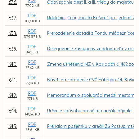
PDF
636.
Odovzdanie ciest II. a III. triedy do majetku 
77,02 KB
PDF
637.
Udelenie „Ceny mesta Košice“ pre jednotlivco
83,68 KB
PDF
638.
Prerozdelenie dotácií z Fondu mládežníckeho
379,57 KB
PDF
639.
Delegovanie zástupcov zriaďovateľa v radác
84,18 KB
PDF
640.
Zmena uznesenia MZ v Košiciach č. 462 zo dň
77,62 KB
PDF
641.
Návrh na zaradenie CVČ Fábryho 44, Košice a
77,19 KB
PDF
642.
Memorandum o spolupráci medzi mestom Koši
77,1 KB
PDF
644.
Určenie spôsobu prenájmu areálu bývalej ZŠ
141,56 KB
PDF
645.
Prenájom pozemku v areáli ZŠ Postupimská 
78,61 KB