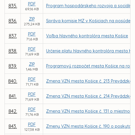
PDF
835.
Program hospodárskeho rozvoja a sociálneho
69,16 KB
ZIP
836.
Správa komisie MZ v Košiciach na posúdenie
275,24 KB
PDF
837.
Voľba hlavného kontrolóra mesta Košice
71,6 KB
PDF
838.
Určenie platu hlavného kontrolóra mesta Ko
71,69 KB
ZIP
839.
Programový rozpočet mesta Košice na roky
1,46 MB
PDF
840.
Zmena VZN mesta Košice č. 213 Prevádzkový 
71,71 KB
PDF
841.
Zmena VZN mesta Košice č. 214 Prevádzkov
71,69 KB
PDF
842.
Zmena VZN mesta Košice č. 131 o miestnom
71,76 KB
PDF
843.
Zmeny VZN mesta Košice č. 190 o poskytova
127,38 KB