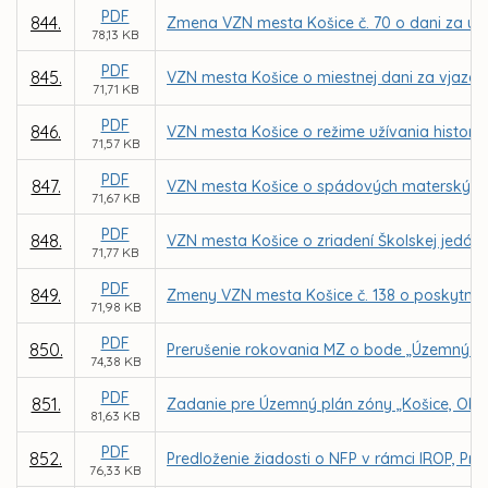
PDF
844.
Zmena VZN mesta Košice č. 70 o dani za uží
78,13 KB
PDF
845.
VZN mesta Košice o miestnej dani za vjazd a
71,71 KB
PDF
846.
VZN mesta Košice o režime užívania historic
71,57 KB
PDF
847.
VZN mesta Košice o spádových materských š
71,67 KB
PDF
848.
VZN mesta Košice o zriadení Školskej jedálne
71,77 KB
PDF
849.
Zmeny VZN mesta Košice č. 138 o poskytnu
71,98 KB
PDF
850.
Prerušenie rokovania MZ o bode „Územný pl
74,38 KB
PDF
851.
Zadanie pre Územný plán zóny „Košice, Oby
81,63 KB
PDF
852.
Predloženie žiadosti o NFP v rámci IROP, Pr
76,33 KB