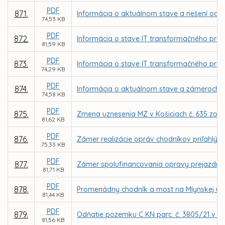
PDF
871.
Informácia o aktuálnom stave a riešení odc
74,53 KB
PDF
872.
Informácia o stave IT transformačného progra
81,59 KB
PDF
873.
Informácia o stave IT transformačného prog
74,29 KB
PDF
874.
Informácia o aktuálnom stave a zámeroch mo
74,58 KB
PDF
875.
Zmena uznesenia MZ v Košiciach č. 635 zo d
81,62 KB
PDF
876.
Zámer realizácie opráv chodníkov priľahlý
75,33 KB
PDF
877.
Zámer spolufinancovania opravy prejazdného
81,71 KB
PDF
878.
Promenádny chodník a most na Mlynskej ulici
81,44 KB
PDF
879.
Odňatie pozemku C KN parc. č. 3805/21 v k.
81,56 KB