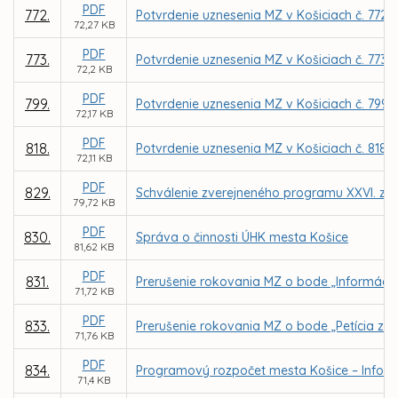
PDF
772.
Potvrdenie uznesenia MZ v Košiciach č. 772 
72,27 KB
PDF
773.
Potvrdenie uznesenia MZ v Košiciach č. 773 
72,2 KB
PDF
799.
Potvrdenie uznesenia MZ v Košiciach č. 799
72,17 KB
PDF
818.
Potvrdenie uznesenia MZ v Košiciach č. 818
72,11 KB
PDF
829.
Schválenie zverejneného programu XXVI. za
79,72 KB
PDF
830.
Správa o činnosti ÚHK mesta Košice
81,62 KB
PDF
831.
Prerušenie rokovania MZ o bode „Informácia 
71,72 KB
PDF
833.
Prerušenie rokovania MZ o bode „Petícia za
71,76 KB
PDF
834.
Programový rozpočet mesta Košice – Inform
71,4 KB