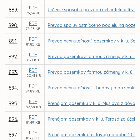
PDF
889.
Určenie spôsobu prevodu nehnuteľností v k.
75,54 KB
PDF
890.
Prevod spoluvlastníckeho podielu na pozemku
75,23 KB
PDF
891.
Prevod nehnuteľností, pozemkov v k. ú. Seve
81,85 KB
PDF
892.
Prevod pozemkov formou zámeny v k. ú. K
82,1 KB
PDF
893.
Prevod pozemkov formou zámeny v k. ú. Sev
120,41 KB
PDF
894.
Prevod nehnuteľností – budovy a pozemku v 
74,89 KB
PDF
895.
Prenájom pozemku v k. ú. Myslava z dôvodu
82,38 KB
PDF
896.
Prenájom pozemkov v k. ú. Terasa za účelom 
81,49 KB
PDF
897.
Prenájom pozemku a stavby na dobu 10 rokov
81,66 KB