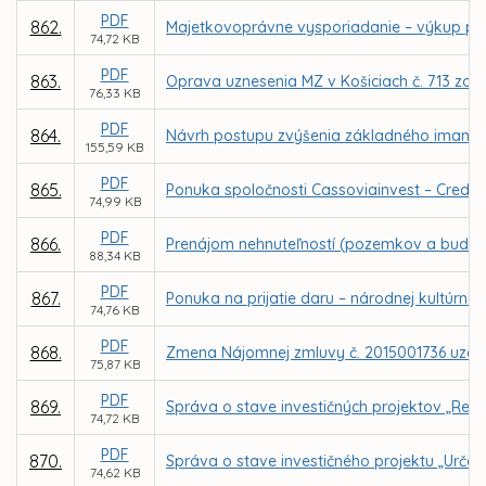
PDF
862.
Majetkovoprávne vysporiadanie – výkup poz
74,72 KB
PDF
863.
Oprava uznesenia MZ v Košiciach č. 713 zo
76,33 KB
PDF
864.
Návrh postupu zvýšenia základného imania o
155,59 KB
PDF
865.
Ponuka spoločnosti Cassoviainvest – Credit,
74,99 KB
PDF
866.
Prenájom nehnuteľností (pozemkov a budovy
88,34 KB
PDF
867.
Ponuka na prijatie daru – národnej kultúrne
74,76 KB
PDF
868.
Zmena Nájomnej zmluvy č. 2015001736 uzatv
75,87 KB
PDF
869.
Správa o stave investičných projektov „Reko
74,72 KB
PDF
870.
Správa o stave investičného projektu „Urče
74,62 KB