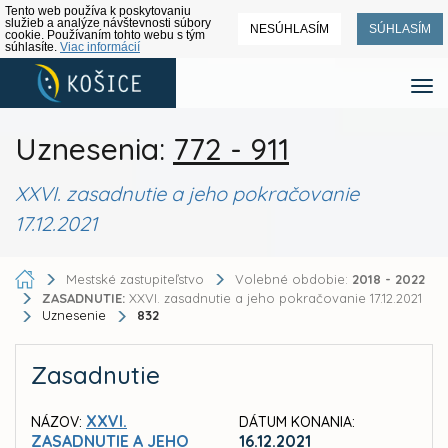
Tento web používa k poskytovaniu
služieb a analýze návštevnosti súbory
NESÚHLASÍM
SÚHLASÍM
cookie. Používaním tohto webu s tým
súhlasíte.
Viac informácií
Uznesenia:
772 - 911
XXVI. zasadnutie a jeho pokračovanie
17.12.2021
Mestské zastupiteľstvo
Volebné obdobie:
2018 - 2022
ZASADNUTIE:
XXVI. zasadnutie a jeho pokračovanie 17.12.2021
Uznesenie
832
Zasadnutie
XXVI.
NÁZOV:
DÁTUM KONANIA:
ZASADNUTIE A JEHO
16.12.2021