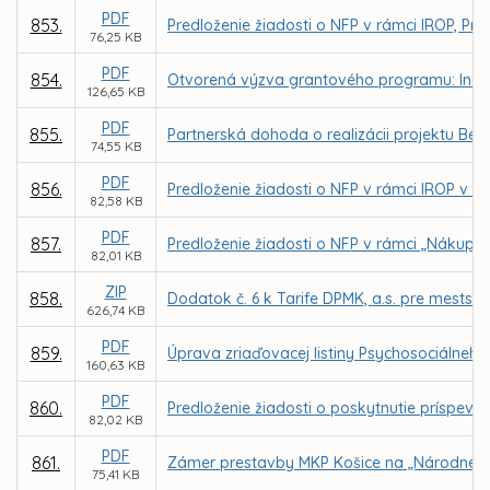
PDF
853.
Predloženie žiadosti o NFP v rámci IROP, Pri
76,25 KB
PDF
854.
Otvorená výzva grantového programu: Inovuj 
126,65 KB
PDF
855.
Partnerská dohoda o realizácii projektu Bee 
74,55 KB
PDF
856.
Predloženie žiadosti o NFP v rámci IROP v p
82,58 KB
PDF
857.
Predloženie žiadosti o NFP v rámci „Nákup
82,01 KB
ZIP
858.
Dodatok č. 6 k Tarife DPMK, a.s. pre mest
626,74 KB
PDF
859.
Úprava zriaďovacej listiny Psychosociálneho c
160,63 KB
PDF
860.
Predloženie žiadosti o poskytnutie príspevk
82,02 KB
PDF
861.
Zámer prestavby MKP Košice na „Národné ol
75,41 KB