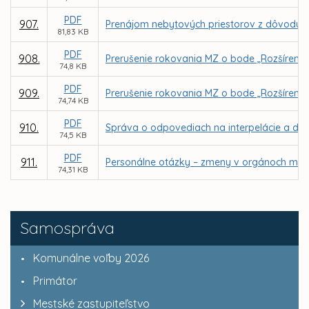
PDF
907.
Prenájom nebytových priestorov z dôvodu ho
81,83 KB
PDF
908.
Prerušenie rokovania MZ o bode „Rozšírenie 
74,8 KB
PDF
909.
Prerušenie rokovania MZ o bode „Rozšíreni
74,74 KB
PDF
910.
Správa o odpovediach na interpelácie a dop
74,5 KB
PDF
911.
Personálne otázky – zmeny v orgánoch mest
74,31 KB
Samospráva
Komunálne voľby 2026
Primátor
Mestské zastupiteľstvo