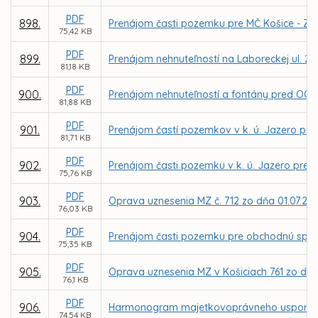
PDF
898.
Prenájom časti pozemku pre MČ Košice - Záp
75,42 KB
PDF
899.
Prenájom nehnuteľností na Laboreckej ul. 2 v
81,18 KB
PDF
900.
Prenájom nehnuteľností a fontány pred OC Lu
81,88 KB
PDF
901.
Prenájom častí pozemkov v k. ú. Jazero pre
81,71 KB
PDF
902.
Prenájom časti pozemku v k. ú. Jazero pre M
75,76 KB
PDF
903.
Oprava uznesenia MZ č. 712 zo dňa 01.07.20
76,03 KB
PDF
904.
Prenájom časti pozemku pre obchodnú spol
75,35 KB
PDF
905.
Oprava uznesenia MZ v Košiciach 761 zo dňa
76,1 KB
PDF
906.
Harmonogram majetkovoprávneho usporiadan
74,54 KB