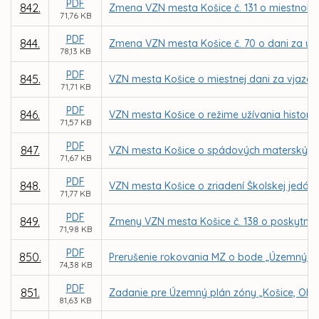
PDF
842.
Zmena VZN mesta Košice č. 131 o miestnom
71,76 KB
PDF
844.
Zmena VZN mesta Košice č. 70 o dani za uží
78,13 KB
PDF
845.
VZN mesta Košice o miestnej dani za vjazd a
71,71 KB
PDF
846.
VZN mesta Košice o režime užívania historic
71,57 KB
PDF
847.
VZN mesta Košice o spádových materských š
71,67 KB
PDF
848.
VZN mesta Košice o zriadení Školskej jedálne
71,77 KB
PDF
849.
Zmeny VZN mesta Košice č. 138 o poskytnu
71,98 KB
PDF
850.
Prerušenie rokovania MZ o bode „Územný pl
74,38 KB
PDF
851.
Zadanie pre Územný plán zóny „Košice, Oby
81,63 KB