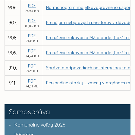
PDF
906.
Harmonogram majetkovoprávneho usporiadan
74,54 KB
PDF
907.
Prenájom nebytových priestorov z dôvodu ho
81,83 KB
PDF
908.
Prerušenie rokovania MZ o bode „Rozšírenie 
74,8 KB
PDF
909.
Prerušenie rokovania MZ o bode „Rozšíreni
74,74 KB
PDF
910.
Správa o odpovediach na interpelácie a dop
74,5 KB
PDF
911.
Personálne otázky – zmeny v orgánoch mest
74,31 KB
Samospráva
Komunálne voľby 2026
Primátor