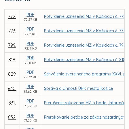
PDF
772.
Potvrdenie uznesenia MZ v Košiciach č. 772 
72,27 KB
PDF
773.
Potvrdenie uznesenia MZ v Košiciach č. 773 
72,2 KB
PDF
799.
Potvrdenie uznesenia MZ v Košiciach č. 799
72,17 KB
PDF
818.
Potvrdenie uznesenia MZ v Košiciach č. 818
72,11 KB
PDF
829.
Schválenie zverejneného programu XXVI. za
79,72 KB
PDF
830.
Správa o činnosti ÚHK mesta Košice
81,62 KB
PDF
831.
Prerušenie rokovania MZ o bode „Informácia 
71,72 KB
PDF
832.
Prerokovanie petície za zákaz hazardných h
71,35 KB