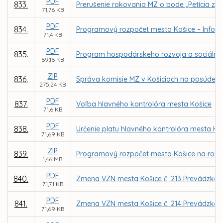
PDF
833.
Prerušenie rokovania MZ o bode „Petícia za
71,76 KB
PDF
834.
Programový rozpočet mesta Košice – Inform
71,4 KB
PDF
835.
Program hospodárskeho rozvoja a sociálneho
69,16 KB
ZIP
836.
Správa komisie MZ v Košiciach na posúdenie
275,24 KB
PDF
837.
Voľba hlavného kontrolóra mesta Košice
71,6 KB
PDF
838.
Určenie platu hlavného kontrolóra mesta Ko
71,69 KB
ZIP
839.
Programový rozpočet mesta Košice na roky
1,46 MB
PDF
840.
Zmena VZN mesta Košice č. 213 Prevádzkový 
71,71 KB
PDF
841.
Zmena VZN mesta Košice č. 214 Prevádzkov
71,69 KB