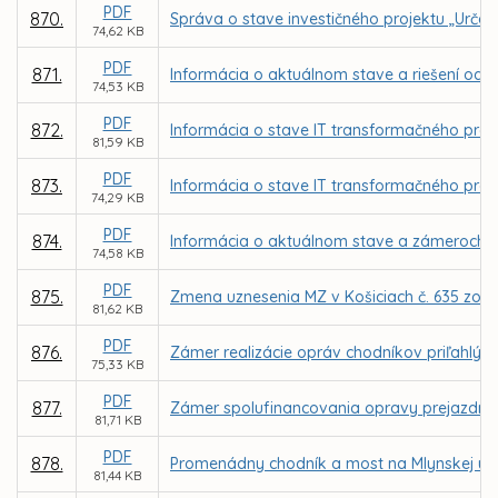
PDF
870.
Správa o stave investičného projektu „Urče
74,62 KB
PDF
871.
Informácia o aktuálnom stave a riešení odc
74,53 KB
PDF
872.
Informácia o stave IT transformačného progra
81,59 KB
PDF
873.
Informácia o stave IT transformačného prog
74,29 KB
PDF
874.
Informácia o aktuálnom stave a zámeroch mo
74,58 KB
PDF
875.
Zmena uznesenia MZ v Košiciach č. 635 zo d
81,62 KB
PDF
876.
Zámer realizácie opráv chodníkov priľahlý
75,33 KB
PDF
877.
Zámer spolufinancovania opravy prejazdného
81,71 KB
PDF
878.
Promenádny chodník a most na Mlynskej ulici
81,44 KB