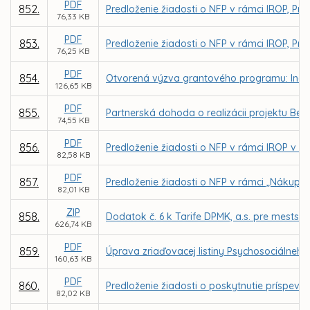
PDF
852.
Predloženie žiadosti o NFP v rámci IROP, Pr
76,33 KB
PDF
853.
Predloženie žiadosti o NFP v rámci IROP, Pri
76,25 KB
PDF
854.
Otvorená výzva grantového programu: Inovuj 
126,65 KB
PDF
855.
Partnerská dohoda o realizácii projektu Bee 
74,55 KB
PDF
856.
Predloženie žiadosti o NFP v rámci IROP v p
82,58 KB
PDF
857.
Predloženie žiadosti o NFP v rámci „Nákup
82,01 KB
ZIP
858.
Dodatok č. 6 k Tarife DPMK, a.s. pre mest
626,74 KB
PDF
859.
Úprava zriaďovacej listiny Psychosociálneho c
160,63 KB
PDF
860.
Predloženie žiadosti o poskytnutie príspevk
82,02 KB