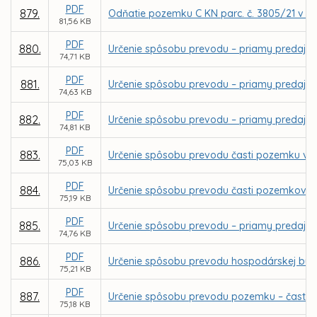
PDF
879.
Odňatie pozemku C KN parc. č. 3805/21 v k.
81,56 KB
PDF
880.
Určenie spôsobu prevodu – priamy predaj poz
74,71 KB
PDF
881.
Určenie spôsobu prevodu – priamy predaj poz
74,63 KB
PDF
882.
Určenie spôsobu prevodu – priamy predaj poz
74,81 KB
PDF
883.
Určenie spôsobu prevodu časti pozemku v k.
75,03 KB
PDF
884.
Určenie spôsobu prevodu časti pozemkov v k
75,19 KB
PDF
885.
Určenie spôsobu prevodu – priamy predaj po
74,76 KB
PDF
886.
Určenie spôsobu prevodu hospodárskej budov
75,21 KB
PDF
887.
Určenie spôsobu prevodu pozemku – časti pa
75,18 KB