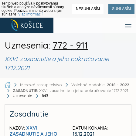
Tento web používa k poskytovaniu
služieb a analýze návštevnosti súbory
NESÚHLASÍM
SÚHLASÍM
cookie. Používaním tohto webu s tým
súhlasíte.
Viac informácií
Uznesenia:
772 - 911
XXVI. zasadnutie a jeho pokračovanie
17.12.2021
Mestské zastupiteľstvo
Volebné obdobie:
2018 - 2022
ZASADNUTIE:
XXVI. zasadnutie a jeho pokračovanie 17.12.2021
Uznesenie
843
Zasadnutie
XXVI.
NÁZOV:
DÁTUM KONANIA:
ZASADNUTIE A JEHO
16.12.2021