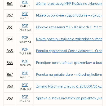
PDF
861.
Zámer prestavby MKP Košice na „Národné ol
75,41 KB
PDF
862.
Majetkovoprávne vysporiadanie – výkup poz
74,72 KB
PDF
863.
Oprava uznesenia MZ v Košiciach č. 713 zo
76,33 KB
PDF
864.
Návrh postupu zvýšenia základného imania o
155,59 KB
PDF
865.
Ponuka spoločnosti Cassoviainvest – Credit,
74,99 KB
PDF
866.
Prenájom nehnuteľností (pozemkov a budovy
88,34 KB
PDF
867.
Ponuka na prijatie daru – národnej kultúrne
74,76 KB
PDF
868.
Zmena Nájomnej zmluvy č. 2015001736 uzatv
75,87 KB
PDF
869.
Správa o stave investičných projektov „Reko
74,72 KB