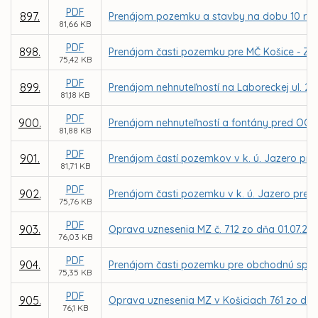
PDF
897.
Prenájom pozemku a stavby na dobu 10 rokov
81,66 KB
PDF
898.
Prenájom časti pozemku pre MČ Košice - Záp
75,42 KB
PDF
899.
Prenájom nehnuteľností na Laboreckej ul. 2 v
81,18 KB
PDF
900.
Prenájom nehnuteľností a fontány pred OC Lu
81,88 KB
PDF
901.
Prenájom častí pozemkov v k. ú. Jazero pre
81,71 KB
PDF
902.
Prenájom časti pozemku v k. ú. Jazero pre M
75,76 KB
PDF
903.
Oprava uznesenia MZ č. 712 zo dňa 01.07.20
76,03 KB
PDF
904.
Prenájom časti pozemku pre obchodnú spol
75,35 KB
PDF
905.
Oprava uznesenia MZ v Košiciach 761 zo dňa
76,1 KB