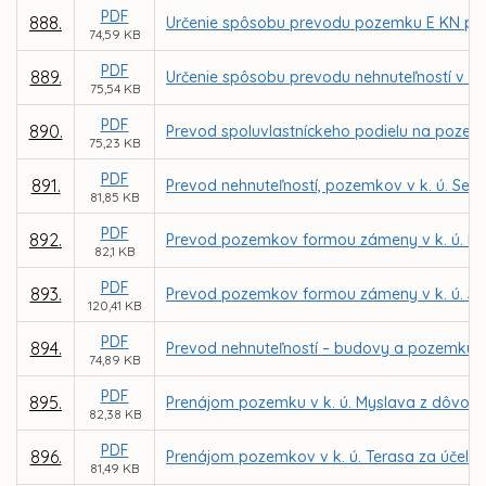
PDF
888.
Určenie spôsobu prevodu pozemku E KN parc.
74,59 KB
PDF
889.
Určenie spôsobu prevodu nehnuteľností v k.
75,54 KB
PDF
890.
Prevod spoluvlastníckeho podielu na pozemku
75,23 KB
PDF
891.
Prevod nehnuteľností, pozemkov v k. ú. Seve
81,85 KB
PDF
892.
Prevod pozemkov formou zámeny v k. ú. K
82,1 KB
PDF
893.
Prevod pozemkov formou zámeny v k. ú. Sev
120,41 KB
PDF
894.
Prevod nehnuteľností – budovy a pozemku v 
74,89 KB
PDF
895.
Prenájom pozemku v k. ú. Myslava z dôvodu
82,38 KB
PDF
896.
Prenájom pozemkov v k. ú. Terasa za účelom 
81,49 KB