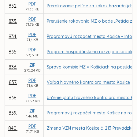
PDF
832.
Prerokovanie petície za zákaz hazardných h
71,35 KB
PDF
833.
Prerušenie rokovania MZ o bode „Petícia za
71,76 KB
PDF
834.
Programový rozpočet mesta Košice – Inform
71,4 KB
PDF
835.
Program hospodárskeho rozvoja a sociálneho
69,16 KB
ZIP
836.
Správa komisie MZ v Košiciach na posúdenie
275,24 KB
PDF
837.
Voľba hlavného kontrolóra mesta Košice
71,6 KB
PDF
838.
Určenie platu hlavného kontrolóra mesta Ko
71,69 KB
ZIP
839.
Programový rozpočet mesta Košice na roky
1,46 MB
PDF
840.
Zmena VZN mesta Košice č. 213 Prevádzkový 
71,71 KB