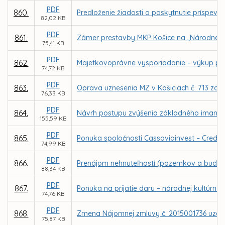
PDF
860.
Predloženie žiadosti o poskytnutie príspevk
82,02 KB
PDF
861.
Zámer prestavby MKP Košice na „Národné ol
75,41 KB
PDF
862.
Majetkovoprávne vysporiadanie – výkup poz
74,72 KB
PDF
863.
Oprava uznesenia MZ v Košiciach č. 713 zo
76,33 KB
PDF
864.
Návrh postupu zvýšenia základného imania o
155,59 KB
PDF
865.
Ponuka spoločnosti Cassoviainvest – Credit,
74,99 KB
PDF
866.
Prenájom nehnuteľností (pozemkov a budovy
88,34 KB
PDF
867.
Ponuka na prijatie daru – národnej kultúrne
74,76 KB
PDF
868.
Zmena Nájomnej zmluvy č. 2015001736 uzatv
75,87 KB