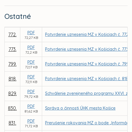
Ostatné
PDF
772.
Potvrdenie uznesenia MZ v Košiciach č. 772 
72,27 KB
PDF
773.
Potvrdenie uznesenia MZ v Košiciach č. 773 
72,2 KB
PDF
799.
Potvrdenie uznesenia MZ v Košiciach č. 799
72,17 KB
PDF
818.
Potvrdenie uznesenia MZ v Košiciach č. 818
72,11 KB
PDF
829.
Schválenie zverejneného programu XXVI. za
79,72 KB
PDF
830.
Správa o činnosti ÚHK mesta Košice
81,62 KB
PDF
831.
Prerušenie rokovania MZ o bode „Informácia 
71,72 KB