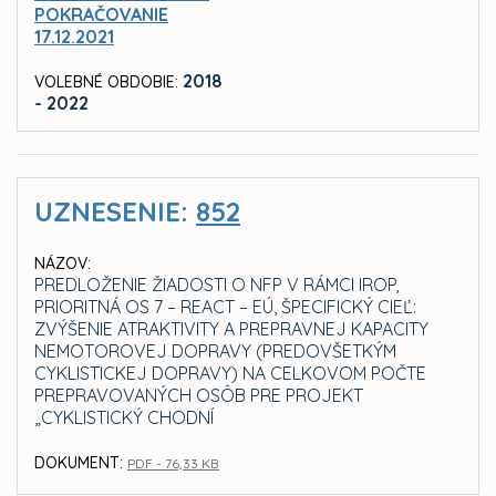
POKRAČOVANIE
17.12.2021
2018
VOLEBNÉ OBDOBIE:
- 2022
UZNESENIE:
852
NÁZOV:
PREDLOŽENIE ŽIADOSTI O NFP V RÁMCI IROP,
PRIORITNÁ OS 7 – REACT – EÚ, ŠPECIFICKÝ CIEĽ:
ZVÝŠENIE ATRAKTIVITY A PREPRAVNEJ KAPACITY
NEMOTOROVEJ DOPRAVY (PREDOVŠETKÝM
CYKLISTICKEJ DOPRAVY) NA CELKOVOM POČTE
PREPRAVOVANÝCH OSÔB PRE PROJEKT
„CYKLISTICKÝ CHODNÍ
DOKUMENT:
PDF - 76,33 KB