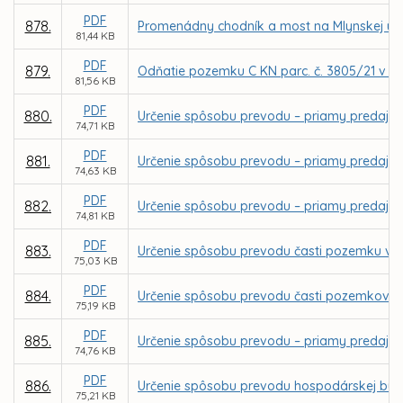
PDF
878.
Promenádny chodník a most na Mlynskej ulici
81,44 KB
PDF
879.
Odňatie pozemku C KN parc. č. 3805/21 v k.
81,56 KB
PDF
880.
Určenie spôsobu prevodu – priamy predaj poz
74,71 KB
PDF
881.
Určenie spôsobu prevodu – priamy predaj poz
74,63 KB
PDF
882.
Určenie spôsobu prevodu – priamy predaj poz
74,81 KB
PDF
883.
Určenie spôsobu prevodu časti pozemku v k.
75,03 KB
PDF
884.
Určenie spôsobu prevodu časti pozemkov v k
75,19 KB
PDF
885.
Určenie spôsobu prevodu – priamy predaj po
74,76 KB
PDF
886.
Určenie spôsobu prevodu hospodárskej budov
75,21 KB