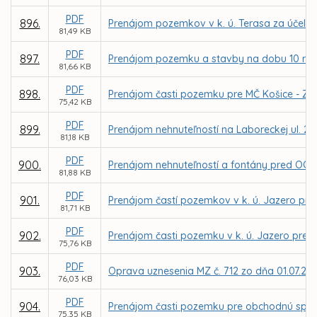
PDF
896.
Prenájom pozemkov v k. ú. Terasa za účelom 
81,49 KB
PDF
897.
Prenájom pozemku a stavby na dobu 10 rokov
81,66 KB
PDF
898.
Prenájom časti pozemku pre MČ Košice - Záp
75,42 KB
PDF
899.
Prenájom nehnuteľností na Laboreckej ul. 2 v
81,18 KB
PDF
900.
Prenájom nehnuteľností a fontány pred OC Lu
81,88 KB
PDF
901.
Prenájom častí pozemkov v k. ú. Jazero pre
81,71 KB
PDF
902.
Prenájom časti pozemku v k. ú. Jazero pre M
75,76 KB
PDF
903.
Oprava uznesenia MZ č. 712 zo dňa 01.07.20
76,03 KB
PDF
904.
Prenájom časti pozemku pre obchodnú spol
75,35 KB