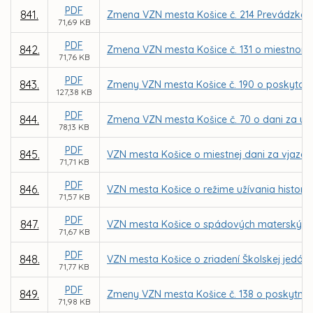
PDF
841.
Zmena VZN mesta Košice č. 214 Prevádzkov
71,69 KB
PDF
842.
Zmena VZN mesta Košice č. 131 o miestnom
71,76 KB
PDF
843.
Zmeny VZN mesta Košice č. 190 o poskytova
127,38 KB
PDF
844.
Zmena VZN mesta Košice č. 70 o dani za uží
78,13 KB
PDF
845.
VZN mesta Košice o miestnej dani za vjazd a
71,71 KB
PDF
846.
VZN mesta Košice o režime užívania historic
71,57 KB
PDF
847.
VZN mesta Košice o spádových materských š
71,67 KB
PDF
848.
VZN mesta Košice o zriadení Školskej jedálne
71,77 KB
PDF
849.
Zmeny VZN mesta Košice č. 138 o poskytnu
71,98 KB