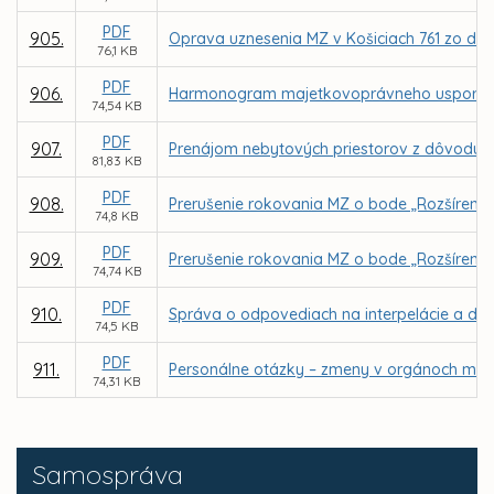
PDF
905.
Oprava uznesenia MZ v Košiciach 761 zo dňa
76,1 KB
PDF
906.
Harmonogram majetkovoprávneho usporiadan
74,54 KB
PDF
907.
Prenájom nebytových priestorov z dôvodu ho
81,83 KB
PDF
908.
Prerušenie rokovania MZ o bode „Rozšírenie 
74,8 KB
PDF
909.
Prerušenie rokovania MZ o bode „Rozšíreni
74,74 KB
PDF
910.
Správa o odpovediach na interpelácie a dop
74,5 KB
PDF
911.
Personálne otázky – zmeny v orgánoch mest
74,31 KB
Samospráva