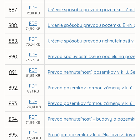
PDF
887.
Určenie spôsobu prevodu pozemku – časti pa
75,18 KB
PDF
888.
Určenie spôsobu prevodu pozemku E KN parc.
74,59 KB
PDF
889.
Určenie spôsobu prevodu nehnuteľností v k.
75,54 KB
PDF
890.
Prevod spoluvlastníckeho podielu na pozemku
75,23 KB
PDF
891.
Prevod nehnuteľností, pozemkov v k. ú. Seve
81,85 KB
PDF
892.
Prevod pozemkov formou zámeny v k. ú. K
82,1 KB
PDF
893.
Prevod pozemkov formou zámeny v k. ú. Sev
120,41 KB
PDF
894.
Prevod nehnuteľností – budovy a pozemku v 
74,89 KB
PDF
895.
Prenájom pozemku v k. ú. Myslava z dôvodu
82,38 KB