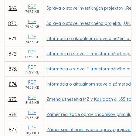
PDF
869.
Správa o stave investičných projektov „Reko
74,72 KB
PDF
870.
Správa o stave investičného projektu „Urče
74,62 KB
PDF
871.
Informácia o aktuálnom stave a riešení odc
74,53 KB
PDF
872.
Informácia o stave IT transformačného progra
81,59 KB
PDF
873.
Informácia o stave IT transformačného prog
74,29 KB
PDF
874.
Informácia o aktuálnom stave a zámeroch mo
74,58 KB
PDF
875.
Zmena uznesenia MZ v Košiciach č. 635 zo d
81,62 KB
PDF
876.
Zámer realizácie opráv chodníkov priľahlý
75,33 KB
PDF
877.
Zámer spolufinancovania opravy prejazdného
81,71 KB