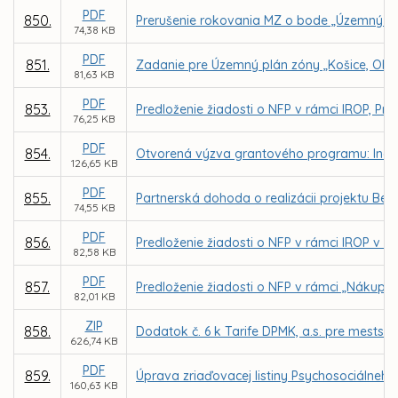
PDF
850.
Prerušenie rokovania MZ o bode „Územný pl
74,38 KB
PDF
851.
Zadanie pre Územný plán zóny „Košice, Oby
81,63 KB
PDF
853.
Predloženie žiadosti o NFP v rámci IROP, Pri
76,25 KB
PDF
854.
Otvorená výzva grantového programu: Inovuj 
126,65 KB
PDF
855.
Partnerská dohoda o realizácii projektu Bee 
74,55 KB
PDF
856.
Predloženie žiadosti o NFP v rámci IROP v p
82,58 KB
PDF
857.
Predloženie žiadosti o NFP v rámci „Nákup
82,01 KB
ZIP
858.
Dodatok č. 6 k Tarife DPMK, a.s. pre mest
626,74 KB
PDF
859.
Úprava zriaďovacej listiny Psychosociálneho c
160,63 KB