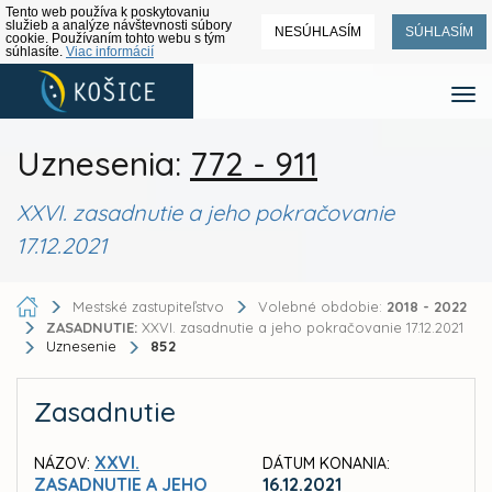
Tento web používa k poskytovaniu
služieb a analýze návštevnosti súbory
NESÚHLASÍM
SÚHLASÍM
cookie. Používaním tohto webu s tým
súhlasíte.
Viac informácií
Uznesenia:
772 - 911
XXVI. zasadnutie a jeho pokračovanie
17.12.2021
Mestské zastupiteľstvo
Volebné obdobie:
2018 - 2022
ZASADNUTIE:
XXVI. zasadnutie a jeho pokračovanie 17.12.2021
Uznesenie
852
Zasadnutie
XXVI.
NÁZOV:
DÁTUM KONANIA:
ZASADNUTIE A JEHO
16.12.2021