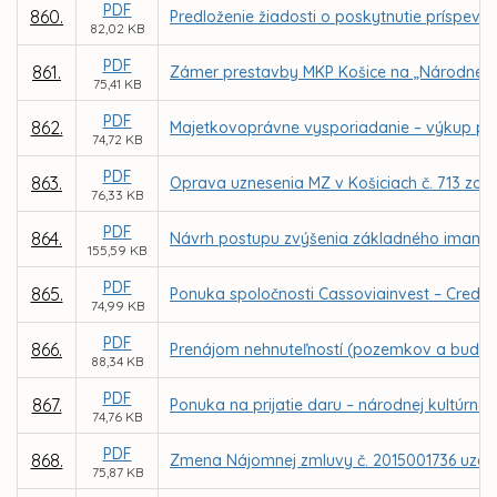
PDF
860.
Predloženie žiadosti o poskytnutie príspevk
82,02 KB
PDF
861.
Zámer prestavby MKP Košice na „Národné ol
75,41 KB
PDF
862.
Majetkovoprávne vysporiadanie – výkup poz
74,72 KB
PDF
863.
Oprava uznesenia MZ v Košiciach č. 713 zo
76,33 KB
PDF
864.
Návrh postupu zvýšenia základného imania o
155,59 KB
PDF
865.
Ponuka spoločnosti Cassoviainvest – Credit,
74,99 KB
PDF
866.
Prenájom nehnuteľností (pozemkov a budovy
88,34 KB
PDF
867.
Ponuka na prijatie daru – národnej kultúrne
74,76 KB
PDF
868.
Zmena Nájomnej zmluvy č. 2015001736 uzatv
75,87 KB