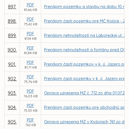
PDF
897.
Prenájom pozemku a stavby na dobu 10 rokov
81,66 KB
PDF
898.
Prenájom časti pozemku pre MČ Košice - Záp
75,42 KB
PDF
899.
Prenájom nehnuteľností na Laboreckej ul. 2 v
81,18 KB
PDF
900.
Prenájom nehnuteľností a fontány pred OC Lu
81,88 KB
PDF
901.
Prenájom častí pozemkov v k. ú. Jazero pre
81,71 KB
PDF
902.
Prenájom časti pozemku v k. ú. Jazero pre M
75,76 KB
PDF
903.
Oprava uznesenia MZ č. 712 zo dňa 01.07.20
76,03 KB
PDF
904.
Prenájom časti pozemku pre obchodnú spol
75,35 KB
PDF
905.
Oprava uznesenia MZ v Košiciach 761 zo dňa
76,1 KB