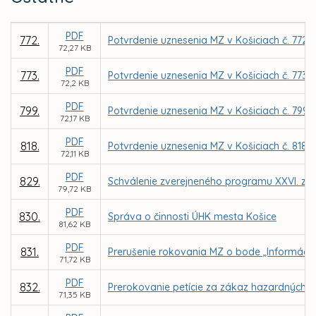
PDF
772.
Potvrdenie uznesenia MZ v Košiciach č. 772 
72,27 KB
PDF
773.
Potvrdenie uznesenia MZ v Košiciach č. 773 
72,2 KB
PDF
799.
Potvrdenie uznesenia MZ v Košiciach č. 799
72,17 KB
PDF
818.
Potvrdenie uznesenia MZ v Košiciach č. 818
72,11 KB
PDF
829.
Schválenie zverejneného programu XXVI. za
79,72 KB
PDF
830.
Správa o činnosti ÚHK mesta Košice
81,62 KB
PDF
831.
Prerušenie rokovania MZ o bode „Informácia 
71,72 KB
PDF
832.
Prerokovanie petície za zákaz hazardných h
71,35 KB