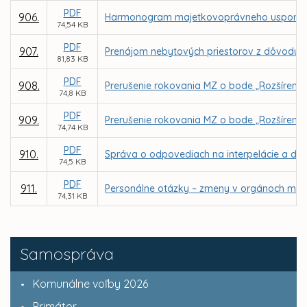
PDF
906.
Harmonogram majetkovoprávneho usporiadan
74,54 KB
PDF
907.
Prenájom nebytových priestorov z dôvodu ho
81,83 KB
PDF
908.
Prerušenie rokovania MZ o bode „Rozšírenie 
74,8 KB
PDF
909.
Prerušenie rokovania MZ o bode „Rozšíreni
74,74 KB
PDF
910.
Správa o odpovediach na interpelácie a dop
74,5 KB
PDF
911.
Personálne otázky – zmeny v orgánoch mest
74,31 KB
Samospráva
Komunálne voľby 2026
Primátor