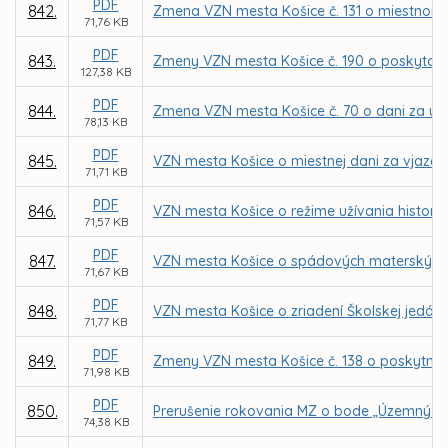
PDF
842.
Zmena VZN mesta Košice č. 131 o miestnom
71,76 KB
PDF
843.
Zmeny VZN mesta Košice č. 190 o poskytova
127,38 KB
PDF
844.
Zmena VZN mesta Košice č. 70 o dani za uží
78,13 KB
PDF
845.
VZN mesta Košice o miestnej dani za vjazd a
71,71 KB
PDF
846.
VZN mesta Košice o režime užívania historic
71,57 KB
PDF
847.
VZN mesta Košice o spádových materských š
71,67 KB
PDF
848.
VZN mesta Košice o zriadení Školskej jedálne
71,77 KB
PDF
849.
Zmeny VZN mesta Košice č. 138 o poskytnu
71,98 KB
PDF
850.
Prerušenie rokovania MZ o bode „Územný pl
74,38 KB