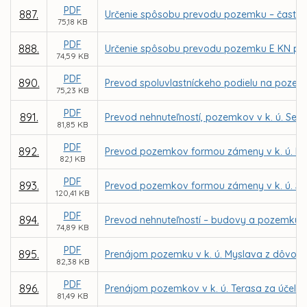
PDF
887.
Určenie spôsobu prevodu pozemku – časti pa
75,18 KB
PDF
888.
Určenie spôsobu prevodu pozemku E KN parc.
74,59 KB
PDF
890.
Prevod spoluvlastníckeho podielu na pozemku
75,23 KB
PDF
891.
Prevod nehnuteľností, pozemkov v k. ú. Seve
81,85 KB
PDF
892.
Prevod pozemkov formou zámeny v k. ú. K
82,1 KB
PDF
893.
Prevod pozemkov formou zámeny v k. ú. Sev
120,41 KB
PDF
894.
Prevod nehnuteľností – budovy a pozemku v 
74,89 KB
PDF
895.
Prenájom pozemku v k. ú. Myslava z dôvodu
82,38 KB
PDF
896.
Prenájom pozemkov v k. ú. Terasa za účelom 
81,49 KB