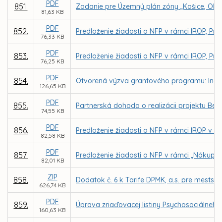
PDF
851.
Zadanie pre Územný plán zóny „Košice, Oby
81,63 KB
PDF
852.
Predloženie žiadosti o NFP v rámci IROP, Pr
76,33 KB
PDF
853.
Predloženie žiadosti o NFP v rámci IROP, Pri
76,25 KB
PDF
854.
Otvorená výzva grantového programu: Inovuj 
126,65 KB
PDF
855.
Partnerská dohoda o realizácii projektu Bee 
74,55 KB
PDF
856.
Predloženie žiadosti o NFP v rámci IROP v p
82,58 KB
PDF
857.
Predloženie žiadosti o NFP v rámci „Nákup
82,01 KB
ZIP
858.
Dodatok č. 6 k Tarife DPMK, a.s. pre mest
626,74 KB
PDF
859.
Úprava zriaďovacej listiny Psychosociálneho c
160,63 KB