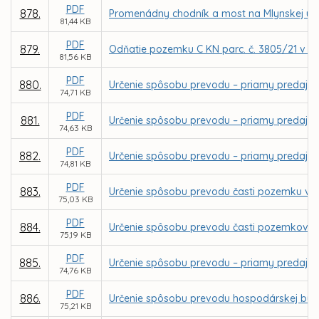
PDF
878.
Promenádny chodník a most na Mlynskej ulici
81,44 KB
PDF
879.
Odňatie pozemku C KN parc. č. 3805/21 v k.
81,56 KB
PDF
880.
Určenie spôsobu prevodu – priamy predaj poz
74,71 KB
PDF
881.
Určenie spôsobu prevodu – priamy predaj poz
74,63 KB
PDF
882.
Určenie spôsobu prevodu – priamy predaj poz
74,81 KB
PDF
883.
Určenie spôsobu prevodu časti pozemku v k.
75,03 KB
PDF
884.
Určenie spôsobu prevodu časti pozemkov v k
75,19 KB
PDF
885.
Určenie spôsobu prevodu – priamy predaj po
74,76 KB
PDF
886.
Určenie spôsobu prevodu hospodárskej budov
75,21 KB