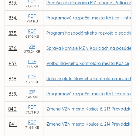
PDF
833.
Prerušenie rokovania MZ o bode „Petícia za
71,76 KB
PDF
834.
Programový rozpočet mesta Košice – Inform
71,4 KB
PDF
835.
Program hospodárskeho rozvoja a sociálneho
69,16 KB
ZIP
836.
Správa komisie MZ v Košiciach na posúdenie
275,24 KB
PDF
837.
Voľba hlavného kontrolóra mesta Košice
71,6 KB
PDF
838.
Určenie platu hlavného kontrolóra mesta Ko
71,69 KB
ZIP
839.
Programový rozpočet mesta Košice na roky
1,46 MB
PDF
840.
Zmena VZN mesta Košice č. 213 Prevádzkový 
71,71 KB
PDF
841.
Zmena VZN mesta Košice č. 214 Prevádzkov
71,69 KB