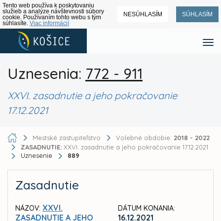
Tento web používa k poskytovaniu
služieb a analýze návštevnosti súbory
NESÚHLASÍM
SÚHLASÍM
cookie. Používaním tohto webu s tým
súhlasíte.
Viac informácií
Uznesenia:
772 - 911
XXVI. zasadnutie a jeho pokračovanie
17.12.2021
Mestské zastupiteľstvo
Volebné obdobie:
2018 - 2022
ZASADNUTIE:
XXVI. zasadnutie a jeho pokračovanie 17.12.2021
Uznesenie
889
Zasadnutie
XXVI.
NÁZOV:
DÁTUM KONANIA:
ZASADNUTIE A JEHO
16.12.2021