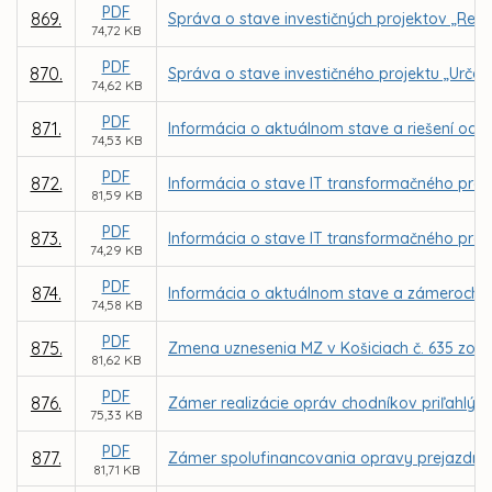
PDF
869.
Správa o stave investičných projektov „Reko
74,72 KB
PDF
870.
Správa o stave investičného projektu „Urče
74,62 KB
PDF
871.
Informácia o aktuálnom stave a riešení odc
74,53 KB
PDF
872.
Informácia o stave IT transformačného progra
81,59 KB
PDF
873.
Informácia o stave IT transformačného prog
74,29 KB
PDF
874.
Informácia o aktuálnom stave a zámeroch mo
74,58 KB
PDF
875.
Zmena uznesenia MZ v Košiciach č. 635 zo d
81,62 KB
PDF
876.
Zámer realizácie opráv chodníkov priľahlý
75,33 KB
PDF
877.
Zámer spolufinancovania opravy prejazdného
81,71 KB