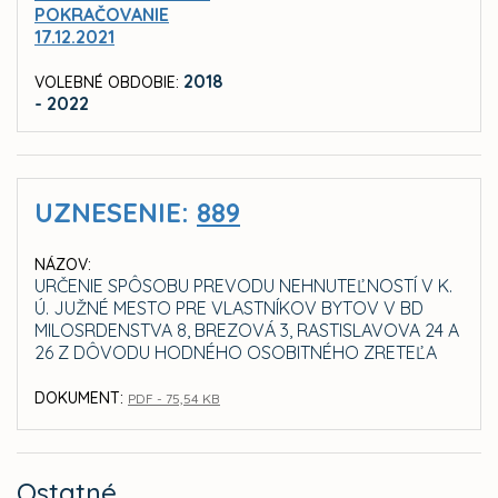
POKRAČOVANIE
17.12.2021
2018
VOLEBNÉ OBDOBIE:
- 2022
UZNESENIE:
889
NÁZOV:
URČENIE SPÔSOBU PREVODU NEHNUTEĽNOSTÍ V K.
Ú. JUŽNÉ MESTO PRE VLASTNÍKOV BYTOV V BD
MILOSRDENSTVA 8, BREZOVÁ 3, RASTISLAVOVA 24 A
26 Z DÔVODU HODNÉHO OSOBITNÉHO ZRETEĽA
DOKUMENT:
PDF - 75,54 KB
Ostatné