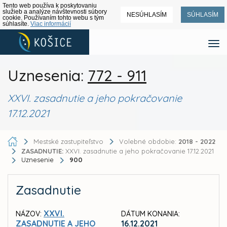
Tento web používa k poskytovaniu
služieb a analýze návštevnosti súbory
NESÚHLASÍM
SÚHLASÍM
cookie. Používaním tohto webu s tým
súhlasíte.
Viac informácií
Uznesenia:
772 - 911
XXVI. zasadnutie a jeho pokračovanie
17.12.2021
Mestské zastupiteľstvo
Volebné obdobie:
2018 - 2022
ZASADNUTIE:
XXVI. zasadnutie a jeho pokračovanie 17.12.2021
Uznesenie
900
Zasadnutie
XXVI.
NÁZOV:
DÁTUM KONANIA:
ZASADNUTIE A JEHO
16.12.2021