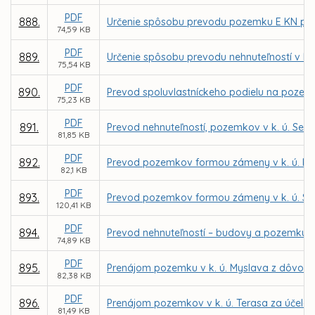
PDF
888.
Určenie spôsobu prevodu pozemku E KN parc.
74,59 KB
PDF
889.
Určenie spôsobu prevodu nehnuteľností v k. 
75,54 KB
PDF
890.
Prevod spoluvlastníckeho podielu na pozemku,
75,23 KB
PDF
891.
Prevod nehnuteľností, pozemkov v k. ú. Seve
81,85 KB
PDF
892.
Prevod pozemkov formou zámeny v k. ú. K
82,1 KB
PDF
893.
Prevod pozemkov formou zámeny v k. ú. Sev
120,41 KB
PDF
894.
Prevod nehnuteľností – budovy a pozemku v 
74,89 KB
PDF
895.
Prenájom pozemku v k. ú. Myslava z dôvodu
82,38 KB
PDF
896.
Prenájom pozemkov v k. ú. Terasa za účelom 
81,49 KB