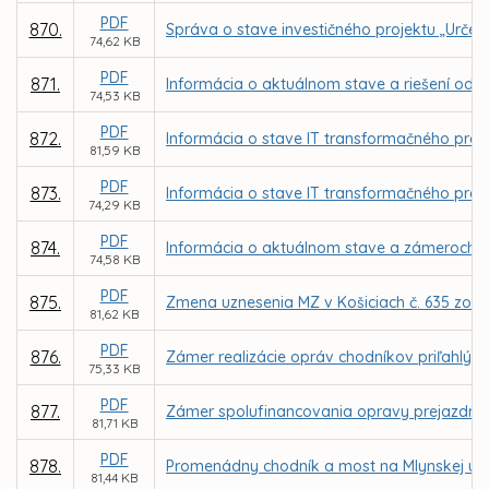
PDF
870.
Správa o stave investičného projektu „Urče
74,62 KB
PDF
871.
Informácia o aktuálnom stave a riešení odc
74,53 KB
PDF
872.
Informácia o stave IT transformačného progra
81,59 KB
PDF
873.
Informácia o stave IT transformačného prog
74,29 KB
PDF
874.
Informácia o aktuálnom stave a zámeroch mo
74,58 KB
PDF
875.
Zmena uznesenia MZ v Košiciach č. 635 zo d
81,62 KB
PDF
876.
Zámer realizácie opráv chodníkov priľahlýc
75,33 KB
PDF
877.
Zámer spolufinancovania opravy prejazdného 
81,71 KB
PDF
878.
Promenádny chodník a most na Mlynskej ulici
81,44 KB