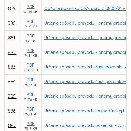
PDF
879.
Odňatie pozemku C KN parc. č. 3805/21 v k. 
81,56 KB
PDF
880.
Určenie spôsobu prevodu – priamy predaj poz
74,71 KB
PDF
881.
Určenie spôsobu prevodu – priamy predaj poz
74,63 KB
PDF
882.
Určenie spôsobu prevodu – priamy predaj poz
74,81 KB
PDF
883.
Určenie spôsobu prevodu časti pozemku v k.
75,03 KB
PDF
884.
Určenie spôsobu prevodu časti pozemkov v k
75,19 KB
PDF
885.
Určenie spôsobu prevodu – priamy predaj po
74,76 KB
PDF
886.
Určenie spôsobu prevodu hospodárskej budov
75,21 KB
PDF
887.
Určenie spôsobu prevodu pozemku – časti pa
75,18 KB