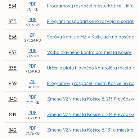
PDF
834.
Programový rozpočet mesta Košice – Inform
71,4 KB
PDF
835.
Program hospodárskeho rozvoja a sociálneho
69,16 KB
ZIP
836.
Správa komisie MZ v Košiciach na posúdenie
275,24 KB
PDF
837.
Voľba hlavného kontrolóra mesta Košice
71,6 KB
PDF
838.
Určenie platu hlavného kontrolóra mesta Ko
71,69 KB
ZIP
839.
Programový rozpočet mesta Košice na roky
1,46 MB
PDF
840.
Zmena VZN mesta Košice č. 213 Prevádzkový 
71,71 KB
PDF
841.
Zmena VZN mesta Košice č. 214 Prevádzkov
71,69 KB
PDF
842.
Zmena VZN mesta Košice č. 131 o miestnom
71,76 KB