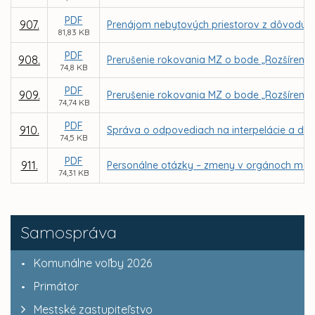
PDF
907.
Prenájom nebytových priestorov z dôvodu ho
81,83 KB
PDF
908.
Prerušenie rokovania MZ o bode „Rozšírenie 
74,8 KB
PDF
909.
Prerušenie rokovania MZ o bode „Rozšírenie
74,74 KB
PDF
910.
Správa o odpovediach na interpelácie a dop
74,5 KB
PDF
911.
Personálne otázky – zmeny v orgánoch mest
74,31 KB
Samospráva
Komunálne voľby 2026
Primátor
Mestské zastupiteľstvo