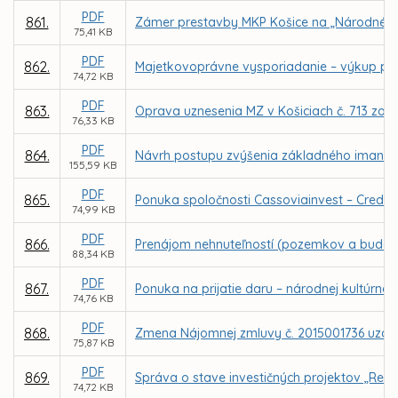
PDF
861.
Zámer prestavby MKP Košice na „Národné ol
75,41 KB
PDF
862.
Majetkovoprávne vysporiadanie – výkup poz
74,72 KB
PDF
863.
Oprava uznesenia MZ v Košiciach č. 713 zo
76,33 KB
PDF
864.
Návrh postupu zvýšenia základného imania o
155,59 KB
PDF
865.
Ponuka spoločnosti Cassoviainvest – Credit,
74,99 KB
PDF
866.
Prenájom nehnuteľností (pozemkov a budovy
88,34 KB
PDF
867.
Ponuka na prijatie daru – národnej kultúrne
74,76 KB
PDF
868.
Zmena Nájomnej zmluvy č. 2015001736 uzatvo
75,87 KB
PDF
869.
Správa o stave investičných projektov „Reko
74,72 KB