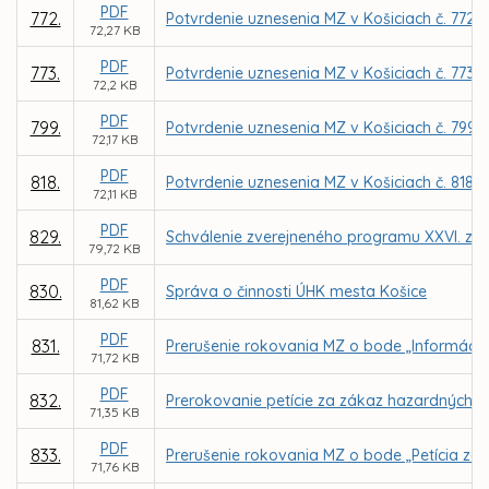
PDF
772.
Potvrdenie uznesenia MZ v Košiciach č. 772 
72,27 KB
PDF
773.
Potvrdenie uznesenia MZ v Košiciach č. 773 
72,2 KB
PDF
799.
Potvrdenie uznesenia MZ v Košiciach č. 799
72,17 KB
PDF
818.
Potvrdenie uznesenia MZ v Košiciach č. 818
72,11 KB
PDF
829.
Schválenie zverejneného programu XXVI. zas
79,72 KB
PDF
830.
Správa o činnosti ÚHK mesta Košice
81,62 KB
PDF
831.
Prerušenie rokovania MZ o bode „Informácia 
71,72 KB
PDF
832.
Prerokovanie petície za zákaz hazardných hi
71,35 KB
PDF
833.
Prerušenie rokovania MZ o bode „Petícia za 
71,76 KB