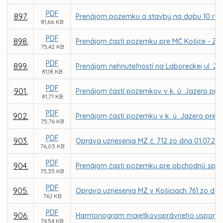
PDF
897.
Prenájom pozemku a stavby na dobu 10 rokov 
81,66 KB
PDF
898.
Prenájom časti pozemku pre MČ Košice - Záp
75,42 KB
PDF
899.
Prenájom nehnuteľností na Laboreckej ul. 2 v
81,18 KB
PDF
901.
Prenájom častí pozemkov v k. ú. Jazero pre
81,71 KB
PDF
902.
Prenájom časti pozemku v k. ú. Jazero pre M
75,76 KB
PDF
903.
Oprava uznesenia MZ č. 712 zo dňa 01.07.20
76,03 KB
PDF
904.
Prenájom časti pozemku pre obchodnú spol
75,35 KB
PDF
905.
Oprava uznesenia MZ v Košiciach 761 zo dňa
76,1 KB
PDF
906.
Harmonogram majetkovoprávneho usporiadan
74,54 KB