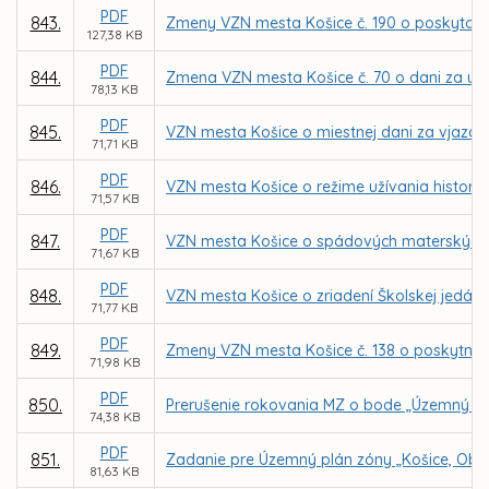
PDF
843.
Zmeny VZN mesta Košice č. 190 o poskytovan
127,38 KB
PDF
844.
Zmena VZN mesta Košice č. 70 o dani za uží
78,13 KB
PDF
845.
VZN mesta Košice o miestnej dani za vjazd a
71,71 KB
PDF
846.
VZN mesta Košice o režime užívania historic
71,57 KB
PDF
847.
VZN mesta Košice o spádových materských š
71,67 KB
PDF
848.
VZN mesta Košice o zriadení Školskej jedálne
71,77 KB
PDF
849.
Zmeny VZN mesta Košice č. 138 o poskytnu
71,98 KB
PDF
850.
Prerušenie rokovania MZ o bode „Územný plá
74,38 KB
PDF
851.
Zadanie pre Územný plán zóny „Košice, Oby
81,63 KB