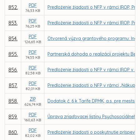
PDF
852.
Predloženie žiadosti o NFP v rámci IROP, Pr
76,33 KB
PDF
853.
Predloženie žiadosti o NFP v rámci IROP, Pri
76,25 KB
PDF
854.
Otvorená výzva grantového programu: Inovuj 
126,65 KB
PDF
855.
Partnerská dohoda o realizácii projektu Bee 
74,55 KB
PDF
856.
Predloženie žiadosti o NFP v rámci IROP v p
82,58 KB
PDF
857.
Predloženie žiadosti o NFP v rámci „Nákup 
82,01 KB
ZIP
858.
Dodatok č. 6 k Tarife DPMK, a.s. pre mests
626,74 KB
PDF
859.
Úprava zriaďovacej listiny Psychosociálneho c
160,63 KB
PDF
860.
Predloženie žiadosti o poskytnutie príspevk
82,02 KB