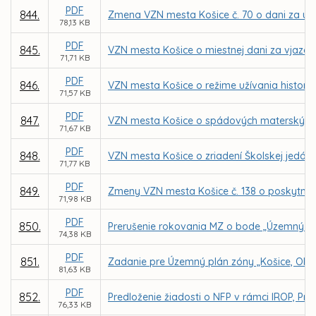
PDF
844.
Zmena VZN mesta Košice č. 70 o dani za uží
78,13 KB
PDF
845.
VZN mesta Košice o miestnej dani za vjazd a
71,71 KB
PDF
846.
VZN mesta Košice o režime užívania historic
71,57 KB
PDF
847.
VZN mesta Košice o spádových materských š
71,67 KB
PDF
848.
VZN mesta Košice o zriadení Školskej jedálne
71,77 KB
PDF
849.
Zmeny VZN mesta Košice č. 138 o poskytnu
71,98 KB
PDF
850.
Prerušenie rokovania MZ o bode „Územný pl
74,38 KB
PDF
851.
Zadanie pre Územný plán zóny „Košice, Oby
81,63 KB
PDF
852.
Predloženie žiadosti o NFP v rámci IROP, Pr
76,33 KB