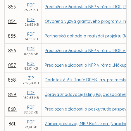
PDF
853.
Predloženie žiadosti o NFP v rámci IROP, Pri
76,25 KB
PDF
854.
Otvorená výzva grantového programu: Inovuj 
126,65 KB
PDF
855.
Partnerská dohoda o realizácii projektu Bee 
74,55 KB
PDF
856.
Predloženie žiadosti o NFP v rámci IROP v p
82,58 KB
PDF
857.
Predloženie žiadosti o NFP v rámci „Nákup
82,01 KB
ZIP
858.
Dodatok č. 6 k Tarife DPMK, a.s. pre mest
626,74 KB
PDF
859.
Úprava zriaďovacej listiny Psychosociálneho c
160,63 KB
PDF
860.
Predloženie žiadosti o poskytnutie príspevk
82,02 KB
PDF
861.
Zámer prestavby MKP Košice na „Národné ol
75,41 KB