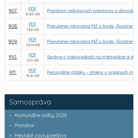
PDF
907.
Prenájom nebytových priestorov z dôvodu ho
81,83 KB
PDF
908.
Prerušenie rokovania MZ o bode „Rozšírenie 
74,8 KB
PDF
909.
Prerušenie rokovania MZ o bode „Rozšíreni
74,74 KB
PDF
910.
Správa o odpovediach na interpelácie a dop
74,5 KB
PDF
911.
Personálne otázky – zmeny v orgánoch mest
74,31 KB
Samospráva
Komunálne voľby 2026
Primátor
Mestské zastupiteľstvo