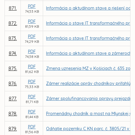
PDF
871.
Informácia o aktuálnom stave a riešení odc
74,53 KB
PDF
872.
Informácia o stave IT transformačného progra
81,59 KB
PDF
873.
Informácia o stave IT transformačného prog
74,29 KB
PDF
874.
Informácia o aktuálnom stave a zámeroch mo
74,58 KB
PDF
875.
Zmena uznesenia MZ v Košiciach č. 635 zo d
81,62 KB
PDF
876.
Zámer realizácie opráv chodníkov priľahlý
75,33 KB
PDF
877.
Zámer spolufinancovania opravy prejazdného
81,71 KB
PDF
878.
Promenádny chodník a most na Mlynskej ulici
81,44 KB
PDF
879.
Odňatie pozemku C KN parc. č. 3805/21 v k.
81,56 KB