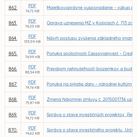
PDF
862.
Majetkovoprávne vysporiadanie – výkup poz
74,72 KB
PDF
863.
Oprava uznesenia MZ v Košiciach č. 713 zo
76,33 KB
PDF
864.
Návrh postupu zvýšenia základného imania o
155,59 KB
PDF
865.
Ponuka spoločnosti Cassoviainvest – Credit,
74,99 KB
PDF
866.
Prenájom nehnuteľností (pozemkov a budovy
88,34 KB
PDF
867.
Ponuka na prijatie daru – národnej kultúrne
74,76 KB
PDF
868.
Zmena Nájomnej zmluvy č. 2015001736 uzatv
75,87 KB
PDF
869.
Správa o stave investičných projektov „Reko
74,72 KB
PDF
870.
Správa o stave investičného projektu „Urče
74,62 KB