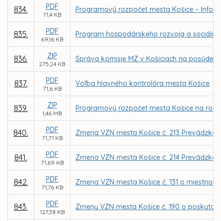
PDF
834.
Programový rozpočet mesta Košice – Inform
71,4 KB
PDF
835.
Program hospodárskeho rozvoja a sociálneho
69,16 KB
ZIP
836.
Správa komisie MZ v Košiciach na posúdenie
275,24 KB
PDF
837.
Voľba hlavného kontrolóra mesta Košice
71,6 KB
ZIP
839.
Programový rozpočet mesta Košice na roky
1,46 MB
PDF
840.
Zmena VZN mesta Košice č. 213 Prevádzkový 
71,71 KB
PDF
841.
Zmena VZN mesta Košice č. 214 Prevádzkov
71,69 KB
PDF
842.
Zmena VZN mesta Košice č. 131 o miestnom
71,76 KB
PDF
843.
Zmeny VZN mesta Košice č. 190 o poskytova
127,38 KB