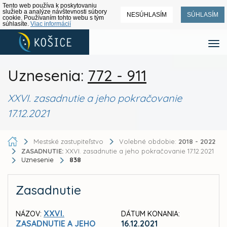
Tento web používa k poskytovaniu
služieb a analýze návštevnosti súbory
NESÚHLASÍM
SÚHLASÍM
cookie. Používaním tohto webu s tým
súhlasíte.
Viac informácií
Uznesenia:
772 - 911
XXVI. zasadnutie a jeho pokračovanie
17.12.2021
Mestské zastupiteľstvo
Volebné obdobie:
2018 - 2022
ZASADNUTIE:
XXVI. zasadnutie a jeho pokračovanie 17.12.2021
Uznesenie
838
Zasadnutie
XXVI.
NÁZOV:
DÁTUM KONANIA:
ZASADNUTIE A JEHO
16.12.2021