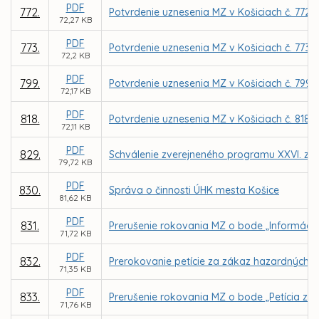
PDF
772.
Potvrdenie uznesenia MZ v Košiciach č. 772 
72,27 KB
PDF
773.
Potvrdenie uznesenia MZ v Košiciach č. 773 
72,2 KB
PDF
799.
Potvrdenie uznesenia MZ v Košiciach č. 799
72,17 KB
PDF
818.
Potvrdenie uznesenia MZ v Košiciach č. 818
72,11 KB
PDF
829.
Schválenie zverejneného programu XXVI. za
79,72 KB
PDF
830.
Správa o činnosti ÚHK mesta Košice
81,62 KB
PDF
831.
Prerušenie rokovania MZ o bode „Informácia 
71,72 KB
PDF
832.
Prerokovanie petície za zákaz hazardných h
71,35 KB
PDF
833.
Prerušenie rokovania MZ o bode „Petícia za
71,76 KB