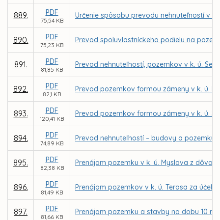
PDF
889.
Určenie spôsobu prevodu nehnuteľností v k.
75,54 KB
PDF
890.
Prevod spoluvlastníckeho podielu na pozemku
75,23 KB
PDF
891.
Prevod nehnuteľností, pozemkov v k. ú. Seve
81,85 KB
PDF
892.
Prevod pozemkov formou zámeny v k. ú. K
82,1 KB
PDF
893.
Prevod pozemkov formou zámeny v k. ú. Sev
120,41 KB
PDF
894.
Prevod nehnuteľností – budovy a pozemku v 
74,89 KB
PDF
895.
Prenájom pozemku v k. ú. Myslava z dôvodu
82,38 KB
PDF
896.
Prenájom pozemkov v k. ú. Terasa za účelom 
81,49 KB
PDF
897.
Prenájom pozemku a stavby na dobu 10 rokov
81,66 KB