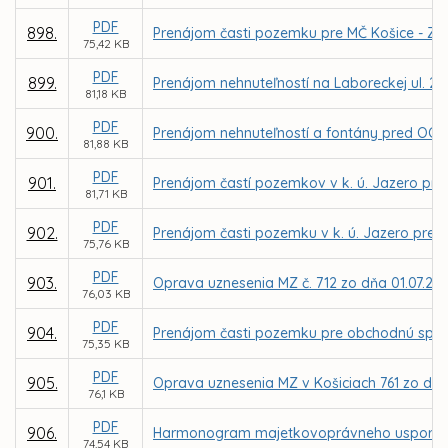
PDF
898.
Prenájom časti pozemku pre MČ Košice - Záp
75,42 KB
PDF
899.
Prenájom nehnuteľností na Laboreckej ul. 2 v
81,18 KB
PDF
900.
Prenájom nehnuteľností a fontány pred OC Lu
81,88 KB
PDF
901.
Prenájom častí pozemkov v k. ú. Jazero pre
81,71 KB
PDF
902.
Prenájom časti pozemku v k. ú. Jazero pre M
75,76 KB
PDF
903.
Oprava uznesenia MZ č. 712 zo dňa 01.07.20
76,03 KB
PDF
904.
Prenájom časti pozemku pre obchodnú spol
75,35 KB
PDF
905.
Oprava uznesenia MZ v Košiciach 761 zo dňa
76,1 KB
PDF
906.
Harmonogram majetkovoprávneho usporiadan
74,54 KB