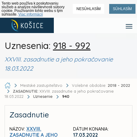
Tento web používa k poskytovaniu
služieb a analýze návštevnosti súbory
NESÚHLASÍM
SÚHLASÍM
cookie. Používaním tohto webu s tým
súhlasíte.
Viac informácií
Uznesenia:
918 - 992
XXVIII. zasadnutie a jeho pokračovanie
18.03.2022
Mestské zastupiteľstvo
Volebné obdobie:
2018 - 2022
ZASADNUTIE:
XXVIII. zasadnutie a jeho pokračovanie
18.03.2022
Uznesenie
940
Zasadnutie
XXVIII.
NÁZOV:
DÁTUM KONANIA:
ZASADNUTIE A JEHO
17.03.2022