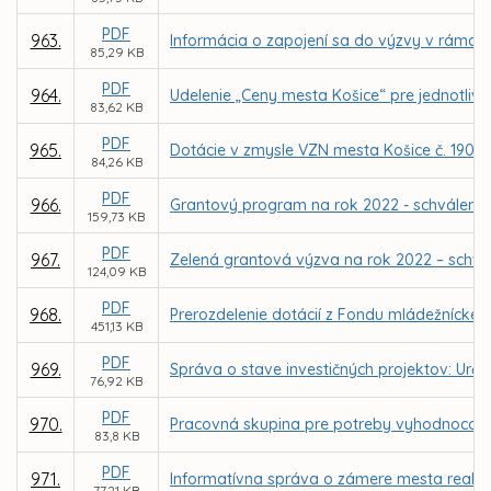
PDF
963.
Informácia o zapojení sa do výzvy v rámci In
85,29 KB
PDF
964.
Udelenie „Ceny mesta Košice“ pre jednotlivc
83,62 KB
PDF
965.
Dotácie v zmysle VZN mesta Košice č. 190 na
84,26 KB
PDF
966.
Grantový program na rok 2022 - schválenie
159,73 KB
PDF
967.
Zelená grantová výzva na rok 2022 – schvá
124,09 KB
PDF
968.
Prerozdelenie dotácií z Fondu mládežníckeh
451,13 KB
PDF
969.
Správa o stave investičných projektov: Urč
76,92 KB
PDF
970.
Pracovná skupina pre potreby vyhodnocova
83,8 KB
PDF
971.
Informatívna správa o zámere mesta reali
77,21 KB