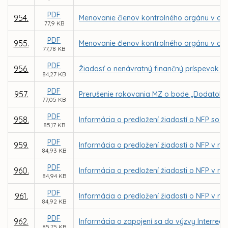
PDF
954.
Menovanie členov kontrolného orgánu v obc
77,9 KB
PDF
955.
Menovanie členov kontrolného orgánu v o
77,78 KB
PDF
956.
Žiadosť o nenávratný finančný príspevok p
84,27 KB
PDF
957.
Prerušenie rokovania MZ o bode „Dodatok č.
77,05 KB
PDF
958.
Informácia o predložení žiadostí o NFP so z
85,17 KB
PDF
959.
Informácia o predložení žiadosti o NFP v rá
84,93 KB
PDF
960.
Informácia o predložení žiadosti o NFP v r
84,94 KB
PDF
961.
Informácia o predložení žiadosti o NFP v rá
84,92 KB
PDF
962.
Informácia o zapojení sa do výzvy Interreg C
85,75 KB