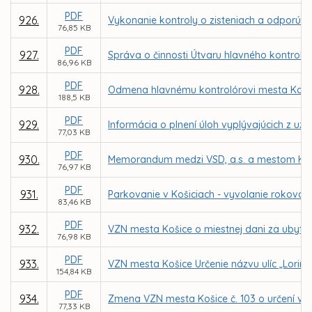
PDF
926.
Vykonanie kontroly o zisteniach a odporúča
76,85 KB
PDF
927.
Správa o činnosti Útvaru hlavného kontroló
86,96 KB
PDF
928.
Odmena hlavnému kontrolórovi mesta Koši
188,5 KB
PDF
929.
Informácia o plnení úloh vyplývajúcich z uzn
77,03 KB
PDF
930.
Memorandum medzi VSD, a.s. a mestom Ko
76,97 KB
PDF
931.
Parkovanie v Košiciach - vyvolanie rokovani
83,46 KB
PDF
932.
VZN mesta Košice o miestnej dani za ubyto
76,98 KB
PDF
933.
VZN mesta Košice Určenie názvu ulíc „Lorinčí
154,84 KB
PDF
934.
Zmena VZN mesta Košice č. 103 o určení výš
77,33 KB