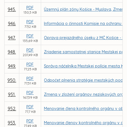
PDF
945.
Územný plán zóny Košice - Myslava, Zmeny 
130,5 KB
PDF
946.
Informácia o činnosti Komisie na ochranu ve
77,12 KB
PDF
947.
Oprava prejazdného úseku z MČ Košice - Krás
135,69 KB
PDF
948.
Zriadenie samostatnej stanice Mestskej polí
207,49 KB
PDF
949.
Správa náčelníka Mestskej polície mesta Koši
77,25 KB
PDF
950.
Odpočet plnenia stratégie mestských podnik
77,51 KB
PDF
951.
Zmena v zložení orgánov neziskových organiz
167,59 KB
PDF
952.
Menovanie člena kontrolného orgánu v obch
77,7 KB
PDF
953.
Menovanie členov kontrolného orgánu v obch
77,49 KB