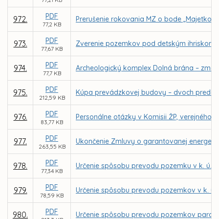
PDF
972.
Prerušenie rokovania MZ o bode „Majetkov
77,2 KB
PDF
973.
Zverenie pozemkov pod detským ihriskom a
77,67 KB
PDF
974.
Archeologický komplex Dolná brána – zmena 
77,7 KB
PDF
975.
Kúpa prevádzkovej budovy – dvoch predajnýc
212,59 KB
PDF
976.
Personálne otázky v Komisii ŽP, verejného p
83,77 KB
PDF
977.
Ukončenie Zmluvy o garantovanej energetick
263,55 KB
PDF
978.
Určenie spôsobu prevodu pozemku v k. ú. V
77,34 KB
PDF
979.
Určenie spôsobu prevodu pozemkov v k. ú.
78,59 KB
PDF
980.
Určenie spôsobu prevodu pozemkov parc. č.