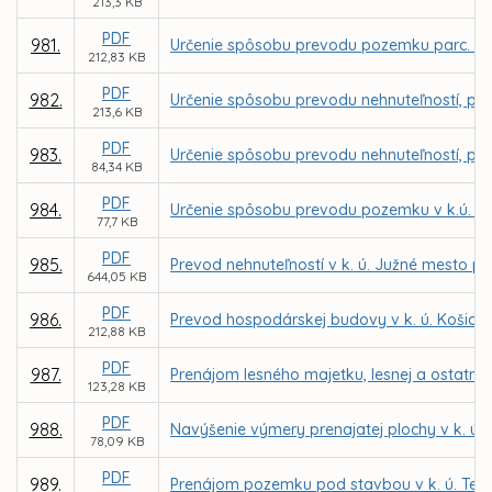
213,3 KB
PDF
981.
Určenie spôsobu prevodu pozemku parc. C K
212,83 KB
PDF
982.
Určenie spôsobu prevodu nehnuteľností, po
213,6 KB
PDF
983.
Určenie spôsobu prevodu nehnuteľností, poz
84,34 KB
PDF
984.
Určenie spôsobu prevodu pozemku v k.ú. Gr
77,7 KB
PDF
985.
Prevod nehnuteľností v k. ú. Južné mesto pr
644,05 KB
PDF
986.
Prevod hospodárskej budovy v k. ú. Košick
212,88 KB
PDF
987.
Prenájom lesného majetku, lesnej a ostatne
123,28 KB
PDF
988.
Navýšenie výmery prenajatej plochy v k. ú.
78,09 KB
PDF
989.
Prenájom pozemku pod stavbou v k. ú. Tera