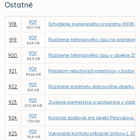
Ostatné
PDF
918.
Schválenie zverejneného programu XXVIII. z
85,17 KB
PDF
919.
Rozšírenie tréningového času na prenájom t
84,8 KB
PDF
920.
Rozšírenie tréningového času v objekte ZŠ
84,9 KB
PDF
921.
Prenájom nebytových priestorov v budove n
84,66 KB
PDF
922.
Rozšírenie predmetu dobrovoľnej zbierky „P
84,1 KB
PDF
923.
Zrušenie partnerstva a spolupráce s vládou
200,48 KB
PDF
924.
Kontrola dodávok pre objekt Petzvalova 4 v
77,14 KB
PDF
925.
Vykonanie kontroly príkaznej zmluvy č. 20
78,41 KB