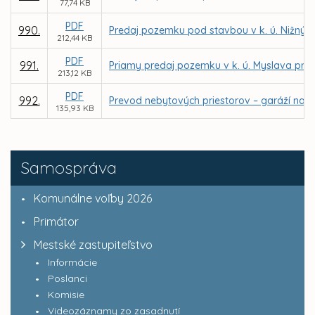
77,74 KB
PDF
990.
Predaj pozemku pod stavbou v k. ú. Nižný 
212,44 KB
PDF
991.
Priamy predaj pozemku v k. ú. Myslava pre
213,12 KB
PDF
992.
Prevod nebytových priestorov – garáží na ul
135,93 KB
Samospráva
Komunálne voľby 2026
Primátor
Mestské zastupiteľstvo
Informácie
Poslanci
Komisie
Videozáznamy zo zasadnutí