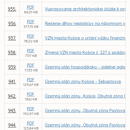
PDF
935.
Vypracovanie architektonickej štúdie k pr
84,07 KB
PDF
936.
Riešenie dlhov neplatičov na nájomnom v 
377,75 KB
PDF
937.
VZN mesta Košice o určení výšky finančnýc
78,02 KB
PDF
938.
Zmena VZN mesta Košice č. 227 o spádovýc
77,17 KB
PDF
939.
Územný plán hospodársko – sídelnej aglome
77,35 KB
PDF
941.
Územný plán zóny Košice – Šebastovce
129,67 KB
PDF
942.
Územný plán zóny „Košice, Obytná zóna Grot
136,1 KB
PDF
943.
Územný plán zóny „Obytná zóna Pavlova hor
192,97 KB
PDF
944.
Územný plán zóny „Obytná zóna Pavlova ho
123,84 KB