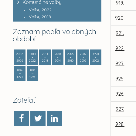
Komunálne voľby
919.
Voľby 2022
Voľby 2018
920.
Zoznam podľa volebných
921.
období
922.
2022
2018
2014
2010
2006
2002
1998
2026
2022
2018
2014
2010
2006
2002
923.
1994
1991
1998
1994
925.
926.
Zdieľať
927.
928.