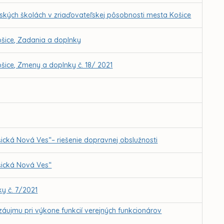
kých školách v zriaďovateľskej pôsobnosti mesta Košice
šice, Zadania a doplnky
šice, Zmeny a doplnky č. 18/ 2021
cká Nová Ves“– riešenie dopravnej obslužnosti
šická Nová Ves“
y č. 7/2021
záujmu pri výkone funkcií verejných funkcionárov