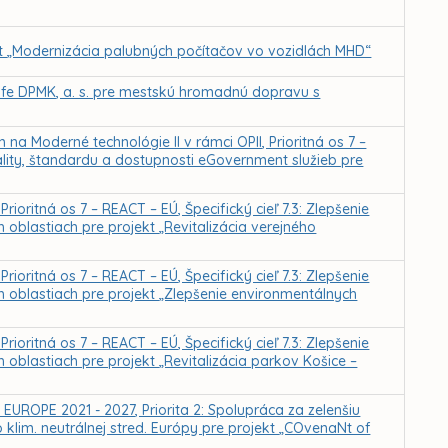
kt „Modernizácia palubných počítačov vo vozidlách MHD“
ife DPMK, a. s. pre mestskú hromadnú dopravu s
na Moderné technológie II v rámci OPII, Prioritná os 7 –
ality, štandardu a dostupnosti eGovernment služieb pre
rioritná os 7 – REACT – EÚ, Špecifický cieľ 7.3: Zlepšenie
blastiach pre projekt „Revitalizácia verejného
rioritná os 7 – REACT – EÚ, Špecifický cieľ 7.3: Zlepšenie
oblastiach pre projekt „Zlepšenie environmentálnych
rioritná os 7 – REACT – EÚ, Špecifický cieľ 7.3: Zlepšenie
blastiach pre projekt „Revitalizácia parkov Košice –
EUROPE 2021 - 2027, Priorita 2: Spolupráca za zelenšiu
o klim. neutrálnej stred. Európy pre projekt „COvenaNt of