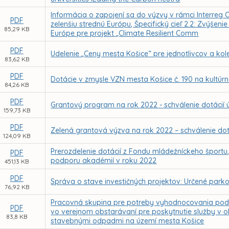
Informácia o zapojení sa do výzvy v rámci Interreg 
PDF
zelenšiu strednú Európu, Špecifický cieľ 2.2: Zvýšeni
85,29 KB
Európe pre projekt „Climate Resilient Comm
PDF
Udelenie „Ceny mesta Košice“ pre jednotlivcov a kol
83,62 KB
PDF
Dotácie v zmysle VZN mesta Košice č. 190 na kultúrn
84,26 KB
PDF
Grantový program na rok 2022 - schválenie dotácií
159,73 KB
PDF
Zelená grantová výzva na rok 2022 – schválenie do
124,09 KB
Prerozdelenie dotácií z Fondu mládežníckeho športu,
PDF
podporu akadémií v roku 2022
451,13 KB
PDF
Správa o stave investičných projektov: Určené park
76,92 KB
Pracovná skupina pre potreby vyhodnocovania podk
PDF
vo verejnom obstarávaní pre poskytnutie služby v
83,8 KB
stavebnými odpadmi na území mesta Košice