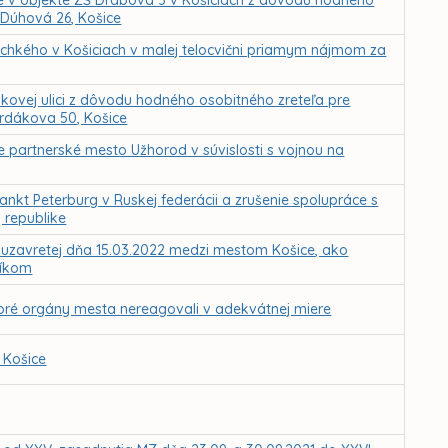
ne v objekte ZŠ Drábova 3 v Košiciach z dôvodu hodného
, Dúhová 26, Košice
echkého v Košiciach v malej telocvični priamym nájmom za
ovej ulici z dôvodu hodného osobitného zreteľa pre
rdákova 50, Košice
 partnerské mesto Užhorod v súvislosti s vojnou na
nkt Peterburg v Ruskej federácii a zrušenie spolupráce s
 republike
 uzavretej dňa 15.03.2022 medzi mestom Košice, ako
níkom
toré orgány mesta nereagovali v adekvátnej miere
 Košice