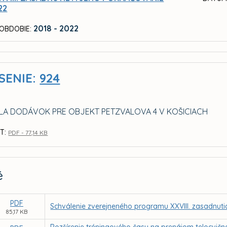
22
2018 - 2022
OBDOBIE:
SENIE:
924
A DODÁVOK PRE OBJEKT PETZVALOVA 4 V KOŠICIACH
T:
PDF - 77,14 KB
é
PDF
Schválenie zverejneného programu XXVIII. zasadnuti
85,17 KB