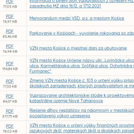
Informácia o plnení úloh vyplývajúcich z uznesení M
PDF
zasadnutia MZ dňa 16.12. a 17.12.2021
77,03 KB
PDF
Memorandum medzi VSD, a.s. a mestom Košice
76,97 KB
PDF
Parkovanie v Košiciach - vyvolanie rokovania so zást
83,46 KB
PDF
VZN mesta Košice o miestnej dani za ubytovanie
76,98 KB
VZN mesta Košice Určenie názvu ulíc „Lorinčícka ulica
PDF
ulica, Karmelitánska ulica, Grófska ulica, Ochotníck
154,84 KB
Furmanec“
Zmena VZN mesta Košice č. 103 o určení výšky prís
PDF
školských zariadeniach, ktorých zriaďovateľom je m
77,33 KB
Vypracovanie architektonickej štúdie k projektovém
PDF
katastrálne územie Nové Ťahanovce
84,07 KB
Riešenie dlhov neplatičov na nájomnom v mestskýc
PDF
pozastavený výkon uznesenia
377,75 KB
VZN mesta Košice o určení výšky finančných prostr
PDF
jazykových škôl, materských škôl a školských zariad
78,02 KB