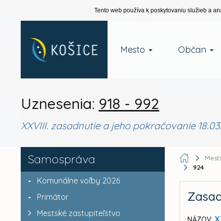
Tento web používa k poskytovaniu služieb a an
Mesto
Občan
Uznesenia:
918 - 992
XXVIII. zasadnutie a jeho pokračovanie 18.03
Samospráva
Mests
924
Komunálne voľby 2026
Zasad
Primátor
Mestské zastupiteľstvo
X
NÁZOV: