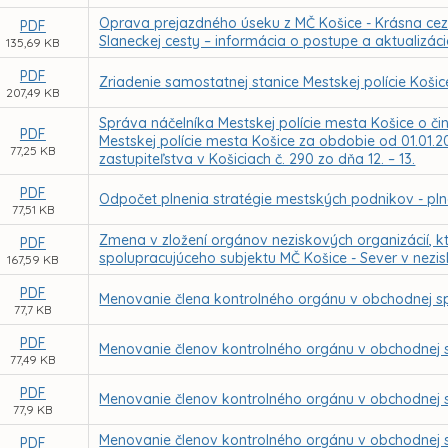
Oprava prejazdného úseku z MČ Košice - Krásna cez 
PDF
Slaneckej cesty – informácia o postupe a aktualizáci
135,69 KB
PDF
Zriadenie samostatnej stanice Mestskej polície Koši
207,49 KB
Správa náčelníka Mestskej polície mesta Košice o či
PDF
Mestskej polície mesta Košice za obdobie od 01.01.2
77,25 KB
zastupiteľstva v Košiciach č. 290 zo dňa 12. – 13.
PDF
Odpočet plnenia stratégie mestských podnikov - pln
77,51 KB
Zmena v zložení orgánov neziskových organizácií, k
PDF
spolupracujúceho subjektu MČ Košice - Sever v nezisk
167,59 KB
PDF
Menovanie člena kontrolného orgánu v obchodnej sp
77,7 KB
PDF
Menovanie členov kontrolného orgánu v obchodnej sp
77,49 KB
PDF
Menovanie členov kontrolného orgánu v obchodnej s
77,9 KB
Menovanie členov kontrolného orgánu v obchodnej
PDF