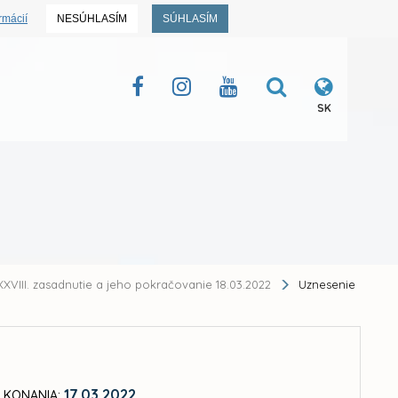
rmácií
NESÚHLASÍM
SÚHLASÍM
SK
XVIII. zasadnutie a jeho pokračovanie 18.03.2022
Uznesenie
17.03.2022
 KONANIA: