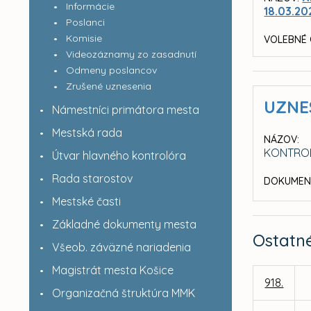
Informácie
18.03.20
Poslanci
Komisie
VOLEBNÉ 
Videozáznamy zo zasadnutí
Odmeny poslancov
Zrušené uznesenia
UZNE
Námestníci primátora mesta
Mestská rada
NÁZOV:
KONTROL
Útvar hlavného kontrolóra
Rada starostov
DOKUMEN
Mestské časti
Základné dokumenty mesta
Ostatn
Všeob. záväzné nariadenia
Magistrát mesta Košice
918.
Organizačná štruktúra MMK