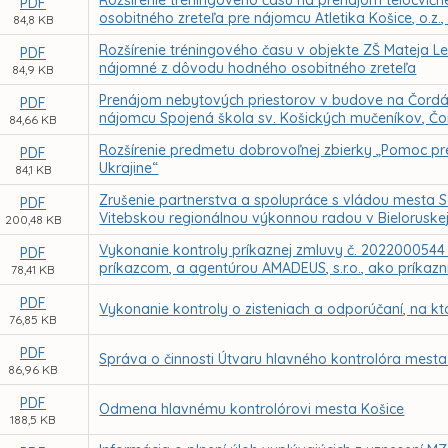
Rozšírenie tréningového času na prenájom telocvič
PDF
osobitného zreteľa pre nájomcu Atletika Košice, o.z.
84,8 KB
Rozšírenie tréningového času v objekte ZŠ Mateja L
PDF
nájomné z dôvodu hodného osobitného zreteľa
84,9 KB
Prenájom nebytových priestorov v budove na Čordák
PDF
nájomcu Spojená škola sv. Košických mučeníkov, Čo
84,66 KB
Rozšírenie predmetu dobrovoľnej zbierky „Pomoc pre
PDF
Ukrajine“
84,1 KB
Zrušenie partnerstva a spolupráce s vládou mesta Sa
PDF
Vitebskou regionálnou výkonnou radou v Bieloruskej
200,48 KB
Vykonanie kontroly príkaznej zmluvy č. 2022000544
PDF
príkazcom, a agentúrou AMADEUS, s.r.o., ako príkaz
78,41 KB
PDF
Vykonanie kontroly o zisteniach a odporúčaní, na k
76,85 KB
PDF
Správa o činnosti Útvaru hlavného kontrolóra mesta
86,96 KB
PDF
Odmena hlavnému kontrolórovi mesta Košice
188,5 KB