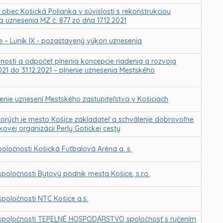
obec Košická Polianka v súvislosti s rekonštrukciou
a uznesenia MZ č. 877 zo dňa 17.12.2021
ce – Luník IX - pozastavený výkon uznesenia
nnosti a odpočet plnenia koncepcie riadenia a rozvoja
021 do 31.12.2021 – plnenie uznesenia Mestského
enie uznesení Mestského zastupiteľstva v Košiciach
torých je mesto Košice zakladateľ a schválenie dobrovoľne
ovej organizácii Perly Gotickej cesty
oločnosti Košická Futbalová Aréna a. s.
oločnosti Bytový podnik mesta Košice, s.r.o.
poločnosti NTC Košice a.s.
 spoločnosti TEPELNÉ HOSPODÁRSTVO spoločnosť s ručením