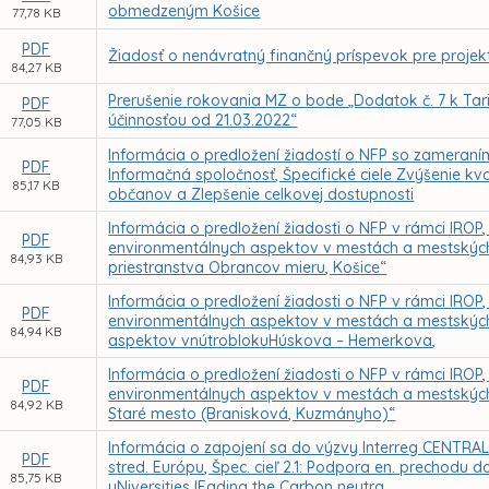
obmedzeným Košice
77,78 KB
PDF
Žiadosť o nenávratný finančný príspevok pre proje
84,27 KB
Prerušenie rokovania MZ o bode „Dodatok č. 7 k Tar
PDF
účinnosťou od 21.03.2022“
77,05 KB
Informácia o predložení žiadostí o NFP so zameraním 
PDF
Informačná spoločnosť, Špecifické ciele Zvýšenie kv
85,17 KB
občanov a Zlepšenie celkovej dostupnosti
Informácia o predložení žiadosti o NFP v rámci IROP, P
PDF
environmentálnych aspektov v mestách a mestských o
84,93 KB
priestranstva Obrancov mieru, Košice“
Informácia o predložení žiadosti o NFP v rámci IROP, P
PDF
environmentálnych aspektov v mestách a mestských 
84,94 KB
aspektov vnútroblokuHúskova – Hemerkova,
Informácia o predložení žiadosti o NFP v rámci IROP, P
PDF
environmentálnych aspektov v mestách a mestských o
84,92 KB
Staré mesto (Branisková, Kuzmányho)“
Informácia o zapojení sa do výzvy Interreg CENTRAL 
PDF
stred. Európu, Špec. cieľ 2.1: Podpora en. prechodu d
85,75 KB
uNiversities lEading the Carbon neutra