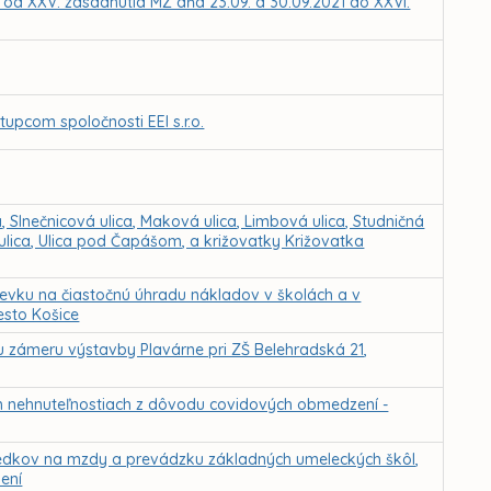
Z od XXV. zasadnutia MZ dňa 23.09. a 30.09.2021 do XXVI.
upcom spoločnosti EEI s.r.o.
, Slnečnicová ulica, Maková ulica, Limbová ulica, Studničná
a ulica, Ulica pod Čapášom, a križovatky Križovatka
pevku na čiastočnú úhradu nákladov v školách a v
esto Košice
u zámeru výstavby Plavárne pri ZŠ Belehradská 21,
h nehnuteľnostiach z dôvodu covidových obmedzení -
iedkov na mzdy a prevádzku základných umeleckých škôl,
ení