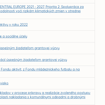
CENTRAL EUROPE 2021 - 2027, Priorita 2: Spolupráca za
e odolnosti voči rizikám klimatických zmien v strednej
ektívy v roku 2022
e a sociálne účely
 úspešným žiadateľom grantovej výzvy
tácií úspešným žiadateľom grantovej výzvy
 Fondu aktivít, z Fondu mládežníckeho futbalu a na
ovisko
ladov v procese prípravy a realizácie zvoleného postupu
 oblasti nakladania s komunálnymi odpadmi a drobnými