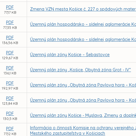
PDF
Zmena VZN mesta Košice č. 227 o spádových maters
77,17 KB
PDF
Územný plán hospodársko – sídelnej aglomerácie Ko
77,35 KB
PDF
Územný plán hospodársko – sídelnej aglomerácie Ko
136,56 KB
PDF
Územný plán zóny Košice – Šebastovce
129,67 KB
PDF
Územný plán zóny „Košice, Obytná zóna Grot - IV“
136,1 KB
PDF
Územný plán zóny „Obytná zóna Pavlova hora – Koši
192,97 KB
PDF
Územný plán zóny „Obytná zóna Pavlova hora – Ko
123,84 KB
PDF
Územný plán zóny Košice - Myslava, Zmeny a doplnk
130,5 KB
Informácia o činnosti Komisie na ochranu verejného 
PDF
Mestského zastupiteľstva v Košiciach
77,12 KB