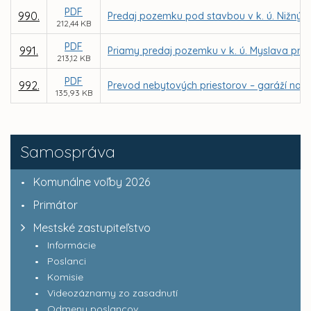
PDF
990.
Predaj pozemku pod stavbou v k. ú. Nižný 
212,44 KB
PDF
991.
Priamy predaj pozemku v k. ú. Myslava pre
213,12 KB
PDF
992.
Prevod nebytových priestorov – garáží na ul
135,93 KB
Samospráva
Komunálne voľby 2026
Primátor
Mestské zastupiteľstvo
Informácie
Poslanci
Komisie
Videozáznamy zo zasadnutí
Odmeny poslancov