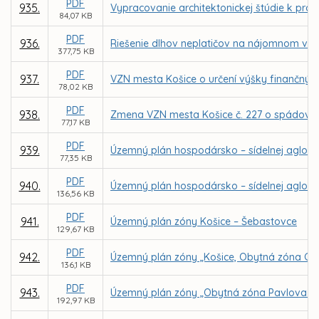
PDF
935.
Vypracovanie architektonickej štúdie k pr
84,07 KB
PDF
936.
Riešenie dlhov neplatičov na nájomnom v 
377,75 KB
PDF
937.
VZN mesta Košice o určení výšky finančnýc
78,02 KB
PDF
938.
Zmena VZN mesta Košice č. 227 o spádovýc
77,17 KB
PDF
939.
Územný plán hospodársko – sídelnej aglome
77,35 KB
PDF
940.
Územný plán hospodársko – sídelnej aglome
136,56 KB
PDF
941.
Územný plán zóny Košice – Šebastovce
129,67 KB
PDF
942.
Územný plán zóny „Košice, Obytná zóna Grot
136,1 KB
PDF
943.
Územný plán zóny „Obytná zóna Pavlova hor
192,97 KB