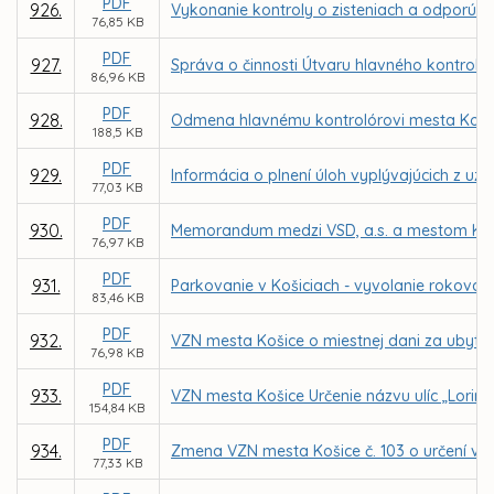
PDF
926.
Vykonanie kontroly o zisteniach a odporúča
76,85 KB
PDF
927.
Správa o činnosti Útvaru hlavného kontroló
86,96 KB
PDF
928.
Odmena hlavnému kontrolórovi mesta Koši
188,5 KB
PDF
929.
Informácia o plnení úloh vyplývajúcich z uzn
77,03 KB
PDF
930.
Memorandum medzi VSD, a.s. a mestom Ko
76,97 KB
PDF
931.
Parkovanie v Košiciach - vyvolanie rokovani
83,46 KB
PDF
932.
VZN mesta Košice o miestnej dani za ubyto
76,98 KB
PDF
933.
VZN mesta Košice Určenie názvu ulíc „Lorinčí
154,84 KB
PDF
934.
Zmena VZN mesta Košice č. 103 o určení výš
77,33 KB