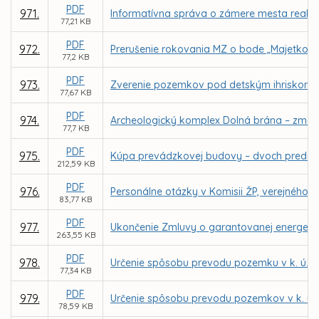
PDF
971.
Informatívna správa o zámere mesta reali
77,21 KB
PDF
972.
Prerušenie rokovania MZ o bode „Majetkov
77,2 KB
PDF
973.
Zverenie pozemkov pod detským ihriskom a
77,67 KB
PDF
974.
Archeologický komplex Dolná brána – zmena 
77,7 KB
PDF
975.
Kúpa prevádzkovej budovy – dvoch predajnýc
212,59 KB
PDF
976.
Personálne otázky v Komisii ŽP, verejného p
83,77 KB
PDF
977.
Ukončenie Zmluvy o garantovanej energetick
263,55 KB
PDF
978.
Určenie spôsobu prevodu pozemku v k. ú. V
77,34 KB
PDF
979.
Určenie spôsobu prevodu pozemkov v k. ú.
78,59 KB