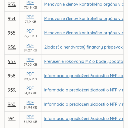
PDF
953.
Menovanie členov kontrolného orgánu v obch
77,49 KB
PDF
954.
Menovanie členov kontrolného orgánu v obc
77,9 KB
PDF
955.
Menovanie členov kontrolného orgánu v o
77,78 KB
PDF
956.
Žiadosť o nenávratný finančný príspevok p
84,27 KB
PDF
957.
Prerušenie rokovania MZ o bode „Dodatok č.
77,05 KB
PDF
958.
Informácia o predložení žiadostí o NFP so z
85,17 KB
PDF
959.
Informácia o predložení žiadosti o NFP v rá
84,93 KB
PDF
960.
Informácia o predložení žiadosti o NFP v r
84,94 KB
PDF
961.
Informácia o predložení žiadosti o NFP v rá
84,92 KB