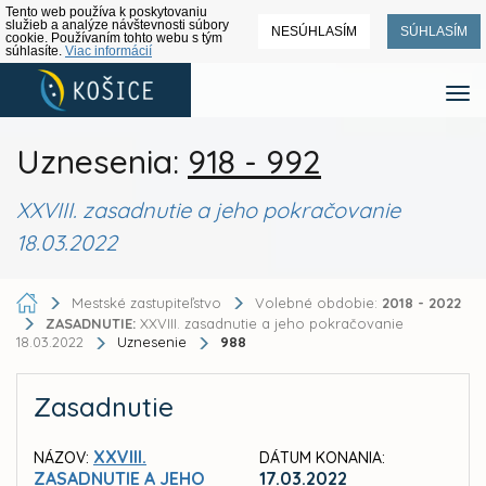
Tento web používa k poskytovaniu
služieb a analýze návštevnosti súbory
NESÚHLASÍM
SÚHLASÍM
cookie. Používaním tohto webu s tým
súhlasíte.
Viac informácií
Uznesenia:
918 - 992
XXVIII. zasadnutie a jeho pokračovanie
18.03.2022
Mestské zastupiteľstvo
Volebné obdobie:
2018 - 2022
ZASADNUTIE:
XXVIII. zasadnutie a jeho pokračovanie
18.03.2022
Uznesenie
988
Zasadnutie
XXVIII.
NÁZOV:
DÁTUM KONANIA:
ZASADNUTIE A JEHO
17.03.2022