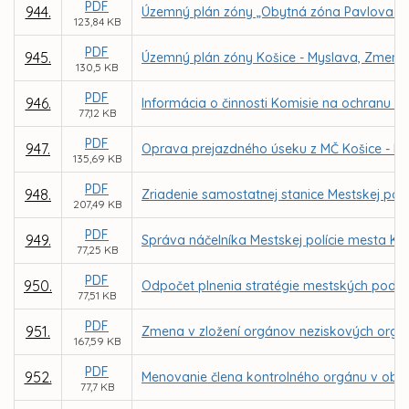
PDF
944.
Územný plán zóny „Obytná zóna Pavlova ho
123,84 KB
PDF
945.
Územný plán zóny Košice - Myslava, Zmeny 
130,5 KB
PDF
946.
Informácia o činnosti Komisie na ochranu ve
77,12 KB
PDF
947.
Oprava prejazdného úseku z MČ Košice - Krás
135,69 KB
PDF
948.
Zriadenie samostatnej stanice Mestskej polí
207,49 KB
PDF
949.
Správa náčelníka Mestskej polície mesta Koši
77,25 KB
PDF
950.
Odpočet plnenia stratégie mestských podnik
77,51 KB
PDF
951.
Zmena v zložení orgánov neziskových organiz
167,59 KB
PDF
952.
Menovanie člena kontrolného orgánu v obch
77,7 KB