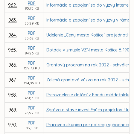
PDF
962.
Informácia o zapojení sa do výzvy Interreg C
85,75 KB
PDF
963.
Informácia o zapojení sa do výzvy v rámci In
85,29 KB
PDF
964.
Udelenie „Ceny mesta Košice“ pre jednotlivc
83,62 KB
PDF
965.
Dotácie v zmysle VZN mesta Košice č. 190 na
84,26 KB
PDF
966.
Grantový program na rok 2022 - schválenie
159,73 KB
PDF
967.
Zelená grantová výzva na rok 2022 – schvá
124,09 KB
PDF
968.
Prerozdelenie dotácií z Fondu mládežníckeh
451,13 KB
PDF
969.
Správa o stave investičných projektov: Urč
76,92 KB
PDF
970.
Pracovná skupina pre potreby vyhodnocova
83,8 KB