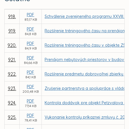
PDF
918.
Schválenie zverejneného programu XXVIII. z
85,17 KB
PDF
919.
Rozšírenie tréningového času na prenájom t
84,8 KB
PDF
920.
Rozšírenie tréningového času v objekte ZŠ
84,9 KB
PDF
921.
Prenájom nebytových priestorov v budove n
84,66 KB
PDF
922.
Rozšírenie predmetu dobrovoľnej zbierky „P
84,1 KB
PDF
923.
Zrušenie partnerstva a spolupráce s vládou
200,48 KB
PDF
924.
Kontrola dodávok pre objekt Petzvalova 4 v
77,14 KB
PDF
925.
Vykonanie kontroly príkaznej zmluvy č. 20
78,41 KB