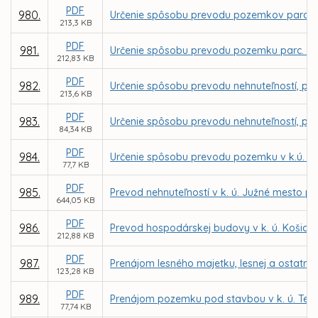
PDF
980.
Určenie spôsobu prevodu pozemkov parc. č.
213,3 KB
PDF
981.
Určenie spôsobu prevodu pozemku parc. C K
212,83 KB
PDF
982.
Určenie spôsobu prevodu nehnuteľností, po
213,6 KB
PDF
983.
Určenie spôsobu prevodu nehnuteľností, poz
84,34 KB
PDF
984.
Určenie spôsobu prevodu pozemku v k.ú. Gr
77,7 KB
PDF
985.
Prevod nehnuteľností v k. ú. Južné mesto pr
644,05 KB
PDF
986.
Prevod hospodárskej budovy v k. ú. Košick
212,88 KB
PDF
987.
Prenájom lesného majetku, lesnej a ostatne
123,28 KB
PDF
989.
Prenájom pozemku pod stavbou v k. ú. Tera
77,74 KB