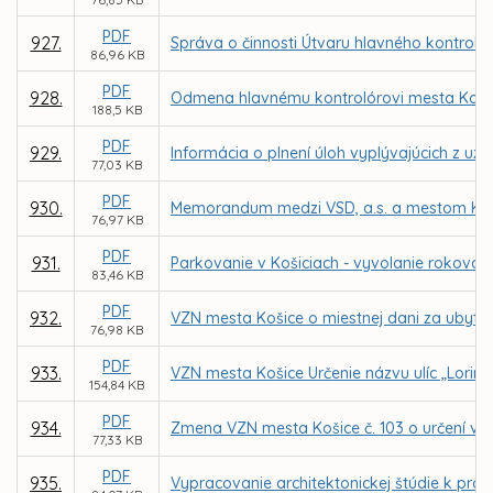
PDF
927.
Správa o činnosti Útvaru hlavného kontroló
86,96 KB
PDF
928.
Odmena hlavnému kontrolórovi mesta Koši
188,5 KB
PDF
929.
Informácia o plnení úloh vyplývajúcich z uzn
77,03 KB
PDF
930.
Memorandum medzi VSD, a.s. a mestom Ko
76,97 KB
PDF
931.
Parkovanie v Košiciach - vyvolanie rokovani
83,46 KB
PDF
932.
VZN mesta Košice o miestnej dani za ubyto
76,98 KB
PDF
933.
VZN mesta Košice Určenie názvu ulíc „Lorinčí
154,84 KB
PDF
934.
Zmena VZN mesta Košice č. 103 o určení výš
77,33 KB
PDF
935.
Vypracovanie architektonickej štúdie k pr