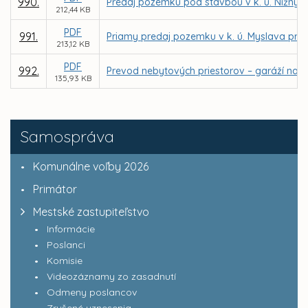
990.
Predaj pozemku pod stavbou v k. ú. Nižný 
212,44 KB
PDF
991.
Priamy predaj pozemku v k. ú. Myslava pre
213,12 KB
PDF
992.
Prevod nebytových priestorov – garáží na ul
135,93 KB
Samospráva
Komunálne voľby 2026
Primátor
Mestské zastupiteľstvo
Informácie
Poslanci
Komisie
Videozáznamy zo zasadnutí
Odmeny poslancov
Zrušené uznesenia