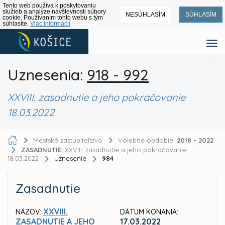
Tento web používa k poskytovaniu
služieb a analýze návštevnosti súbory
NESÚHLASÍM
SÚHLASÍM
cookie. Používaním tohto webu s tým
súhlasíte.
Viac informácií
Uznesenia:
918 - 992
XXVIII. zasadnutie a jeho pokračovanie
18.03.2022
Mestské zastupiteľstvo
Volebné obdobie:
2018 - 2022
ZASADNUTIE:
XXVIII. zasadnutie a jeho pokračovanie
18.03.2022
Uznesenie
984
Zasadnutie
XXVIII.
NÁZOV:
DÁTUM KONANIA:
ZASADNUTIE A JEHO
17.03.2022