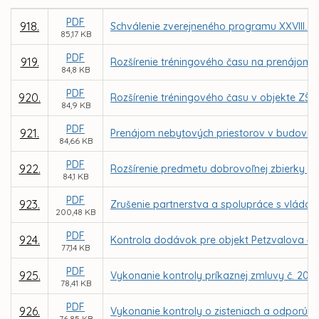
PDF
918.
Schválenie zverejneného programu XXVIII. z
85,17 KB
PDF
919.
Rozšírenie tréningového času na prenájom t
84,8 KB
PDF
920.
Rozšírenie tréningového času v objekte ZŠ
84,9 KB
PDF
921.
Prenájom nebytových priestorov v budove n
84,66 KB
PDF
922.
Rozšírenie predmetu dobrovoľnej zbierky „P
84,1 KB
PDF
923.
Zrušenie partnerstva a spolupráce s vládou
200,48 KB
PDF
924.
Kontrola dodávok pre objekt Petzvalova 4 v
77,14 KB
PDF
925.
Vykonanie kontroly príkaznej zmluvy č. 20
78,41 KB
PDF
926.
Vykonanie kontroly o zisteniach a odporúča
76,85 KB