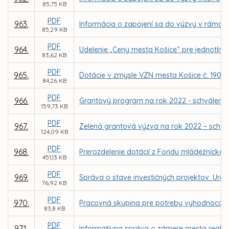
85,75 KB
PDF
963.
Informácia o zapojení sa do výzvy v rámci In
85,29 KB
PDF
964.
Udelenie „Ceny mesta Košice“ pre jednotlivc
83,62 KB
PDF
965.
Dotácie v zmysle VZN mesta Košice č. 190 na
84,26 KB
PDF
966.
Grantový program na rok 2022 - schválenie
159,73 KB
PDF
967.
Zelená grantová výzva na rok 2022 – schvá
124,09 KB
PDF
968.
Prerozdelenie dotácií z Fondu mládežníckeh
451,13 KB
PDF
969.
Správa o stave investičných projektov: Urč
76,92 KB
PDF
970.
Pracovná skupina pre potreby vyhodnocova
83,8 KB
PDF
971.
Informatívna správa o zámere mesta reali