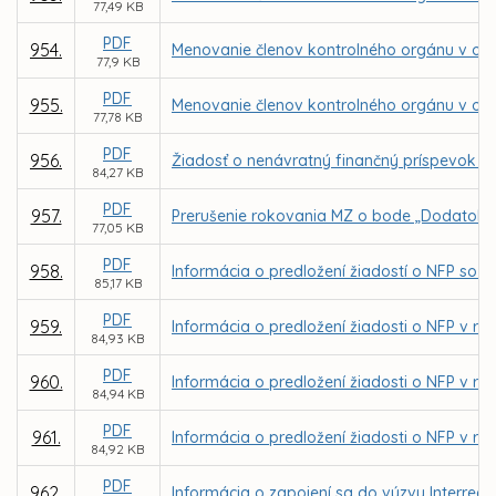
77,49 KB
PDF
954.
Menovanie členov kontrolného orgánu v obc
77,9 KB
PDF
955.
Menovanie členov kontrolného orgánu v o
77,78 KB
PDF
956.
Žiadosť o nenávratný finančný príspevok p
84,27 KB
PDF
957.
Prerušenie rokovania MZ o bode „Dodatok č.
77,05 KB
PDF
958.
Informácia o predložení žiadostí o NFP so z
85,17 KB
PDF
959.
Informácia o predložení žiadosti o NFP v rá
84,93 KB
PDF
960.
Informácia o predložení žiadosti o NFP v r
84,94 KB
PDF
961.
Informácia o predložení žiadosti o NFP v rá
84,92 KB
PDF
962.
Informácia o zapojení sa do výzvy Interreg C