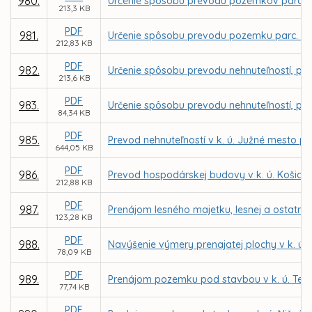
980.
Určenie spôsobu prevodu pozemkov parc. č.
213,3 KB
PDF
981.
Určenie spôsobu prevodu pozemku parc. C K
212,83 KB
PDF
982.
Určenie spôsobu prevodu nehnuteľností, po
213,6 KB
PDF
983.
Určenie spôsobu prevodu nehnuteľností, poz
84,34 KB
PDF
985.
Prevod nehnuteľností v k. ú. Južné mesto pr
644,05 KB
PDF
986.
Prevod hospodárskej budovy v k. ú. Košick
212,88 KB
PDF
987.
Prenájom lesného majetku, lesnej a ostatne
123,28 KB
PDF
988.
Navýšenie výmery prenajatej plochy v k. ú.
78,09 KB
PDF
989.
Prenájom pozemku pod stavbou v k. ú. Tera
77,74 KB
PDF