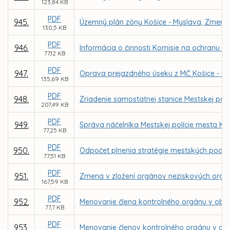
123,84 KB
PDF
945.
Územný plán zóny Košice - Myslava, Zmeny 
130,5 KB
PDF
946.
Informácia o činnosti Komisie na ochranu ve
77,12 KB
PDF
947.
Oprava prejazdného úseku z MČ Košice - Krás
135,69 KB
PDF
948.
Zriadenie samostatnej stanice Mestskej polí
207,49 KB
PDF
949.
Správa náčelníka Mestskej polície mesta Koši
77,25 KB
PDF
950.
Odpočet plnenia stratégie mestských podnik
77,51 KB
PDF
951.
Zmena v zložení orgánov neziskových organiz
167,59 KB
PDF
952.
Menovanie člena kontrolného orgánu v obch
77,7 KB
PDF
953.
Menovanie členov kontrolného orgánu v obch