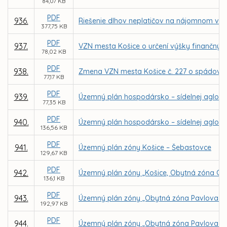
84,07 KB
PDF
936.
Riešenie dlhov neplatičov na nájomnom v 
377,75 KB
PDF
937.
VZN mesta Košice o určení výšky finančnýc
78,02 KB
PDF
938.
Zmena VZN mesta Košice č. 227 o spádovýc
77,17 KB
PDF
939.
Územný plán hospodársko – sídelnej aglome
77,35 KB
PDF
940.
Územný plán hospodársko – sídelnej aglome
136,56 KB
PDF
941.
Územný plán zóny Košice – Šebastovce
129,67 KB
PDF
942.
Územný plán zóny „Košice, Obytná zóna Grot
136,1 KB
PDF
943.
Územný plán zóny „Obytná zóna Pavlova hor
192,97 KB
PDF
944.
Územný plán zóny „Obytná zóna Pavlova ho