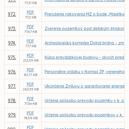
77,21 KB
PDF
972.
Prerušenie rokovania MZ o bode „Majetkov
77,2 KB
PDF
973.
Zverenie pozemkov pod detským ihriskom a
77,67 KB
PDF
974.
Archeologický komplex Dolná brána – zmena 
77,7 KB
PDF
975.
Kúpa prevádzkovej budovy – dvoch predajnýc
212,59 KB
PDF
976.
Personálne otázky v Komisii ŽP, verejného p
83,77 KB
PDF
977.
Ukončenie Zmluvy o garantovanej energetick
263,55 KB
PDF
978.
Určenie spôsobu prevodu pozemku v k. ú. V
77,34 KB
PDF
979.
Určenie spôsobu prevodu pozemkov v k. ú.
78,59 KB
PDF