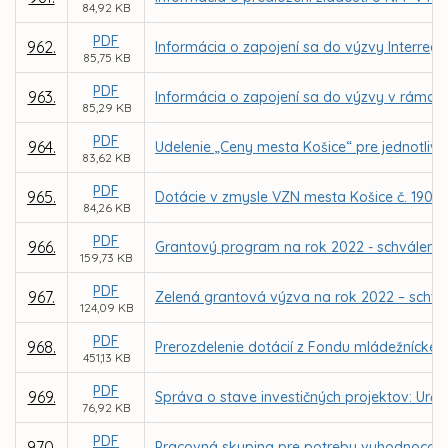
84,92 KB
PDF
962.
Informácia o zapojení sa do výzvy Interreg C
85,75 KB
PDF
963.
Informácia o zapojení sa do výzvy v rámci In
85,29 KB
PDF
964.
Udelenie „Ceny mesta Košice“ pre jednotlivc
83,62 KB
PDF
965.
Dotácie v zmysle VZN mesta Košice č. 190 na
84,26 KB
PDF
966.
Grantový program na rok 2022 - schválenie
159,73 KB
PDF
967.
Zelená grantová výzva na rok 2022 – schvá
124,09 KB
PDF
968.
Prerozdelenie dotácií z Fondu mládežníckeh
451,13 KB
PDF
969.
Správa o stave investičných projektov: Urč
76,92 KB
PDF
970.
Pracovná skupina pre potreby vyhodnocova