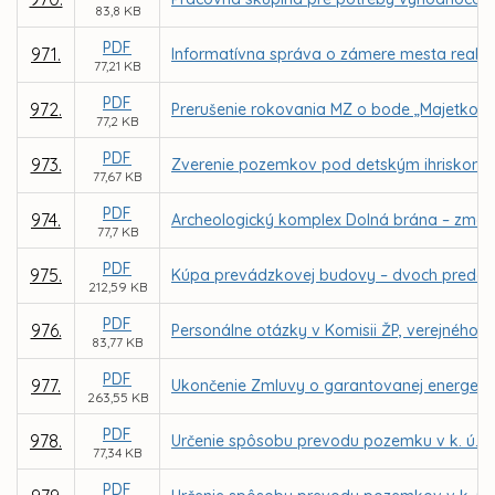
83,8 KB
PDF
971.
Informatívna správa o zámere mesta reali
77,21 KB
PDF
972.
Prerušenie rokovania MZ o bode „Majetkov
77,2 KB
PDF
973.
Zverenie pozemkov pod detským ihriskom a
77,67 KB
PDF
974.
Archeologický komplex Dolná brána – zmena 
77,7 KB
PDF
975.
Kúpa prevádzkovej budovy – dvoch predajnýc
212,59 KB
PDF
976.
Personálne otázky v Komisii ŽP, verejného p
83,77 KB
PDF
977.
Ukončenie Zmluvy o garantovanej energetick
263,55 KB
PDF
978.
Určenie spôsobu prevodu pozemku v k. ú. V
77,34 KB
PDF