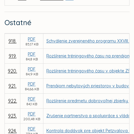
Ostatné
PDF
918.
Schválenie zverejneného programu XXVIII. z
85,17 KB
PDF
919.
Rozšírenie tréningového času na prenájom t
84,8 KB
PDF
920.
Rozšírenie tréningového času v objekte ZŠ
84,9 KB
PDF
921.
Prenájom nebytových priestorov v budove n
84,66 KB
PDF
922.
Rozšírenie predmetu dobrovoľnej zbierky „P
84,1 KB
PDF
923.
Zrušenie partnerstva a spolupráce s vládou
200,48 KB
PDF
924.
Kontrola dodávok pre objekt Petzvalova 4 v
77,14 KB