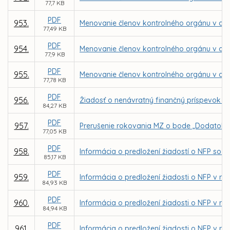
77,7 KB
PDF
953.
Menovanie členov kontrolného orgánu v obch
77,49 KB
PDF
954.
Menovanie členov kontrolného orgánu v obc
77,9 KB
PDF
955.
Menovanie členov kontrolného orgánu v o
77,78 KB
PDF
956.
Žiadosť o nenávratný finančný príspevok p
84,27 KB
PDF
957.
Prerušenie rokovania MZ o bode „Dodatok č.
77,05 KB
PDF
958.
Informácia o predložení žiadostí o NFP so z
85,17 KB
PDF
959.
Informácia o predložení žiadosti o NFP v rá
84,93 KB
PDF
960.
Informácia o predložení žiadosti o NFP v r
84,94 KB
PDF
961.
Informácia o predložení žiadosti o NFP v rá