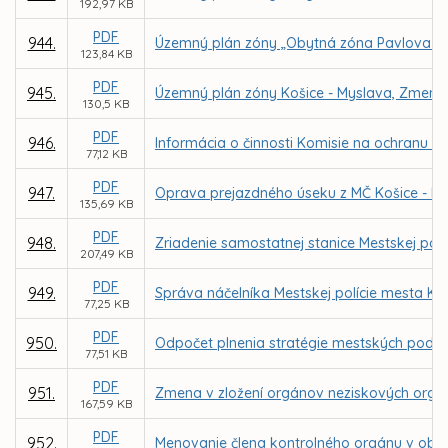
192,97 KB
PDF
944.
Územný plán zóny „Obytná zóna Pavlova ho
123,84 KB
PDF
945.
Územný plán zóny Košice - Myslava, Zmeny 
130,5 KB
PDF
946.
Informácia o činnosti Komisie na ochranu ve
77,12 KB
PDF
947.
Oprava prejazdného úseku z MČ Košice - Krás
135,69 KB
PDF
948.
Zriadenie samostatnej stanice Mestskej polí
207,49 KB
PDF
949.
Správa náčelníka Mestskej polície mesta Koši
77,25 KB
PDF
950.
Odpočet plnenia stratégie mestských podnik
77,51 KB
PDF
951.
Zmena v zložení orgánov neziskových organiz
167,59 KB
PDF
952.
Menovanie člena kontrolného orgánu v obch