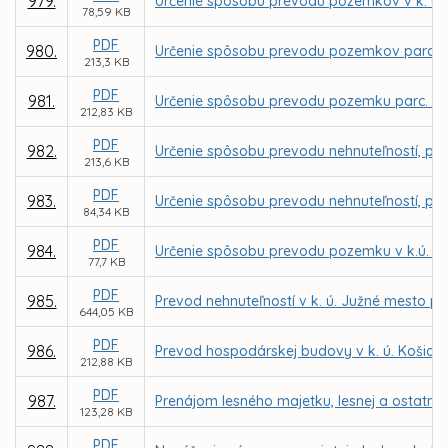
979.
Určenie spôsobu prevodu pozemkov v k. ú.
78,59 KB
PDF
980.
Určenie spôsobu prevodu pozemkov parc. č.
213,3 KB
PDF
981.
Určenie spôsobu prevodu pozemku parc. C K
212,83 KB
PDF
982.
Určenie spôsobu prevodu nehnuteľností, po
213,6 KB
PDF
983.
Určenie spôsobu prevodu nehnuteľností, poz
84,34 KB
PDF
984.
Určenie spôsobu prevodu pozemku v k.ú. Gr
77,7 KB
PDF
985.
Prevod nehnuteľností v k. ú. Južné mesto pr
644,05 KB
PDF
986.
Prevod hospodárskej budovy v k. ú. Košick
212,88 KB
PDF
987.
Prenájom lesného majetku, lesnej a ostatne
123,28 KB
PDF