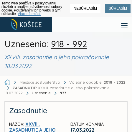
Tento web používa k poskytovaniu
služieb a analýze návštevnosti súbory
NESÚHLASÍM
SÚHLASÍM
cookie. Používaním tohto webu s tým
súhlasíte.
Viac informácií
Uznesenia:
918 - 992
XXVIII. zasadnutie a jeho pokračovanie
18.03.2022
Mestské zastupiteľstvo
Volebné obdobie:
2018 - 2022
ZASADNUTIE:
XXVIII. zasadnutie a jeho pokračovanie
18.03.2022
Uznesenie
933
Zasadnutie
XXVIII.
NÁZOV:
DÁTUM KONANIA:
ZASADNUTIE A JEHO
17.03.2022