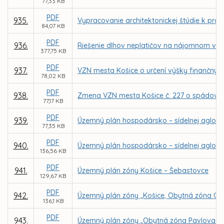
77,33 KB
PDF
935.
Vypracovanie architektonickej štúdie k pr
84,07 KB
PDF
936.
Riešenie dlhov neplatičov na nájomnom v 
377,75 KB
PDF
937.
VZN mesta Košice o určení výšky finančnýc
78,02 KB
PDF
938.
Zmena VZN mesta Košice č. 227 o spádovýc
77,17 KB
PDF
939.
Územný plán hospodársko – sídelnej aglome
77,35 KB
PDF
940.
Územný plán hospodársko – sídelnej aglome
136,56 KB
PDF
941.
Územný plán zóny Košice – Šebastovce
129,67 KB
PDF
942.
Územný plán zóny „Košice, Obytná zóna Grot
136,1 KB
PDF
943.
Územný plán zóny „Obytná zóna Pavlova hor