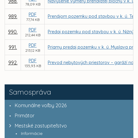
988.
Navýšenie výmery prenajatej plochy v k. ú.
78,09 KB
PDF
989.
Prenájom pozemku pod stavbou v k. ú. Tera
77,74 KB
PDF
990.
Predaj pozemku pod stavbou v k. ú. Nižný 
212,44 KB
PDF
991.
Priamy predaj pozemku v k. ú. Myslava pre
213,12 KB
PDF
992.
Prevod nebytových priestorov – garáží na ul
135,93 KB
Samospráva
Komunálne voľby 2026
Primátor
Mestské zastupiteľstvo
Informácie