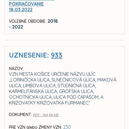
POKRAČOVANIE
18.03.2022
2018
VOLEBNÉ OBDOBIE:
- 2022
UZNESENIE:
933
NÁZOV:
VZN MESTA KOŠICE URČENIE NÁZVU ULÍC
„LORINČÍCKA ULICA, SLNEČNICOVÁ ULICA, MAKOVÁ
ULICA, LIMBOVÁ ULICA, STUDNIČNÁ ULICA,
KARMELITÁNSKA ULICA, GRÓFSKA ULICA,
OCHOTNÍCKA ULICA, ULICA POD ČAPÁŠOM, A
KRIŽOVATKY KRIŽOVATKA FURMANEC“
DOKUMENT:
PDF - 154,84 KB
230
PRE
VZN
alebo
ZMENY VZN
: