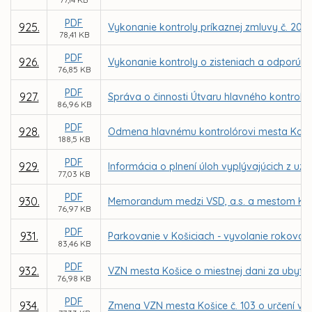
PDF
925.
Vykonanie kontroly príkaznej zmluvy č. 20
78,41 KB
PDF
926.
Vykonanie kontroly o zisteniach a odporúča
76,85 KB
PDF
927.
Správa o činnosti Útvaru hlavného kontroló
86,96 KB
PDF
928.
Odmena hlavnému kontrolórovi mesta Koši
188,5 KB
PDF
929.
Informácia o plnení úloh vyplývajúcich z uzn
77,03 KB
PDF
930.
Memorandum medzi VSD, a.s. a mestom Ko
76,97 KB
PDF
931.
Parkovanie v Košiciach - vyvolanie rokovani
83,46 KB
PDF
932.
VZN mesta Košice o miestnej dani za ubyto
76,98 KB
PDF
934.
Zmena VZN mesta Košice č. 103 o určení výš