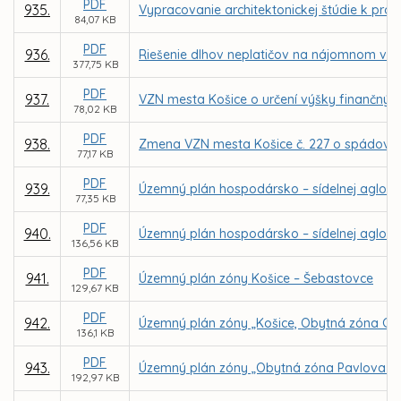
PDF
935.
Vypracovanie architektonickej štúdie k pr
84,07 KB
PDF
936.
Riešenie dlhov neplatičov na nájomnom v 
377,75 KB
PDF
937.
VZN mesta Košice o určení výšky finančnýc
78,02 KB
PDF
938.
Zmena VZN mesta Košice č. 227 o spádovýc
77,17 KB
PDF
939.
Územný plán hospodársko – sídelnej aglome
77,35 KB
PDF
940.
Územný plán hospodársko – sídelnej aglome
136,56 KB
PDF
941.
Územný plán zóny Košice – Šebastovce
129,67 KB
PDF
942.
Územný plán zóny „Košice, Obytná zóna Grot
136,1 KB
PDF
943.
Územný plán zóny „Obytná zóna Pavlova hor
192,97 KB