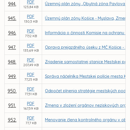
PDF
944.
Územný plán zóny „Obytná zóna Pavlova ho
123,84 KB
PDF
945.
Územný plán zóny Košice - Myslava, Zmeny 
130,5 KB
PDF
946.
Informácia o činnosti Komisie na ochranu ve
77,12 KB
PDF
947.
Oprava prejazdného úseku z MČ Košice - Krás
135,69 KB
PDF
948.
Zriadenie samostatnej stanice Mestskej polí
207,49 KB
PDF
949.
Správa náčelníka Mestskej polície mesta Koši
77,25 KB
PDF
950.
Odpočet plnenia stratégie mestských podnik
77,51 KB
PDF
951.
Zmena v zložení orgánov neziskových organiz
167,59 KB
PDF
952.
Menovanie člena kontrolného orgánu v obch
77,7 KB