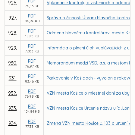
PDF
926.
Vykonanie kontroly o zisteniach a odporúča
76,85 KB
PDF
927.
Správa o činnosti Útvaru hlavného kontroló
86,96 KB
PDF
928.
Odmena hlavnému kontrolórovi mesta Koši
188,5 KB
PDF
929.
Informácia o plnení úloh vyplývajúcich z uzn
77,03 KB
PDF
930.
Memorandum medzi VSD, a.s. a mestom Ko
76,97 KB
PDF
931.
Parkovanie v Košiciach - vyvolanie rokovani
83,46 KB
PDF
932.
VZN mesta Košice o miestnej dani za ubyto
76,98 KB
PDF
933.
VZN mesta Košice Určenie názvu ulíc „Lorinčí
154,84 KB
PDF
934.
Zmena VZN mesta Košice č. 103 o určení výš
77,33 KB