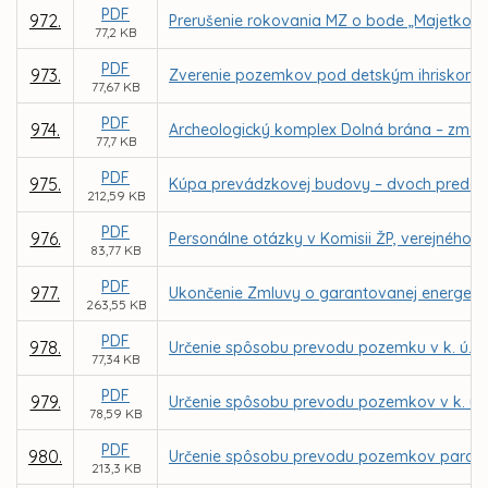
PDF
972.
Prerušenie rokovania MZ o bode „Majetkov
77,2 KB
PDF
973.
Zverenie pozemkov pod detským ihriskom a
77,67 KB
PDF
974.
Archeologický komplex Dolná brána – zmena 
77,7 KB
PDF
975.
Kúpa prevádzkovej budovy – dvoch predajnýc
212,59 KB
PDF
976.
Personálne otázky v Komisii ŽP, verejného p
83,77 KB
PDF
977.
Ukončenie Zmluvy o garantovanej energetick
263,55 KB
PDF
978.
Určenie spôsobu prevodu pozemku v k. ú. V
77,34 KB
PDF
979.
Určenie spôsobu prevodu pozemkov v k. ú.
78,59 KB
PDF
980.
Určenie spôsobu prevodu pozemkov parc. č.
213,3 KB