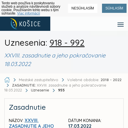
Tento web používa k poskytovaniu
služieb a analýze návštevnosti súbory
NESÚHLASÍM
SÚHLASÍM
cookie. Používaním tohto webu s tým
súhlasíte.
Viac informácií
Uznesenia:
918 - 992
XXVIII. zasadnutie a jeho pokračovanie
18.03.2022
Mestské zastupiteľstvo
Volebné obdobie:
2018 - 2022
ZASADNUTIE:
XXVIII. zasadnutie a jeho pokračovanie
18.03.2022
Uznesenie
955
Zasadnutie
XXVIII.
NÁZOV:
DÁTUM KONANIA:
ZASADNUTIE A JEHO
17.03.2022