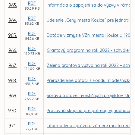
PDF
963.
Informácia o zapojení sa do výzvy v rámci In
85,29 KB
PDF
964.
Udelenie „Ceny mesta Košice“ pre jednotlivc
83,62 KB
PDF
965.
Dotácie v zmysle VZN mesta Košice č. 190 na
84,26 KB
PDF
966.
Grantový program na rok 2022 - schválenie
159,73 KB
PDF
967.
Zelená grantová výzva na rok 2022 – schvá
124,09 KB
PDF
968.
Prerozdelenie dotácií z Fondu mládežníckeh
451,13 KB
PDF
969.
Správa o stave investičných projektov: Urč
76,92 KB
PDF
970.
Pracovná skupina pre potreby vyhodnocova
83,8 KB
PDF
971.
Informatívna správa o zámere mesta reali
77,21 KB