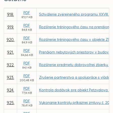
PDF
918.
Schválenie zverejneného programu XXVIII. z
85,17 KB
PDF
919.
Rozšírenie tréningového času na prenájom t
84,8 KB
PDF
920.
Rozšírenie tréningového času v objekte ZŠ
84,9 KB
PDF
921.
Prenájom nebytových priestorov v budove n
84,66 KB
PDF
922.
Rozšírenie predmetu dobrovoľnej zbierky „P
84,1 KB
PDF
923.
Zrušenie partnerstva a spolupráce s vládou
200,48 KB
PDF
924.
Kontrola dodávok pre objekt Petzvalova 4 v
77,14 KB
PDF
925.
Vykonanie kontroly príkaznej zmluvy č. 20
78,41 KB