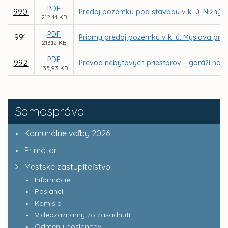
PDF
990.
Predaj pozemku pod stavbou v k. ú. Nižný 
212,44 KB
PDF
991.
Priamy predaj pozemku v k. ú. Myslava pre
213,12 KB
PDF
992.
Prevod nebytových priestorov – garáží na ul
135,93 KB
Samospráva
Komunálne voľby 2026
Primátor
Mestské zastupiteľstvo
Informácie
Poslanci
Komisie
Videozáznamy zo zasadnutí
Odmeny poslancov