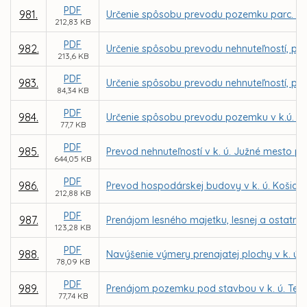
PDF
981.
Určenie spôsobu prevodu pozemku parc. C K
212,83 KB
PDF
982.
Určenie spôsobu prevodu nehnuteľností, po
213,6 KB
PDF
983.
Určenie spôsobu prevodu nehnuteľností, poz
84,34 KB
PDF
984.
Určenie spôsobu prevodu pozemku v k.ú. Gr
77,7 KB
PDF
985.
Prevod nehnuteľností v k. ú. Južné mesto pr
644,05 KB
PDF
986.
Prevod hospodárskej budovy v k. ú. Košick
212,88 KB
PDF
987.
Prenájom lesného majetku, lesnej a ostatne
123,28 KB
PDF
988.
Navýšenie výmery prenajatej plochy v k. ú.
78,09 KB
PDF
989.
Prenájom pozemku pod stavbou v k. ú. Tera
77,74 KB