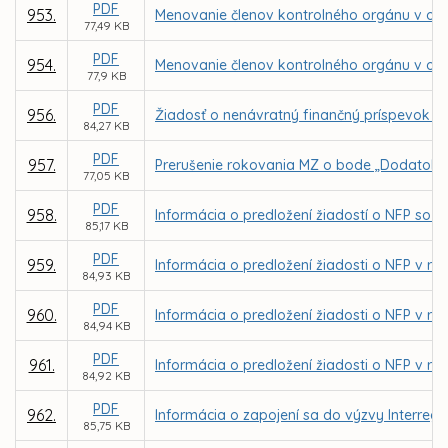
PDF
953.
Menovanie členov kontrolného orgánu v obch
77,49 KB
PDF
954.
Menovanie členov kontrolného orgánu v obc
77,9 KB
PDF
956.
Žiadosť o nenávratný finančný príspevok p
84,27 KB
PDF
957.
Prerušenie rokovania MZ o bode „Dodatok č.
77,05 KB
PDF
958.
Informácia o predložení žiadostí o NFP so z
85,17 KB
PDF
959.
Informácia o predložení žiadosti o NFP v rá
84,93 KB
PDF
960.
Informácia o predložení žiadosti o NFP v r
84,94 KB
PDF
961.
Informácia o predložení žiadosti o NFP v rá
84,92 KB
PDF
962.
Informácia o zapojení sa do výzvy Interreg C
85,75 KB