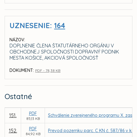
UZNESENIE:
164
NÁZOV:
DOPLNENIE ČLENA ŠTATUTÁRNEHO ORGÁNU V
OBCHODNEJ SPOLOČNOSTI DOPRAVNÝ PODNIK
MESTA KOŠICE, AKCIOVÁ SPOLOČNOSŤ
DOKUMENT:
PDF - 78,38 KB
Ostatné
PDF
151.
Schválenie zverejneného programu X. zasad
85,13 KB
PDF
152.
Prevod pozemku parc. C KN č. 587/86 v k. 
84,92 KB