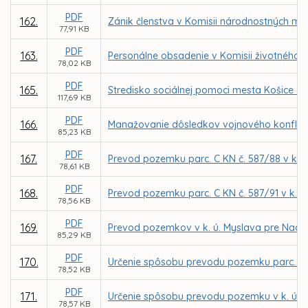
PDF
162.
Zánik členstva v Komisii národnostných me
77,91 KB
PDF
163.
Personálne obsadenie v Komisii životného p
78,02 KB
PDF
165.
Stredisko sociálnej pomoci mesta Košice –
117,69 KB
PDF
166.
Manažovanie dôsledkov vojnového konflikt
85,23 KB
PDF
167.
Prevod pozemku parc. C KN č. 587/88 v k. 
78,61 KB
PDF
168.
Prevod pozemku parc. C KN č. 587/91 v k. 
78,56 KB
PDF
169.
Prevod pozemkov v k. ú. Myslava pre Nade
85,29 KB
PDF
170.
Určenie spôsobu prevodu pozemku parc. C K
78,52 KB
PDF
171.
Určenie spôsobu prevodu pozemku v k. ú. T
78,57 KB