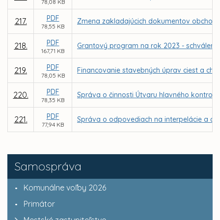
78,08 KB
PDF
217.
Zmena zakladajúcich dokumentov obchodnej
78,55 KB
PDF
218.
Grantový program na rok 2023 - schválenie
167,71 KB
PDF
219.
Financovanie stavebných úprav ciest a cho
78,05 KB
PDF
220.
Správa o činnosti Útvaru hlavného kontrol
78,35 KB
PDF
221.
Správa o odpovediach na interpelácie a dop
77,94 KB
Samospráva
Komunálne voľby 2026
Primátor