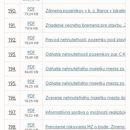
PDF
190.
Zámena pozemkov v k. ú. Barca v lokalite 
79,24 KB
PDF
191.
Zriadenie vecného bremena pre stavbu „Zar
79,14 KB
PDF
192.
Prevod nehnuteľností, pozemku pod stavbou 
78,69 KB
PDF
193.
Odňatie nehnuteľností pozemkov par. C KN č
78,48 KB
PDF
194.
Odňatie nehnuteľného majetku mesta zo spr
84,43 KB
PDF
195.
Odňatie nehnuteľného majetku mesta zo spr
78,25 KB
PDF
196.
Zverenie nehnuteľného majetku mesta do spr
78,35 KB
PDF
197.
Informatívna správa o možnosti realizácie
78,52 KB
PDF
198.
Prerušenie rokovania MZ o bode „Zmena Št
77,79 KB