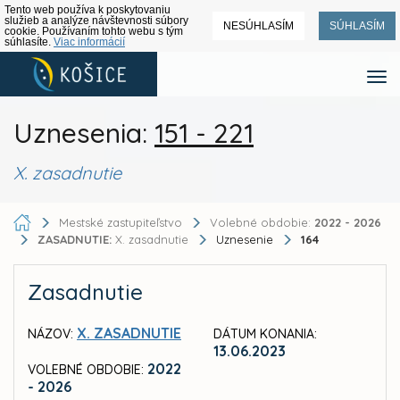
Tento web používa k poskytovaniu
služieb a analýze návštevnosti súbory
NESÚHLASÍM
SÚHLASÍM
cookie. Používaním tohto webu s tým
súhlasíte.
Viac informácií
Uznesenia:
151 - 221
X. zasadnutie
Mestské zastupiteľstvo
Volebné obdobie:
2022 - 2026
ZASADNUTIE:
X. zasadnutie
Uznesenie
164
Zasadnutie
X. ZASADNUTIE
NÁZOV:
DÁTUM KONANIA:
13.06.2023
2022
VOLEBNÉ OBDOBIE:
- 2026