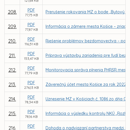
121,64 KB
PDF
208.
Prerušenie rokovania MZ o bode „Bytový f
77,75 KB
PDF
209.
Informácia o zámere mesta Košice – zriade
77,87 KB
PDF
210.
Riešenie problémov bezdomovectva – poza
116,51 KB
PDF
211.
Príprava výstavby zariadenia pre ľudí be
153,47 KB
PDF
212.
Monitorovacia správa plnenia PHRSR mesta K
77,79 KB
PDF
213.
Záverečný účet mesta Košice za rok 2022
276,13 KB
PDF
214.
Uznesenie MZ v Košiciach č. 1086 zo dňa 0
78,34 KB
PDF
215.
Informácia o výsledku kontroly NKÚ „Rozhod
78,16 KB
PDF
216.
Dohoda o nadviazaní partnerstva medzi me