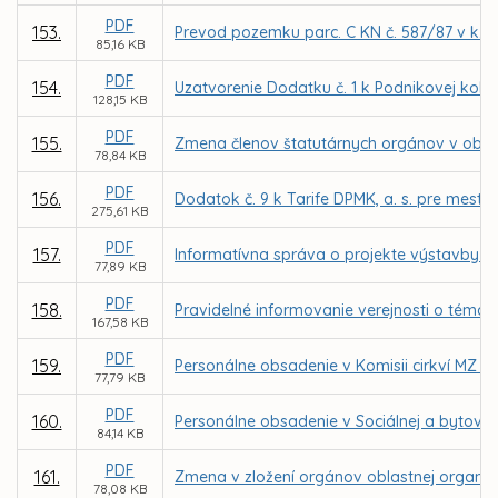
PDF
153.
Prevod pozemku parc. C KN č. 587/87 v k. 
85,16 KB
PDF
154.
Uzatvorenie Dodatku č. 1 k Podnikovej kol
128,15 KB
PDF
155.
Zmena členov štatutárnych orgánov v obch
78,84 KB
PDF
156.
Dodatok č. 9 k Tarife DPMK, a. s. pre mest
275,61 KB
PDF
157.
Informatívna správa o projekte výstavby 
77,89 KB
PDF
158.
Pravidelné informovanie verejnosti o téma
167,58 KB
PDF
159.
Personálne obsadenie v Komisii cirkví MZ v 
77,79 KB
PDF
160.
Personálne obsadenie v Sociálnej a bytovej
84,14 KB
PDF
161.
Zmena v zložení orgánov oblastnej organizá
78,08 KB