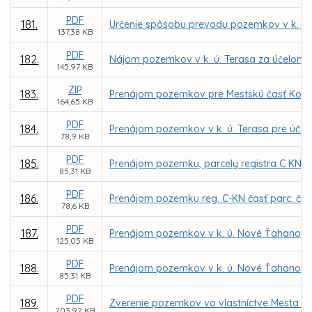
PDF
181.
Určenie spôsobu prevodu pozemkov v k. ú. 
137,38 KB
PDF
182.
Nájom pozemkov v k. ú. Terasa za účelom m
145,97 KB
ZIP
183.
Prenájom pozemkov pre Mestskú časť Košice
164,65 KB
PDF
184.
Prenájom pozemkov v k. ú. Terasa pre účely
78,9 KB
PDF
185.
Prenájom pozemku, parcely registra C KN č.
85,31 KB
PDF
186.
Prenájom pozemku reg. C-KN časť parc. č. 2
78,6 KB
PDF
187.
Prenájom pozemkov v k. ú. Nové Ťahanovce
125,05 KB
PDF
188.
Prenájom pozemkov v k. ú. Nové Ťahanovce z
85,31 KB
PDF
189.
Zverenie pozemkov vo vlastníctve Mesta Ko
203,92 KB