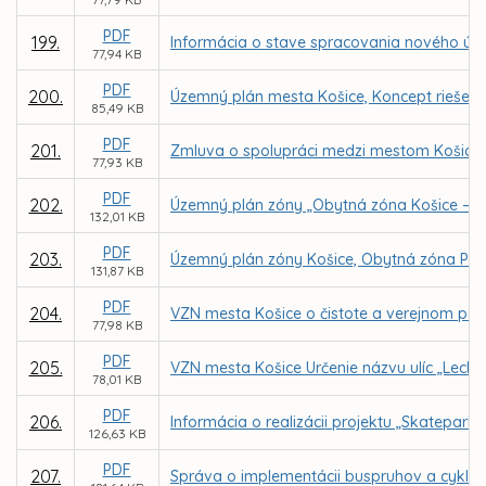
PDF
199.
Informácia o stave spracovania nového úz
77,94 KB
PDF
200.
Územný plán mesta Košice, Koncept riešeni
85,49 KB
PDF
201.
Zmluva o spolupráci medzi mestom Košice, Mo
77,93 KB
PDF
202.
Územný plán zóny „Obytná zóna Košice – Gi
132,01 KB
PDF
203.
Územný plán zóny Košice, Obytná zóna Poľo
131,87 KB
PDF
204.
VZN mesta Košice o čistote a verejnom por
77,98 KB
PDF
205.
VZN mesta Košice Určenie názvu ulíc „Lechk
78,01 KB
PDF
206.
Informácia o realizácii projektu „Skatepar
126,63 KB
PDF
207.
Správa o implementácii buspruhov a cyklo