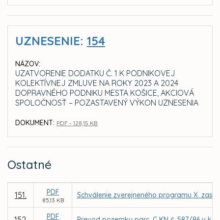
UZNESENIE:
154
NÁZOV:
UZATVORENIE DODATKU Č. 1 K PODNIKOVEJ
KOLEKTÍVNEJ ZMLUVE NA ROKY 2023 A 2024
DOPRAVNÉHO PODNIKU MESTA KOŠICE, AKCIOVÁ
SPOLOČNOSŤ – POZASTAVENÝ VÝKON UZNESENIA
DOKUMENT:
PDF - 128,15 KB
Ostatné
PDF
151.
Schválenie zverejneného programu X. zasad
85,13 KB
PDF
152.
Prevod pozemku parc. C KN č. 587/86 v k. 