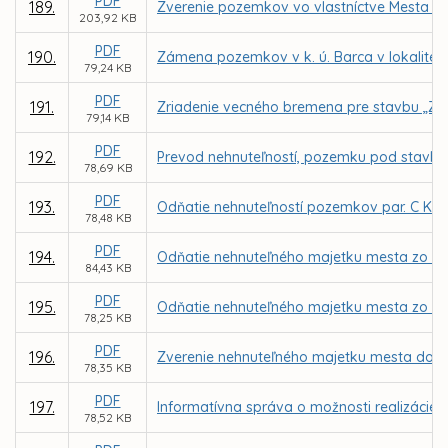
PDF
189.
Zverenie pozemkov vo vlastníctve Mesta Ko
203,92 KB
PDF
190.
Zámena pozemkov v k. ú. Barca v lokalite 
79,24 KB
PDF
191.
Zriadenie vecného bremena pre stavbu „Zar
79,14 KB
PDF
192.
Prevod nehnuteľností, pozemku pod stavbou 
78,69 KB
PDF
193.
Odňatie nehnuteľností pozemkov par. C KN č
78,48 KB
PDF
194.
Odňatie nehnuteľného majetku mesta zo spr
84,43 KB
PDF
195.
Odňatie nehnuteľného majetku mesta zo spr
78,25 KB
PDF
196.
Zverenie nehnuteľného majetku mesta do spr
78,35 KB
PDF
197.
Informatívna správa o možnosti realizácie
78,52 KB