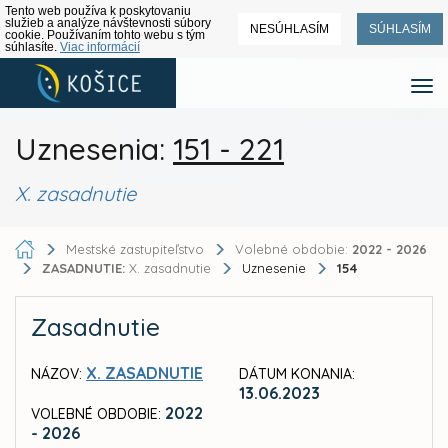
Tento web používa k poskytovaniu
služieb a analýze návštevnosti súbory
NESÚHLASÍM
SÚHLASÍM
cookie. Používaním tohto webu s tým
súhlasíte.
Viac informácií
Uznesenia:
151 - 221
X. zasadnutie
Mestské zastupiteľstvo
Volebné obdobie:
2022 - 2026
ZASADNUTIE:
X. zasadnutie
Uznesenie
154
Zasadnutie
X. ZASADNUTIE
NÁZOV:
DÁTUM KONANIA:
13.06.2023
2022
VOLEBNÉ OBDOBIE:
- 2026