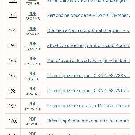
162.
Zánik členstva v Komisii národnostných me
77,91 KB
PDF
163.
Personálne obsadenie v Komisii životného p
78,02 KB
PDF
164.
Doplnenie člena štatutárneho orgánu v obc
78,38 KB
PDF
165.
Stredisko sociálnej pomoci mesta Košice –
117,69 KB
PDF
166.
Manažovanie dôsledkov vojnového konflikt
85,23 KB
PDF
167.
Prevod pozemku parc. C KN č. 587/88 v k. 
78,61 KB
PDF
168.
Prevod pozemku parc. C KN č. 587/91 v k. 
78,56 KB
PDF
169.
Prevod pozemkov v k. ú. Myslava pre Nade
85,29 KB
PDF
170.
Určenie spôsobu prevodu pozemku parc. C K
78,52 KB
PDF