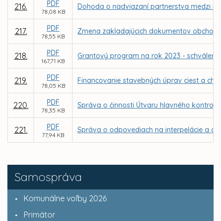
PDF
216.
Dohoda o nadviazaní partnerstva medzi me
78,08 KB
PDF
217.
Zmena zakladajúcich dokumentov obchodnej
78,55 KB
PDF
218.
Grantový program na rok 2023 - schválenie
167,71 KB
PDF
219.
Financovanie stavebných úprav ciest a cho
78,05 KB
PDF
220.
Správa o činnosti Útvaru hlavného kontrol
78,35 KB
PDF
221.
Správa o odpovediach na interpelácie a dop
77,94 KB
Samospráva
Komunálne voľby 2026
Primátor