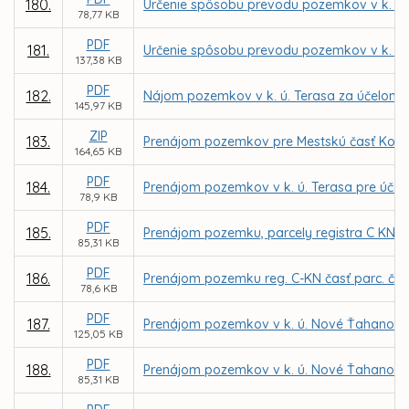
180.
Určenie spôsobu prevodu pozemkov v k. ú. 
78,77 KB
PDF
181.
Určenie spôsobu prevodu pozemkov v k. ú. 
137,38 KB
PDF
182.
Nájom pozemkov v k. ú. Terasa za účelom m
145,97 KB
ZIP
183.
Prenájom pozemkov pre Mestskú časť Košice
164,65 KB
PDF
184.
Prenájom pozemkov v k. ú. Terasa pre účely
78,9 KB
PDF
185.
Prenájom pozemku, parcely registra C KN č.
85,31 KB
PDF
186.
Prenájom pozemku reg. C-KN časť parc. č. 2
78,6 KB
PDF
187.
Prenájom pozemkov v k. ú. Nové Ťahanovce
125,05 KB
PDF
188.
Prenájom pozemkov v k. ú. Nové Ťahanovce z
85,31 KB