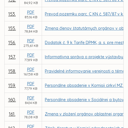
84,92 KB
PDF
153.
Prevod pozemku parc. C KN č. 587/87 v k. 
85,16 KB
PDF
155.
Zmena členov štatutárnych orgánov v obch
78,84 KB
PDF
156.
Dodatok č. 9 k Tarife DPMK, a. s. pre mest
275,61 KB
PDF
157.
Informatívna správa o projekte výstavby 
77,89 KB
PDF
158.
Pravidelné informovanie verejnosti o téma
167,58 KB
PDF
159.
Personálne obsadenie v Komisii cirkví MZ v 
77,79 KB
PDF
160.
Personálne obsadenie v Sociálnej a bytovej
84,14 KB
PDF
161.
Zmena v zložení orgánov oblastnej organizá
78,08 KB
PDF