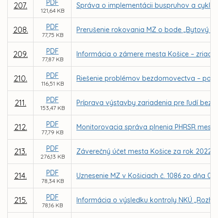
PDF
207.
Správa o implementácii buspruhov a cyklo
121,64 KB
PDF
208.
Prerušenie rokovania MZ o bode „Bytový f
77,75 KB
PDF
209.
Informácia o zámere mesta Košice – zriade
77,87 KB
PDF
210.
Riešenie problémov bezdomovectva – poza
116,51 KB
PDF
211.
Príprava výstavby zariadenia pre ľudí be
153,47 KB
PDF
212.
Monitorovacia správa plnenia PHRSR mesta K
77,79 KB
PDF
213.
Záverečný účet mesta Košice za rok 2022
276,13 KB
PDF
214.
Uznesenie MZ v Košiciach č. 1086 zo dňa 0
78,34 KB
PDF
215.
Informácia o výsledku kontroly NKÚ „Rozhod
78,16 KB