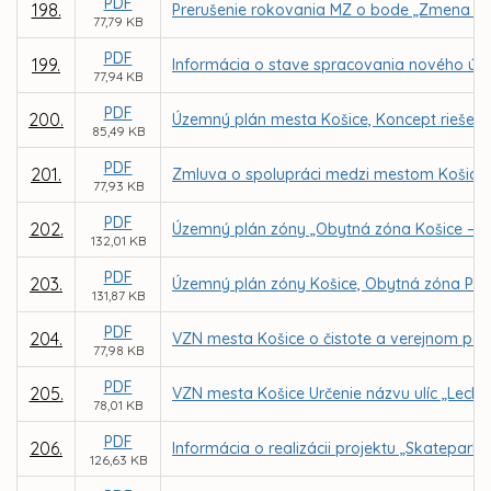
PDF
198.
Prerušenie rokovania MZ o bode „Zmena Št
77,79 KB
PDF
199.
Informácia o stave spracovania nového úz
77,94 KB
PDF
200.
Územný plán mesta Košice, Koncept riešeni
85,49 KB
PDF
201.
Zmluva o spolupráci medzi mestom Košice, Mo
77,93 KB
PDF
202.
Územný plán zóny „Obytná zóna Košice – Gi
132,01 KB
PDF
203.
Územný plán zóny Košice, Obytná zóna Poľo
131,87 KB
PDF
204.
VZN mesta Košice o čistote a verejnom por
77,98 KB
PDF
205.
VZN mesta Košice Určenie názvu ulíc „Lechk
78,01 KB
PDF
206.
Informácia o realizácii projektu „Skatepar
126,63 KB