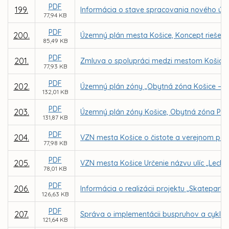
PDF
199.
Informácia o stave spracovania nového úz
77,94 KB
PDF
200.
Územný plán mesta Košice, Koncept riešeni
85,49 KB
PDF
201.
Zmluva o spolupráci medzi mestom Košice, Mo
77,93 KB
PDF
202.
Územný plán zóny „Obytná zóna Košice – Gi
132,01 KB
PDF
203.
Územný plán zóny Košice, Obytná zóna Poľo
131,87 KB
PDF
204.
VZN mesta Košice o čistote a verejnom por
77,98 KB
PDF
205.
VZN mesta Košice Určenie názvu ulíc „Lechk
78,01 KB
PDF
206.
Informácia o realizácii projektu „Skatepar
126,63 KB
PDF
207.
Správa o implementácii buspruhov a cyklo
121,64 KB