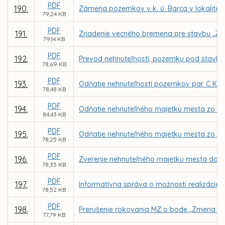
PDF
190.
Zámena pozemkov v k. ú. Barca v lokalite 
79,24 KB
PDF
191.
Zriadenie vecného bremena pre stavbu „Zar
79,14 KB
PDF
192.
Prevod nehnuteľností, pozemku pod stavbou 
78,69 KB
PDF
193.
Odňatie nehnuteľností pozemkov par. C KN č
78,48 KB
PDF
194.
Odňatie nehnuteľného majetku mesta zo spr
84,43 KB
PDF
195.
Odňatie nehnuteľného majetku mesta zo spr
78,25 KB
PDF
196.
Zverenie nehnuteľného majetku mesta do spr
78,35 KB
PDF
197.
Informatívna správa o možnosti realizácie
78,52 KB
PDF
198.
Prerušenie rokovania MZ o bode „Zmena Št
77,79 KB