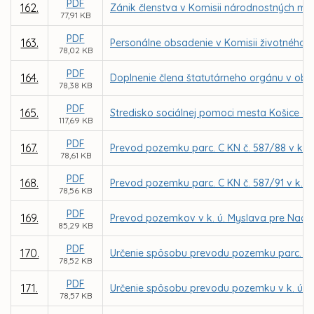
PDF
162.
Zánik členstva v Komisii národnostných me
77,91 KB
PDF
163.
Personálne obsadenie v Komisii životného p
78,02 KB
PDF
164.
Doplnenie člena štatutárneho orgánu v obc
78,38 KB
PDF
165.
Stredisko sociálnej pomoci mesta Košice –
117,69 KB
PDF
167.
Prevod pozemku parc. C KN č. 587/88 v k. 
78,61 KB
PDF
168.
Prevod pozemku parc. C KN č. 587/91 v k. 
78,56 KB
PDF
169.
Prevod pozemkov v k. ú. Myslava pre Nade
85,29 KB
PDF
170.
Určenie spôsobu prevodu pozemku parc. C K
78,52 KB
PDF
171.
Určenie spôsobu prevodu pozemku v k. ú. T
78,57 KB