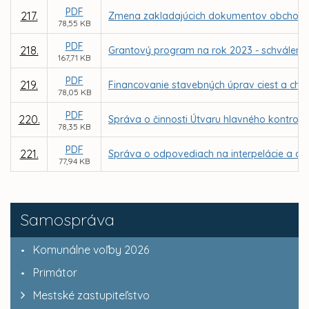
PDF
217.
Zmena zakladajúcich dokumentov obchodnej
78,55 KB
PDF
218.
Grantový program na rok 2023 - schválenie
167,71 KB
PDF
219.
Financovanie stavebných úprav ciest a cho
78,05 KB
PDF
220.
Správa o činnosti Útvaru hlavného kontrol
78,35 KB
PDF
221.
Správa o odpovediach na interpelácie a dop
77,94 KB
Samospráva
Komunálne voľby 2026
Primátor
Mestské zastupiteľstvo