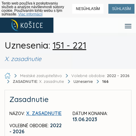
Tento web používa k poskytovaniu
služieb a analýze návštevnosti súbory
NESÚHLASÍM
SÚHLASÍM
cookie. Používaním tohto webu s tým
súhlasíte.
Viac informácií
Uznesenia:
151 - 221
X. zasadnutie
Mestské zastupiteľstvo
Volebné obdobie:
2022 - 2026
ZASADNUTIE:
X. zasadnutie
Uznesenie
166
Zasadnutie
X. ZASADNUTIE
NÁZOV:
DÁTUM KONANIA:
13.06.2023
2022
VOLEBNÉ OBDOBIE:
- 2026