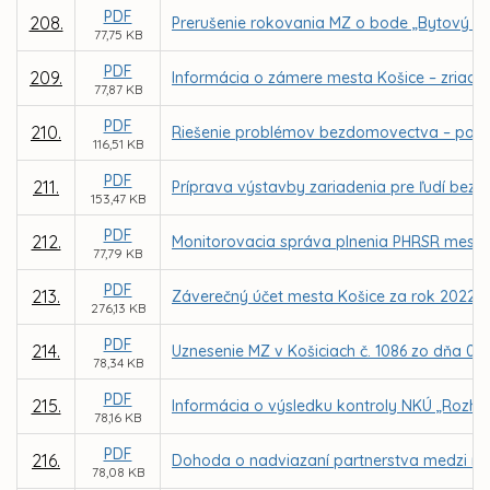
PDF
208.
Prerušenie rokovania MZ o bode „Bytový f
77,75 KB
PDF
209.
Informácia o zámere mesta Košice – zriade
77,87 KB
PDF
210.
Riešenie problémov bezdomovectva – poza
116,51 KB
PDF
211.
Príprava výstavby zariadenia pre ľudí be
153,47 KB
PDF
212.
Monitorovacia správa plnenia PHRSR mesta K
77,79 KB
PDF
213.
Záverečný účet mesta Košice za rok 2022
276,13 KB
PDF
214.
Uznesenie MZ v Košiciach č. 1086 zo dňa 0
78,34 KB
PDF
215.
Informácia o výsledku kontroly NKÚ „Rozhod
78,16 KB
PDF
216.
Dohoda o nadviazaní partnerstva medzi me
78,08 KB