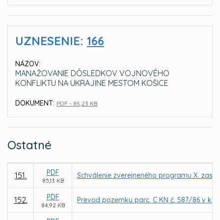
UZNESENIE:
166
NÁZOV:
MANAŽOVANIE DÔSLEDKOV VOJNOVÉHO
KONFLIKTU NA UKRAJINE MESTOM KOŠICE
DOKUMENT:
PDF - 85,23 KB
Ostatné
PDF
151.
Schválenie zverejneného programu X. zasad
85,13 KB
PDF
152.
Prevod pozemku parc. C KN č. 587/86 v k. 
84,92 KB