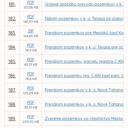
PDF
181.
Určenie spôsobu prevodu pozemkov v k. ú. 
137,38 KB
PDF
182.
Nájom pozemkov v k. ú. Terasa za účelom m
145,97 KB
ZIP
183.
Prenájom pozemkov pre Mestskú časť Košice
164,65 KB
PDF
184.
Prenájom pozemkov v k. ú. Terasa pre účely
78,9 KB
PDF
185.
Prenájom pozemku, parcely registra C KN č.
85,31 KB
PDF
186.
Prenájom pozemku reg. C-KN časť parc. č. 2
78,6 KB
PDF
187.
Prenájom pozemkov v k. ú. Nové Ťahanovce
125,05 KB
PDF
188.
Prenájom pozemkov v k. ú. Nové Ťahanovce z
85,31 KB
PDF
189.
Zverenie pozemkov vo vlastníctve Mesta Ko
203,92 KB