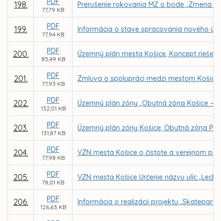
PDF
198.
Prerušenie rokovania MZ o bode „Zmena Št
77,79 KB
PDF
199.
Informácia o stave spracovania nového úz
77,94 KB
PDF
200.
Územný plán mesta Košice, Koncept riešeni
85,49 KB
PDF
201.
Zmluva o spolupráci medzi mestom Košice, Mo
77,93 KB
PDF
202.
Územný plán zóny „Obytná zóna Košice – Gi
132,01 KB
PDF
203.
Územný plán zóny Košice, Obytná zóna Poľo
131,87 KB
PDF
204.
VZN mesta Košice o čistote a verejnom por
77,98 KB
PDF
205.
VZN mesta Košice Určenie názvu ulíc „Lechk
78,01 KB
PDF
206.
Informácia o realizácii projektu „Skatepar
126,63 KB