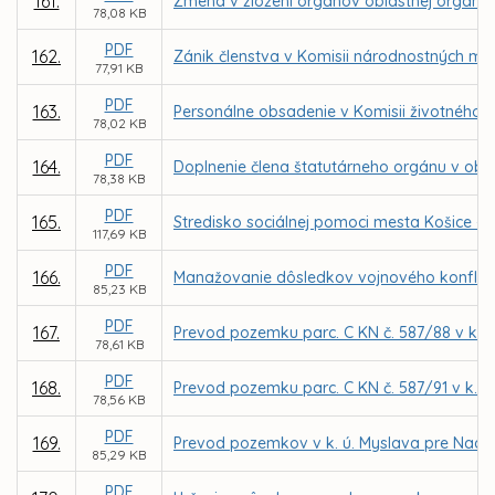
161.
Zmena v zložení orgánov oblastnej organizá
78,08 KB
PDF
162.
Zánik členstva v Komisii národnostných me
77,91 KB
PDF
163.
Personálne obsadenie v Komisii životného p
78,02 KB
PDF
164.
Doplnenie člena štatutárneho orgánu v obc
78,38 KB
PDF
165.
Stredisko sociálnej pomoci mesta Košice –
117,69 KB
PDF
166.
Manažovanie dôsledkov vojnového konflikt
85,23 KB
PDF
167.
Prevod pozemku parc. C KN č. 587/88 v k. 
78,61 KB
PDF
168.
Prevod pozemku parc. C KN č. 587/91 v k. 
78,56 KB
PDF
169.
Prevod pozemkov v k. ú. Myslava pre Nade
85,29 KB
PDF