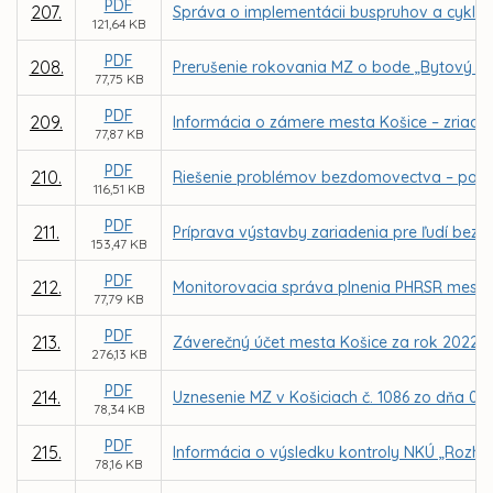
PDF
207.
Správa o implementácii buspruhov a cyklo
121,64 KB
PDF
208.
Prerušenie rokovania MZ o bode „Bytový f
77,75 KB
PDF
209.
Informácia o zámere mesta Košice – zriade
77,87 KB
PDF
210.
Riešenie problémov bezdomovectva – poza
116,51 KB
PDF
211.
Príprava výstavby zariadenia pre ľudí be
153,47 KB
PDF
212.
Monitorovacia správa plnenia PHRSR mesta K
77,79 KB
PDF
213.
Záverečný účet mesta Košice za rok 2022
276,13 KB
PDF
214.
Uznesenie MZ v Košiciach č. 1086 zo dňa 0
78,34 KB
PDF
215.
Informácia o výsledku kontroly NKÚ „Rozhod
78,16 KB