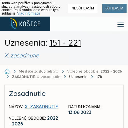
Tento web používa k poskytovaniu
služieb a analýze návštevnosti súbory
NESÚHLASÍM
SÚHLASÍM
cookie. Používaním tohto webu s tým
súhlasíte.
Viac informácií
Uznesenia:
151 - 221
X. zasadnutie
Mestské zastupiteľstvo
Volebné obdobie:
2022 - 2026
ZASADNUTIE:
X. zasadnutie
Uznesenie
178
Zasadnutie
X. ZASADNUTIE
NÁZOV:
DÁTUM KONANIA:
13.06.2023
2022
VOLEBNÉ OBDOBIE:
- 2026