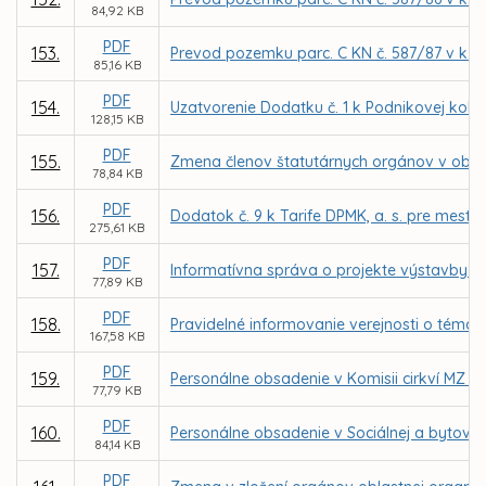
84,92 KB
PDF
153.
Prevod pozemku parc. C KN č. 587/87 v k. 
85,16 KB
PDF
154.
Uzatvorenie Dodatku č. 1 k Podnikovej kol
128,15 KB
PDF
155.
Zmena členov štatutárnych orgánov v obch
78,84 KB
PDF
156.
Dodatok č. 9 k Tarife DPMK, a. s. pre mest
275,61 KB
PDF
157.
Informatívna správa o projekte výstavby 
77,89 KB
PDF
158.
Pravidelné informovanie verejnosti o téma
167,58 KB
PDF
159.
Personálne obsadenie v Komisii cirkví MZ v 
77,79 KB
PDF
160.
Personálne obsadenie v Sociálnej a bytovej
84,14 KB
PDF