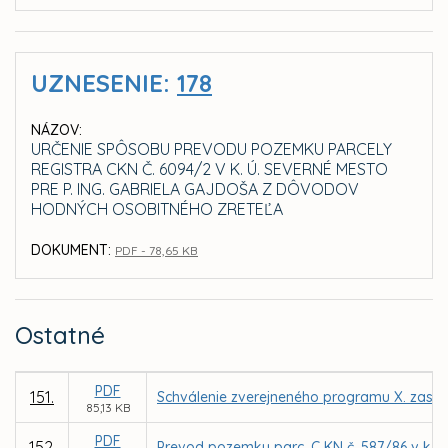
UZNESENIE:
178
NÁZOV:
URČENIE SPÔSOBU PREVODU POZEMKU PARCELY
REGISTRA CKN Č. 6094/2 V K. Ú. SEVERNÉ MESTO
PRE P. ING. GABRIELA GAJDOŠA Z DÔVODOV
HODNÝCH OSOBITNÉHO ZRETEĽA
DOKUMENT:
PDF - 78,65 KB
Ostatné
PDF
151.
Schválenie zverejneného programu X. zasad
85,13 KB
PDF
152.
Prevod pozemku parc. C KN č. 587/86 v k. 