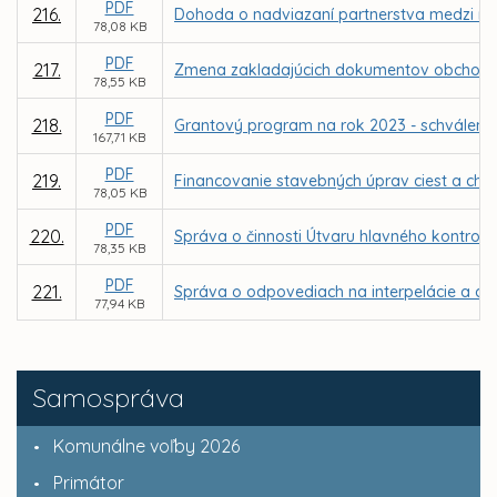
PDF
216.
Dohoda o nadviazaní partnerstva medzi me
78,08 KB
PDF
217.
Zmena zakladajúcich dokumentov obchodnej
78,55 KB
PDF
218.
Grantový program na rok 2023 - schválenie
167,71 KB
PDF
219.
Financovanie stavebných úprav ciest a cho
78,05 KB
PDF
220.
Správa o činnosti Útvaru hlavného kontrol
78,35 KB
PDF
221.
Správa o odpovediach na interpelácie a dop
77,94 KB
Samospráva
Komunálne voľby 2026
Primátor