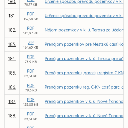
180.
Určenie spôsobu prevodu pozemkov v k. ú. 
78,77 KB
PDF
181.
Určenie spôsobu prevodu pozemkov v k. ú. 
137,38 KB
PDF
182.
Nájom pozemkov v k. ú. Terasa za účelom m
145,97 KB
ZIP
183.
Prenájom pozemkov pre Mestskú časť Košice
164,65 KB
PDF
184.
Prenájom pozemkov v k. ú. Terasa pre účely
78,9 KB
PDF
185.
Prenájom pozemku, parcely registra C KN č.
85,31 KB
PDF
186.
Prenájom pozemku reg. C-KN časť parc. č. 2
78,6 KB
PDF
187.
Prenájom pozemkov v k. ú. Nové Ťahanovce
125,05 KB
PDF
188.
Prenájom pozemkov v k. ú. Nové Ťahanovce z
85,31 KB