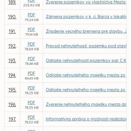
PDF
189.
Zverenie pozemkov vo vlastníctve Mesta Ko
203,92 KB
PDF
190.
Zámena pozemkov v k. ú. Barca v lokalite 
79,24 KB
PDF
191.
Zriadenie vecného bremena pre stavbu „Zar
79,14 KB
PDF
192.
Prevod nehnuteľností, pozemku pod stavbou 
78,69 KB
PDF
193.
Odňatie nehnuteľností pozemkov par. C KN č
78,48 KB
PDF
194.
Odňatie nehnuteľného majetku mesta zo spr
84,43 KB
PDF
195.
Odňatie nehnuteľného majetku mesta zo spr
78,25 KB
PDF
196.
Zverenie nehnuteľného majetku mesta do spr
78,35 KB
PDF
197.
Informatívna správa o možnosti realizácie
78,52 KB