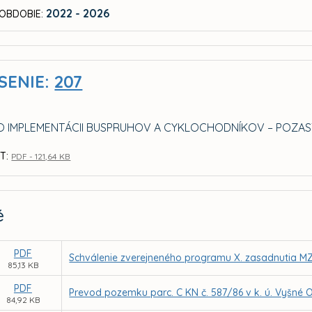
2022 - 2026
OBDOBIE:
SENIE:
207
O IMPLEMENTÁCII BUSPRUHOV A CYKLOCHODNÍKOV – POZA
T:
PDF - 121,64 KB
é
PDF
Schválenie zverejneného programu X. zasadnutia MZ
85,13 KB
PDF
Prevod pozemku parc. C KN č. 587/86 v k. ú. Vyšné
84,92 KB