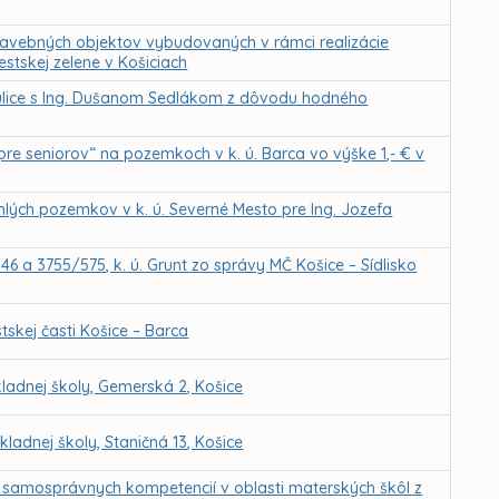
tavebných objektov vybudovaných v rámci realizácie
tskej zelene v Košiciach
 ulice s Ing. Dušanom Sedlákom z dôvodu hodného
re seniorov“ na pozemkoch v k. ú. Barca vo výške 1,- € v
lých pozemkov v k. ú. Severné Mesto pre Ing. Jozefa
6 a 3755/575, k. ú. Grunt zo správy MČ Košice – Sídlisko
skej časti Košice – Barca
adnej školy, Gemerská 2, Košice
adnej školy, Staničná 13, Košice
u samosprávnych kompetencií v oblasti materských škôl z