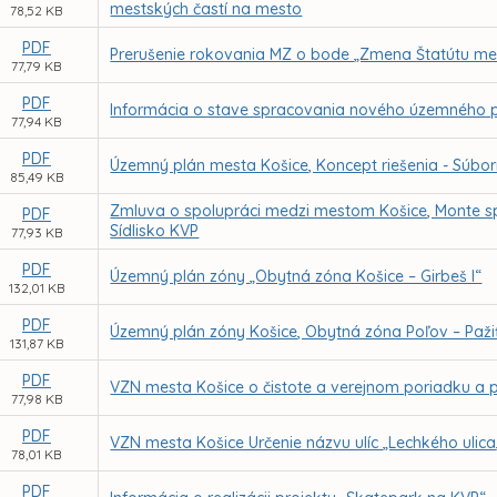
mestských častí na mesto
78,52 KB
PDF
Prerušenie rokovania MZ o bode „Zmena Štatútu me
77,79 KB
PDF
Informácia o stave spracovania nového územného p
77,94 KB
PDF
Územný plán mesta Košice, Koncept riešenia - Súbo
85,49 KB
Zmluva o spolupráci medzi mestom Košice, Monte spol
PDF
Sídlisko KVP
77,93 KB
PDF
Územný plán zóny „Obytná zóna Košice – Girbeš I“
132,01 KB
PDF
Územný plán zóny Košice, Obytná zóna Poľov – Paži
131,87 KB
PDF
VZN mesta Košice o čistote a verejnom poriadku a 
77,98 KB
PDF
VZN mesta Košice Určenie názvu ulíc „Lechkého ulica
78,01 KB
PDF