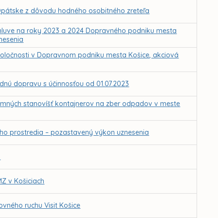
 Opátske z dôvodu hodného osobitného zreteľa
 zmluve na roky 2023 a 2024 Dopravného podniku mesta
nesenia
oločnosti v Dopravnom podniku mesta Košice, akciová
adnú dopravu s účinnosťou od 01.07.2023
emných stanovíšť kontajnerov na zber odpadov v meste
ého prostredia – pozastavený výkon uznesenia
h
MZ v Košiciach
ovného ruchu Visit Košice