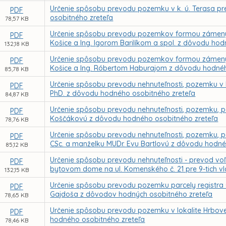
Určenie spôsobu prevodu pozemku v k. ú. Terasa pr
PDF
osobitného zreteľa
78,57 KB
Určenie spôsobu prevodu pozemkov formou zámeny
PDF
Košice a Ing. Igorom Barilíkom a spol. z dôvodu ho
132,18 KB
Určenie spôsobu prevodu pozemkov formou zámeny
PDF
Košice a Ing. Róbertom Haburajom z dôvodu hodnéh
85,78 KB
Určenie spôsobu prevodu nehnuteľnosti, pozemku v k.
PDF
PhD. z dôvodu hodného osobitného zreteľa
84,87 KB
Určenie spôsobu prevodu nehnuteľnosti, pozemku, par
PDF
Koščákovú z dôvodu hodného osobitného zreteľa
78,76 KB
Určenie spôsobu prevodu nehnuteľnosti, pozemku, parc
PDF
CSc. a manželku MUDr. Evu Bartlovú z dôvodu hodné
85,12 KB
Určenie spôsobu prevodu nehnuteľnosti - prevod voľ
PDF
bytovom dome na ul. Komenského č. 21 pre 9-tich v
132,15 KB
Určenie spôsobu prevodu pozemku parcely registra CK
PDF
Gajdoša z dôvodov hodných osobitného zreteľa
78,65 KB
Určenie spôsobu prevodu pozemku v lokalite Hrbovej 
PDF
hodného osobitného zreteľa
78,46 KB