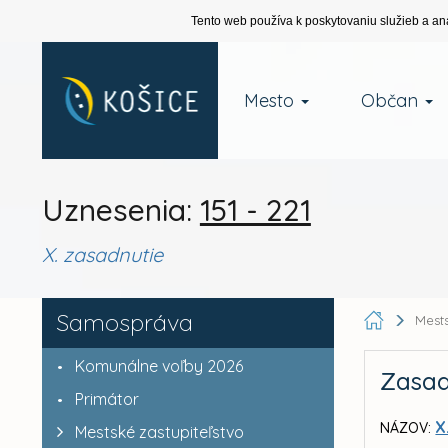
Tento web používa k poskytovaniu služieb a an
Mesto
Občan
Uznesenia:
151 - 221
X. zasadnutie
Samospráva
Mests
Komunálne voľby 2026
Zasad
Primátor
X
NÁZOV:
Mestské zastupiteľstvo