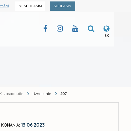
rmácií
NESÚHLASÍM
SÚHLASÍM
SK
X. zasadnutie
Uznesenie
207
13.06.2023
 KONANIA: