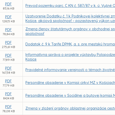
PDF
Prevod pozemku parc. C KN č. 587/87 v k. ú. Vyšné
85,16 KB
Uzatvorenie Dodatku č. 1 k Podnikovej kolektívnej
PDF
Košice, akciová spoločnosť – pozastavený výkon uz
128,15 KB
Zmena členov štatutárnych orgánov v obchodnej sp
PDF
spoločnosť
78,84 KB
PDF
Dodatok č. 9 k Tarife DPMK, a. s. pre mestskú hrom
275,61 KB
Informatívna správa o projekte výstavby Polopodz
PDF
Košice
77,89 KB
PDF
Pravidelné informovanie verejnosti o témach životn
167,58 KB
PDF
Personálne obsadenie v Komisii cirkví MZ v Košiciac
77,79 KB
PDF
Personálne obsadenie v Sociálnej a bytovej komisii 
84,14 KB
PDF
Zmena v zložení orgánov oblastnej organizácie cest
78,08 KB