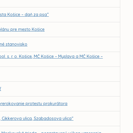
sta Košice – daň za psa“
lánu pre mesto Košice
rné stanovisko
. s. r. o. Košice, MČ Košice – Myslava a MČ Košice –
ť
prerokovanie protestu prokurátora
, Cikkerova ulica, Szabadosova ulica“