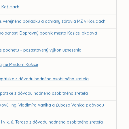
 Košiciach
a, verejného poriadku a ochrany zdravia MZ v Košiciach
poločnosti Dopravný podnik mesta Košice, akciová
nie podnetu – pozastavený výkon uznesenia
ajine Mestom Košice
 Opátske z dôvodu hodného osobitného zreteľa
 Opátske z dôvodu hodného osobitného zreteľa
ovú, Ing. Vladimíra Vanika a Ľuboša Vanika z dôvodu
1 v k. ú. Terasa z dôvodu hodného osobitného zreteľa