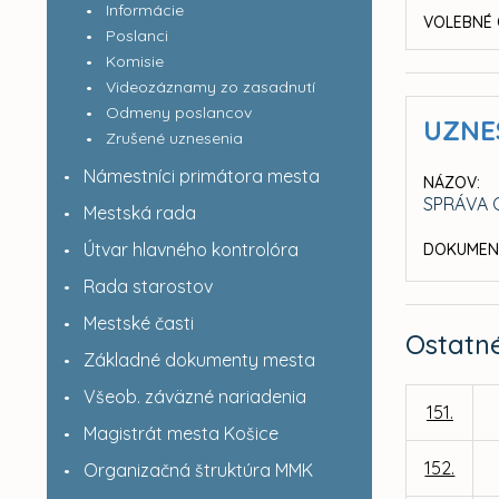
Informácie
VOLEBNÉ 
Poslanci
Komisie
Videozáznamy zo zasadnutí
Odmeny poslancov
UZNE
Zrušené uznesenia
Námestníci primátora mesta
NÁZOV:
SPRÁVA 
Mestská rada
Útvar hlavného kontrolóra
DOKUMEN
Rada starostov
Mestské časti
Ostatn
Základné dokumenty mesta
Všeob. záväzné nariadenia
151.
Magistrát mesta Košice
152.
Organizačná štruktúra MMK