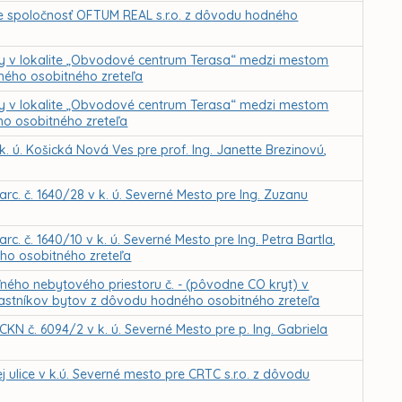
e spoločnosť OFTUM REAL s.r.o. z dôvodu hodného
 v lokalite „Obvodové centrum Terasa“ medzi mestom
dného osobitného zreteľa
 v lokalite „Obvodové centrum Terasa“ medzi mestom
o osobitného zreteľa
 ú. Košická Nová Ves pre prof. Ing. Janette Brezinovú,
c. č. 1640/28 v k. ú. Severné Mesto pre Ing. Zuzanu
. č. 1640/10 v k. ú. Severné Mesto pre Ing. Petra Bartla,
ho osobitného zreteľa
ného nebytového priestoru č. - (pôvodne CO kryt) v
lastníkov bytov z dôvodu hodného osobitného zreteľa
N č. 6094/2 v k. ú. Severné Mesto pre p. Ing. Gabriela
ulice v k.ú. Severné mesto pre CRTC s.r.o. z dôvodu