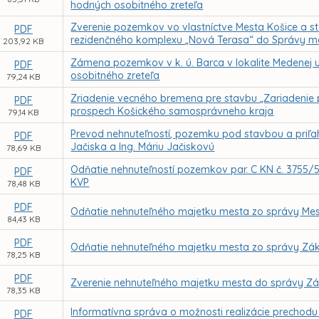
hodných osobitného zreteľa
Zverenie pozemkov vo vlastníctve Mesta Košice a s
PDF
rezidenčného komplexu „Nová Terasa“ do Správy mes
203,92 KB
Zámena pozemkov v k. ú. Barca v lokalite Medenej
PDF
osobitného zreteľa
79,24 KB
Zriadenie vecného bremena pre stavbu „Zariadenie p
PDF
prospech Košického samosprávneho kraja
79,14 KB
Prevod nehnuteľností, pozemku pod stavbou a priľah
PDF
Jačiska a Ing. Máriu Jačiskovú
78,69 KB
Odňatie nehnuteľností pozemkov par. C KN č. 3755/54
PDF
KVP
78,48 KB
PDF
Odňatie nehnuteľného majetku mesta zo správy Mest
84,43 KB
PDF
Odňatie nehnuteľného majetku mesta zo správy Zákl
78,25 KB
PDF
Zverenie nehnuteľného majetku mesta do správy Zákl
78,35 KB
Informatívna správa o možnosti realizácie prechod
PDF