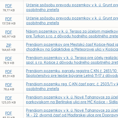
Určenie spôsobu prevodu pozemkov v k. ú. Grunt p
PDF
osobitného zreteľa
78,77 KB
Určenie spôsobu prevodu pozemkov v k. ú. Grunt p
PDF
osobitného zreteľa
137,38 KB
Nájom pozemkov v k. ú. Terasa za účelom majetkovo
PDF
pre Turkon s.r.o. z dôvodu hodného osobitného zrete
145,97 KB
Prenájom pozemkov pre Mestskú časť Košice-Nad ja
ZIP
chodníkov na Galaktickej a Meteorovej ulici v Koši
164,65 KB
Prenájom pozemkov v k. ú. Terasa pre účely realizá
PDF
spol. s r.o. Košice z dôvodu hodného osobitného zre
78,9 KB
Prenájom pozemku, parcely registra C KN č. 2651/10 
PDF
Spoločenstvo pre lepšie bývanie Letná 11-17 z dôvo
85,31 KB
Prenájom pozemku reg. C-KN časť parc. č. 2503/1 v 
PDF
osobitného zreteľa
78,6 KB
Prenájom pozemkov v k. ú. Nové Ťahanovce za úč
PDF
parkoviskom na Berlínskej ulici pre MČ Košice – Sí
125,05 KB
Prenájom pozemkov v k. ú. Nové Ťahanovce za účelom
PDF
14 – 22, dvorná časť od Maďarskej ulice pre Doprav
85,31 KB