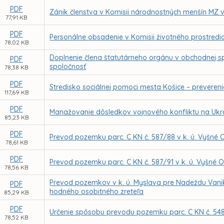
PDF
Zánik členstva v Komisii národnostných menšín MZ v
77,91 KB
PDF
Personálne obsadenie v Komisii životného prostredi
78,02 KB
Doplnenie člena štatutárneho orgánu v obchodnej s
PDF
spoločnosť
78,38 KB
PDF
Stredisko sociálnej pomoci mesta Košice – prevere
117,69 KB
PDF
Manažovanie dôsledkov vojnového konfliktu na Ukr
85,23 KB
PDF
Prevod pozemku parc. C KN č. 587/88 v k. ú. Vyšné
78,61 KB
PDF
Prevod pozemku parc. C KN č. 587/91 v k. ú. Vyšné
78,56 KB
Prevod pozemkov v k. ú. Myslava pre Nadeždu Vanik
PDF
hodného osobitného zreteľa
85,29 KB
PDF
Určenie spôsobu prevodu pozemku parc. C KN č. 548
78,52 KB