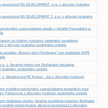
re spoločnosť RG DEVELOPMENT, s.r.o. z dôvodu hodného
re spoločnosť RG DEVELOPMENT 2, s.r.o. z dôvodu hodného
právneho vysporiadania areálu v lokalite Popradská ul.
ľa
zerom za účelom výstavby verejného osvetlenia
ciach z dôvodu hodného osobitného zreteľa
cie projektu „Bytový dom Floriánska“ pre žiadateľa HOPE
teľa
v k. ú. Severné mesto pre Občianske združenie:
du hodného osobitného zreteľa
k. ú. Skladná pre MČ Košice - Juh z dôvodov hodných
elom majetkovoprávneho vysporiadania pozemkov pod
dlisko Ťahanovce z dôvodov hodných osobitného zreteľa
 realizácie stavby: Verejné osvetlenie priestoru Berlínska
ný podnik mesta Košice, akciová spoločnosť z dôvodov