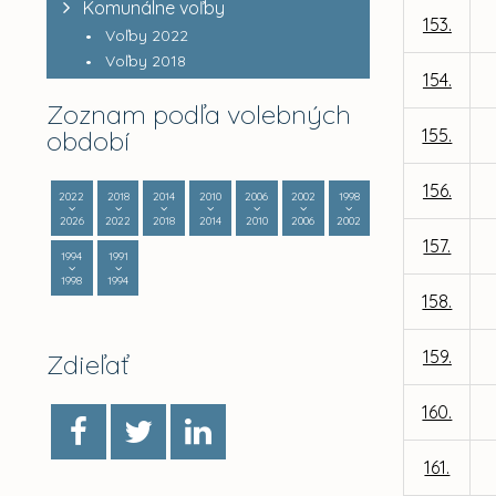
Komunálne voľby
153.
Voľby 2022
Voľby 2018
154.
Zoznam podľa volebných
období
155.
156.
2022
2018
2014
2010
2006
2002
1998
2026
2022
2018
2014
2010
2006
2002
157.
1994
1991
1998
1994
158.
159.
Zdieľať
160.
161.