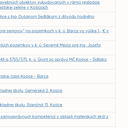
tavebných objektov vybudovaných v rámci realizácie
tskej zelene v Košiciach
 ulice s Ing. Dušanom Sedlákom z dôvodu hodného
re seniorov“ na pozemkoch v k. ú. Barca vo výške 1,- € v
lých pozemkov v k. ú. Severné Mesto pre Ing. Jozefa
6 a 3755/575, k. ú. Grunt zo správy MČ Košice – Sídlisko
skej časti Košice – Barca
adnej školy, Gemerská 2, Košice
adnej školy, Staničná 13, Košice
u samosprávnych kompetencií v oblasti materských škôl z