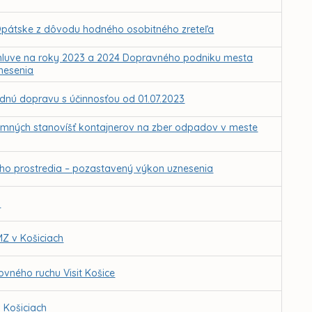
 Opátske z dôvodu hodného osobitného zreteľa
 zmluve na roky 2023 a 2024 Dopravného podniku mesta
nesenia
adnú dopravu s účinnosťou od 01.07.2023
emných stanovíšť kontajnerov na zber odpadov v meste
ého prostredia – pozastavený výkon uznesenia
h
MZ v Košiciach
ovného ruchu Visit Košice
 Košiciach