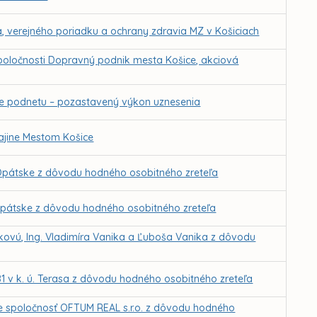
a, verejného poriadku a ochrany zdravia MZ v Košiciach
poločnosti Dopravný podnik mesta Košice, akciová
nie podnetu – pozastavený výkon uznesenia
ajine Mestom Košice
 Opátske z dôvodu hodného osobitného zreteľa
 Opátske z dôvodu hodného osobitného zreteľa
ovú, Ing. Vladimíra Vanika a Ľuboša Vanika z dôvodu
1 v k. ú. Terasa z dôvodu hodného osobitného zreteľa
e spoločnosť OFTUM REAL s.r.o. z dôvodu hodného