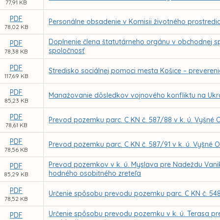
77,91 KB
PDF
Personálne obsadenie v Komisii životného prostredi
78,02 KB
Doplnenie člena štatutárneho orgánu v obchodnej s
PDF
spoločnosť
78,38 KB
PDF
Stredisko sociálnej pomoci mesta Košice – prevere
117,69 KB
PDF
Manažovanie dôsledkov vojnového konfliktu na Ukr
85,23 KB
PDF
Prevod pozemku parc. C KN č. 587/88 v k. ú. Vyšné
78,61 KB
PDF
Prevod pozemku parc. C KN č. 587/91 v k. ú. Vyšné
78,56 KB
Prevod pozemkov v k. ú. Myslava pre Nadeždu Vanik
PDF
hodného osobitného zreteľa
85,29 KB
PDF
Určenie spôsobu prevodu pozemku parc. C KN č. 548
78,52 KB
Určenie spôsobu prevodu pozemku v k. ú. Terasa pr
PDF