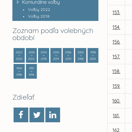
Komunálne voľby
Voľby 2022
153.
Voľby 2018
154.
Zoznam podľa volebných
období
156.
2022
2018
2014
2010
2006
2002
1998
157.
2026
2022
2018
2014
2010
2006
2002
1994
1991
158.
1998
1994
159.
Zdieľať
160.
161.
162.