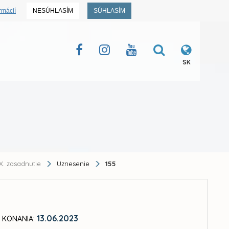
rmácií
NESÚHLASÍM
SÚHLASÍM
SK
X. zasadnutie
Uznesenie
155
13.06.2023
 KONANIA: