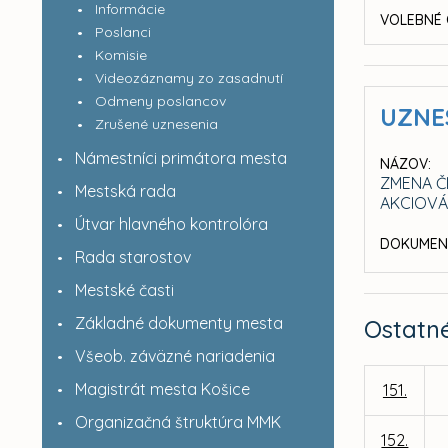
Informácie
VOLEBNÉ 
Poslanci
Komisie
Videozáznamy zo zasadnutí
Odmeny poslancov
UZNE
Zrušené uznesenia
Námestníci primátora mesta
NÁZOV:
ZMENA Č
Mestská rada
AKCIOV
Útvar hlavného kontrolóra
DOKUMEN
Rada starostov
Mestské časti
Základné dokumenty mesta
Ostatn
Všeob. záväzné nariadenia
Magistrát mesta Košice
151.
Organizačná štruktúra MMK
152.