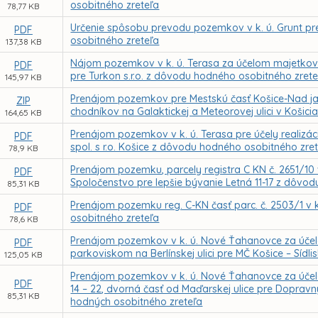
osobitného zreteľa
78,77 KB
Určenie spôsobu prevodu pozemkov v k. ú. Grunt p
PDF
osobitného zreteľa
137,38 KB
Nájom pozemkov v k. ú. Terasa za účelom majetkovo
PDF
pre Turkon s.r.o. z dôvodu hodného osobitného zrete
145,97 KB
Prenájom pozemkov pre Mestskú časť Košice-Nad ja
ZIP
chodníkov na Galaktickej a Meteorovej ulici v Koši
164,65 KB
Prenájom pozemkov v k. ú. Terasa pre účely realizá
PDF
spol. s r.o. Košice z dôvodu hodného osobitného zre
78,9 KB
Prenájom pozemku, parcely registra C KN č. 2651/10 
PDF
Spoločenstvo pre lepšie bývanie Letná 11-17 z dôvo
85,31 KB
Prenájom pozemku reg. C-KN časť parc. č. 2503/1 v 
PDF
osobitného zreteľa
78,6 KB
Prenájom pozemkov v k. ú. Nové Ťahanovce za úč
PDF
parkoviskom na Berlínskej ulici pre MČ Košice – Sí
125,05 KB
Prenájom pozemkov v k. ú. Nové Ťahanovce za účelom
PDF
14 – 22, dvorná časť od Maďarskej ulice pre Doprav
85,31 KB
hodných osobitného zreteľa