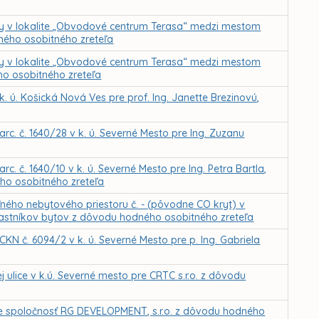
 v lokalite „Obvodové centrum Terasa“ medzi mestom
dného osobitného zreteľa
 v lokalite „Obvodové centrum Terasa“ medzi mestom
o osobitného zreteľa
 ú. Košická Nová Ves pre prof. Ing. Janette Brezinovú,
c. č. 1640/28 v k. ú. Severné Mesto pre Ing. Zuzanu
. č. 1640/10 v k. ú. Severné Mesto pre Ing. Petra Bartla,
ho osobitného zreteľa
ného nebytového priestoru č. - (pôvodne CO kryt) v
lastníkov bytov z dôvodu hodného osobitného zreteľa
N č. 6094/2 v k. ú. Severné Mesto pre p. Ing. Gabriela
ulice v k.ú. Severné mesto pre CRTC s.r.o. z dôvodu
re spoločnosť RG DEVELOPMENT, s.r.o. z dôvodu hodného