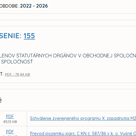
2022 - 2026
OBDOBIE:
SENIE:
155
LENOV ŠTATUTÁRNYCH ORGÁNOV V OBCHODNEJ SPOLOČNOS
Á SPOLOČNOSŤ
T:
PDF - 78,84 KB
é
PDF
Schválenie zverejneného programu X. zasadnutia MZ
85,13 KB
PDF
Prevod pozemku parc. C KN č. 587/86 v k. ú. Vyšné