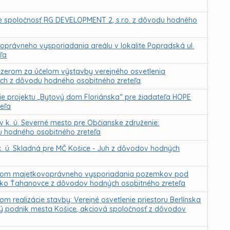
re spoločnosť RG DEVELOPMENT 2, s.r.o. z dôvodu hodného
právneho vysporiadania areálu v lokalite Popradská ul.
ľa
zerom za účelom výstavby verejného osvetlenia
ciach z dôvodu hodného osobitného zreteľa
cie projektu „Bytový dom Floriánska“ pre žiadateľa HOPE
teľa
v k. ú. Severné mesto pre Občianske združenie:
du hodného osobitného zreteľa
k. ú. Skladná pre MČ Košice - Juh z dôvodov hodných
elom majetkovoprávneho vysporiadania pozemkov pod
dlisko Ťahanovce z dôvodov hodných osobitného zreteľa
 realizácie stavby: Verejné osvetlenie priestoru Berlínska
ný podnik mesta Košice, akciová spoločnosť z dôvodov