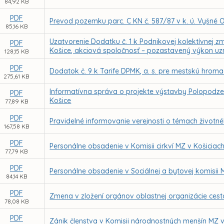
84,92 KB
PDF
Prevod pozemku parc. C KN č. 587/87 v k. ú. Vyšné
85,16 KB
Uzatvorenie Dodatku č. 1 k Podnikovej kolektívnej
PDF
Košice, akciová spoločnosť – pozastavený výkon uz
128,15 KB
PDF
Dodatok č. 9 k Tarife DPMK, a. s. pre mestskú hrom
275,61 KB
Informatívna správa o projekte výstavby Polopodz
PDF
Košice
77,89 KB
PDF
Pravidelné informovanie verejnosti o témach životn
167,58 KB
PDF
Personálne obsadenie v Komisii cirkví MZ v Košiciac
77,79 KB
PDF
Personálne obsadenie v Sociálnej a bytovej komisii 
84,14 KB
PDF
Zmena v zložení orgánov oblastnej organizácie cest
78,08 KB
PDF
Zánik členstva v Komisii národnostných menšín MZ v