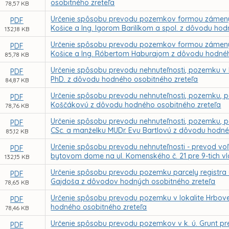
osobitného zreteľa
78,57 KB
Určenie spôsobu prevodu pozemkov formou zámeny
PDF
Košice a Ing. Igorom Barilíkom a spol. z dôvodu ho
132,18 KB
Určenie spôsobu prevodu pozemkov formou zámeny
PDF
Košice a Ing. Róbertom Haburajom z dôvodu hodnéh
85,78 KB
Určenie spôsobu prevodu nehnuteľnosti, pozemku v k.
PDF
PhD. z dôvodu hodného osobitného zreteľa
84,87 KB
Určenie spôsobu prevodu nehnuteľnosti, pozemku, par
PDF
Koščákovú z dôvodu hodného osobitného zreteľa
78,76 KB
Určenie spôsobu prevodu nehnuteľnosti, pozemku, parc
PDF
CSc. a manželku MUDr. Evu Bartlovú z dôvodu hodné
85,12 KB
Určenie spôsobu prevodu nehnuteľnosti - prevod voľ
PDF
bytovom dome na ul. Komenského č. 21 pre 9-tich v
132,15 KB
Určenie spôsobu prevodu pozemku parcely registra CK
PDF
Gajdoša z dôvodov hodných osobitného zreteľa
78,65 KB
Určenie spôsobu prevodu pozemku v lokalite Hrbovej 
PDF
hodného osobitného zreteľa
78,46 KB
Určenie spôsobu prevodu pozemkov v k. ú. Grunt p
PDF