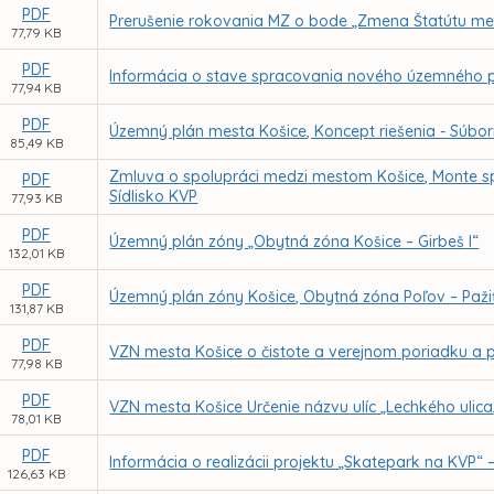
PDF
Prerušenie rokovania MZ o bode „Zmena Štatútu me
77,79 KB
PDF
Informácia o stave spracovania nového územného p
77,94 KB
PDF
Územný plán mesta Košice, Koncept riešenia - Súbo
85,49 KB
Zmluva o spolupráci medzi mestom Košice, Monte spol
PDF
Sídlisko KVP
77,93 KB
PDF
Územný plán zóny „Obytná zóna Košice – Girbeš I“
132,01 KB
PDF
Územný plán zóny Košice, Obytná zóna Poľov – Paži
131,87 KB
PDF
VZN mesta Košice o čistote a verejnom poriadku a 
77,98 KB
PDF
VZN mesta Košice Určenie názvu ulíc „Lechkého ulica
78,01 KB
PDF
Informácia o realizácii projektu „Skatepark na KVP
126,63 KB