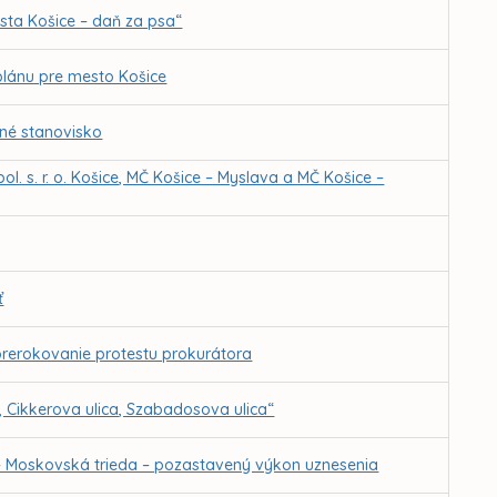
sta Košice – daň za psa“
lánu pre mesto Košice
rné stanovisko
. s. r. o. Košice, MČ Košice – Myslava a MČ Košice –
ť
prerokovanie protestu prokurátora
, Cikkerova ulica, Szabadosova ulica“
“ – Moskovská trieda – pozastavený výkon uznesenia