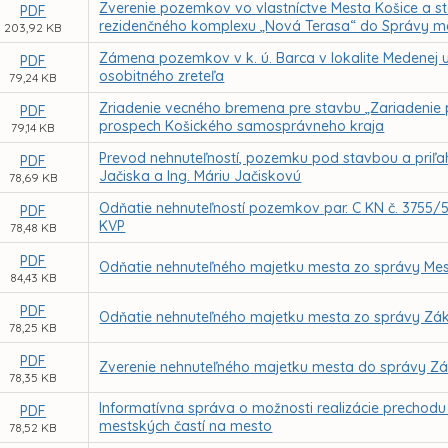
Zverenie pozemkov vo vlastníctve Mesta Košice a s
PDF
rezidenčného komplexu „Nová Terasa“ do Správy mes
203,92 KB
Zámena pozemkov v k. ú. Barca v lokalite Medenej
PDF
osobitného zreteľa
79,24 KB
Zriadenie vecného bremena pre stavbu „Zariadenie p
PDF
prospech Košického samosprávneho kraja
79,14 KB
Prevod nehnuteľností, pozemku pod stavbou a priľah
PDF
Jačiska a Ing. Máriu Jačiskovú
78,69 KB
Odňatie nehnuteľností pozemkov par. C KN č. 3755/54
PDF
KVP
78,48 KB
PDF
Odňatie nehnuteľného majetku mesta zo správy Mest
84,43 KB
PDF
Odňatie nehnuteľného majetku mesta zo správy Zákl
78,25 KB
PDF
Zverenie nehnuteľného majetku mesta do správy Zákl
78,35 KB
Informatívna správa o možnosti realizácie prechod
PDF
mestských častí na mesto
78,52 KB