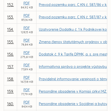
PDF
152.
Prevod pozemku parc. C KN č. 587/86 v k. 
84,92 KB
PDF
153.
Prevod pozemku parc. C KN č. 587/87 v k. 
85,16 KB
PDF
154.
Uzatvorenie Dodatku č. 1 k Podnikovej kol
128,15 KB
PDF
155.
Zmena členov štatutárnych orgánov v obch
78,84 KB
PDF
156.
Dodatok č. 9 k Tarife DPMK, a. s. pre mest
275,61 KB
PDF
157.
Informatívna správa o projekte výstavby 
77,89 KB
PDF
158.
Pravidelné informovanie verejnosti o téma
167,58 KB
PDF
159.
Personálne obsadenie v Komisii cirkví MZ v 
77,79 KB
PDF
160.
Personálne obsadenie v Sociálnej a bytovej
84,14 KB