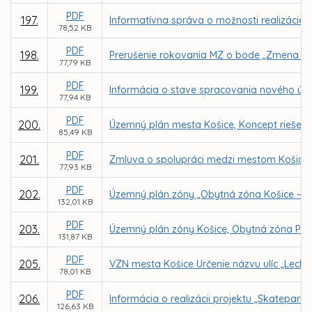
PDF
197.
Informatívna správa o možnosti realizácie
78,52 KB
PDF
198.
Prerušenie rokovania MZ o bode „Zmena Št
77,79 KB
PDF
199.
Informácia o stave spracovania nového úz
77,94 KB
PDF
200.
Územný plán mesta Košice, Koncept riešeni
85,49 KB
PDF
201.
Zmluva o spolupráci medzi mestom Košice, Mo
77,93 KB
PDF
202.
Územný plán zóny „Obytná zóna Košice – Gi
132,01 KB
PDF
203.
Územný plán zóny Košice, Obytná zóna Poľo
131,87 KB
PDF
205.
VZN mesta Košice Určenie názvu ulíc „Lechk
78,01 KB
PDF
206.
Informácia o realizácii projektu „Skatepar
126,63 KB