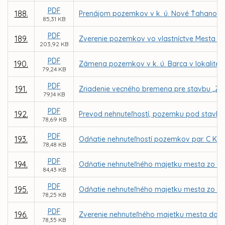
PDF
188.
Prenájom pozemkov v k. ú. Nové Ťahanovce z
85,31 KB
PDF
189.
Zverenie pozemkov vo vlastníctve Mesta Ko
203,92 KB
PDF
190.
Zámena pozemkov v k. ú. Barca v lokalite 
79,24 KB
PDF
191.
Zriadenie vecného bremena pre stavbu „Zar
79,14 KB
PDF
192.
Prevod nehnuteľností, pozemku pod stavbou 
78,69 KB
PDF
193.
Odňatie nehnuteľností pozemkov par. C KN č
78,48 KB
PDF
194.
Odňatie nehnuteľného majetku mesta zo spr
84,43 KB
PDF
195.
Odňatie nehnuteľného majetku mesta zo spr
78,25 KB
PDF
196.
Zverenie nehnuteľného majetku mesta do spr
78,35 KB