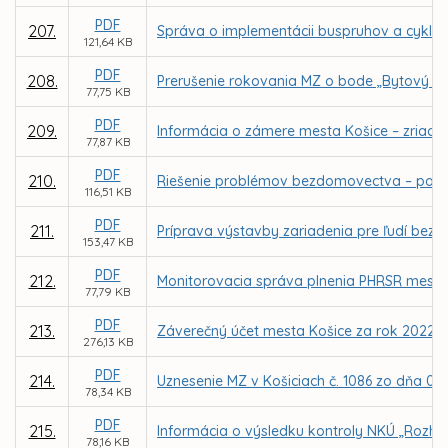
PDF
207.
Správa o implementácii buspruhov a cyklo
121,64 KB
PDF
208.
Prerušenie rokovania MZ o bode „Bytový f
77,75 KB
PDF
209.
Informácia o zámere mesta Košice – zriade
77,87 KB
PDF
210.
Riešenie problémov bezdomovectva – poza
116,51 KB
PDF
211.
Príprava výstavby zariadenia pre ľudí be
153,47 KB
PDF
212.
Monitorovacia správa plnenia PHRSR mesta K
77,79 KB
PDF
213.
Záverečný účet mesta Košice za rok 2022
276,13 KB
PDF
214.
Uznesenie MZ v Košiciach č. 1086 zo dňa 0
78,34 KB
PDF
215.
Informácia o výsledku kontroly NKÚ „Rozhod
78,16 KB