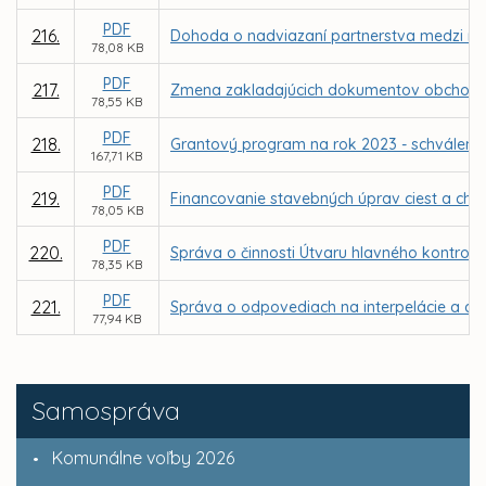
PDF
216.
Dohoda o nadviazaní partnerstva medzi me
78,08 KB
PDF
217.
Zmena zakladajúcich dokumentov obchodnej
78,55 KB
PDF
218.
Grantový program na rok 2023 - schválenie
167,71 KB
PDF
219.
Financovanie stavebných úprav ciest a cho
78,05 KB
PDF
220.
Správa o činnosti Útvaru hlavného kontrol
78,35 KB
PDF
221.
Správa o odpovediach na interpelácie a dop
77,94 KB
Samospráva
Komunálne voľby 2026