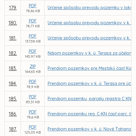
PDF
179.
Určenie spôsobu prevodu pozemku v lokalite
78,46 KB
PDF
180.
Určenie spôsobu prevodu pozemkov v k. ú. 
78,77 KB
PDF
181.
Určenie spôsobu prevodu pozemkov v k. ú. 
137,38 KB
PDF
182.
Nájom pozemkov v k. ú. Terasa za účelom m
145,97 KB
ZIP
183.
Prenájom pozemkov pre Mestskú časť Košice
164,65 KB
PDF
184.
Prenájom pozemkov v k. ú. Terasa pre účely
78,9 KB
PDF
185.
Prenájom pozemku, parcely registra C KN č.
85,31 KB
PDF
186.
Prenájom pozemku reg. C-KN časť parc. č. 2
78,6 KB
PDF
187.
Prenájom pozemkov v k. ú. Nové Ťahanovce
125,05 KB