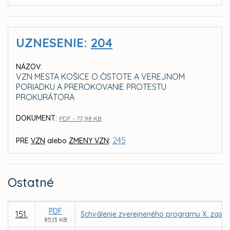
UZNESENIE:
204
NÁZOV:
VZN MESTA KOŠICE O ČISTOTE A VEREJNOM
PORIADKU A PREROKOVANIE PROTESTU
PROKURÁTORA
DOKUMENT:
PDF - 77,98 KB
245
PRE
VZN
alebo
ZMENY VZN
:
Ostatné
PDF
151.
Schválenie zverejneného programu X. zasad
85,13 KB