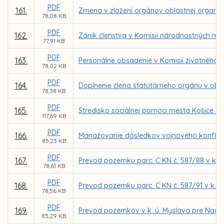
PDF
161.
Zmena v zložení orgánov oblastnej organizá
78,08 KB
PDF
162.
Zánik členstva v Komisii národnostných me
77,91 KB
PDF
163.
Personálne obsadenie v Komisii životného p
78,02 KB
PDF
164.
Doplnenie člena štatutárneho orgánu v obc
78,38 KB
PDF
165.
Stredisko sociálnej pomoci mesta Košice –
117,69 KB
PDF
166.
Manažovanie dôsledkov vojnového konflikt
85,23 KB
PDF
167.
Prevod pozemku parc. C KN č. 587/88 v k. 
78,61 KB
PDF
168.
Prevod pozemku parc. C KN č. 587/91 v k. 
78,56 KB
PDF
169.
Prevod pozemkov v k. ú. Myslava pre Nade
85,29 KB