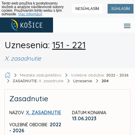
Tento web používa k poskytovaniu
služieb a analýze návštevnosti súbory
NESÚHLASÍM
SÚHLASÍM
cookie. Používaním tohto webu s tým
súhlasíte.
Viac informácií
Uznesenia:
151 - 221
X. zasadnutie
Mestské zastupiteľstvo
Volebné obdobie:
2022 - 2026
ZASADNUTIE:
X. zasadnutie
Uznesenie
204
Zasadnutie
X. ZASADNUTIE
NÁZOV:
DÁTUM KONANIA:
13.06.2023
2022
VOLEBNÉ OBDOBIE:
- 2026