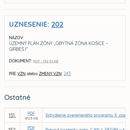
UZNESENIE:
202
NÁZOV:
ÚZEMNÝ PLÁN ZÓNY „OBYTNÁ ZÓNA KOŠICE –
GIRBEŠ I“
DOKUMENT:
PDF - 132,01 KB
243
PRE
VZN
alebo
ZMENY VZN
:
Ostatné
PDF
151.
Schválenie zverejneného programu X. zasad
85,13 KB
PDF
152.
Prevod pozemku parc. C KN č. 587/86 v k. 