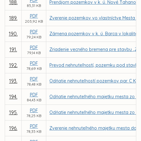
PDF
188.
Prenájom pozemkov v k. ú. Nové Ťahanovce z
85,31 KB
PDF
189.
Zverenie pozemkov vo vlastníctve Mesta Ko
203,92 KB
PDF
190.
Zámena pozemkov v k. ú. Barca v lokalite 
79,24 KB
PDF
191.
Zriadenie vecného bremena pre stavbu „Zar
79,14 KB
PDF
192.
Prevod nehnuteľností, pozemku pod stavbou 
78,69 KB
PDF
193.
Odňatie nehnuteľností pozemkov par. C KN č
78,48 KB
PDF
194.
Odňatie nehnuteľného majetku mesta zo spr
84,43 KB
PDF
195.
Odňatie nehnuteľného majetku mesta zo spr
78,25 KB
PDF
196.
Zverenie nehnuteľného majetku mesta do spr
78,35 KB