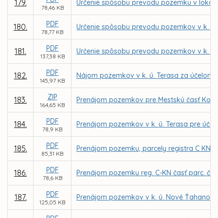
179.
Určenie spôsobu prevodu pozemku v lokalite
78,46 KB
PDF
180.
Určenie spôsobu prevodu pozemkov v k. ú. 
78,77 KB
PDF
181.
Určenie spôsobu prevodu pozemkov v k. ú. 
137,38 KB
PDF
182.
Nájom pozemkov v k. ú. Terasa za účelom m
145,97 KB
ZIP
183.
Prenájom pozemkov pre Mestskú časť Košice
164,65 KB
PDF
184.
Prenájom pozemkov v k. ú. Terasa pre účely
78,9 KB
PDF
185.
Prenájom pozemku, parcely registra C KN č.
85,31 KB
PDF
186.
Prenájom pozemku reg. C-KN časť parc. č. 2
78,6 KB
PDF
187.
Prenájom pozemkov v k. ú. Nové Ťahanovce
125,05 KB