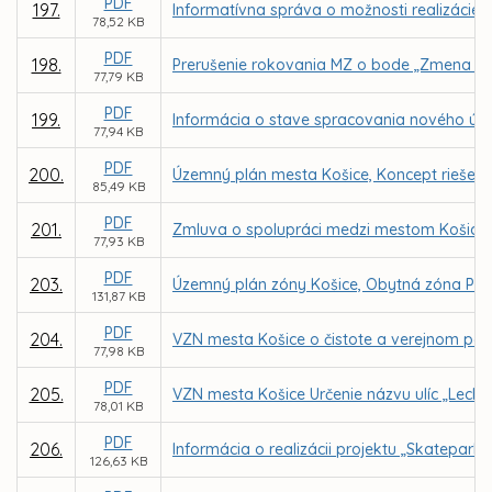
PDF
197.
Informatívna správa o možnosti realizácie
78,52 KB
PDF
198.
Prerušenie rokovania MZ o bode „Zmena Št
77,79 KB
PDF
199.
Informácia o stave spracovania nového úz
77,94 KB
PDF
200.
Územný plán mesta Košice, Koncept riešeni
85,49 KB
PDF
201.
Zmluva o spolupráci medzi mestom Košice, Mo
77,93 KB
PDF
203.
Územný plán zóny Košice, Obytná zóna Poľo
131,87 KB
PDF
204.
VZN mesta Košice o čistote a verejnom por
77,98 KB
PDF
205.
VZN mesta Košice Určenie názvu ulíc „Lechk
78,01 KB
PDF
206.
Informácia o realizácii projektu „Skatepar
126,63 KB