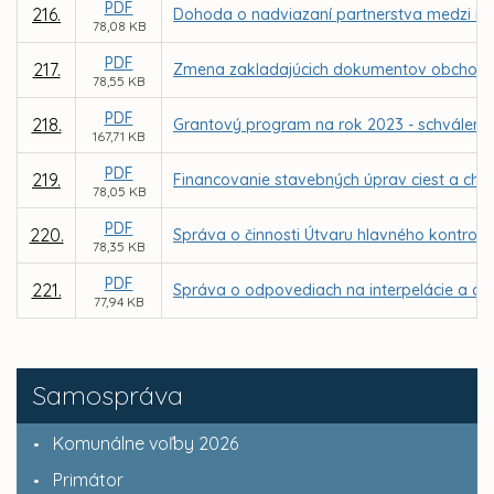
PDF
216.
Dohoda o nadviazaní partnerstva medzi me
78,08 KB
PDF
217.
Zmena zakladajúcich dokumentov obchodnej
78,55 KB
PDF
218.
Grantový program na rok 2023 - schválenie
167,71 KB
PDF
219.
Financovanie stavebných úprav ciest a cho
78,05 KB
PDF
220.
Správa o činnosti Útvaru hlavného kontrol
78,35 KB
PDF
221.
Správa o odpovediach na interpelácie a dop
77,94 KB
Samospráva
Komunálne voľby 2026
Primátor