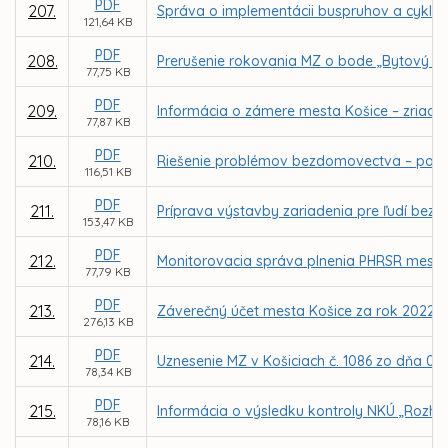
PDF
207.
Správa o implementácii buspruhov a cyklo
121,64 KB
PDF
208.
Prerušenie rokovania MZ o bode „Bytový f
77,75 KB
PDF
209.
Informácia o zámere mesta Košice – zriade
77,87 KB
PDF
210.
Riešenie problémov bezdomovectva – poza
116,51 KB
PDF
211.
Príprava výstavby zariadenia pre ľudí be
153,47 KB
PDF
212.
Monitorovacia správa plnenia PHRSR mesta K
77,79 KB
PDF
213.
Záverečný účet mesta Košice za rok 2022
276,13 KB
PDF
214.
Uznesenie MZ v Košiciach č. 1086 zo dňa 0
78,34 KB
PDF
215.
Informácia o výsledku kontroly NKÚ „Rozhod
78,16 KB