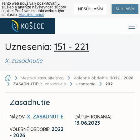
Tento web používa k poskytovaniu
služieb a analýze návštevnosti súbory
NESÚHLASÍM
SÚHLASÍM
cookie. Používaním tohto webu s tým
súhlasíte.
Viac informácií
Uznesenia:
151 - 221
X. zasadnutie
Mestské zastupiteľstvo
Volebné obdobie:
2022 - 2026
ZASADNUTIE:
X. zasadnutie
Uznesenie
202
Zasadnutie
X. ZASADNUTIE
NÁZOV:
DÁTUM KONANIA:
13.06.2023
2022
VOLEBNÉ OBDOBIE:
- 2026