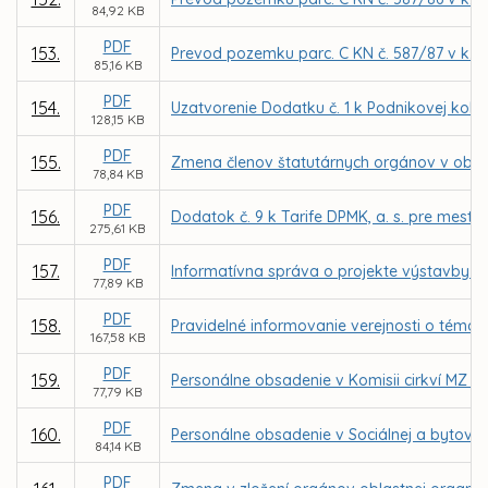
84,92 KB
PDF
153.
Prevod pozemku parc. C KN č. 587/87 v k. 
85,16 KB
PDF
154.
Uzatvorenie Dodatku č. 1 k Podnikovej kol
128,15 KB
PDF
155.
Zmena členov štatutárnych orgánov v obch
78,84 KB
PDF
156.
Dodatok č. 9 k Tarife DPMK, a. s. pre mest
275,61 KB
PDF
157.
Informatívna správa o projekte výstavby 
77,89 KB
PDF
158.
Pravidelné informovanie verejnosti o téma
167,58 KB
PDF
159.
Personálne obsadenie v Komisii cirkví MZ v 
77,79 KB
PDF
160.
Personálne obsadenie v Sociálnej a bytovej
84,14 KB
PDF