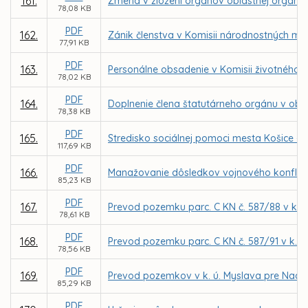
161.
Zmena v zložení orgánov oblastnej organizá
78,08 KB
PDF
162.
Zánik členstva v Komisii národnostných me
77,91 KB
PDF
163.
Personálne obsadenie v Komisii životného p
78,02 KB
PDF
164.
Doplnenie člena štatutárneho orgánu v obc
78,38 KB
PDF
165.
Stredisko sociálnej pomoci mesta Košice –
117,69 KB
PDF
166.
Manažovanie dôsledkov vojnového konflikt
85,23 KB
PDF
167.
Prevod pozemku parc. C KN č. 587/88 v k. 
78,61 KB
PDF
168.
Prevod pozemku parc. C KN č. 587/91 v k. 
78,56 KB
PDF
169.
Prevod pozemkov v k. ú. Myslava pre Nade
85,29 KB
PDF