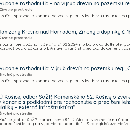
vydanie rozhodnutia – na výrub drevín na pozemku reg. 
Životné prostredie
 začatí správneho konania vo veci výrubu: 3 ks drevín rastúcich na p
án zóny Krásna nad Hornádom, Zmeny a doplnky č. 
Životné prostredie
e oznamuje občanom, že dňa 21.02.2024 mu bolo ako dotknutej obci
dzovať podľa zákona o EIA navrhovaný strategický dokument: „Ú
vydanie rozhodnutia: Výrub drevín na pozemku reg. „C“,
Životné prostredie
 začatí správneho konania vo veci výrubu: 3 ks drevín rastúcich na p
Ú Košice, odbor SoŽP, Komenského 52, Košice o zvere
v konania s podkladmi pre rozhodnutie o predĺžení leh
laliky – externá infraštruktúra“
Životné prostredie
Košice, odbor SoŽP, Komenského 52, Košice o zverejnenie na úradn
o predĺžení lehoty na vydanie rozhodnutia“ – Strategické územie Vala