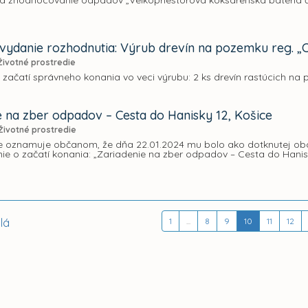
a zhodnocovanie odpadov „Veľkopriestorová koksárenská batéria č. 
vydanie rozhodnutia: Výrub drevín na pozemku reg. „C“,
Životné prostredie
 začatí správneho konania vo veci výrubu: 2 ks drevín rastúcich na po
e na zber odpadov – Cesta do Hanisky 12, Košice
Životné prostredie
e oznamuje občanom, že dňa 22.01.2024 mu bolo ako dotknutej obc
 o začatí konania: „Zariadenie na zber odpadov – Cesta do Hanisk
lá
1
...
8
9
10
11
12