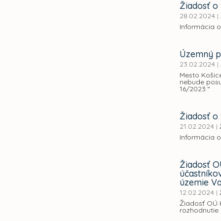
Žiadosť o 
28.02.2024
|
Informácia o
Územný pl
23.02.2024
|
Mesto Košic
nebude posu
16/2023.“
Žiadosť o 
21.02.2024
|
Informácia o
Žiadosť O
účastníko
územie Va
12.02.2024
|
Žiadosť OÚ 
rozhodnutie 