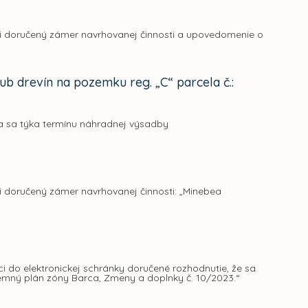
i doručený zámer navrhovanej činnosti a upovedomenie o
 drevín na pozemku reg. „C“ parcela č.:
na sa týka termínu náhradnej výsadby
 doručený zámer navrhovanej činnosti: „Minebea
 do elektronickej schránky doručené rozhodnutie, že sa
mný plán zóny Barca, Zmeny a doplnky č. 10/2023.“