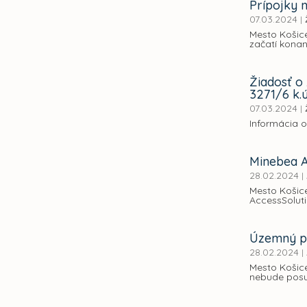
Prípojky 
07.03.2024
|
Mesto Košic
začatí konan
Žiadosť o
3271/6 k.
07.03.2024
|
Informácia 
Minebea A
28.02.2024
|
Mesto Košic
AccessSoluti
Územný pl
28.02.2024
|
Mesto Košic
nebude posu