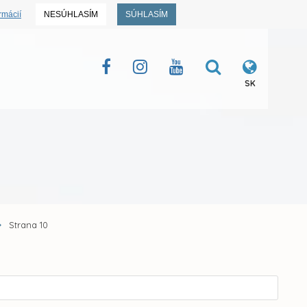
rmácií
NESÚHLASÍM
SÚHLASÍM
SK
Strana 10