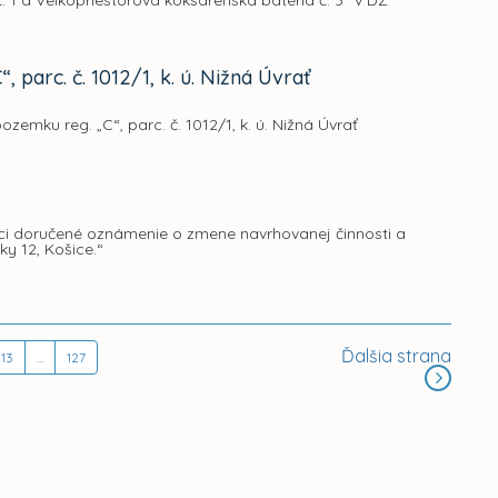
1 a Veľkopriestorová koksárenská batéria č. 3“ v DZ
 parc. č. 1012/1, k. ú. Nižná Úvrať
zemku reg. „C“, parc. č. 1012/1, k. ú. Nižná Úvrať
i doručené oznámenie o zmene navrhovanej činnosti a
y 12, Košice.“
Ďalšia strana
13
...
127