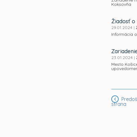
Zariadenie n
Koksovňa
Žiadosť o 
29.01.2024
|
Informácia o
Zariadeni
23.01.2024
|
Mesto Košic
upovedomenie
Predoš
strana