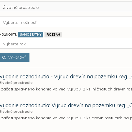
Životné prostredie
Vyberte možnosť
SAMOSTATNÝ
ROZSAH
MOŽNOSTI:
Vyberte rok
VYHĽADAŤ
vydanie rozhodnutia - výrub drevín na pozemku reg. „C“
Životné prostredie
 začatí správneho konania vo veci výrubu: 2 ks ihličnatých drevín ra
vydanie rozhodnutia: Výrub drevín na pozemku reg. „C“,
Životné prostredie
 začatí správneho konania vo veci výrubu: 2 ks drevín rastúcich na p