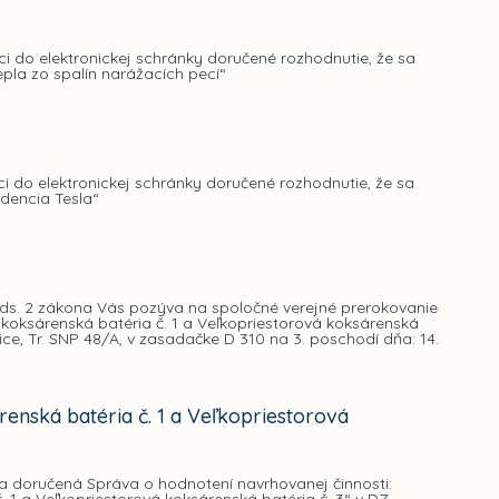
 do elektronickej schránky doručené rozhodnutie, že sa
pla zo spalín narážacích pecí“
 do elektronickej schránky doručené rozhodnutie, že sa
dencia Tesla“
4 ods. 2 zákona Vás pozýva na spoločné verejné prerokovanie
koksárenská batéria č. 1 a Veľkopriestorová koksárenská
ce, Tr. SNP 48/A, v zasadačke D 310 na 3. poschodí dňa: 14.
nská batéria č. 1 a Veľkopriestorová
 doručená Správa o hodnotení navrhovanej činnosti: