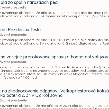
epla zo spalín narážacích pecí
Životné prostredie
e oznamuje občanom, že dňa 30.01.2024 mu bolo ako dotknutej obci
zovať podľa zákona o EIA zmena navrhovanej činnosti: „Využitie te
my Rezidencia Tesla
Životné prostredie
e oznamuje občanom, že dňa 24.01.2024 mu bolo ako dotknutej obci
dzovať podľa zákona o EIA navrhovaná činnosť: „Bytové domy Rezi
na verejné prerokovanie správy o hodnotení vplyvov
Životné prostredie
 v spolupráci s navrhovateľom U. S. Steel Košice, s.r.o., podľa § 3
činnosti „Zariadenie na zhodnocovanie odpadov „Veľkopriestorová 
“ v DZ Koksovňa“, ktoré sa uskutoční v budove Magistrátu mesta Koši
4 (streda) o 14.00 hod.
e na zhodnocovanie odpadov „Veľkopriestorová koksáre
ká batéria č. 3“ v DZ Koksovňa
Životné prostredie
e oznamuje občanom, že mu dňa 26.01.2024 ako dotknutej obci bola