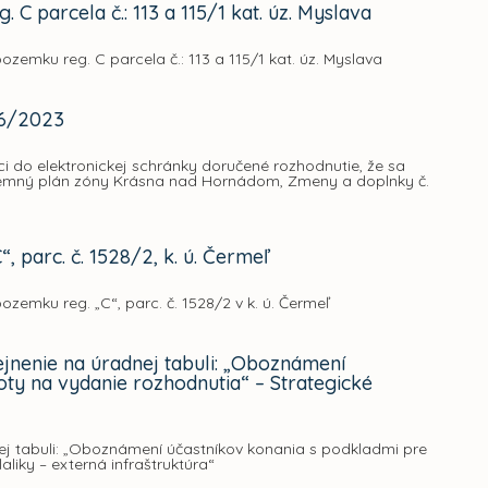
C parcela č.: 113 a 115/1 kat. úz. Myslava
ozemku reg. C parcela č.: 113 a 115/1 kat. úz. Myslava
16/2023
 do elektronickej schránky doručené rozhodnutie, že sa
zemný plán zóny Krásna nad Hornádom, Zmeny a doplnky č.
 parc. č. 1528/2, k. ú. Čermeľ
ozemku reg. „C“, parc. č. 1528/2 v k. ú. Čermeľ
jnenie na úradnej tabuli: „Oboznámení
oty na vydanie rozhodnutia“ – Strategické
ej tabuli: „Oboznámení účastníkov konania s podkladmi pre
liky – externá infraštruktúra“