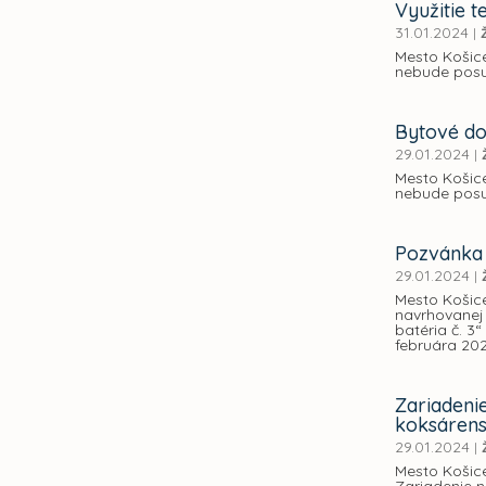
Využitie t
31.01.2024
|
Mesto Košic
nebude posud
Bytové do
29.01.2024
|
Mesto Košic
nebude posu
Pozvánka 
29.01.2024
|
Mesto Košice
navrhovanej 
batéria č. 3
februára 202
Zariadeni
koksárens
29.01.2024
|
Mesto Košic