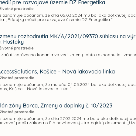
médií pre rozvojové územie DZ Energetika
Životné prostredie
e oznamuje občanom, že dňa 05.03.2024 mu bol ako dotknutej obc
ia: „Prípojky médií pre rozvojové územie DZ Energetika.“
 zmenu rozhodnutia MK/A/2021/09370 súhlasu na výrub
ú. Huštáky
Životné prostredie
o začatí správneho konania vo veci zmeny tohto rozhodnutia : zme
ccessSolutions, Košice – Nová lakovacia linka
Životné prostredie
e oznamuje občanom, že mu dňa 04.03.2024 bol ako dotknutej obci
ons, Košice – Nová lakovacia linka.“
án zóny Barca, Zmeny a doplnky č. 10/2023
Životné prostredie
e oznamuje občanom, že dňa 27.02.2024 mu bolo ako dotknutej obci
dzovať podľa zákona o EIA navrhovaný strategický dokument: „Úze