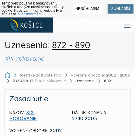
Tento web používa k poskytovaniu
služieb a analýze návštevnosti súbory
NESÚHLASÍM
SÚHLASÍM
cookie. Používaním tohto webu s tým
súhlasíte.
Viac informácií
Uznesenia:
872 - 890
XIX. rokovanie
Mestské zastupiteľstvo
Volebné obdobie:
2002 - 2006
ZASADNUTIE:
XIX. rokovanie
Uznesenie
882
Zasadnutie
XIX.
NÁZOV:
DÁTUM KONANIA:
ROKOVANIE
27.10.2005
2002
VOLEBNÉ OBDOBIE: