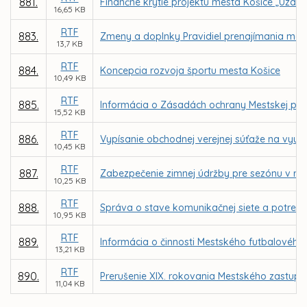
881.
Finančné krytie projektu mesta Košice „Uzavr
16,65 KB
RTF
883.
Zmeny a doplnky Pravidiel prenajímania maj
13,7 KB
RTF
884.
Koncepcia rozvoja športu mesta Košice
10,49 KB
RTF
885.
Informácia o Zásadách ochrany Mestskej pam
15,52 KB
RTF
886.
Vypísanie obchodnej verejnej súťaže na vyu
10,45 KB
RTF
887.
Zabezpečenie zimnej údržby pre sezónu v r
10,25 KB
RTF
888.
Správa o stave komunikačnej siete a potreb
10,95 KB
RTF
889.
Informácia o činnosti Mestského futbalového k
13,21 KB
RTF
890.
Prerušenie XIX. rokovania Mestského zastupit
11,04 KB