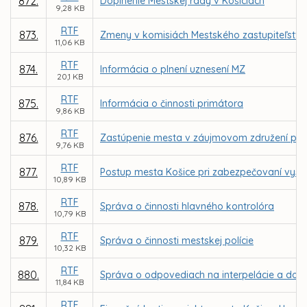
872.
Doplnenie Mestskej rady v Košiciach
9,28 KB
RTF
873.
Zmeny v komisiách Mestského zastupiteľstva
11,06 KB
RTF
874.
Informácia o plnení uznesení MZ
20,1 KB
RTF
875.
Informácia o činnosti primátora
9,86 KB
RTF
876.
Zastúpenie mesta v záujmovom združení pr
9,76 KB
RTF
877.
Postup mesta Košice pri zabezpečovaní vysiela
10,89 KB
RTF
878.
Správa o činnosti hlavného kontrolóra
10,79 KB
RTF
879.
Správa o činnosti mestskej polície
10,32 KB
RTF
880.
Správa o odpovediach na interpelácie a dop
11,84 KB
RTF