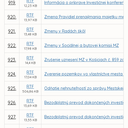
RTF
919.
Informácia o príprave Investičnej konferencie
12,23 KB
RTF
920.
Zmena Pravidiel prenajímania majetku mesta
13,97 KB
RTF
921.
Zmeny v Radách škôl
13,48 KB
RTF
922.
Zmeny v Sociálnej a bytovej komisii MZ
17,98 KB
RTF
923.
Zrušenie uznesení MZ v Košiciach č. 859 zo dň
14,4 KB
RTF
924.
Zverenie pozemkov vo vlastníctve mesta K
17,04 KB
RTF
925.
Odňatie nehnuteľností zo správy Mestskej ča
506,86 KB
RTF
926.
Bezodplatný prevod dokončených investícií o
13,69 KB
RTF
927.
Bezodplatný prevod dokončených investícií o
13,55 KB