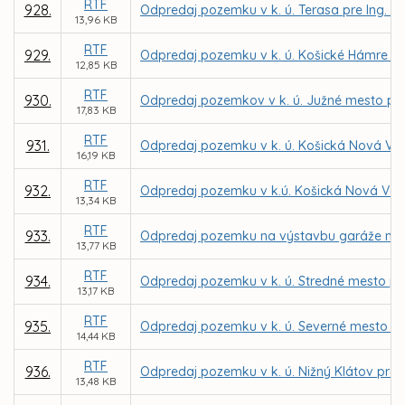
RTF
928.
Odpredaj pozemku v k. ú. Terasa pre Ing. V
13,96 KB
RTF
929.
Odpredaj pozemku v k. ú. Košické Hámre pr
12,85 KB
RTF
930.
Odpredaj pozemkov v k. ú. Južné mesto pr
17,83 KB
RTF
931.
Odpredaj pozemku v k. ú. Košická Nová Ve
16,19 KB
RTF
932.
Odpredaj pozemku v k.ú. Košická Nová Ves 
13,34 KB
RTF
933.
Odpredaj pozemku na výstavbu garáže na Je
13,77 KB
RTF
934.
Odpredaj pozemku v k. ú. Stredné mesto p
13,17 KB
RTF
935.
Odpredaj pozemku v k. ú. Severné mesto do
14,44 KB
RTF
936.
Odpredaj pozemku v k. ú. Nižný Klátov pre
13,48 KB