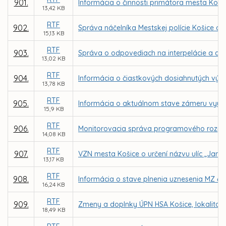
901.
Informácia o činnosti primátora mesta Koši
13,42 KB
RTF
902.
Správa náčelníka Mestskej polície Košice o č
15,13 KB
RTF
903.
Správa o odpovediach na interpelácie a do
13,02 KB
RTF
904.
Informácia o čiastkových dosiahnutých výsl
13,78 KB
RTF
905.
Informácia o aktuálnom stave zámeru využit
15,9 KB
RTF
906.
Monitorovacia správa programového rozpoč
14,08 KB
RTF
907.
VZN mesta Košice o určení názvu ulíc „Janit
13,17 KB
RTF
908.
Informácia o stave plnenia uznesenia MZ č.
16,24 KB
RTF
909.
Zmeny a doplnky ÚPN HSA Košice, lokalita 
18,49 KB