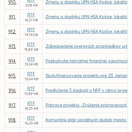
RTF
910.
Zmeny a doplnky ÚPN HSA Košice, lokalita 
21,18 KB
RTF
911.
Zmeny a doplnky UPN HSA Košice, lokalita 
16,27 KB
RTF
912.
Zmeny a doplnky UPN HSA Košice, lokalita 
19,74 KB
RTF
913.
Zabezpečenie úverových prostriedkov určen
15,89 KB
RTF
914.
Poskytnutie návratnej finančnej výpomoci pr
13,24 KB
RTF
915.
Spolufinancovanie projektu pre ZŠ Janigova
13,04 KB
RTF
916.
Predloženie 3 žiadostí o NFP v rámci projek
13,89 KB
RTF
917.
Príprava projektu „Zvýšenie pripravenosti p
18,25 KB
RTF
918.
Komunitný plán sociálnych služieb mesta Ko
16,26 KB