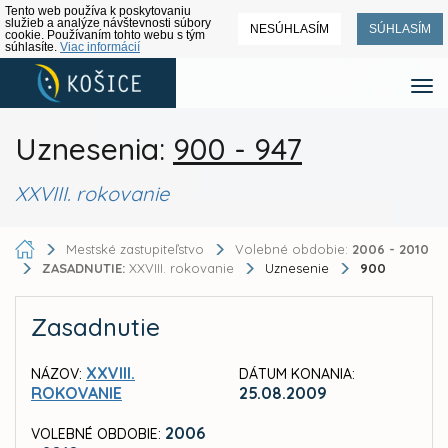
Tento web používa k poskytovaniu
služieb a analýze návštevnosti súbory
NESÚHLASÍM
SÚHLASÍM
cookie. Používaním tohto webu s tým
súhlasíte.
Viac informácií
Uznesenia:
900 - 947
XXVIII. rokovanie
Mestské zastupiteľstvo
Volebné obdobie:
2006 - 2010
ZASADNUTIE:
XXVIII. rokovanie
Uznesenie
900
Zasadnutie
XXVIII.
NÁZOV:
DÁTUM KONANIA:
ROKOVANIE
25.08.2009
2006
VOLEBNÉ OBDOBIE: