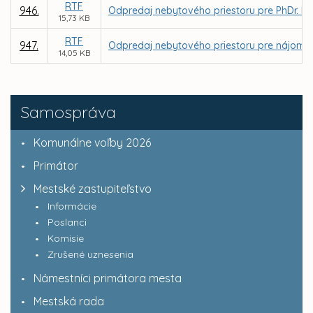
RTF
946.
Odpredaj nebytového priestoru pre PhDr. Evu 
15,73 KB
RTF
947.
Odpredaj nebytového priestoru pre nájomcu F
14,05 KB
Samospráva
Komunálne voľby 2026
Primátor
Mestské zastupiteľstvo
Informácie
Poslanci
Komisie
Zrušené uznesenia
Námestníci primátora mesta
Mestská rada