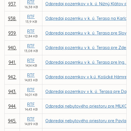
RTF
937.
Odpredaj pozemkov v k. ú. Nižný Klátov pre 
16,38 KB
RTF
938.
Odpredaj pozemku v k. ú. Terasa na Karlovar
13,9 KB
RTF
939.
Odpredaj pozemku v k. ú. Terasa pre Slovak
12,84 KB
RTF
940.
Odpredaj pozemku v k. ú. Terasa pre Zden
13,08 KB
RTF
941.
Odpredaj pozemku v k. ú. Terasa pre Ing. 
14,14 KB
RTF
942.
Odpredaj pozemkov v k.ú. Košické Hámre p
14,83 KB
RTF
943.
Odpredaj pozemkov v k. ú. Terasa pre Datac
14,01 KB
RTF
944.
Odpredaj nebytového priestoru pre MILKCENTR
14,43 KB
RTF
945.
Odpredaj nebytového priestoru pre Pavla Gr
14,89 KB