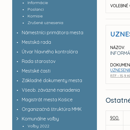
Informácie
VOLEBNÉ 
Poslanci
Komisie
Zrušené uznesenia
Námestníci primátora mesta
UZNE
Mestská rada
NÁZOV:
Útvar hlavného kontrolóra
INFORMÁ
Rada starostov
DOKUMEN
UZNESENI
Mestské časti
RTF - 15,9 
Základné dokumenty mesta
Všeob. záväzné nariadenia
Ostatn
Magistrát mesta Košice
Organizačná štruktúra MMK
900.
Komunálne voľby
Voľby 2022