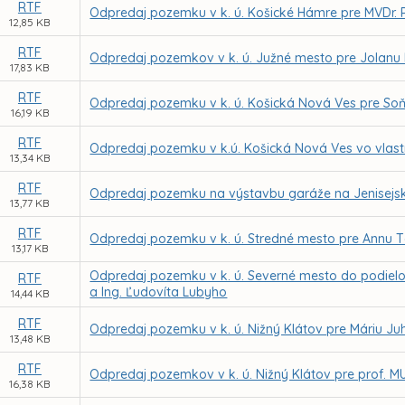
RTF
Odpredaj pozemku v k. ú. Košické Hámre pre MVDr.
12,85 KB
RTF
Odpredaj pozemkov v k. ú. Južné mesto pre Jolanu
17,83 KB
RTF
Odpredaj pozemku v k. ú. Košická Nová Ves pre So
16,19 KB
RTF
Odpredaj pozemku v k.ú. Košická Nová Ves vo vlast
13,34 KB
RTF
Odpredaj pozemku na výstavbu garáže na Jenisejske
13,77 KB
RTF
Odpredaj pozemku v k. ú. Stredné mesto pre Annu 
13,17 KB
Odpredaj pozemku v k. ú. Severné mesto do podielo
RTF
a Ing. Ľudovíta Lubyho
14,44 KB
RTF
Odpredaj pozemku v k. ú. Nižný Klátov pre Máriu J
13,48 KB
RTF
Odpredaj pozemkov v k. ú. Nižný Klátov pre prof. MUD
16,38 KB