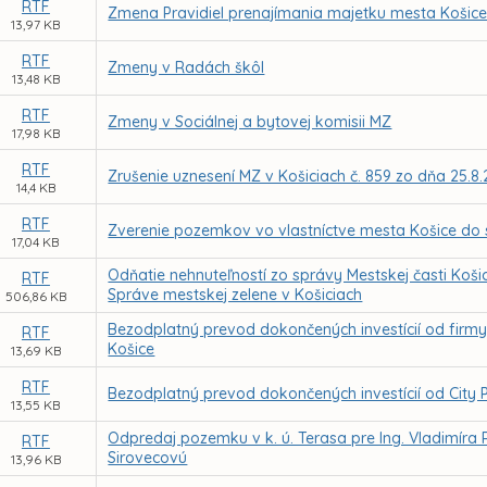
RTF
Zmena Pravidiel prenajímania majetku mesta Košice 
13,97 KB
RTF
Zmeny v Radách škôl
13,48 KB
RTF
Zmeny v Sociálnej a bytovej komisii MZ
17,98 KB
RTF
Zrušenie uznesení MZ v Košiciach č. 859 zo dňa 25.8.2
14,4 KB
RTF
Zverenie pozemkov vo vlastníctve mesta Košice do
17,04 KB
Odňatie nehnuteľností zo správy Mestskej časti Koši
RTF
Správe mestskej zelene v Košiciach
506,86 KB
Bezodplatný prevod dokončených investícií od firmy L
RTF
Košice
13,69 KB
RTF
Bezodplatný prevod dokončených investícií od City P
13,55 KB
Odpredaj pozemku v k. ú. Terasa pre Ing. Vladimíra
RTF
Sirovecovú
13,96 KB