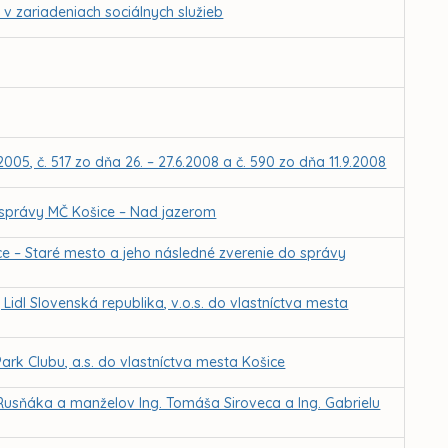
v zariadeniach sociálnych služieb
005, č. 517 zo dňa 26. – 27.6.2008 a č. 590 zo dňa 11.9.2008
 správy MČ Košice – Nad jazerom
ce – Staré mesto a jeho následné zverenie do správy
idl Slovenská republika, v.o.s. do vlastníctva mesta
ark Clubu, a.s. do vlastníctva mesta Košice
 Rusňáka a manželov Ing. Tomáša Siroveca a Ing. Gabrielu