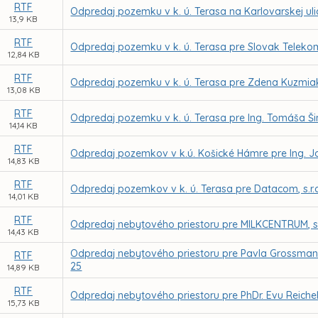
RTF
Odpredaj pozemku v k. ú. Terasa na Karlovarskej uli
13,9 KB
RTF
Odpredaj pozemku v k. ú. Terasa pre Slovak Telekom
12,84 KB
RTF
Odpredaj pozemku v k. ú. Terasa pre Zdena Kuzmia
13,08 KB
RTF
Odpredaj pozemku v k. ú. Terasa pre Ing. Tomáša Š
14,14 KB
RTF
Odpredaj pozemkov v k.ú. Košické Hámre pre Ing.
14,83 KB
RTF
Odpredaj pozemkov v k. ú. Terasa pre Datacom, s.r.
14,01 KB
RTF
Odpredaj nebytového priestoru pre MILKCENTRUM, s.r.
14,43 KB
Odpredaj nebytového priestoru pre Pavla Grossmana 
RTF
25
14,89 KB
RTF
Odpredaj nebytového priestoru pre PhDr. Evu Reichelo
15,73 KB