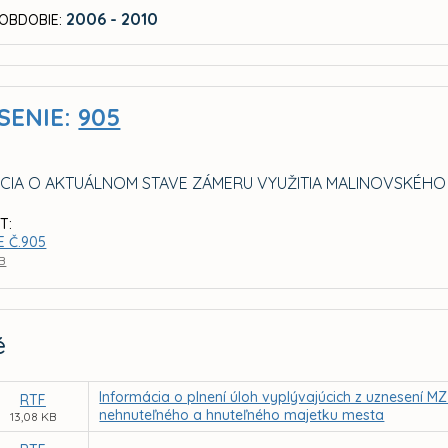
2006 - 2010
OBDOBIE:
SENIE:
905
CIA O AKTUÁLNOM STAVE ZÁMERU VYUŽITIA MALINOVSKÉHO 
T:
E Č.905
KB
é
Informácia o plnení úloh vyplývajúcich z uznesení 
RTF
nehnuteľného a hnuteľného majetku mesta
13,08 KB