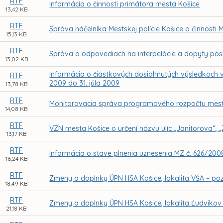
RTF
Informácia o činnosti primátora mesta Košice
13,42 KB
RTF
Správa náčelníka Mestskej polície Košice o činnosti 
15,13 KB
RTF
Správa o odpovediach na interpelácie a dopyty pos
13,02 KB
Informácia o čiastkových dosiahnutých výsledkoch 
RTF
2009 do 31. júla 2009
13,78 KB
RTF
Monitorovacia správa programového rozpočtu mest
14,08 KB
RTF
VZN mesta Košice o určení názvu ulíc „Janitorova“, „
13,17 KB
RTF
Informácia o stave plnenia uznesenia MZ č. 626/200
16,24 KB
RTF
Zmeny a doplnky ÚPN HSA Košice, lokalita VŠA – p
18,49 KB
RTF
Zmeny a doplnky ÚPN HSA Košice, lokalita Ľudvikov
21,18 KB