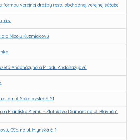
ci formou verejnej dražby resp. obchodnej verejnej súťaže
, a.s.
ka a Nicolu Kuzmiakovú
imka
 Jozefa Andaházyho a Miladu Andaházyovú
o.
o. na ul. Sokolovská č. 21
a Františka Klemu – Zlatníctvo Diamant na ul. Hlavná č.
vú, CSc. na ul. Mlynská č. 1