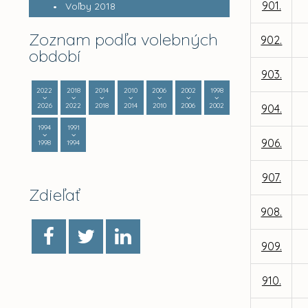
901.
Voľby 2018
Zoznam podľa volebných
902.
období
903.
2022
2018
2014
2010
2006
2002
1998
2026
2022
2018
2014
2010
2006
2002
904.
1994
1991
906.
1998
1994
907.
Zdieľať
908.
909.
910.