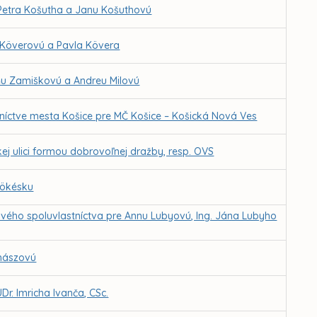
 Petra Košutha a Janu Košuthovú
 Köverovú a Pavla Kövera
ňu Zamiškovú a Andreu Milovú
níctve mesta Košice pre MČ Košice – Košická Nová Ves
j ulici formou dobrovoľnej dražby, resp. OVS
Tökésku
vého spoluvlastníctva pre Annu Lubyovú, Ing. Jána Lubyho
uhászovú
r. Imricha Ivanča, CSc.