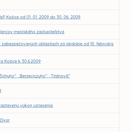
MsP Košice od 01. 01. 2009 do 30. 06. 2009
lancov mestského zastupiteľstva
v zabezpečovaných oblastiach za obdobie od 10. februára
a Košice k 30.6.2009
Zichyho“, „Berzeviczyho“, „Titánová“
8
ozastavený výkon uznesenia
 Dvor