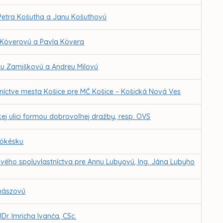
 Petra Košutha a Janu Košuthovú
 Köverovú a Pavla Kövera
ňu Zamiškovú a Andreu Milovú
níctve mesta Košice pre MČ Košice – Košická Nová Ves
j ulici formou dobrovoľnej dražby, resp. OVS
Tökésku
vého spoluvlastníctva pre Annu Lubyovú, Ing. Jána Lubyho
uhászovú
r. Imricha Ivanča, CSc.