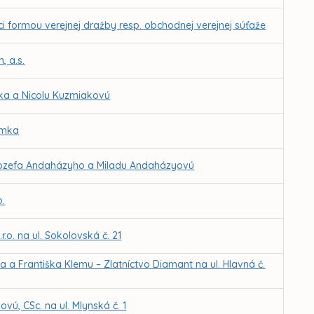
ci formou verejnej dražby resp. obchodnej verejnej súťaže
, a.s.
ka a Nicolu Kuzmiakovú
imka
 Jozefa Andaházyho a Miladu Andaházyovú
o.
o. na ul. Sokolovská č. 21
a Františka Klemu – Zlatníctvo Diamant na ul. Hlavná č.
vú, CSc. na ul. Mlynská č. 1