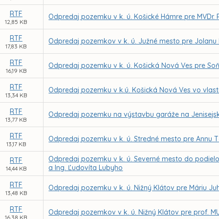
RTF
Odpredaj pozemku v k. ú. Košické Hámre pre MVDr.
12,85 KB
RTF
Odpredaj pozemkov v k. ú. Južné mesto pre Jolanu
17,83 KB
RTF
Odpredaj pozemku v k. ú. Košická Nová Ves pre So
16,19 KB
RTF
Odpredaj pozemku v k.ú. Košická Nová Ves vo vlast
13,34 KB
RTF
Odpredaj pozemku na výstavbu garáže na Jenisejske
13,77 KB
RTF
Odpredaj pozemku v k. ú. Stredné mesto pre Annu 
13,17 KB
Odpredaj pozemku v k. ú. Severné mesto do podielo
RTF
a Ing. Ľudovíta Lubyho
14,44 KB
RTF
Odpredaj pozemku v k. ú. Nižný Klátov pre Máriu J
13,48 KB
RTF
Odpredaj pozemkov v k. ú. Nižný Klátov pre prof. MUD
16,38 KB