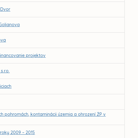
 Dvor
 Golianova
ova
inancovanie projektov
.r.o.
iciach
ných pohromách, kontaminácii územia a ohrození ŽP v
 roky 2009 – 2015