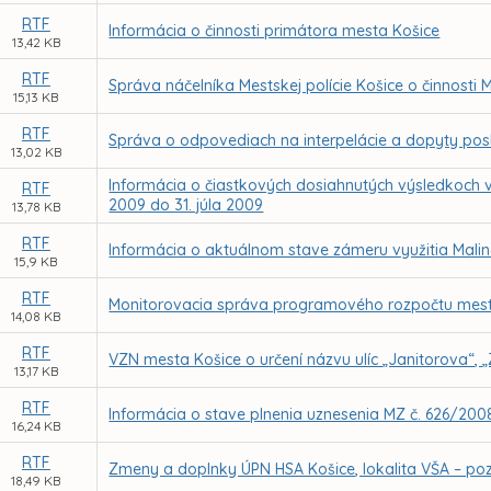
RTF
Informácia o činnosti primátora mesta Košice
13,42 KB
RTF
Správa náčelníka Mestskej polície Košice o činnosti 
15,13 KB
RTF
Správa o odpovediach na interpelácie a dopyty pos
13,02 KB
Informácia o čiastkových dosiahnutých výsledkoch 
RTF
2009 do 31. júla 2009
13,78 KB
RTF
Informácia o aktuálnom stave zámeru využitia Malin
15,9 KB
RTF
Monitorovacia správa programového rozpočtu mest
14,08 KB
RTF
VZN mesta Košice o určení názvu ulíc „Janitorova“, „
13,17 KB
RTF
Informácia o stave plnenia uznesenia MZ č. 626/200
16,24 KB
RTF
Zmeny a doplnky ÚPN HSA Košice, lokalita VŠA – p
18,49 KB