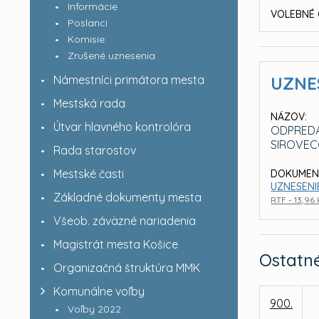
Informácie
VOLEBNÉ 
Poslanci
Komisie
Zrušené uznesenia
Námestníci primátora mesta
UZNE
Mestská rada
NÁZOV:
Útvar hlavného kontrolóra
ODPREDAJ
SIROVE
Rada starostov
Mestské časti
DOKUMEN
UZNESENI
Základné dokumenty mesta
RTF - 13,96
Všeob. záväzné nariadenia
Magistrát mesta Košice
Ostatn
Organizačná štruktúra MMK
Komunálne voľby
900.
Voľby 2022