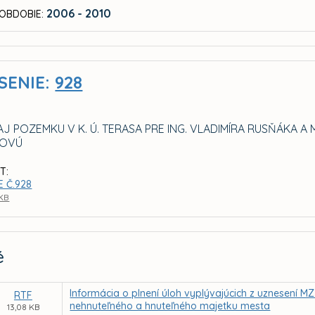
2006 - 2010
OBDOBIE:
SENIE:
928
 POZEMKU V K. Ú. TERASA PRE ING. VLADIMÍRA RUSŇÁKA A 
COVÚ
T:
E Č.928
 KB
é
Informácia o plnení úloh vyplývajúcich z uznesení 
RTF
nehnuteľného a hnuteľného majetku mesta
13,08 KB