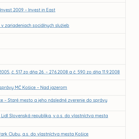
Invest 2009 – Invest in East
v zariadeniach sociálnych služieb
005, č. 517 zo dňa 26. – 27.6.2008 a č. 590 zo dňa 11.9.2008
 správy MČ Košice – Nad jazerom
ce – Staré mesto a jeho následné zverenie do správy
idl Slovenská republika, v.o.s. do vlastníctva mesta
ark Clubu, a.s. do vlastníctva mesta Košice