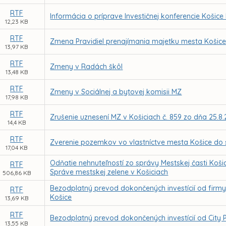
RTF
Informácia o príprave Investičnej konferencie Košice 
12,23 KB
RTF
Zmena Pravidiel prenajímania majetku mesta Košice 
13,97 KB
RTF
Zmeny v Radách škôl
13,48 KB
RTF
Zmeny v Sociálnej a bytovej komisii MZ
17,98 KB
RTF
Zrušenie uznesení MZ v Košiciach č. 859 zo dňa 25.8.2
14,4 KB
RTF
Zverenie pozemkov vo vlastníctve mesta Košice do
17,04 KB
Odňatie nehnuteľností zo správy Mestskej časti Koši
RTF
Správe mestskej zelene v Košiciach
506,86 KB
Bezodplatný prevod dokončených investícií od firmy L
RTF
Košice
13,69 KB
RTF
Bezodplatný prevod dokončených investícií od City P
13,55 KB