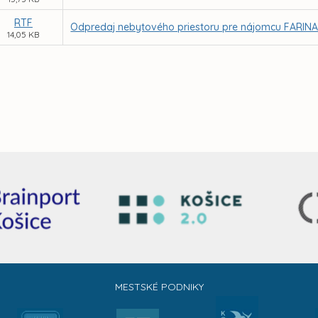
RTF
Odpredaj nebytového priestoru pre nájomcu FARINA, s.
14,05 KB
MESTSKÉ PODNIKY