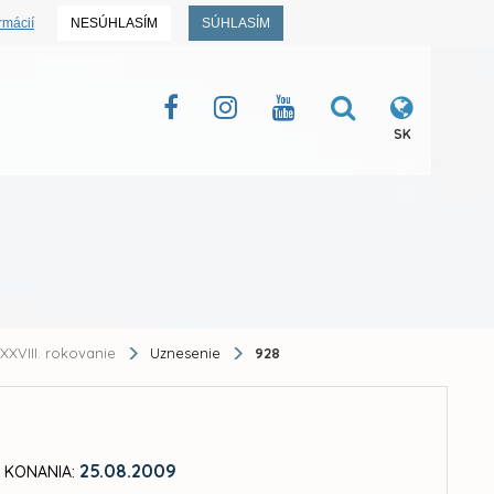
rmácií
NESÚHLASÍM
SÚHLASÍM
SK
XXVIII. rokovanie
Uznesenie
928
25.08.2009
 KONANIA: