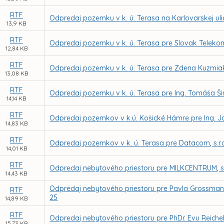
RTF
Odpredaj pozemku v k. ú. Terasa na Karlovarskej uli
13,9 KB
RTF
Odpredaj pozemku v k. ú. Terasa pre Slovak Telekom
12,84 KB
RTF
Odpredaj pozemku v k. ú. Terasa pre Zdena Kuzmia
13,08 KB
RTF
Odpredaj pozemku v k. ú. Terasa pre Ing. Tomáša Š
14,14 KB
RTF
Odpredaj pozemkov v k.ú. Košické Hámre pre Ing.
14,83 KB
RTF
Odpredaj pozemkov v k. ú. Terasa pre Datacom, s.r.
14,01 KB
RTF
Odpredaj nebytového priestoru pre MILKCENTRUM, s.r.
14,43 KB
Odpredaj nebytového priestoru pre Pavla Grossmana 
RTF
25
14,89 KB
RTF
Odpredaj nebytového priestoru pre PhDr. Evu Reichelo
15,73 KB