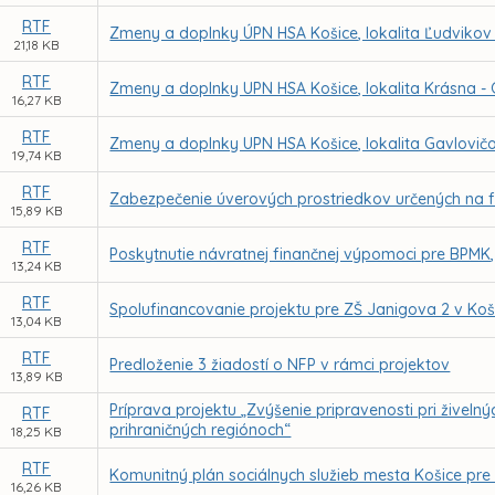
RTF
Zmeny a doplnky ÚPN HSA Košice, lokalita Ľudvikov
21,18 KB
RTF
Zmeny a doplnky UPN HSA Košice, lokalita Krásna -
16,27 KB
RTF
Zmeny a doplnky UPN HSA Košice, lokalita Gavlovič
19,74 KB
RTF
Zabezpečenie úverových prostriedkov určených na f
15,89 KB
RTF
Poskytnutie návratnej finančnej výpomoci pre BPMK, s
13,24 KB
RTF
Spolufinancovanie projektu pre ZŠ Janigova 2 v Koš
13,04 KB
RTF
Predloženie 3 žiadostí o NFP v rámci projektov
13,89 KB
Príprava projektu „Zvýšenie pripravenosti pri živel
RTF
prihraničných regiónoch“
18,25 KB
RTF
Komunitný plán sociálnych služieb mesta Košice pre
16,26 KB