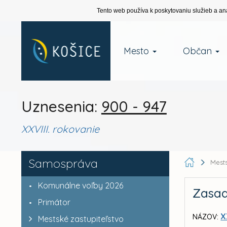
Tento web používa k poskytovaniu služieb a an
Mesto
Občan
Uznesenia:
900 - 947
XXVIII. rokovanie
Samospráva
Mests
Komunálne voľby 2026
Zasad
Primátor
X
NÁZOV:
Mestské zastupiteľstvo