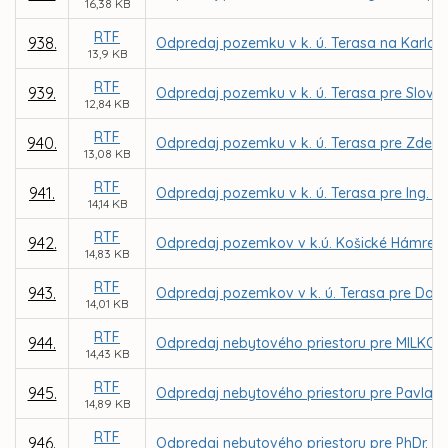
16,38 KB
RTF
938.
Odpredaj pozemku v k. ú. Terasa na Karlovar
13,9 KB
RTF
939.
Odpredaj pozemku v k. ú. Terasa pre Slovak
12,84 KB
RTF
940.
Odpredaj pozemku v k. ú. Terasa pre Zden
13,08 KB
RTF
941.
Odpredaj pozemku v k. ú. Terasa pre Ing. 
14,14 KB
RTF
942.
Odpredaj pozemkov v k.ú. Košické Hámre p
14,83 KB
RTF
943.
Odpredaj pozemkov v k. ú. Terasa pre Datac
14,01 KB
RTF
944.
Odpredaj nebytového priestoru pre MILKCENTR
14,43 KB
RTF
945.
Odpredaj nebytového priestoru pre Pavla Gr
14,89 KB
RTF
946.
Odpredaj nebytového priestoru pre PhDr. Evu 