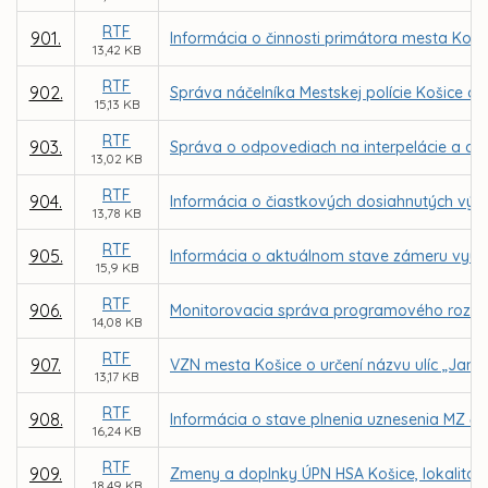
RTF
901.
Informácia o činnosti primátora mesta Koši
13,42 KB
RTF
902.
Správa náčelníka Mestskej polície Košice o č
15,13 KB
RTF
903.
Správa o odpovediach na interpelácie a do
13,02 KB
RTF
904.
Informácia o čiastkových dosiahnutých výs
13,78 KB
RTF
905.
Informácia o aktuálnom stave zámeru využit
15,9 KB
RTF
906.
Monitorovacia správa programového rozpoč
14,08 KB
RTF
907.
VZN mesta Košice o určení názvu ulíc „Janit
13,17 KB
RTF
908.
Informácia o stave plnenia uznesenia MZ č.
16,24 KB
RTF
909.
Zmeny a doplnky ÚPN HSA Košice, lokalita
18,49 KB