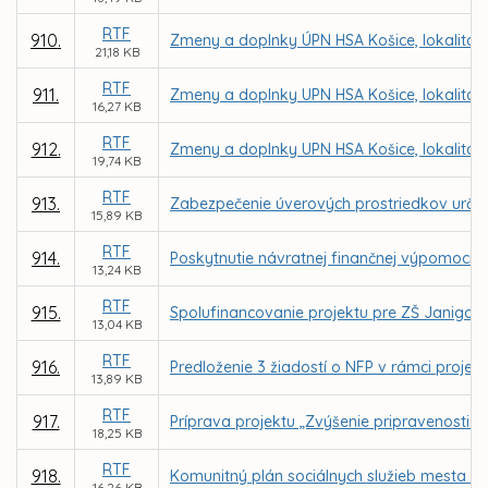
RTF
910.
Zmeny a doplnky ÚPN HSA Košice, lokalita 
21,18 KB
RTF
911.
Zmeny a doplnky UPN HSA Košice, lokalita 
16,27 KB
RTF
912.
Zmeny a doplnky UPN HSA Košice, lokalita 
19,74 KB
RTF
913.
Zabezpečenie úverových prostriedkov určen
15,89 KB
RTF
914.
Poskytnutie návratnej finančnej výpomoci pr
13,24 KB
RTF
915.
Spolufinancovanie projektu pre ZŠ Janigova
13,04 KB
RTF
916.
Predloženie 3 žiadostí o NFP v rámci projek
13,89 KB
RTF
917.
Príprava projektu „Zvýšenie pripravenosti p
18,25 KB
RTF
918.
Komunitný plán sociálnych služieb mesta Ko
16,26 KB