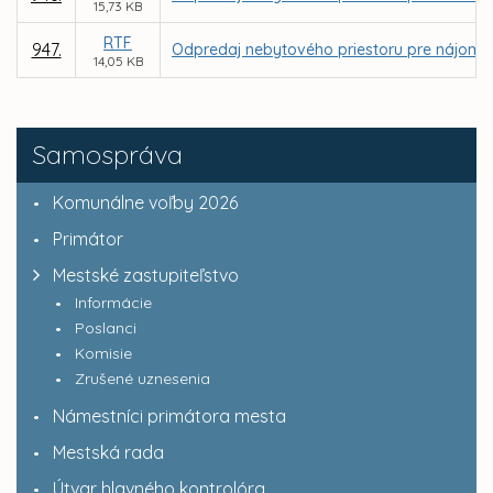
15,73 KB
RTF
947.
Odpredaj nebytového priestoru pre nájomcu F
14,05 KB
Samospráva
Komunálne voľby 2026
Primátor
Mestské zastupiteľstvo
Informácie
Poslanci
Komisie
Zrušené uznesenia
Námestníci primátora mesta
Mestská rada
Útvar hlavného kontrolóra