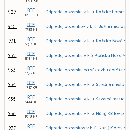
13,96 KB
RTF
929.
Odpredaj pozemku v k. ú. Košické Hámre p
12,85 KB
RTF
930.
Odpredaj pozemkov v k. ú. Južné mesto pr
17,83 KB
RTF
931.
Odpredaj pozemku v k. ú. Košická Nová Ve
16,19 KB
RTF
932.
Odpredaj pozemku v k.ú. Košická Nová Ves 
13,34 KB
RTF
933.
Odpredaj pozemku na výstavbu garáže na Je
13,77 KB
RTF
934.
Odpredaj pozemku v k. ú. Stredné mesto p
13,17 KB
RTF
935.
Odpredaj pozemku v k. ú. Severné mesto do
14,44 KB
RTF
936.
Odpredaj pozemku v k. ú. Nižný Klátov pre
13,48 KB
RTF
937.
Odpredaj pozemkov v k. ú. Nižný Klátov pre 