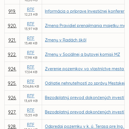
RTF
919.
Informácia o príprave Investičnej konferenci
12,23 KB
RTF
920.
Zmena Pravidiel prenajímania majetku mesta
13,97 KB
RTF
921.
Zmeny v Radách škôl
13,48 KB
RTF
922.
Zmeny v Sociálnej a bytovej komisii MZ
17,98 KB
RTF
924.
Zverenie pozemkov vo vlastníctve mesta K
17,04 KB
RTF
925.
Odňatie nehnuteľností zo správy Mestskej č
506,86 KB
RTF
926.
Bezodplatný prevod dokončených investícií o
13,69 KB
RTF
927.
Bezodplatný prevod dokončených investícií o
13,55 KB
RTF
928.
Odpredaj pozemku v k. ú. Terasa pre Ing. V