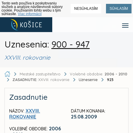
Tento web používa k poskytovaniu
služieb a analýze návštevnosti súbory
NESÚHLASÍM
SÚHLASÍM
cookie. Používaním tohto webu s tým
súhlasíte.
Viac informácií
Uznesenia:
900 - 947
XXVIII. rokovanie
Mestské zastupiteľstvo
Volebné obdobie:
2006 - 2010
ZASADNUTIE:
XXVIII. rokovanie
Uznesenie
923
Zasadnutie
XXVIII.
NÁZOV:
DÁTUM KONANIA:
ROKOVANIE
25.08.2009
2006
VOLEBNÉ OBDOBIE: