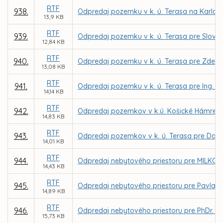
RTF
938.
Odpredaj pozemku v k. ú. Terasa na Karlovar
13,9 KB
RTF
939.
Odpredaj pozemku v k. ú. Terasa pre Slovak
12,84 KB
RTF
940.
Odpredaj pozemku v k. ú. Terasa pre Zden
13,08 KB
RTF
941.
Odpredaj pozemku v k. ú. Terasa pre Ing. 
14,14 KB
RTF
942.
Odpredaj pozemkov v k.ú. Košické Hámre p
14,83 KB
RTF
943.
Odpredaj pozemkov v k. ú. Terasa pre Datac
14,01 KB
RTF
944.
Odpredaj nebytového priestoru pre MILKCENTR
14,43 KB
RTF
945.
Odpredaj nebytového priestoru pre Pavla Gr
14,89 KB
RTF
946.
Odpredaj nebytového priestoru pre PhDr. Evu 
15,73 KB