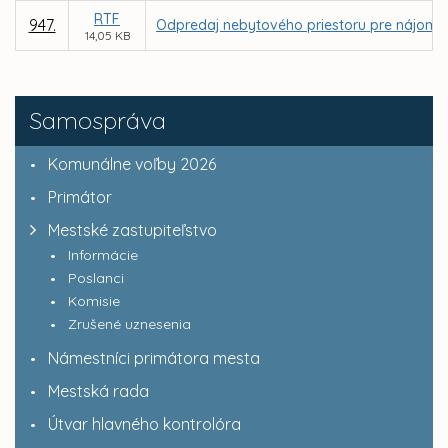
RTF
947.
Odpredaj nebytového priestoru pre nájomcu F
14,05 KB
Samospráva
Komunálne voľby 2026
Primátor
Mestské zastupiteľstvo
Informácie
Poslanci
Komisie
Zrušené uznesenia
Námestníci primátora mesta
Mestská rada
Útvar hlavného kontrolóra