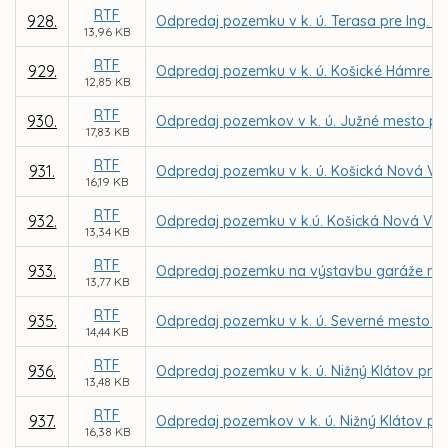
RTF
928.
Odpredaj pozemku v k. ú. Terasa pre Ing. V
13,96 KB
RTF
929.
Odpredaj pozemku v k. ú. Košické Hámre p
12,85 KB
RTF
930.
Odpredaj pozemkov v k. ú. Južné mesto pr
17,83 KB
RTF
931.
Odpredaj pozemku v k. ú. Košická Nová Ve
16,19 KB
RTF
932.
Odpredaj pozemku v k.ú. Košická Nová Ves 
13,34 KB
RTF
933.
Odpredaj pozemku na výstavbu garáže na Je
13,77 KB
RTF
935.
Odpredaj pozemku v k. ú. Severné mesto do
14,44 KB
RTF
936.
Odpredaj pozemku v k. ú. Nižný Klátov pre
13,48 KB
RTF
937.
Odpredaj pozemkov v k. ú. Nižný Klátov pre 
16,38 KB