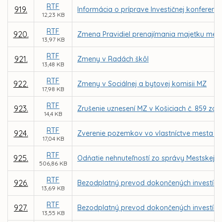
RTF
919.
Informácia o príprave Investičnej konferenci
12,23 KB
RTF
920.
Zmena Pravidiel prenajímania majetku mesta
13,97 KB
RTF
921.
Zmeny v Radách škôl
13,48 KB
RTF
922.
Zmeny v Sociálnej a bytovej komisii MZ
17,98 KB
RTF
923.
Zrušenie uznesení MZ v Košiciach č. 859 zo d
14,4 KB
RTF
924.
Zverenie pozemkov vo vlastníctve mesta K
17,04 KB
RTF
925.
Odňatie nehnuteľností zo správy Mestskej č
506,86 KB
RTF
926.
Bezodplatný prevod dokončených investícií o
13,69 KB
RTF
927.
Bezodplatný prevod dokončených investícií o
13,55 KB