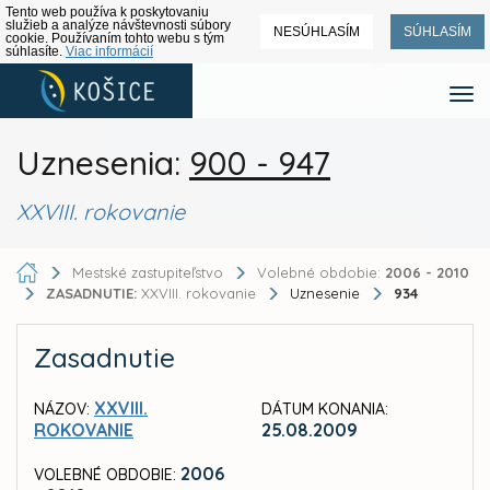
Tento web používa k poskytovaniu
služieb a analýze návštevnosti súbory
NESÚHLASÍM
SÚHLASÍM
cookie. Používaním tohto webu s tým
súhlasíte.
Viac informácií
Uznesenia:
900 - 947
XXVIII. rokovanie
Mestské zastupiteľstvo
Volebné obdobie:
2006 - 2010
ZASADNUTIE:
XXVIII. rokovanie
Uznesenie
934
Zasadnutie
XXVIII.
NÁZOV:
DÁTUM KONANIA:
ROKOVANIE
25.08.2009
2006
VOLEBNÉ OBDOBIE: