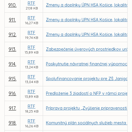
RTF
910.
Zmeny a doplnky ÚPN HSA Košice, lokalita 
21,18 KB
RTF
911.
Zmeny a doplnky UPN HSA Košice, lokalita 
16,27 KB
RTF
912.
Zmeny a doplnky UPN HSA Košice, lokalita 
19,74 KB
RTF
913.
Zabezpečenie úverových prostriedkov určen
15,89 KB
RTF
914.
Poskytnutie návratnej finančnej výpomoci pr
13,24 KB
RTF
915.
Spolufinancovanie projektu pre ZŠ Janigova
13,04 KB
RTF
916.
Predloženie 3 žiadostí o NFP v rámci projek
13,89 KB
RTF
917.
Príprava projektu „Zvýšenie pripravenosti p
18,25 KB
RTF
918.
Komunitný plán sociálnych služieb mesta Ko
16,26 KB