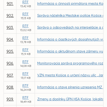
RTF
901.
Informácia o činnosti primátora mesta Koši
13,42 KB
RTF
902.
Správa náčelníka Mestskej polície Košice o č
15,13 KB
RTF
903.
Správa o odpovediach na interpelácie a do
13,02 KB
RTF
904.
Informácia o čiastkových dosiahnutých výs
13,78 KB
RTF
905.
Informácia o aktuálnom stave zámeru využit
15,9 KB
RTF
906.
Monitorovacia správa programového rozpoč
14,08 KB
RTF
907.
VZN mesta Košice o určení názvu ulíc „Janit
13,17 KB
RTF
908.
Informácia o stave plnenia uznesenia MZ č.
16,24 KB
RTF
909.
Zmeny a doplnky ÚPN HSA Košice, lokalita
18,49 KB