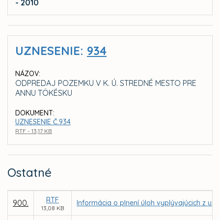
- 2010
UZNESENIE:
934
NÁZOV:
ODPREDAJ POZEMKU V K. Ú. STREDNÉ MESTO PRE
ANNU TÖKÉSKU
DOKUMENT:
UZNESENIE Č.934
RTF - 13,17 KB
Ostatné
RTF
900.
Informácia o plnení úloh vyplývajúcich z 
13,08 KB