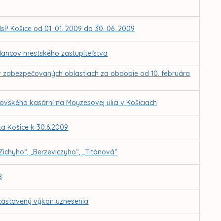
MsP Košice od 01. 01. 2009 do 30. 06. 2009
lancov mestského zastupiteľstva
v zabezpečovaných oblastiach za obdobie od 10. februára
ovského kasární na Moyzesovej ulici v Košiciach
a Košice k 30.6.2009
Zichyho“, „Berzeviczyho“, „Titánová“
8
ozastavený výkon uznesenia