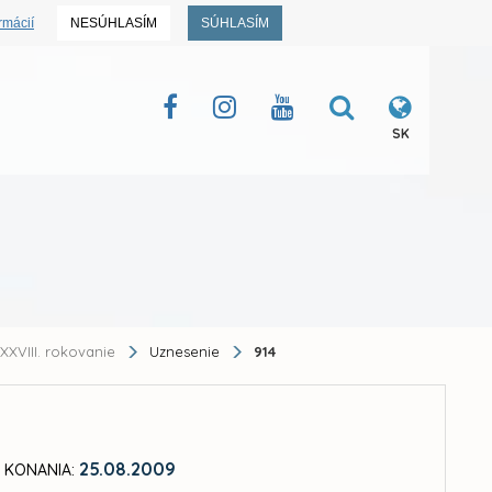
rmácií
NESÚHLASÍM
SÚHLASÍM
SK
XXVIII. rokovanie
Uznesenie
914
25.08.2009
 KONANIA: