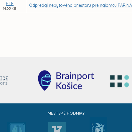
RTF
Odpredaj nebytového priestoru pre nájomcu FARINA, s.
14,05 KB
MESTSKÉ PODNIKY