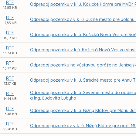
RTF
Odpredaj pozemku v k. ú. Košické Hámre pre MVDr.
12,85 KB
RTF
Odpredaj pozemkov v k. ú. Južné mesto pre Jolanu
17,83 KB
RTF
Odpredaj pozemku v k. ú. Košická Nová Ves pre So
16,19 KB
RTF
Odpredaj pozemku v k.ú. Košická Nová Ves vo vlast
13,34 KB
RTF
Odpredaj pozemku na výstavbu garáže na Jenisejske
13,77 KB
RTF
Odpredaj pozemku v k. ú. Stredné mesto pre Annu 
13,17 KB
Odpredaj pozemku v k. ú. Severné mesto do podielo
RTF
a Ing. Ľudovíta Lubyho
14,44 KB
RTF
Odpredaj pozemku v k. ú. Nižný Klátov pre Máriu J
13,48 KB
RTF
Odpredaj pozemkov v k. ú. Nižný Klátov pre prof. MUD
16,38 KB