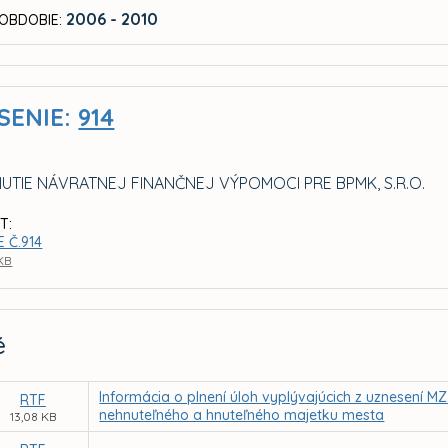
2006 - 2010
OBDOBIE:
SENIE:
914
UTIE NÁVRATNEJ FINANČNEJ VÝPOMOCI PRE BPMK, S.R.O.
T:
 Č.914
 KB
é
Informácia o plnení úloh vyplývajúcich z uznesení 
RTF
nehnuteľného a hnuteľného majetku mesta
13,08 KB