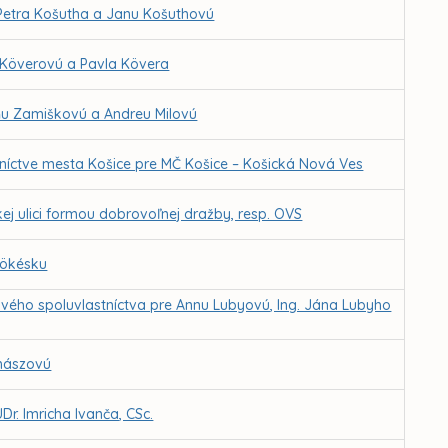
 Petra Košutha a Janu Košuthovú
 Köverovú a Pavla Kövera
ňu Zamiškovú a Andreu Milovú
níctve mesta Košice pre MČ Košice – Košická Nová Ves
j ulici formou dobrovoľnej dražby, resp. OVS
Tökésku
vého spoluvlastníctva pre Annu Lubyovú, Ing. Jána Lubyho
uhászovú
r. Imricha Ivanča, CSc.