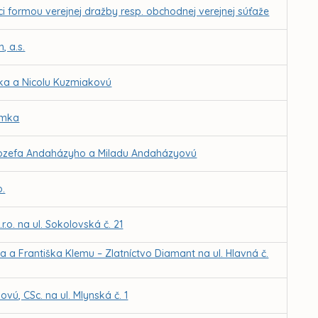
ci formou verejnej dražby resp. obchodnej verejnej súťaže
, a.s.
ka a Nicolu Kuzmiakovú
imka
 Jozefa Andaházyho a Miladu Andaházyovú
o.
o. na ul. Sokolovská č. 21
a Františka Klemu – Zlatníctvo Diamant na ul. Hlavná č.
vú, CSc. na ul. Mlynská č. 1