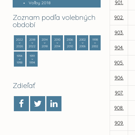
901.
Voľby 2018
Zoznam podľa volebných
902.
období
903.
2022
2018
2014
2010
2006
2002
1998
2026
2022
2018
2014
2010
2006
2002
904.
1994
1991
905.
1998
1994
906.
Zdieľať
907.
908.
909.