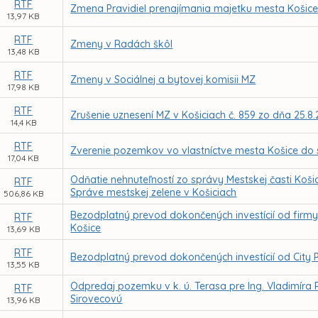
RTF
Zmena Pravidiel prenajímania majetku mesta Košice 
13,97 KB
RTF
Zmeny v Radách škôl
13,48 KB
RTF
Zmeny v Sociálnej a bytovej komisii MZ
17,98 KB
RTF
Zrušenie uznesení MZ v Košiciach č. 859 zo dňa 25.8.2
14,4 KB
RTF
Zverenie pozemkov vo vlastníctve mesta Košice do
17,04 KB
Odňatie nehnuteľností zo správy Mestskej časti Koši
RTF
Správe mestskej zelene v Košiciach
506,86 KB
Bezodplatný prevod dokončených investícií od firmy L
RTF
Košice
13,69 KB
RTF
Bezodplatný prevod dokončených investícií od City P
13,55 KB
Odpredaj pozemku v k. ú. Terasa pre Ing. Vladimíra
RTF
Sirovecovú
13,96 KB