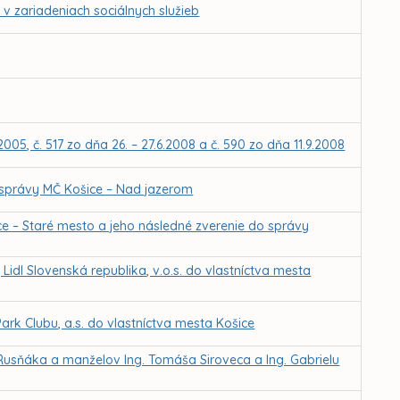
v zariadeniach sociálnych služieb
005, č. 517 zo dňa 26. – 27.6.2008 a č. 590 zo dňa 11.9.2008
 správy MČ Košice – Nad jazerom
ce – Staré mesto a jeho následné zverenie do správy
idl Slovenská republika, v.o.s. do vlastníctva mesta
ark Clubu, a.s. do vlastníctva mesta Košice
 Rusňáka a manželov Ing. Tomáša Siroveca a Ing. Gabrielu