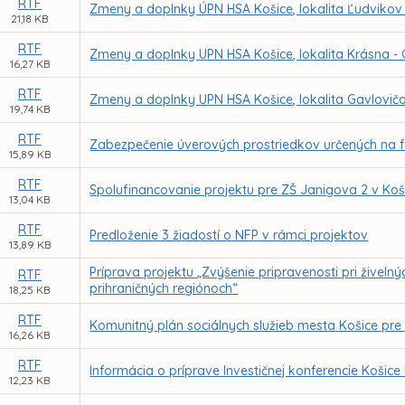
RTF
Zmeny a doplnky ÚPN HSA Košice, lokalita Ľudvikov
21,18 KB
RTF
Zmeny a doplnky UPN HSA Košice, lokalita Krásna -
16,27 KB
RTF
Zmeny a doplnky UPN HSA Košice, lokalita Gavlovič
19,74 KB
RTF
Zabezpečenie úverových prostriedkov určených na f
15,89 KB
RTF
Spolufinancovanie projektu pre ZŠ Janigova 2 v Koš
13,04 KB
RTF
Predloženie 3 žiadostí o NFP v rámci projektov
13,89 KB
Príprava projektu „Zvýšenie pripravenosti pri živel
RTF
prihraničných regiónoch“
18,25 KB
RTF
Komunitný plán sociálnych služieb mesta Košice pre
16,26 KB
RTF
Informácia o príprave Investičnej konferencie Košice 
12,23 KB