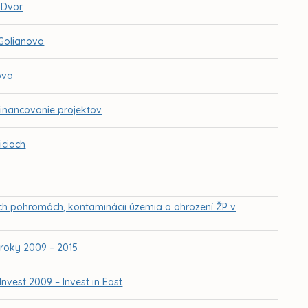
 Dvor
 Golianova
ova
inancovanie projektov
iciach
ných pohromách, kontaminácii územia a ohrození ŽP v
 roky 2009 – 2015
Invest 2009 – Invest in East