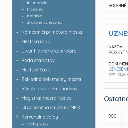
Informácie
VOLEBNÉ 
Poslanci
Komisie
Zrušené uznesenia
Námestníci primátora mesta
UZNE
Mestská rada
NÁZOV:
Útvar hlavného kontrolóra
POSKYTN
Rada starostov
DOKUMEN
UZNESENIE
Mestské časti
RTF - 13,24
Základné dokumenty mesta
Všeob. záväzné nariadenia
Ostatn
Magistrát mesta Košice
Organizačná štruktúra MMK
900.
Komunálne voľby
Voľby 2022