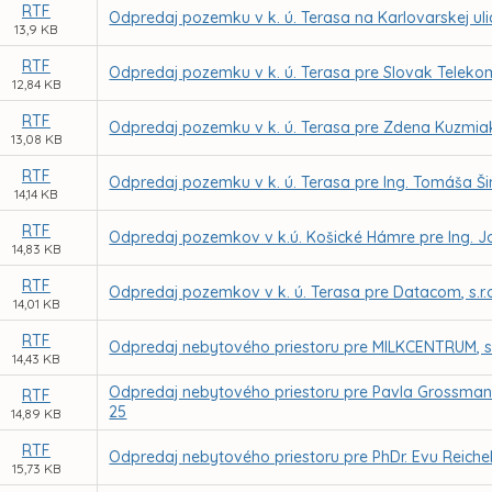
RTF
Odpredaj pozemku v k. ú. Terasa na Karlovarskej uli
13,9 KB
RTF
Odpredaj pozemku v k. ú. Terasa pre Slovak Telekom
12,84 KB
RTF
Odpredaj pozemku v k. ú. Terasa pre Zdena Kuzmia
13,08 KB
RTF
Odpredaj pozemku v k. ú. Terasa pre Ing. Tomáša Š
14,14 KB
RTF
Odpredaj pozemkov v k.ú. Košické Hámre pre Ing.
14,83 KB
RTF
Odpredaj pozemkov v k. ú. Terasa pre Datacom, s.r.
14,01 KB
RTF
Odpredaj nebytového priestoru pre MILKCENTRUM, s.r.
14,43 KB
Odpredaj nebytového priestoru pre Pavla Grossmana 
RTF
25
14,89 KB
RTF
Odpredaj nebytového priestoru pre PhDr. Evu Reichelo
15,73 KB