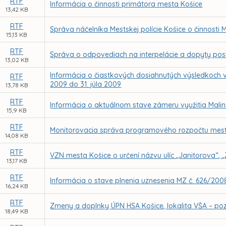
RTF
Informácia o činnosti primátora mesta Košice
13,42 KB
RTF
Správa náčelníka Mestskej polície Košice o činnosti 
15,13 KB
RTF
Správa o odpovediach na interpelácie a dopyty pos
13,02 KB
Informácia o čiastkových dosiahnutých výsledkoch 
RTF
2009 do 31. júla 2009
13,78 KB
RTF
Informácia o aktuálnom stave zámeru využitia Malin
15,9 KB
RTF
Monitorovacia správa programového rozpočtu mest
14,08 KB
RTF
VZN mesta Košice o určení názvu ulíc „Janitorova“, „
13,17 KB
RTF
Informácia o stave plnenia uznesenia MZ č. 626/200
16,24 KB
RTF
Zmeny a doplnky ÚPN HSA Košice, lokalita VŠA – p
18,49 KB