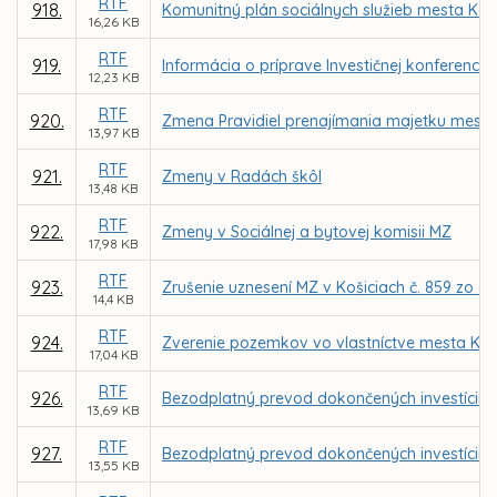
RTF
918.
Komunitný plán sociálnych služieb mesta Koš
16,26 KB
RTF
919.
Informácia o príprave Investičnej konferencie 
12,23 KB
RTF
920.
Zmena Pravidiel prenajímania majetku mesta 
13,97 KB
RTF
921.
Zmeny v Radách škôl
13,48 KB
RTF
922.
Zmeny v Sociálnej a bytovej komisii MZ
17,98 KB
RTF
923.
Zrušenie uznesení MZ v Košiciach č. 859 zo dňa
14,4 KB
RTF
924.
Zverenie pozemkov vo vlastníctve mesta Koš
17,04 KB
RTF
926.
Bezodplatný prevod dokončených investícií od 
13,69 KB
RTF
927.
Bezodplatný prevod dokončených investícií od
13,55 KB