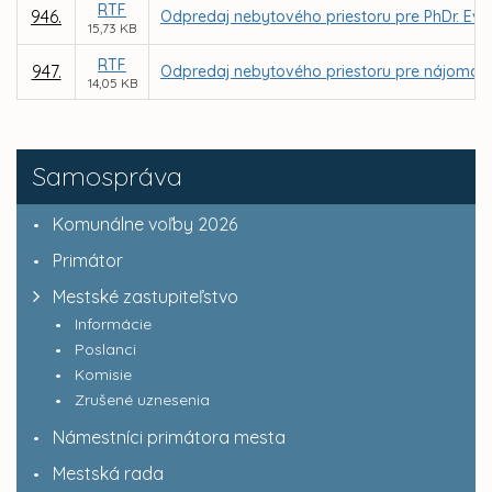
RTF
946.
Odpredaj nebytového priestoru pre PhDr. Evu R
15,73 KB
RTF
947.
Odpredaj nebytového priestoru pre nájomcu FAR
14,05 KB
Samospráva
Komunálne voľby 2026
Primátor
Mestské zastupiteľstvo
Informácie
Poslanci
Komisie
Zrušené uznesenia
Námestníci primátora mesta
Mestská rada