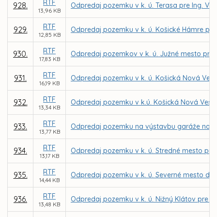
RTF
928.
Odpredaj pozemku v k. ú. Terasa pre Ing. Vl
13,96 KB
RTF
929.
Odpredaj pozemku v k. ú. Košické Hámre pre
12,85 KB
RTF
930.
Odpredaj pozemkov v k. ú. Južné mesto pre
17,83 KB
RTF
931.
Odpredaj pozemku v k. ú. Košická Nová Ves 
16,19 KB
RTF
932.
Odpredaj pozemku v k.ú. Košická Nová Ves v
13,34 KB
RTF
933.
Odpredaj pozemku na výstavbu garáže na Jeni
13,77 KB
RTF
934.
Odpredaj pozemku v k. ú. Stredné mesto pr
13,17 KB
RTF
935.
Odpredaj pozemku v k. ú. Severné mesto do p
14,44 KB
RTF
936.
Odpredaj pozemku v k. ú. Nižný Klátov pre M
13,48 KB