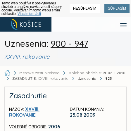
Tento web používa k poskytovaniu
služieb a analýze návštevnosti súbory
NESÚHLASÍM
SÚHLASÍM
cookie. Používaním tohto webu s tým
súhlasíte.
Viac informácií
Uznesenia:
900 - 947
XXVIII. rokovanie
Mestské zastupiteľstvo
Volebné obdobie:
2006 - 2010
ZASADNUTIE:
XXVIII. rokovanie
Uznesenie
925
Zasadnutie
XXVIII.
NÁZOV:
DÁTUM KONANIA:
ROKOVANIE
25.08.2009
2006
VOLEBNÉ OBDOBIE: