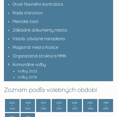
Útvar hlavného kontrolóra
Rada starostov
Mestské časti
Základné dokumenty mesta
Všeob. záväzné nariadenia
Magistrát mesta Košice
Organizačná štruktúra MMK
Komunálne voľby
Voľby 2022
Voľby 2018
Zoznam podľa volebných období
2022
2018
2014
2010
2006
2002
1998
2026
2022
2018
2014
2010
2006
2002
1994
1991