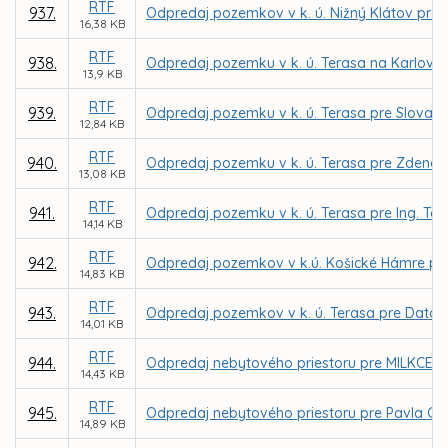
RTF
937.
Odpredaj pozemkov v k. ú. Nižný Klátov pre pr
16,38 KB
RTF
938.
Odpredaj pozemku v k. ú. Terasa na Karlovars
13,9 KB
RTF
939.
Odpredaj pozemku v k. ú. Terasa pre Slovak T
12,84 KB
RTF
940.
Odpredaj pozemku v k. ú. Terasa pre Zdena
13,08 KB
RTF
941.
Odpredaj pozemku v k. ú. Terasa pre Ing. T
14,14 KB
RTF
942.
Odpredaj pozemkov v k.ú. Košické Hámre pr
14,83 KB
RTF
943.
Odpredaj pozemkov v k. ú. Terasa pre Datacom
14,01 KB
RTF
944.
Odpredaj nebytového priestoru pre MILKCENTRU
14,43 KB
RTF
945.
Odpredaj nebytového priestoru pre Pavla Gro
14,89 KB