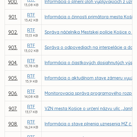
900.
Informácia o plnení úloh vyplývajúcich z uz
13,08 KB
RTF
901.
Informácia o činnosti primátora mesta Košice
13,42 KB
RTF
902.
Správa náčelníka Mestskej polície Košice o či
15,13 KB
RTF
903.
Správa o odpovediach na interpelácie a dop
13,02 KB
RTF
904.
Informácia o čiastkových dosiahnutých výsle
13,78 KB
RTF
905.
Informácia o aktuálnom stave zámeru využiti
15,9 KB
RTF
906.
Monitorovacia správa programového rozpočt
14,08 KB
RTF
907.
VZN mesta Košice o určení názvu ulíc „Janitor
13,17 KB
RTF
908.
Informácia o stave plnenia uznesenia MZ č. 
16,24 KB