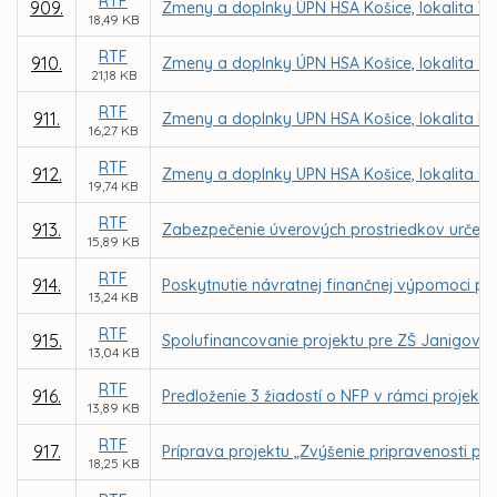
RTF
909.
Zmeny a doplnky ÚPN HSA Košice, lokalita V
18,49 KB
RTF
910.
Zmeny a doplnky ÚPN HSA Košice, lokalita Ľ
21,18 KB
RTF
911.
Zmeny a doplnky UPN HSA Košice, lokalita Kr
16,27 KB
RTF
912.
Zmeny a doplnky UPN HSA Košice, lokalita G
19,74 KB
RTF
913.
Zabezpečenie úverových prostriedkov určený
15,89 KB
RTF
914.
Poskytnutie návratnej finančnej výpomoci pre 
13,24 KB
RTF
915.
Spolufinancovanie projektu pre ZŠ Janigova 
13,04 KB
RTF
916.
Predloženie 3 žiadostí o NFP v rámci projekto
13,89 KB
RTF
917.
Príprava projektu „Zvýšenie pripravenosti pr
18,25 KB