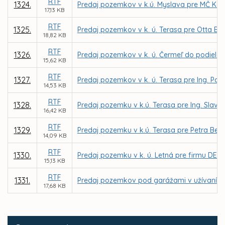
RTF
1324.
Predaj pozemkov v k.ú. Myslava pre MČ Koš
17,13 KB
RTF
1325.
Predaj pozemkov v k. ú. Terasa pre Otta Be
18,82 KB
RTF
1326.
Predaj pozemkov v k. ú. Čermeľ do podielov
15,62 KB
RTF
1327.
Predaj pozemkov v k. ú. Terasa pre Ing. Pav
14,53 KB
RTF
1328.
Predaj pozemku v k.ú. Terasa pre Ing. Slav
16,42 KB
RTF
1329.
Predaj pozemku v k.ú. Terasa pre Petra Beň
14,09 KB
RTF
1330.
Predaj pozemku v k. ú. Letná pre firmu DEKOR
15,13 KB
RTF
1331.
Predaj pozemkov pod garážami v užívaní f
17,68 KB