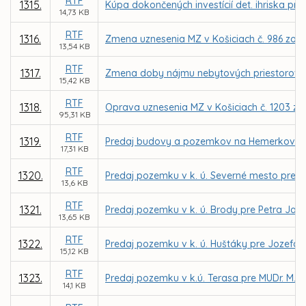
RTF
1315.
Kúpa dokončených investícií det. ihriska pr
14,73 KB
RTF
1316.
Zmena uznesenia MZ v Košiciach č. 986 zo d
13,54 KB
RTF
1317.
Zmena doby nájmu nebytových priestorov pre 
15,42 KB
RTF
1318.
Oprava uznesenia MZ v Košiciach č. 1203 zo 
95,31 KB
RTF
1319.
Predaj budovy a pozemkov na Hemerkovej uli
17,31 KB
RTF
1320.
Predaj pozemku v k. ú. Severné mesto pre PI
13,6 KB
RTF
1321.
Predaj pozemku v k. ú. Brody pre Petra Jab
13,65 KB
RTF
1322.
Predaj pozemku v k. ú. Huštáky pre Jozefa 
15,12 KB
RTF
1323.
Predaj pozemku v k.ú. Terasa pre MUDr. M. 
14,1 KB