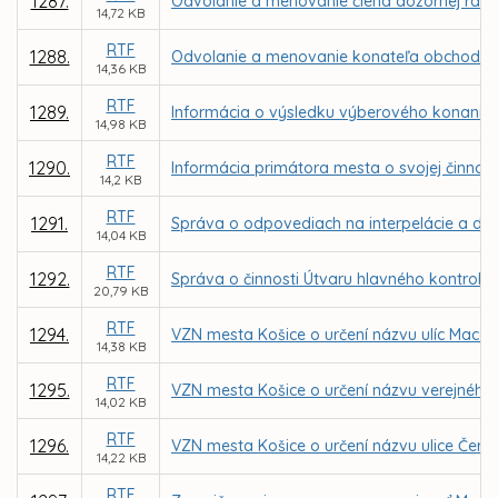
1287.
Odvolanie a menovanie člena dozornej rady
14,72 KB
RTF
1288.
Odvolanie a menovanie konateľa obchodnej s
14,36 KB
RTF
1289.
Informácia o výsledku výberového konania n
14,98 KB
RTF
1290.
Informácia primátora mesta o svojej činnost
14,2 KB
RTF
1291.
Správa o odpovediach na interpelácie a do
14,04 KB
RTF
1292.
Správa o činnosti Útvaru hlavného kontroló
20,79 KB
RTF
1294.
VZN mesta Košice o určení názvu ulíc Macák
14,38 KB
RTF
1295.
VZN mesta Košice o určení názvu verejného
14,02 KB
RTF
1296.
VZN mesta Košice o určení názvu ulice Červ
14,22 KB
RTF