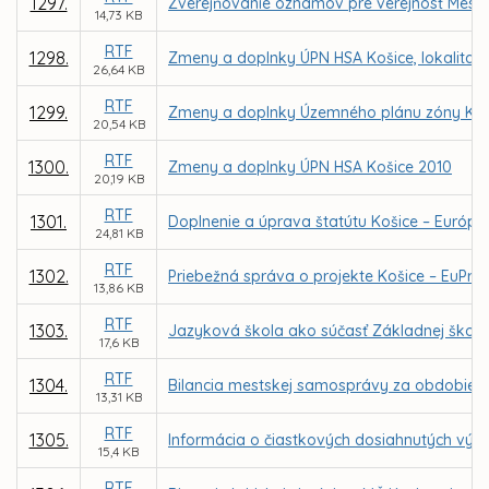
1297.
Zverejňovanie oznamov pre verejnosť Mest
14,73 KB
RTF
1298.
Zmeny a doplnky ÚPN HSA Košice, lokalita 
26,64 KB
RTF
1299.
Zmeny a doplnky Územného plánu zóny Koši
20,54 KB
RTF
1300.
Zmeny a doplnky ÚPN HSA Košice 2010
20,19 KB
RTF
1301.
Doplnenie a úprava štatútu Košice – Európsk
24,81 KB
RTF
1302.
Priebežná správa o projekte Košice – EuPrie
13,86 KB
RTF
1303.
Jazyková škola ako súčasť Základnej školy 
17,6 KB
RTF
1304.
Bilancia mestskej samosprávy za obdobie 20
13,31 KB
RTF
1305.
Informácia o čiastkových dosiahnutých výsl
15,4 KB
RTF