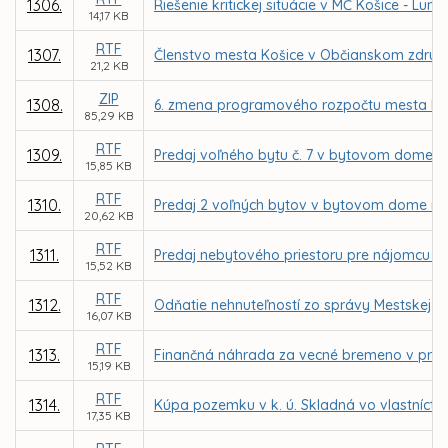
1306.
Riešenie kritickej situácie v MČ Košice - Luník
14,17 KB
RTF
1307.
Členstvo mesta Košice v Občianskom združ
21,2 KB
ZIP
1308.
6. zmena programového rozpočtu mesta Koš
85,29 KB
RTF
1309.
Predaj voľného bytu č. 7 v bytovom dome na
15,85 KB
RTF
1310.
Predaj 2 voľných bytov v bytovom dome na 
20,62 KB
RTF
1311.
Predaj nebytového priestoru pre nájomcu LM C
15,52 KB
RTF
1312.
Odňatie nehnuteľností zo správy Mestskej čas
16,07 KB
RTF
1313.
Finančná náhrada za vecné bremeno v prosp
15,19 KB
RTF
1314.
Kúpa pozemku v k. ú. Skladná vo vlastníctve
17,35 KB