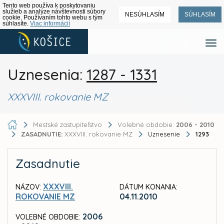
Tento web používa k poskytovaniu
služieb a analýze návštevnosti súbory
NESÚHLASÍM
SÚHLASÍM
cookie. Používaním tohto webu s tým
súhlasíte.
Viac informácií
Uznesenia:
1287 - 1331
XXXVIII. rokovanie MZ
Mestské zastupiteľstvo
Volebné obdobie:
2006 - 2010
ZASADNUTIE:
XXXVIII. rokovanie MZ
Uznesenie
1293
Zasadnutie
XXXVIII.
NÁZOV:
DÁTUM KONANIA:
ROKOVANIE MZ
04.11.2010
2006
VOLEBNÉ OBDOBIE: