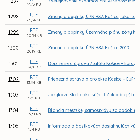
1297.
Zverejňovanie oznamov pre verejnosť Mest
14,73 KB
RTF
1298.
Zmeny a doplnky ÚPN HSA Košice, lokalita 
26,64 KB
RTF
1299.
Zmeny a doplnky Územného plánu zóny Koši
20,54 KB
RTF
1300.
Zmeny a doplnky ÚPN HSA Košice 2010
20,19 KB
RTF
1301.
Doplnenie a úprava štatútu Košice – Európsk
24,81 KB
RTF
1302.
Priebežná správa o projekte Košice – EuPrie
13,86 KB
RTF
1303.
Jazyková škola ako súčasť Základnej školy 
17,6 KB
RTF
1304.
Bilancia mestskej samosprávy za obdobie 20
13,31 KB
RTF
1305.
Informácia o čiastkových dosiahnutých výsl
15,4 KB
RTF