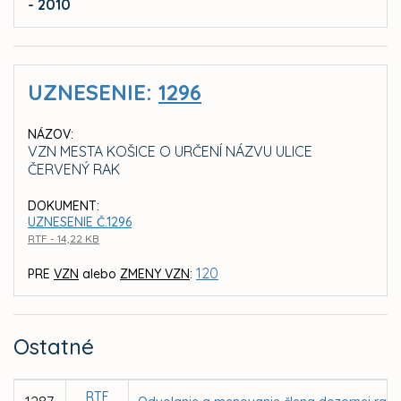
- 2010
UZNESENIE:
1296
NÁZOV:
VZN MESTA KOŠICE O URČENÍ NÁZVU ULICE
ČERVENÝ RAK
DOKUMENT:
UZNESENIE Č.1296
RTF - 14,22 KB
120
PRE
VZN
alebo
ZMENY VZN
:
Ostatné
RTF