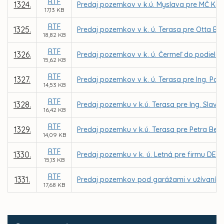
RTF
1324.
Predaj pozemkov v k.ú. Myslava pre MČ Koš
17,13 KB
RTF
1325.
Predaj pozemkov v k. ú. Terasa pre Otta Be
18,82 KB
RTF
1326.
Predaj pozemkov v k. ú. Čermeľ do podielov
15,62 KB
RTF
1327.
Predaj pozemkov v k. ú. Terasa pre Ing. Pav
14,53 KB
RTF
1328.
Predaj pozemku v k.ú. Terasa pre Ing. Slav
16,42 KB
RTF
1329.
Predaj pozemku v k.ú. Terasa pre Petra Beň
14,09 KB
RTF
1330.
Predaj pozemku v k. ú. Letná pre firmu DEKOR
15,13 KB
RTF
1331.
Predaj pozemkov pod garážami v užívaní f
17,68 KB