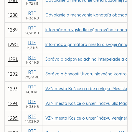
1287.
Odvolanie a menovanie člena dozornej rady
14,72 KB
RTF
1288.
Odvolanie a menovanie konateľa obchodnej s
14,36 KB
RTF
1289.
Informácia o výsledku výberového konania n
14,98 KB
RTF
1290.
Informácia primátora mesta o svojej činnost
14,2 KB
RTF
1291.
Správa o odpovediach na interpelácie a do
14,04 KB
RTF
1292.
Správa o činnosti Útvaru hlavného kontroló
20,79 KB
RTF
1293.
VZN mesta Košice o erbe a vlajke Mestskej 
14,01 KB
RTF
1294.
VZN mesta Košice o určení názvu ulíc Macák
14,38 KB
RTF
1295.
VZN mesta Košice o určení názvu verejného
14,02 KB
RTF