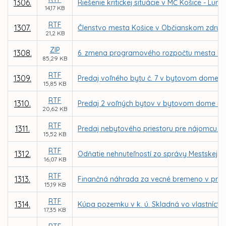
1306.
Riešenie kritickej situácie v MČ Košice - Luník
14,17 KB
RTF
1307.
Členstvo mesta Košice v Občianskom združ
21,2 KB
ZIP
1308.
6. zmena programového rozpočtu mesta Koš
85,29 KB
RTF
1309.
Predaj voľného bytu č. 7 v bytovom dome na
15,85 KB
RTF
1310.
Predaj 2 voľných bytov v bytovom dome na 
20,62 KB
RTF
1311.
Predaj nebytového priestoru pre nájomcu LM C
15,52 KB
RTF
1312.
Odňatie nehnuteľností zo správy Mestskej čas
16,07 KB
RTF
1313.
Finančná náhrada za vecné bremeno v prosp
15,19 KB
RTF
1314.
Kúpa pozemku v k. ú. Skladná vo vlastníctve
17,35 KB