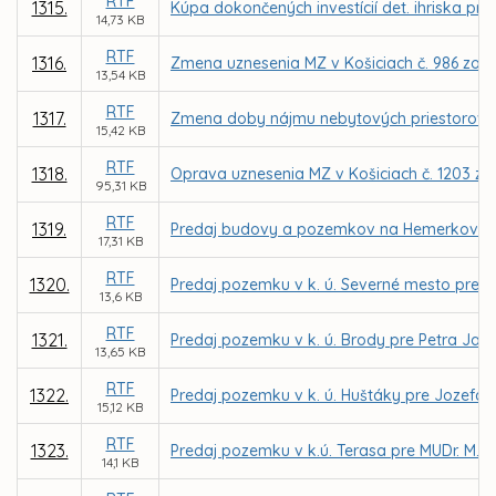
RTF
1315.
Kúpa dokončených investícií det. ihriska pr
14,73 KB
RTF
1316.
Zmena uznesenia MZ v Košiciach č. 986 zo d
13,54 KB
RTF
1317.
Zmena doby nájmu nebytových priestorov pre 
15,42 KB
RTF
1318.
Oprava uznesenia MZ v Košiciach č. 1203 zo 
95,31 KB
RTF
1319.
Predaj budovy a pozemkov na Hemerkovej uli
17,31 KB
RTF
1320.
Predaj pozemku v k. ú. Severné mesto pre PI
13,6 KB
RTF
1321.
Predaj pozemku v k. ú. Brody pre Petra Jab
13,65 KB
RTF
1322.
Predaj pozemku v k. ú. Huštáky pre Jozefa 
15,12 KB
RTF
1323.
Predaj pozemku v k.ú. Terasa pre MUDr. M. 
14,1 KB