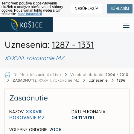
Tento web používa k poskytovaniu
služieb a analýze návštevnosti súbory
NESÚHLASÍM
SÚHLASÍM
cookie. Používaním tohto webu s tým
súhlasíte.
Viac informácií
Uznesenia:
1287 - 1331
XXXVIII. rokovanie MZ
Mestské zastupiteľstvo
Volebné obdobie:
2006 - 2010
ZASADNUTIE:
XXXVIII. rokovanie MZ
Uznesenie
1296
Zasadnutie
XXXVIII.
NÁZOV:
DÁTUM KONANIA:
ROKOVANIE MZ
04.11.2010
2006
VOLEBNÉ OBDOBIE: