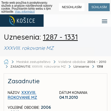
Tento web používa k poskytovaniu
služieb a analýze návštevnosti súbory
NESÚHLASÍM
SÚHLASÍM
cookie. Používaním tohto webu s tým
súhlasíte.
Viac informácií
Uznesenia:
1287 - 1331
XXXVIII. rokovanie MZ
Mestské zastupiteľstvo
Volebné obdobie:
2006 - 2010
ZASADNUTIE:
XXXVIII. rokovanie MZ
Uznesenie
1318
Zasadnutie
XXXVIII.
NÁZOV:
DÁTUM KONANIA:
ROKOVANIE MZ
04.11.2010
2006
VOLEBNÉ OBDOBIE: