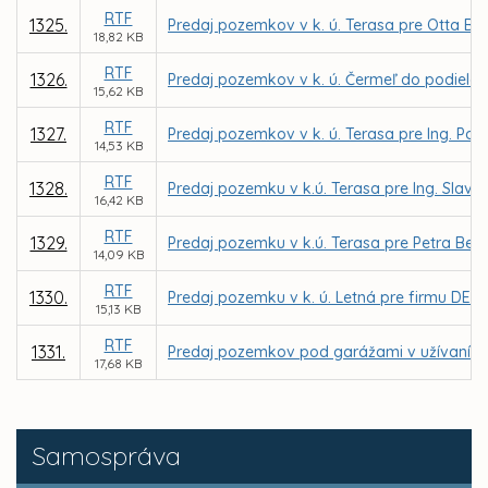
RTF
1325.
Predaj pozemkov v k. ú. Terasa pre Otta Be
18,82 KB
RTF
1326.
Predaj pozemkov v k. ú. Čermeľ do podielov
15,62 KB
RTF
1327.
Predaj pozemkov v k. ú. Terasa pre Ing. Pav
14,53 KB
RTF
1328.
Predaj pozemku v k.ú. Terasa pre Ing. Slav
16,42 KB
RTF
1329.
Predaj pozemku v k.ú. Terasa pre Petra Beň
14,09 KB
RTF
1330.
Predaj pozemku v k. ú. Letná pre firmu DEKOR
15,13 KB
RTF
1331.
Predaj pozemkov pod garážami v užívaní f
17,68 KB
Samospráva