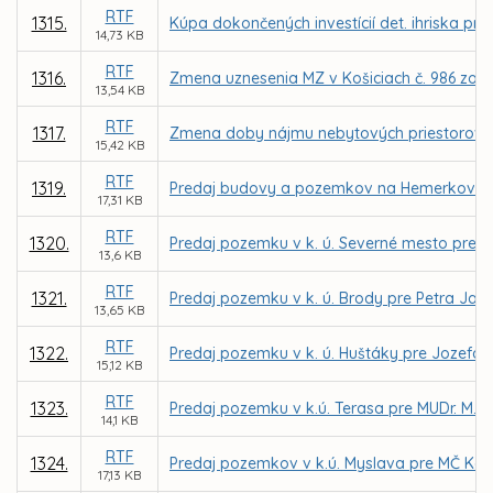
RTF
1315.
Kúpa dokončených investícií det. ihriska pr
14,73 KB
RTF
1316.
Zmena uznesenia MZ v Košiciach č. 986 zo d
13,54 KB
RTF
1317.
Zmena doby nájmu nebytových priestorov pre 
15,42 KB
RTF
1319.
Predaj budovy a pozemkov na Hemerkovej uli
17,31 KB
RTF
1320.
Predaj pozemku v k. ú. Severné mesto pre PI
13,6 KB
RTF
1321.
Predaj pozemku v k. ú. Brody pre Petra Jab
13,65 KB
RTF
1322.
Predaj pozemku v k. ú. Huštáky pre Jozefa 
15,12 KB
RTF
1323.
Predaj pozemku v k.ú. Terasa pre MUDr. M. 
14,1 KB
RTF
1324.
Predaj pozemkov v k.ú. Myslava pre MČ Koš
17,13 KB