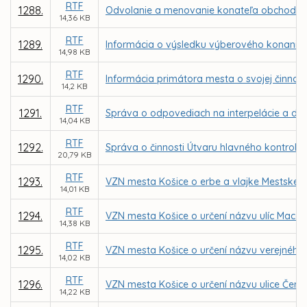
RTF
1288.
Odvolanie a menovanie konateľa obchodnej s
14,36 KB
RTF
1289.
Informácia o výsledku výberového konania n
14,98 KB
RTF
1290.
Informácia primátora mesta o svojej činnost
14,2 KB
RTF
1291.
Správa o odpovediach na interpelácie a do
14,04 KB
RTF
1292.
Správa o činnosti Útvaru hlavného kontroló
20,79 KB
RTF
1293.
VZN mesta Košice o erbe a vlajke Mestskej 
14,01 KB
RTF
1294.
VZN mesta Košice o určení názvu ulíc Macák
14,38 KB
RTF
1295.
VZN mesta Košice o určení názvu verejného
14,02 KB
RTF
1296.
VZN mesta Košice o určení názvu ulice Červ
14,22 KB