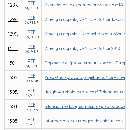
RTF
1297.
Zverejňovanie oznamov pre verejnosť Mest
14,73 KB
RTF
1298.
Zmeny a doplnky ÚPN HSA Košice, lokalita 
26,64 KB
RTF
1299.
Zmeny a doplnky Územného plánu zóny Koši
20,54 KB
RTF
1300.
Zmeny a doplnky ÚPN HSA Košice 2010
20,19 KB
RTF
1301.
Doplnenie a úprava štatútu Košice – Európsk
24,81 KB
RTF
1302.
Priebežná správa o projekte Košice – EuPrie
13,86 KB
RTF
1303.
Jazyková škola ako súčasť Základnej školy 
17,6 KB
RTF
1304.
Bilancia mestskej samosprávy za obdobie 20
13,31 KB
RTF
1305.
Informácia o čiastkových dosiahnutých výsl
15,4 KB