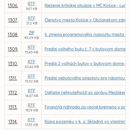
RTF
1306.
Riešenie kritickej situácie v MČ Košice - Luník
14,17 KB
RTF
1307.
Členstvo mesta Košice v Občianskom združ
21,2 KB
ZIP
1308.
6. zmena programového rozpočtu mesta Koš
85,29 KB
RTF
1309.
Predaj voľného bytu č. 7 v bytovom dome na
15,85 KB
RTF
1310.
Predaj 2 voľných bytov v bytovom dome na 
20,62 KB
RTF
1311.
Predaj nebytového priestoru pre nájomcu LM C
15,52 KB
RTF
1312.
Odňatie nehnuteľností zo správy Mestskej čas
16,07 KB
RTF
1313.
Finančná náhrada za vecné bremeno v prosp
15,19 KB
RTF
1314.
Kúpa pozemku v k. ú. Skladná vo vlastníctve
17,35 KB