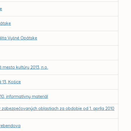
ce
pátske
lita Vyšné Opátske
 mesto kultúry 2013, n.o.
 13, Košice
0, informatívny materiál
v zabezpečovaných oblastiach za obdobie od 1. apríla 2010
. Hrebendova