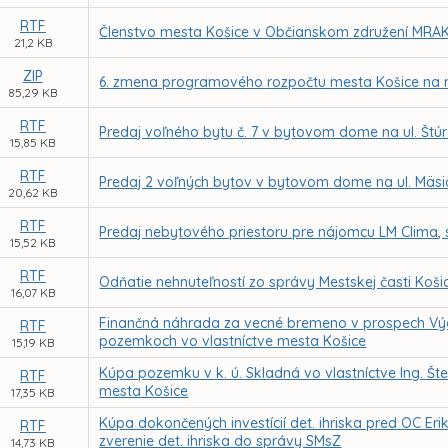
RTF
Členstvo mesta Košice v Občianskom združení MRA
21,2 KB
ZIP
6. zmena programového rozpočtu mesta Košice na 
85,29 KB
RTF
Predaj voľného bytu č. 7 v bytovom dome na ul. Št
15,85 KB
RTF
Predaj 2 voľných bytov v bytovom dome na ul. Mäs
20,62 KB
RTF
Predaj nebytového priestoru pre nájomcu LM Clima, s.
15,52 KB
RTF
Odňatie nehnuteľností zo správy Mestskej časti Košic
16,07 KB
Finančná náhrada za vecné bremeno v prospech Vých
RTF
pozemkoch vo vlastníctve mesta Košice
15,19 KB
Kúpa pozemku v k. ú. Skladná vo vlastníctve Ing. Št
RTF
mesta Košice
17,35 KB
Kúpa dokončených investícií det. ihriska pred OC Er
RTF
zverenie det. ihriska do správy SMsZ
14,73 KB