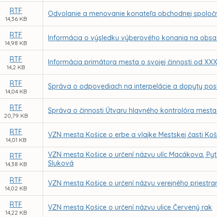
RTF
Odvolanie a menovanie konateľa obchodnej spoločno
14,36 KB
RTF
Informácia o výsledku výberového konania na obsade
14,98 KB
RTF
Informácia primátora mesta o svojej činnosti od XXX
14,2 KB
RTF
Správa o odpovediach na interpelácie a dopyty pos
14,04 KB
RTF
Správa o činnosti Útvaru hlavného kontrolóra mesta
20,79 KB
RTF
VZN mesta Košice o erbe a vlajke Mestskej časti Ko
14,01 KB
VZN mesta Košice o určení názvu ulíc Macákova, Pytl
RTF
Sluková
14,38 KB
RTF
VZN mesta Košice o určení názvu verejného priestr
14,02 KB
RTF
VZN mesta Košice o určení názvu ulice Červený rak
14,22 KB