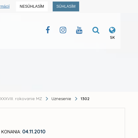
rmácií
NESÚHLASÍM
SÚHLASÍM
SK
XXXVIII. rokovanie MZ
Uznesenie
1302
04.11.2010
 KONANIA: