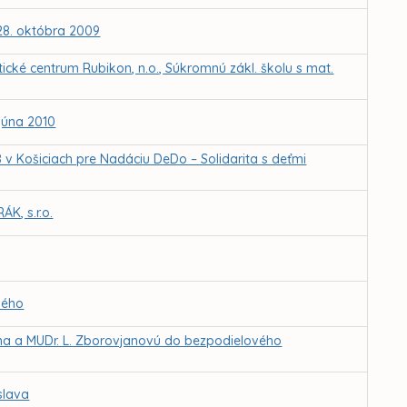
 28. októbra 2009
cké centrum Rubikon, n.o., Súkromnú zákl. školu s mat.
júna 2010
 v Košiciach pre Nadáciu DeDo – Solidarita s deťmi
K, s.r.o.
kého
ana a MUDr. L. Zborovjanovú do bezpodielového
slava