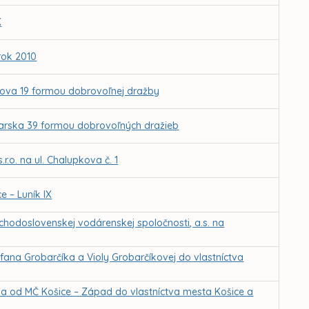
K
rok 2010
úrova 19 formou dobrovoľnej dražby
iarska 39 formou dobrovoľných dražieb
r.o. na ul. Chalupkova č. 1
e – Luník IX
odoslovenskej vodárenskej spoločnosti, a.s. na
efana Grobarčíka a Violy Grobarčíkovej do vlastníctva
ika od MČ Košice – Západ do vlastníctva mesta Košice a