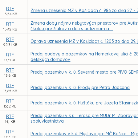
RTF
Zmena uznesenia MZ v Košiciach č. 986 zo dňa 27. -
13,54 KB
Zmena doby nájmu nebytových priestorov pre Autisti
RTF
školou pre žiakov a deti s autizmom a ...
15,42 KB
RTF
Oprava uznesenia MZ v Košiciach č. 1203 zo dňa 29. 
95,31 KB
Predaj budovy a pozemkov na Hemerkovej ulici č. 28
RTF
detských domovov
17,31 KB
RTF
Predaj pozemku v k. ú. Severné mesto pre PIVO ŠEMRÁ
13,6 KB
RTF
Predaj pozemku v k. ú. Brody pre Petra Jabcona
13,65 KB
RTF
Predaj pozemku v k. ú. Huštáky pre Jozefa Stasinsz
15,12 KB
Predaj pozemku v k.ú. Terasa pre MUDr. M. Zborovj
RTF
spoluvlastníctva
14,1 KB
RTF
Predaj pozemkov v k.ú. Myslava pre MČ Košice – My
17,13 KB