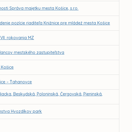
sti Správa majetku mesta Košice, s.r.o.
nie pozície riaditeľa Knižnice pre mládež mesta Košice
VII. rokovania MZ
lancov mestského zastupiteľstva
 Košice
šice – Ťahanovce
iacka, Beskydská, Poloninská, Čergovská, Pieninská,
anstva Hvozdíkov park