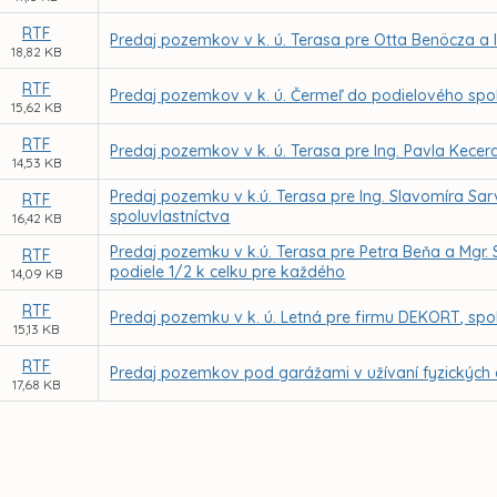
RTF
Predaj pozemkov v k. ú. Terasa pre Otta Benöcza a
18,82 KB
RTF
Predaj pozemkov v k. ú. Čermeľ do podielového spol
15,62 KB
RTF
Predaj pozemkov v k. ú. Terasa pre Ing. Pavla Kecer
14,53 KB
Predaj pozemku v k.ú. Terasa pre Ing. Slavomíra Sa
RTF
spoluvlastníctva
16,42 KB
Predaj pozemku v k.ú. Terasa pre Petra Beňa a Mgr.
RTF
podiele 1/2 k celku pre každého
14,09 KB
RTF
Predaj pozemku v k. ú. Letná pre firmu DEKORT, spol. 
15,13 KB
RTF
Predaj pozemkov pod garážami v užívaní fyzických
17,68 KB