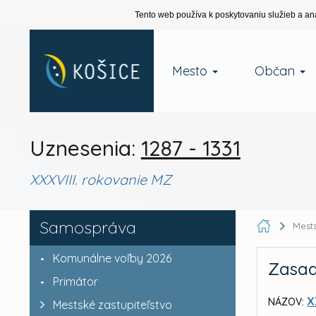
Tento web používa k poskytovaniu služieb a an
Mesto
Občan
Uznesenia:
1287 - 1331
XXXVIII. rokovanie MZ
Samospráva
Mests
Komunálne voľby 2026
Zasad
Primátor
X
NÁZOV:
Mestské zastupiteľstvo