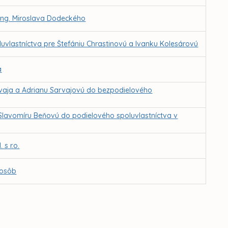
 Ing. Miroslava Dodeckého
uvlastníctva pre Štefániu Chrastinovú a Ivanku Kolesárovú
a
rvaja a Adrianu Sarvajovú do bezpodielového
 Slavomíru Beňovú do podielového spoluvlastníctva v
s r.o.
 osôb