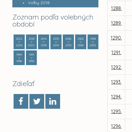
Voľby 2018
1288.
Zoznam podľa volebných
období
1289.
1290.
2022
2018
2014
2010
2006
2002
1998
2026
2022
2018
2014
2010
2006
2002
1291.
1994
1991
1998
1994
1292.
Zdieľať
1293.
1294.
1295.
1296.