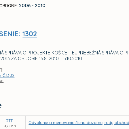
2006 - 2010
OBDOBIE:
SENIE:
1302
NÁ SPRÁVA O PROJEKTE KOŠICE – EUPRIEBEŽNÁ SPRÁVA O 
2013 ZA OBDOBIE 15.8. 2010 – 5.10.2010
T:
 Č.1302
 KB
é
RTF
Odvolanie a menovanie člena dozornej rady obchodn
14,72 KB