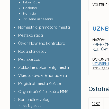
Informácie
VOLEBNÉ 
Poslanci
Komisie
Zrušené uznesenia
Námestníci primátora mesta
UZNE
Mestská rada
NÁZOV:
Útvar hlavného kontrolóra
PRIEBEŽ
KULTÚRY 
Rada starostov
Mestské časti
DOKUMEN
UZNESENIE
Základné dokumenty mesta
RTF - 13,86
Všeob. záväzné nariadenia
Magistrát mesta Košice
Ostatn
Organizačná štruktúra MMK
Komunálne voľby
1287.
Voľby 2022