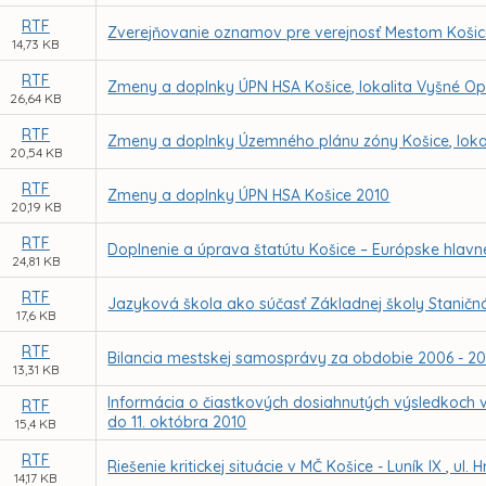
RTF
Zverejňovanie oznamov pre verejnosť Mestom Koši
14,73 KB
RTF
Zmeny a doplnky ÚPN HSA Košice, lokalita Vyšné O
26,64 KB
RTF
Zmeny a doplnky Územného plánu zóny Košice, loka
20,54 KB
RTF
Zmeny a doplnky ÚPN HSA Košice 2010
20,19 KB
RTF
Doplnenie a úprava štatútu Košice – Európske hlavné
24,81 KB
RTF
Jazyková škola ako súčasť Základnej školy Staničná
17,6 KB
RTF
Bilancia mestskej samosprávy za obdobie 2006 - 201
13,31 KB
Informácia o čiastkových dosiahnutých výsledkoch 
RTF
do 11. októbra 2010
15,4 KB
RTF
Riešenie kritickej situácie v MČ Košice - Luník IX , ul
14,17 KB