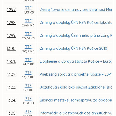
RTF
1297.
Zverejňovanie oznamov pre verejnosť Mest
14,73 KB
RTF
1298.
Zmeny a doplnky ÚPN HSA Košice, lokalita 
26,64 KB
RTF
1299.
Zmeny a doplnky Územného plánu zóny Koši
20,54 KB
RTF
1300.
Zmeny a doplnky ÚPN HSA Košice 2010
20,19 KB
RTF
1301.
Doplnenie a úprava štatútu Košice – Európsk
24,81 KB
RTF
1302.
Priebežná správa o projekte Košice – EuPrie
13,86 KB
RTF
1303.
Jazyková škola ako súčasť Základnej školy 
17,6 KB
RTF
1304.
Bilancia mestskej samosprávy za obdobie 20
13,31 KB
RTF
1305.
Informácia o čiastkových dosiahnutých výsl
15,4 KB