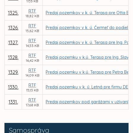
17,13 KB
RTF
1325.
Predaj pozemkov v k. ú. Terasa pre Otta Be
18,82 KB
RTF
1326.
Predaj pozemkov v k. ú. Čermeľ do podielov
15,62 KB
RTF
1327.
Predaj pozemkov v k. ú. Terasa pre Ing. Pav
14,53 KB
RTF
1328.
Predaj pozemku v k.ú. Terasa pre Ing. Slav
16,42 KB
RTF
1329.
Predaj pozemku v k.ú. Terasa pre Petra Beň
14,09 KB
RTF
1330.
Predaj pozemku v k. ú. Letná pre firmu DEKOR
15,13 KB
RTF
1331.
Predaj pozemkov pod garážami v užívaní f
17,68 KB
Samospráva