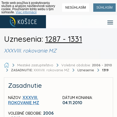
Tento web používa k poskytovaniu
služieb a analýze návštevnosti súbory
NESÚHLASÍM
SÚHLASÍM
cookie. Používaním tohto webu s tým
súhlasíte.
Viac informácií
Uznesenia:
1287 - 1331
XXXVIII. rokovanie MZ
Mestské zastupiteľstvo
Volebné obdobie:
2006 - 2010
ZASADNUTIE:
XXXVIII. rokovanie MZ
Uznesenie
1319
Zasadnutie
XXXVIII.
NÁZOV:
DÁTUM KONANIA:
ROKOVANIE MZ
04.11.2010
2006
VOLEBNÉ OBDOBIE: