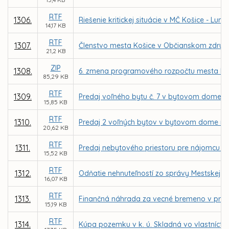
RTF
1306.
Riešenie kritickej situácie v MČ Košice - Luník
14,17 KB
RTF
1307.
Členstvo mesta Košice v Občianskom združ
21,2 KB
ZIP
1308.
6. zmena programového rozpočtu mesta Koš
85,29 KB
RTF
1309.
Predaj voľného bytu č. 7 v bytovom dome na
15,85 KB
RTF
1310.
Predaj 2 voľných bytov v bytovom dome na 
20,62 KB
RTF
1311.
Predaj nebytového priestoru pre nájomcu LM C
15,52 KB
RTF
1312.
Odňatie nehnuteľností zo správy Mestskej čas
16,07 KB
RTF
1313.
Finančná náhrada za vecné bremeno v prosp
15,19 KB
RTF
1314.
Kúpa pozemku v k. ú. Skladná vo vlastníctve