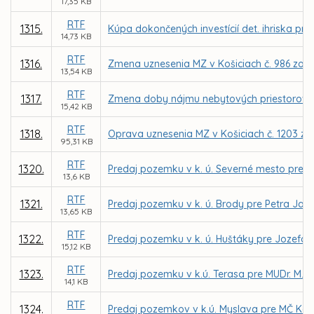
17,35 KB
RTF
1315.
Kúpa dokončených investícií det. ihriska pr
14,73 KB
RTF
1316.
Zmena uznesenia MZ v Košiciach č. 986 zo d
13,54 KB
RTF
1317.
Zmena doby nájmu nebytových priestorov pre 
15,42 KB
RTF
1318.
Oprava uznesenia MZ v Košiciach č. 1203 zo 
95,31 KB
RTF
1320.
Predaj pozemku v k. ú. Severné mesto pre PI
13,6 KB
RTF
1321.
Predaj pozemku v k. ú. Brody pre Petra Jab
13,65 KB
RTF
1322.
Predaj pozemku v k. ú. Huštáky pre Jozefa 
15,12 KB
RTF
1323.
Predaj pozemku v k.ú. Terasa pre MUDr. M. 
14,1 KB
RTF
1324.
Predaj pozemkov v k.ú. Myslava pre MČ Koš