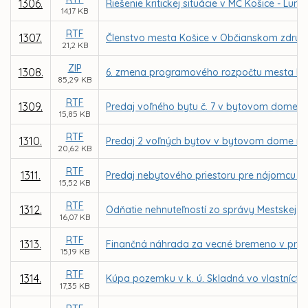
1306.
Riešenie kritickej situácie v MČ Košice - Luník
14,17 KB
RTF
1307.
Členstvo mesta Košice v Občianskom združ
21,2 KB
ZIP
1308.
6. zmena programového rozpočtu mesta Koš
85,29 KB
RTF
1309.
Predaj voľného bytu č. 7 v bytovom dome na
15,85 KB
RTF
1310.
Predaj 2 voľných bytov v bytovom dome na 
20,62 KB
RTF
1311.
Predaj nebytového priestoru pre nájomcu LM C
15,52 KB
RTF
1312.
Odňatie nehnuteľností zo správy Mestskej čas
16,07 KB
RTF
1313.
Finančná náhrada za vecné bremeno v prosp
15,19 KB
RTF
1314.
Kúpa pozemku v k. ú. Skladná vo vlastníctve
17,35 KB