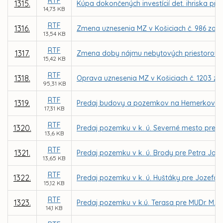
RTF
1315.
Kúpa dokončených investícií det. ihriska pr
14,73 KB
RTF
1316.
Zmena uznesenia MZ v Košiciach č. 986 zo d
13,54 KB
RTF
1317.
Zmena doby nájmu nebytových priestorov pre 
15,42 KB
RTF
1318.
Oprava uznesenia MZ v Košiciach č. 1203 zo 
95,31 KB
RTF
1319.
Predaj budovy a pozemkov na Hemerkovej uli
17,31 KB
RTF
1320.
Predaj pozemku v k. ú. Severné mesto pre PI
13,6 KB
RTF
1321.
Predaj pozemku v k. ú. Brody pre Petra Jab
13,65 KB
RTF
1322.
Predaj pozemku v k. ú. Huštáky pre Jozefa 
15,12 KB
RTF
1323.
Predaj pozemku v k.ú. Terasa pre MUDr. M. 
14,1 KB