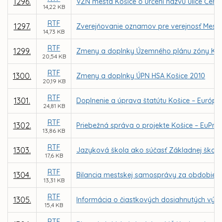
1296.
VZN mesta Košice o určení názvu ulice Červ
14,22 KB
RTF
1297.
Zverejňovanie oznamov pre verejnosť Mest
14,73 KB
RTF
1299.
Zmeny a doplnky Územného plánu zóny Koši
20,54 KB
RTF
1300.
Zmeny a doplnky ÚPN HSA Košice 2010
20,19 KB
RTF
1301.
Doplnenie a úprava štatútu Košice – Európsk
24,81 KB
RTF
1302.
Priebežná správa o projekte Košice – EuPrie
13,86 KB
RTF
1303.
Jazyková škola ako súčasť Základnej školy 
17,6 KB
RTF
1304.
Bilancia mestskej samosprávy za obdobie 20
13,31 KB
RTF
1305.
Informácia o čiastkových dosiahnutých výsl
15,4 KB
RTF