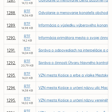
1287.
Odvolanie a menovanie člena dozornej rady
14,72 KB
RTF
1288.
Odvolanie a menovanie konateľa obchodnej s
14,36 KB
RTF
1289.
Informácia o výsledku výberového konania n
14,98 KB
RTF
1290.
Informácia primátora mesta o svojej činnost
14,2 KB
RTF
1291.
Správa o odpovediach na interpelácie a do
14,04 KB
RTF
1292.
Správa o činnosti Útvaru hlavného kontroló
20,79 KB
RTF
1293.
VZN mesta Košice o erbe a vlajke Mestskej 
14,01 KB
RTF
1294.
VZN mesta Košice o určení názvu ulíc Macák
14,38 KB
RTF
1295.
VZN mesta Košice o určení názvu verejného
14,02 KB
RTF