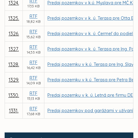
RTF
1324.
Predaj pozemkov v k.ú. Myslava pre MČ Koš
17,13 KB
RTF
1325.
Predaj pozemkov v k. ú. Terasa pre Otta Be
18,82 KB
RTF
1326.
Predaj pozemkov v k. ú. Čermeľ do podielov
15,62 KB
RTF
1327.
Predaj pozemkov v k. ú. Terasa pre Ing. Pav
14,53 KB
RTF
1328.
Predaj pozemku v k.ú. Terasa pre Ing. Slav
16,42 KB
RTF
1329.
Predaj pozemku v k.ú. Terasa pre Petra Beň
14,09 KB
RTF
1330.
Predaj pozemku v k. ú. Letná pre firmu DEKOR
15,13 KB
RTF
1331.
Predaj pozemkov pod garážami v užívaní f
17,68 KB