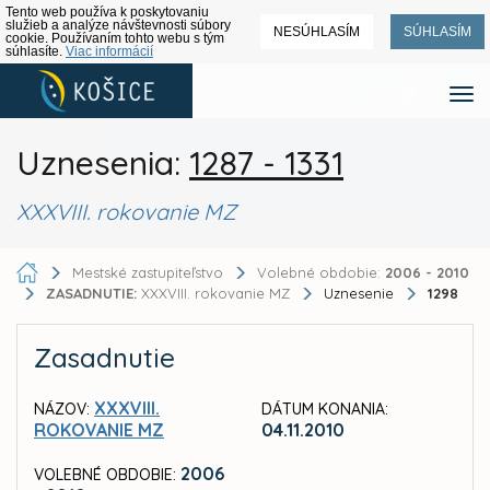
Tento web používa k poskytovaniu
služieb a analýze návštevnosti súbory
NESÚHLASÍM
SÚHLASÍM
cookie. Používaním tohto webu s tým
súhlasíte.
Viac informácií
Uznesenia:
1287 - 1331
XXXVIII. rokovanie MZ
Mestské zastupiteľstvo
Volebné obdobie:
2006 - 2010
ZASADNUTIE:
XXXVIII. rokovanie MZ
Uznesenie
1298
Zasadnutie
XXXVIII.
NÁZOV:
DÁTUM KONANIA:
ROKOVANIE MZ
04.11.2010
2006
VOLEBNÉ OBDOBIE: