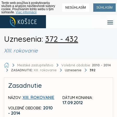
Tento web používa k poskytovaniu
služieb a analýze návštevnosti súbory
NESÚHLASÍM
SÚHLASÍM
cookie. Používaním tohto webu s tým
súhlasíte.
Viac informácií
Uznesenia:
372 - 432
XIII. rokovanie
Mestské zastupiteľstvo
Volebné obdobie:
2010 - 2014
ZASADNUTIE:
XIII. rokovanie
Uznesenie
392
Zasadnutie
XIII. ROKOVANIE
NÁZOV:
DÁTUM KONANIA:
17.09.2012
2010
VOLEBNÉ OBDOBIE:
- 2014