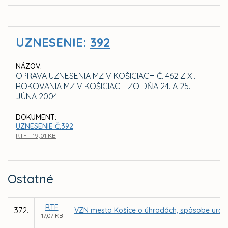
UZNESENIE:
392
NÁZOV:
OPRAVA UZNESENIA MZ V KOŠICIACH Č. 462 Z XI.
ROKOVANIA MZ V KOŠICIACH ZO DŇA 24. A 25.
JÚNA 2004
DOKUMENT:
UZNESENIE Č.392
RTF - 19,01 KB
Ostatné
RTF
372.
VZN mesta Košice o úhradách, spôsobe určen
17,07 KB