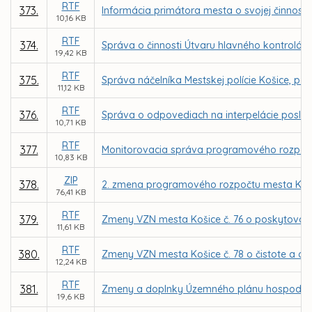
RTF
373.
Informácia primátora mesta o svojej činnosti
10,16 KB
RTF
374.
Správa o činnosti Útvaru hlavného kontrolór
19,42 KB
RTF
375.
Správa náčelníka Mestskej polície Košice, pov
11,12 KB
RTF
376.
Správa o odpovediach na interpelácie poslanc
10,71 KB
RTF
377.
Monitorovacia správa programového rozpočt
10,83 KB
ZIP
378.
2. zmena programového rozpočtu mesta Koši
76,41 KB
RTF
379.
Zmeny VZN mesta Košice č. 76 o poskytovaní 
11,61 KB
RTF
380.
Zmeny VZN mesta Košice č. 78 o čistote a o 
12,24 KB
RTF
381.
Zmeny a doplnky Územného plánu hospodársk
19,6 KB