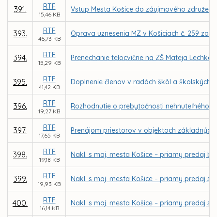
RTF
391.
Vstup Mesta Košice do záujmového združenia 
15,46 KB
RTF
393.
Oprava uznesenia MZ v Košiciach č. 259 zo VI
46,73 KB
RTF
394.
Prenechanie telocvične na ZŠ Mateja Lechkého
15,29 KB
RTF
395.
Doplnenie členov v radách škôl a školských z
41,42 KB
RTF
396.
Rozhodnutie o prebytočnosti nehnuteľného ma
19,27 KB
RTF
397.
Prenájom priestorov v objektoch základných 
17,65 KB
RTF
398.
Nakl. s maj. mesta Košice – priamy predaj bud
19,18 KB
RTF
399.
Nakl. s maj. mesta Košice – priamy predaj sp
19,93 KB
RTF
400.
Nakl. s maj. mesta Košice – priamy predaj sp
16,14 KB