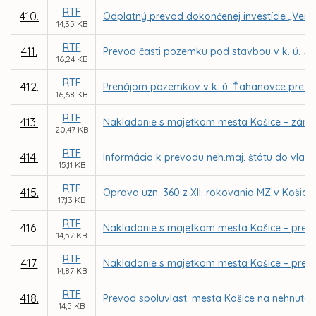
RTF
410.
Odplatný prevod dokončenej investície „Verej
14,35 KB
RTF
411.
Prevod časti pozemku pod stavbou v k. ú. Ju
16,24 KB
RTF
412.
Prenájom pozemkov v k. ú. Ťahanovce pre M
16,68 KB
RTF
413.
Nakladanie s majetkom mesta Košice – záme
20,47 KB
RTF
414.
Informácia k prevodu neh.maj. štátu do vlast
15,11 KB
RTF
415.
Oprava uzn. 360 z XII. rokovania MZ v Košicia
17,13 KB
RTF
416.
Nakladanie s majetkom mesta Košice – prevod
14,57 KB
RTF
417.
Nakladanie s majetkom mesta Košice – prevod
14,87 KB
RTF
418.
Prevod spoluvlast. mesta Košice na nehnuteľn
14,5 KB