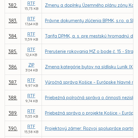
RTF
382.
Zmeny a doplnky Územného plánu zóny Košice
15,73 KB
RTF
383.
Právne dokumenty zlúčenia BPMK, s.r.o. a SMMK
17,64 KB
RTF
384.
Tarifa DPMK, a. s. pre mestskú hromadnú dop
11,59 KB
RTF
385.
Prerušenie rokovania MZ o bode č. 15 - Stratég
12,4 KB
ZIP
386.
Zmena kategórie bytov na sídlisku Luník IX v
31,14 KB
RTF
387.
Výročná správa Košice – Európske hlavné mest
9,97 KB
RTF
388.
Priebežná polročná správa o činnosti neziskov
9,74 KB
RTF
389.
Priebežná správa o projekte Košice – Európsk
11,55 KB
RTF
390.
Projektový zámer: Rozvoj spolupráce partnersk
15,58 KB