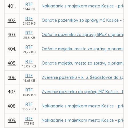
RTF
401.
Nakladanie s majetkom mesta Košice – priamy
17,44 KB
RTF
402.
Odňatie pozemkov zo správy MČ Košice – St.m
21,65 KB
RTF
403.
Odňatie pozemku zo správy SMsZ a priamy pr
25,8 KB
RTF
404.
Odňatie majetku mesta zo správy a priamy pr
21,27 KB
RTF
405.
Odňatie majetku mesta zo správy a priamy pre
18,09 KB
RTF
406.
Zverenie pozemku v k. ú. Šebastovce do spr
16,61 KB
RTF
407.
Zverenie pozemku do správy MČ Košice – Pe
14,49 KB
RTF
408.
Nakladanie s majetkom mesta Košice – priam
15,92 KB
RTF
409.
Nakladanie s majetkom mesta Košice – priam
17,3 KB