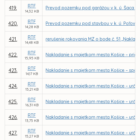
RTF
419.
Prevod pozemku pod garážou v k. ú. Šaca pr
14,32 KB
RTF
420.
Prevod pozemku pod stavbou v k. ú. Poľov pr
14,28 KB
RTF
421.
rerušenie rokovania MZ o bode č. 51 „Naklad
14,48 KB
RTF
422.
Nakladanie s majetkom mesta Košice – priam
15,95 KB
RTF
423.
Nakladanie s majetkom mesta Košice – spôs
14,17 KB
RTF
424.
Nakladanie s majetkom mesta Košice – určen
15,21 KB
RTF
425.
Nakladanie s majetkom mesta Košice – určen
16,31 KB
RTF
426.
Nakladanie s majetkom mesta Košice – určen
13,75 KB
RTF
427.
Nakladanie s majetkom mesta Košice – určen
15,27 KB