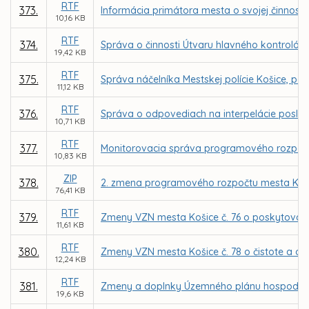
RTF
373.
Informácia primátora mesta o svojej činnosti
10,16 KB
RTF
374.
Správa o činnosti Útvaru hlavného kontrolór
19,42 KB
RTF
375.
Správa náčelníka Mestskej polície Košice, pov
11,12 KB
RTF
376.
Správa o odpovediach na interpelácie poslanc
10,71 KB
RTF
377.
Monitorovacia správa programového rozpočt
10,83 KB
ZIP
378.
2. zmena programového rozpočtu mesta Koši
76,41 KB
RTF
379.
Zmeny VZN mesta Košice č. 76 o poskytovaní 
11,61 KB
RTF
380.
Zmeny VZN mesta Košice č. 78 o čistote a o 
12,24 KB
RTF
381.
Zmeny a doplnky Územného plánu hospodársk
19,6 KB