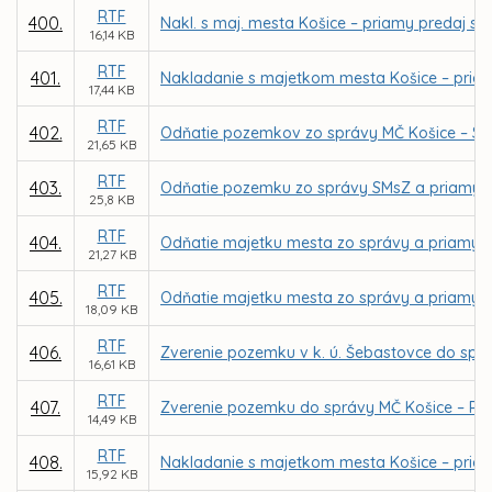
RTF
400.
Nakl. s maj. mesta Košice – priamy predaj sp
16,14 KB
RTF
401.
Nakladanie s majetkom mesta Košice – priamy
17,44 KB
RTF
402.
Odňatie pozemkov zo správy MČ Košice – St.m
21,65 KB
RTF
403.
Odňatie pozemku zo správy SMsZ a priamy pr
25,8 KB
RTF
404.
Odňatie majetku mesta zo správy a priamy pr
21,27 KB
RTF
405.
Odňatie majetku mesta zo správy a priamy pre
18,09 KB
RTF
406.
Zverenie pozemku v k. ú. Šebastovce do spr
16,61 KB
RTF
407.
Zverenie pozemku do správy MČ Košice – Pe
14,49 KB
RTF
408.
Nakladanie s majetkom mesta Košice – priam
15,92 KB