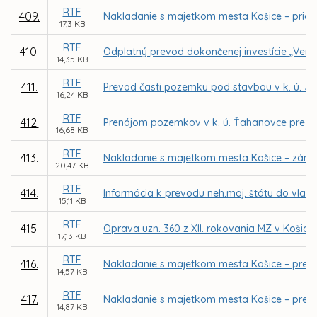
RTF
409.
Nakladanie s majetkom mesta Košice – priam
17,3 KB
RTF
410.
Odplatný prevod dokončenej investície „Verej
14,35 KB
RTF
411.
Prevod časti pozemku pod stavbou v k. ú. Ju
16,24 KB
RTF
412.
Prenájom pozemkov v k. ú. Ťahanovce pre M
16,68 KB
RTF
413.
Nakladanie s majetkom mesta Košice – záme
20,47 KB
RTF
414.
Informácia k prevodu neh.maj. štátu do vlast
15,11 KB
RTF
415.
Oprava uzn. 360 z XII. rokovania MZ v Košicia
17,13 KB
RTF
416.
Nakladanie s majetkom mesta Košice – prevod
14,57 KB
RTF
417.
Nakladanie s majetkom mesta Košice – prevod
14,87 KB