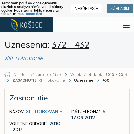
Tento web používa k poskytovaniu
služieb a analýze návštevnosti súbory
NESÚHLASÍM
SÚHLASÍM
cookie. Používaním tohto webu s tým
súhlasíte.
Viac informácií
Uznesenia:
372 - 432
XIII. rokovanie
Mestské zastupiteľstvo
Volebné obdobie:
2010 - 2014
ZASADNUTIE:
XIII. rokovanie
Uznesenie
430
Zasadnutie
XIII. ROKOVANIE
NÁZOV:
DÁTUM KONANIA:
17.09.2012
2010
VOLEBNÉ OBDOBIE:
- 2014