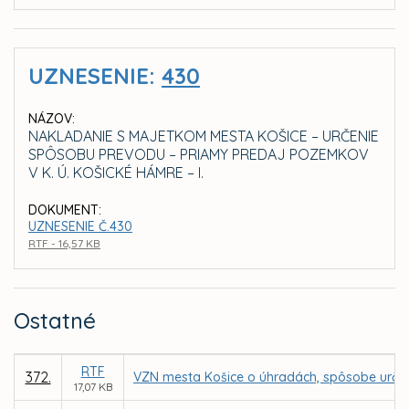
UZNESENIE:
430
NÁZOV:
NAKLADANIE S MAJETKOM MESTA KOŠICE – URČENIE
SPÔSOBU PREVODU – PRIAMY PREDAJ POZEMKOV
V K. Ú. KOŠICKÉ HÁMRE – I.
DOKUMENT:
UZNESENIE Č.430
RTF - 16,57 KB
Ostatné
RTF
372.
VZN mesta Košice o úhradách, spôsobe určen
17,07 KB