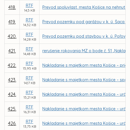
RTF
418.
Prevod spoluvlast. mesta Košice na nehnuteľn
14,5 KB
RTF
419.
Prevod pozemku pod garážou v k. ú. Šaca pr
14,32 KB
RTF
420.
Prevod pozemku pod stavbou v k. ú. Poľov pr
14,28 KB
RTF
421.
rerušenie rokovania MZ o bode č. 51 „Naklad
14,48 KB
RTF
422.
Nakladanie s majetkom mesta Košice – priam
15,95 KB
RTF
423.
Nakladanie s majetkom mesta Košice – spôs
14,17 KB
RTF
424.
Nakladanie s majetkom mesta Košice – určen
15,21 KB
RTF
425.
Nakladanie s majetkom mesta Košice – určen
16,31 KB
RTF
426.
Nakladanie s majetkom mesta Košice – určen
13,75 KB