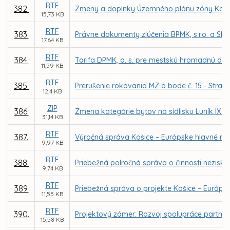
RTF
382.
Zmeny a doplnky Územného plánu zóny Košice
15,73 KB
RTF
383.
Právne dokumenty zlúčenia BPMK, s.r.o. a SMMK
17,64 KB
RTF
384.
Tarifa DPMK, a. s. pre mestskú hromadnú dop
11,59 KB
RTF
385.
Prerušenie rokovania MZ o bode č. 15 - Stratég
12,4 KB
ZIP
386.
Zmena kategórie bytov na sídlisku Luník IX v
31,14 KB
RTF
387.
Výročná správa Košice – Európske hlavné mest
9,97 KB
RTF
388.
Priebežná polročná správa o činnosti neziskov
9,74 KB
RTF
389.
Priebežná správa o projekte Košice – Európsk
11,55 KB
RTF
390.
Projektový zámer: Rozvoj spolupráce partnersk
15,58 KB