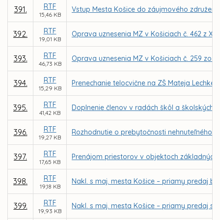
RTF
391.
Vstup Mesta Košice do záujmového združenia 
15,46 KB
RTF
392.
Oprava uznesenia MZ v Košiciach č. 462 z XI.
19,01 KB
RTF
393.
Oprava uznesenia MZ v Košiciach č. 259 zo VI
46,73 KB
RTF
394.
Prenechanie telocvične na ZŠ Mateja Lechkého
15,29 KB
RTF
395.
Doplnenie členov v radách škôl a školských z
41,42 KB
RTF
396.
Rozhodnutie o prebytočnosti nehnuteľného ma
19,27 KB
RTF
397.
Prenájom priestorov v objektoch základných 
17,65 KB
RTF
398.
Nakl. s maj. mesta Košice – priamy predaj bud
19,18 KB
RTF
399.
Nakl. s maj. mesta Košice – priamy predaj sp
19,93 KB